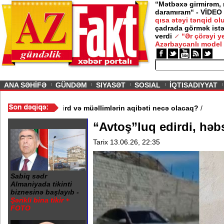
“Mətbəxə girmirəm,
daramıram“ - VİDEO
qısa ətəyi tənqid o
çadrada görmək istə
verdi
“Ər çörəyi 
Azərbaycanlı model
ious
ANA SƏHİFƏ
GÜNDƏM
SIYASƏT
SOSIAL
İQTISADIYYAT
3 məktəb bağlandı - Şagird və müəllimlərin aqibəti necə olacaq?
“Avtoş”luq edirdi, hə
Tarix 13.06.26, 22:35
Sabiq sədr
Almaniyada tikinti
biznesinə başlayıb -
Şərikli bina tikir +
FOTO