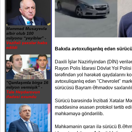
Məmməd Musayevlə
əlbir olub 100
milyonu “yeyiblər” -
Vəzifəli şəxslər həbs
edildi
Bakıda avtoxuliqanlıq edən sürücü
Daxili İşlər Nazirliyindən (DİN) veri
Rayon Polis İdarəsi Dövlət Yol Polis
tərəfindən yol hərəkəti qaydalarını 
avtoxuliqanlıq edən "Chevrolet" marka
“Qardaşımla birgə 16
sürücüsü Bayram Əhmədov saxlanılı
milyon vermişik” -
Tale Heydərovun
ifadəsi oxundu
Sürücü barəsində İnzibati Xətalar Mə
maddəsinə əsasən protokol tərtib edi
məhkəməyə göndərilib.
Məhkəmənin qərarı ilə sürücü B.Əhmə