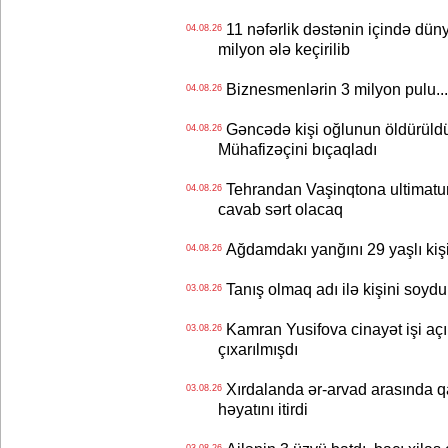
11 nəfərlik dəstənin içində dün
04.08.26
milyon ələ keçirilib
Biznesmenlərin 3 milyon pulu..
04.08.26
Gəncədə kişi oğlunun öldürüldüy
04.08.26
Mühafizəçini bıçaqladı
Tehrandan Vaşinqtona ultimatu
04.08.26
cavab sərt olacaq
Ağdamdakı yanğını 29 yaşlı kişi
04.08.26
Tanış olmaq adı ilə kişini soydu
03.08.26
Kamran Yusifova cinayət işi açıld
03.08.26
çıxarılmışdı
Xırdalanda ər-arvad arasında qa
03.08.26
həyatını itirdi