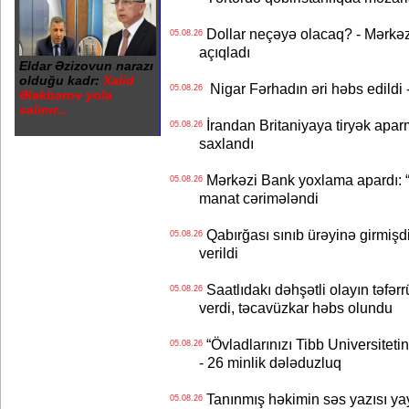
Dollar neçəyə olacaq? - Mərkə
05.08.26
açıqladı
Eldar Əzizovun narazı
olduğu kadr:
Xalid
Nigar Fərhadın əri həbs edildi 
05.08.26
Ələkbərov yola
salınır...
İrandan Britaniyaya tiryək apar
05.08.26
saxlandı
Mərkəzi Bank yoxlama apardı: “
05.08.26
manat cərimələndi
Qabırğası sınıb ürəyinə girmişdi
05.08.26
verildi
Saatlıdakı dəhşətli olayın təfərr
05.08.26
verdi, təcavüzkar həbs olundu
“Övladlarınızı Tibb Universiteti
05.08.26
- 26 minlik dələduzluq
Tanınmış həkimin səs yazısı yay
05.08.26