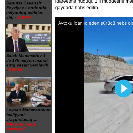
idarəetmə hüququ 1 il müddətinə məhd
Deputat Cavanşir
qaydada həbs edilib.
Feyziyev Londonda
milyonluq mülklər
alıb -
SİYAHI
Saleh Məmmədov 1
ilə 176 milyon manat
artıq vəsait xərcləyib
-
RƏSMİ
Leysan Məmmədovun
fəaliyyəti
araşdırılacaq….-
Milyonlar necə
xərclənir?