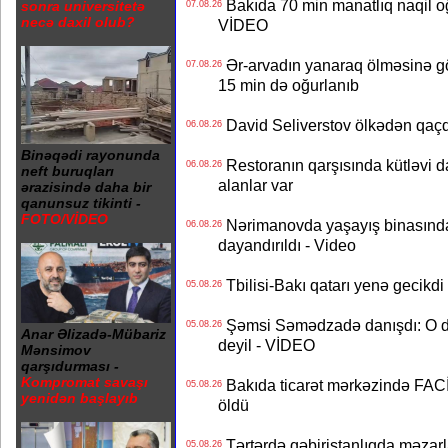
Bakıda 70 min manatlıq naqil oğ
sonra universitetə
07.08.26
necə daxil olub?
VİDEO
Ər-arvadın yanaraq ölməsinə gö
07.08.26
15 min də oğurlanıb
David Seliverstov ölkədən qaç
06.08.26
Binəqədi rayonunda
Restoranın qarşısında kütləvi d
06.08.26
neft buruqları
alanlar var
ərazisində daha bir
qanunsuz tikinti -
FOTO/VİDEO
Nərimanovda yaşayış binasındakı 
06.08.26
dayandırıldı - Video
Tbilisi-Bakı qatarı yenə gecikdi 
05.08.26
Şəmsi Səmədzadə danışdı: O d
05.08.26
Anar Əlizadə-Mübariz
deyil - VİDEO
Mənsimov
qarşıdurması -
Kompromat savaşı
Bakıda ticarət mərkəzində FACİƏ
05.08.26
yenidən başlayıb
öldü
Tərtərdə qəbiristanlıqda məzarla
05.08.26