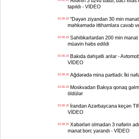
Ailənin 3 üzvü batdı, bacı xilas
03.08.26
tapıldı - VİDEO
“Dəyən ziyandan 30 min manat
03.08.26
məhkəmədə ittihamlara cavab ve
Sahibkarlardan 200 min manat rü
03.08.26
müavin həbs edildi
Bakıda dəhşətli anlar - Avtomobil
03.08.26
VİDEO
Ağdərədə mina partladı: İki nəfə
03.08.26
Moskvadan Bakıya qonaq gəlmişd
03.08.26
öldülər
İrandan Azərbaycana keçən TIR-
03.08.26
VİDEO
Xəbərləri olmadan 3 nəfərin adın
03.08.26
manat borc yarandı - VİDEO