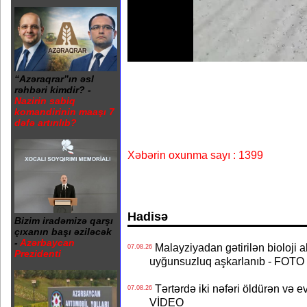
“Azəraqrar”ın əsl
rəhbəri kimdir? -
Nazirin sabiq
komandirinin maaşı 7
dəfə artırılıb?
Xəbərin oxunma sayı : 1399
Hadisə
Bizim iradəmizə qarşı
çıxanın başı əziləcək
-
Azərbaycan
Malayziyadan gətirilən bioloji a
07.08.26
Prezidenti
uyğunsuzluq aşkarlanıb - FOTO
Tərtərdə iki nəfəri öldürən və ev
07.08.26
VİDEO