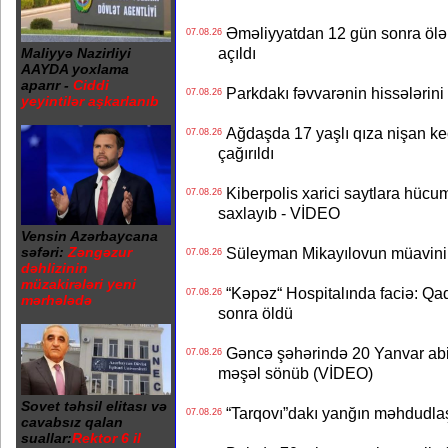
Əməliyyatdan 12 gün sonra ölən A
07.08.26
açıldı
Maliyyə Nazirliyi
AAYDA yoxlama
aparır -
Ciddi
Parkdakı fəvvarənin hissələrini 
07.08.26
yeyintilər aşkarlanıb
Ağdaşda 17 yaşlı qıza nişan keçir
07.08.26
çağırıldı
Kiberpolis xarici saytlara hücum
07.08.26
saxlayıb - VİDEO
Vensin Azərbaycana
səfəri:
Zəngəzur
Süleyman Mikayılovun müavinin
07.08.26
dəhlizinin
müzakirələri yeni
“Kəpəz“ Hospitalında faciə: Qad
07.08.26
mərhələdə
sonra öldü
Gəncə şəhərində 20 Yanvar abidə
07.08.26
məşəl sönüb (VİDEO)
Sovet təhsil elitası və
“Tarqovı”dakı yanğın məhdudla
07.08.26
cavabsız qalan
suallar:
Rektor 6 il