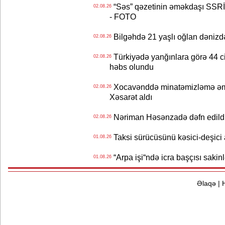
“Səs” qəzetinin əməkdaşı SSRİ 
02.08.26
- FOTO
Bilgəhdə 21 yaşlı oğlan dənizdə b
02.08.26
Türkiyədə yanğınlara görə 44 cina
02.08.26
həbs olundu
Xocavənddə minatəmizləmə əm
02.08.26
Xəsarət aldı
Nəriman Həsənzadə dəfn edildi 
02.08.26
Taksi sürücüsünü kəsici-deşici a
01.08.26
“Arpa işi“ndə icra başçısı sa
01.08.26
Əlaqə
|