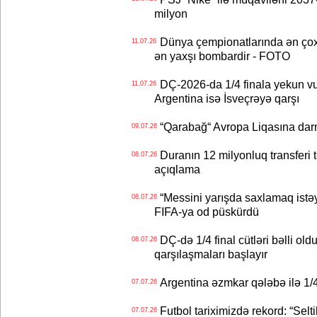
milyon
Dünya çempionatlarında ən çox q
11.07.26
ən yaxşı bombardir - FOTO
DÇ-2026-da 1/4 finala yekun vur
11.07.26
Argentina isə İsveçrəyə qarşı
“Qarabağ“ Avropa Liqasına dar
09.07.26
Duranın 12 milyonluq transferi t
08.07.26
açıqlama
“Messini yarışda saxlamaq istəyir
08.07.26
FIFA-ya od püskürdü
DÇ-də 1/4 final cütləri bəlli old
08.07.26
qarşılaşmaları başlayır
Argentina əzmkar qələbə ilə 1/4
07.07.26
Futbol tariximizdə rekord: “Selt
07.07.26