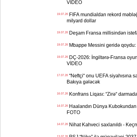
VİDEO
FIFA mundialdan rekord məbləğd
19.07.26
milyard dollar
Deşam Fransa millisindən istef
19.07.26
Mbappe Messini geridə qoydu: 
19.07.26
DÇ-2026: İngiltərə-Fransa oyun
19.07.26
VİDEO
“Neftçi“ onu UEFA siyahısına sal
17.07.26
Bakıya gələcək
Konfrans Liqası: “Zirə“ darmad
16.07.26
Haalandın Dünya Kubokundan q
14.07.26
FOTO
Nihat Kahveci saxlanıldı - Keç
14.07.26
PSJ “Nike” ilə müqaviləni 2037-c
13.07.26