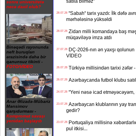
satıla bilməz“
sonra universitetə
necə daxil olub?
“Sabah“ tarix yazdı: İlk dəfə av
28.07.26
mərhələsinə yüksəldi
Zidan milli komandaya baş məşqçi
28.07.26
müqaviləyə imza atdı
Binəqədi rayonunda
DÇ-2026-nın ən yaxşı qolunun m
27.07.26
neft buruqları
VİDEO
ərazisində daha bir
qanunsuz tikinti -
FOTO/VİDEO
Türkiyə millisindən tarixi zəf
26.07.26
Azərbaycanda futbol klubu satıl
26.07.26
“Yeni nəsə icad etməyəcəyəm, 
24.07.26
Anar Əlizadə-Mübariz
Azərbaycan klublarının yay transf
23.07.26
Mənsimov
gedir?
qarşıdurması -
Kompromat savaşı
yenidən başlayıb
Portuqaliya millisinə xəbərdar
23.07.26
pul itkisi...