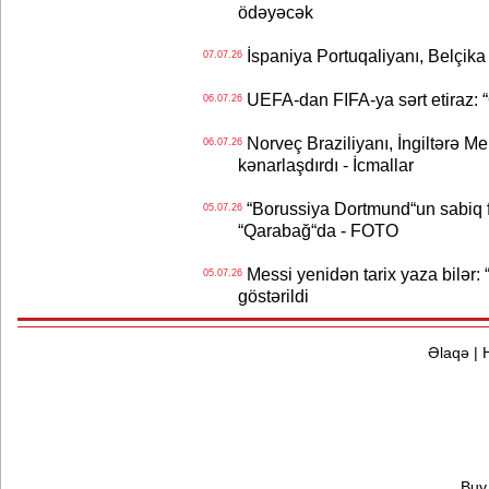
ödəyəcək
İspaniya Portuqaliyanı, Belçika
07.07.26
UEFA-dan FIFA-ya sərt etiraz: “Q
06.07.26
Norveç Braziliyanı, İngiltərə M
06.07.26
kənarlaşdırdı - İcmallar
“Borussiya Dortmund“un sabiq 
05.07.26
“Qarabağ“da - FOTO
Messi yenidən tarix yaza bilər: “
05.07.26
göstərildi
Əlaqə
|
Buy 