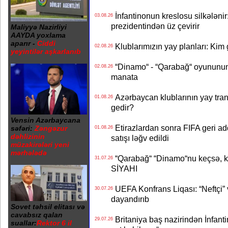
İnfantinonun kreslosu silkələnir
03.08.26
prezidentindən üz çevirir
Maliyyə Nazirliyi
AAYDA yoxlama
aparır -
Ciddi
Klublarımızın yay planları: Kim g
02.08.26
yeyintilər aşkarlanıb
“Dinamo“ - “Qarabağ“ oyununun bi
02.08.26
manata
Azərbaycan klublarının yay transf
01.08.26
gedir?
Vensin Azərbaycana
Etirazlardan sonra FIFA geri ad
səfəri:
Zəngəzur
01.08.26
dəhlizinin
satışı ləğv edildi
müzakirələri yeni
mərhələdə
“Qarabağ“ “Dinamo“nu keçsə, kim
31.07.26
SİYAHI
UEFA Konfrans Liqası: “Neftçi” 
30.07.26
dayandırıb
Sovet təhsil elitası və
cavabsız qalan
Britaniya baş nazirindən İnfantin
29.07.26
suallar:
Rektor 6 il