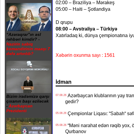
02:00 – Braziliya – Mərakeş
05:00 – Haiti – Şotlandiya
D qrupu
08:00 – Avstraliya – Türkiyə
“Azəraqrar”ın əsl
Xatırladaq ki, dünya çempionatına iy
rəhbəri kimdir? -
Nazirin sabiq
komandirinin maaşı 7
dəfə artırılıb?
Xəbərin oxunma sayı : 1561
İdman
Azərbaycan klublarının yay transf
07.08.26
Bizim iradəmizə qarşı
gedir?
çıxanın başı əziləcək
-
Azərbaycan
Prezidenti
Çempionlar Liqası: “Sabah“ səf
05.08.26
“Məni narahat edən rəqib yox, 
05.08.26
Qurbanov