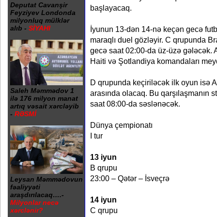
Deputat Cavanşir
başlayacaq.
Feyziyev Londonda
milyonluq mülklər
alıb -
SİYAHI
İyunun 13-dən 14-nə keçən gecə futbo
maraqlı duel gözləyir. C qrupunda Br
gecə saat 02:00-da üz-üzə gələcək. A
Haiti və Şotlandiya komandaları mey
D qrupunda keçiriləcək ilk oyun isə Av
Saleh Məmmədov 1
arasında olacaq. Bu qarşılaşmanın star
ilə 176 milyon manat
saat 08:00-da səslənəcək.
artıq vəsait xərcləyib
-
RƏSMİ
Dünya çempionatı
I tur
13 iyun
B qrupu
23:00 – Qətər – İsveçrə
Leysan Məmmədovun
fəaliyyəti
araşdırılacaq….-
14 iyun
Milyonlar necə
C qrupu
xərclənir?