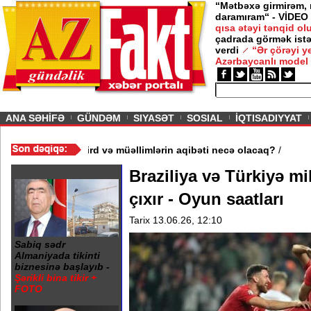
“Mətbəxə girmirəm,
daramıram“ - VİDEO
qısa ətəyi tənqid o
çadrada görmək istə
verdi
“Ər çörəyi 
Azərbaycanlı model
ious
ANA SƏHİFƏ
GÜNDƏM
SIYASƏT
SOSIAL
İQTISADIYYAT
3 məktəb bağlandı - Şagird və müəllimlərin aqibəti necə olacaq?
Braziliya və Türkiyə mi
çıxır - Oyun saatları
Tarix 13.06.26, 12:10
Sabiq sədr
Almaniyada tikinti
biznesinə başlayıb -
Şərikli bina tikir +
FOTO