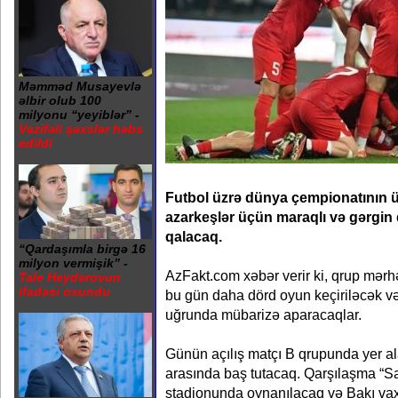
Məmməd Musayevlə
əlbir olub 100
milyonu “yeyiblər” -
Vəzifəli şəxslər həbs
edildi
Futbol üzrə dünya çempionatının
azarkeşlər üçün maraqlı və gərgin
qalacaq.
“Qardaşımla birgə 16
milyon vermişik” -
AzFakt.com xəbər verir ki, qrup mərhə
Tale Heydərovun
ifadəsi oxundu
bu gün daha dörd oyun keçiriləcək v
uğrunda mübarizə aparacaqlar.
Günün açılış matçı B qrupunda yer ala
arasında baş tutacaq. Qarşılaşma “S
stadionunda oynanılacaq və Bakı vaxt