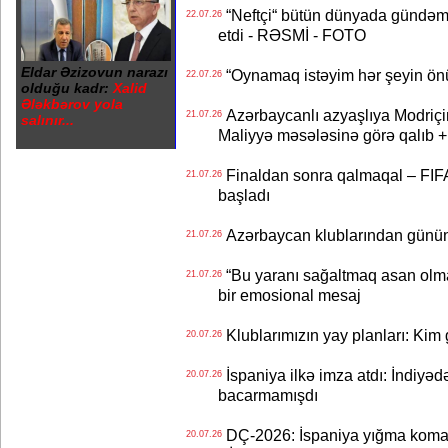
“Neftçi“ bütün dünyada gündəm 
22.07.26
etdi - RƏSMİ - FOTO
Eldar Əzizovun narazı
“Oynamaq istəyim hər şeyin önü
22.07.26
olduğu kadr:
Xalid
Ələkbərov yola
Azərbaycanlı azyaşlıya Modriç
21.07.26
salınır...
Maliyyə məsələsinə görə qalıb
Finaldan sonra qalmaqal – FIFA 
21.07.26
başladı
Azərbaycan klublarından günün t
21.07.26
“Bu yaranı sağaltmaq asan olm
21.07.26
bir emosional mesaj
Klublarımızın yay planları: Kim g
20.07.26
İspaniya ilkə imza atdı: İndiyəd
20.07.26
bacarmamışdı
DÇ-2026: İspaniya yığma koman
20.07.26