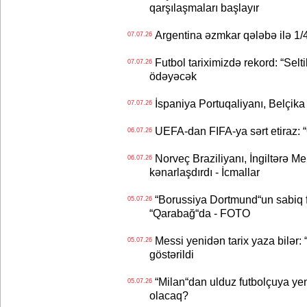
qarşılaşmaları başlayır
Argentina əzmkar qələbə ilə 1/4
07.07.26
Futbol tariximizdə rekord: “Selt
07.07.26
ödəyəcək
İspaniya Portuqaliyanı, Belçika
07.07.26
UEFA-dan FIFA-ya sərt etiraz: “Q
06.07.26
Norveç Braziliyanı, İngiltərə M
06.07.26
kənarlaşdırdı - İcmallar
“Borussiya Dortmund“un sabiq 
05.07.26
“Qarabağ“da - FOTO
Messi yenidən tarix yaza bilər: “
05.07.26
göstərildi
“Milan“dan ulduz futbolçuya yeni 
05.07.26
olacaq?