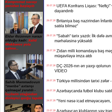
Kompromat savaşı
UEFA Konfrans Liqası: “Neftçi” 
yenidən başlayıb
30.07.26
dayandırıb
Britaniya baş nazirindən İnfantin
29.07.26
satıla bilməz“
“Sabah“ tarix yazdı: İlk dəfə av
28.07.26
Eldar Əzizovun narazı
olduğu kadr:
Xalid
mərhələsinə yüksəldi
Ələkbərov yola
salınır...
Zidan milli komandaya baş məşqçi
28.07.26
müqaviləyə imza atdı
DÇ-2026-nın ən yaxşı qolunun m
27.07.26
VİDEO
Türkiyə millisindən tarixi zəf
26.07.26
Sahib Məmmədovun
“mənbə” axtarışı
qalmaqal yaratdı -
Azərbaycanda futbol klubu satıl
26.07.26
İşçilərin otağından
dinləyici qurğu tapılıb
“Yeni nəsə icad etməyəcəyəm, 
24.07.26
Azərbaycan klublarının yay transf
23.07.26