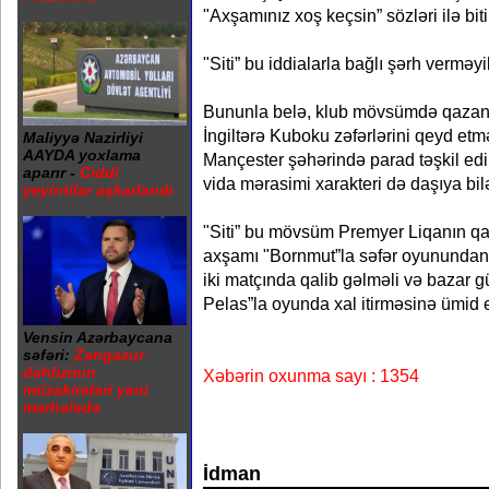
"Axşamınız xoş keçsin” sözləri ilə biti
"Siti” bu iddialarla bağlı şərh verməyi
Bununla belə, klub mövsümdə qazan
İngiltərə Kuboku zəfərlərini qeyd etm
Maliyyə Nazirliyi
AAYDA yoxlama
Mançester şəhərində parad təşkil edib
aparır -
Ciddi
vida mərasimi xarakteri də daşıya bilə
yeyintilər aşkarlanıb
"Siti” bu mövsüm Premyer Liqanın qa
axşamı "Bornmut”la səfər oyununda
iki matçında qalib gəlməli və bazar g
Pelas”la oyunda xal itirməsinə ümid e
Vensin Azərbaycana
səfəri:
Zəngəzur
dəhlizinin
Xəbərin oxunma sayı : 1354
müzakirələri yeni
mərhələdə
İdman