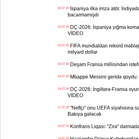
İspaniya ilkə imza atdı: İndiyəd
20.07.26
bacarmamışdı
DÇ-2026: İspaniya yığma koman
20.07.26
VİDEO
FIFA mundialdan rekord məbləğd
19.07.26
milyard dollar
Deşam Fransa millisindən istef
19.07.26
Mbappe Messini geridə qoydu: 
19.07.26
DÇ-2026: İngiltərə-Fransa oyun
19.07.26
VİDEO
“Neftçi“ onu UEFA siyahısına sal
17.07.26
Bakıya gələcək
Konfrans Liqası: “Zirə“ darmad
16.07.26
Haalandın Dünya Kubokundan q
14.07.26