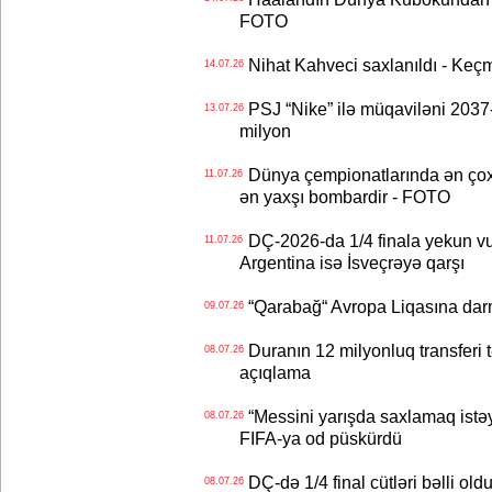
FOTO
Nihat Kahveci saxlanıldı - Keç
14.07.26
PSJ “Nike” ilə müqaviləni 2037-c
13.07.26
milyon
Dünya çempionatlarında ən çox q
11.07.26
ən yaxşı bombardir - FOTO
DÇ-2026-da 1/4 finala yekun vur
11.07.26
Argentina isə İsveçrəyə qarşı
“Qarabağ“ Avropa Liqasına dar
09.07.26
Duranın 12 milyonluq transferi t
08.07.26
açıqlama
“Messini yarışda saxlamaq istəyir
08.07.26
FIFA-ya od püskürdü
DÇ-də 1/4 final cütləri bəlli old
08.07.26