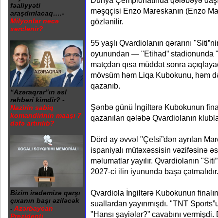
Dünya Çempionatında qələbəyə daşı
fəaliyyəti
məşqçisi Enzo Mareskanın (Enzo Ma
araşdırılacaq….-
gözlənilir.
Milyonlar necə
xərclənir?
55 yaşlı Qvardiolanın qərarını "Siti
oyunundan — "Etihad” stadionunda "A
matçdan qısa müddət sonra açıqlayac
mövsüm həm Liqa Kubokunu, həm də
qazanıb.
“Azəraqrar”ın əsl
rəhbəri kimdir? -
Şənbə günü İngiltərə Kubokunun fina
Nazirin sabiq
komandirinin maaşı 7
qazanılan qələbə Qvardiolanın klubla
dəfə artırılıb?
Dörd ay əvvəl "Çelsi”dən ayrılan Mar
ispaniyalı mütəxəssisin vəzifəsinə 
məlumatlar yayılır. Qvardiolanın "Siti
2027-ci ilin iyununda başa çatmalıdır
Qvardiola İngiltərə Kubokunun finalın
Bizim iradəmizə qarşı
çıxanın başı əziləcək
suallardan yayınmışdı. "TNT Sports”un
-
Azərbaycan
"Hansı şayiələr?” cavabını vermişdi
Prezidenti