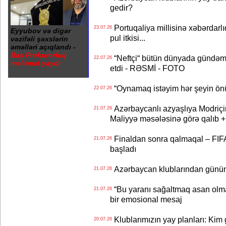
gedir?
Portuqaliya millisinə xəbərdar
23.07.26
Eyyubov və digər
pul itkisi...
vəzifəli şəxslərin
əməlləri açıqlandı -
Baş Prokurorluq
“Neftçi“ bütün dünyada gündəm 
22.07.26
məlumat yaydı
etdi - RƏSMİ - FOTO
“Oynamaq istəyim hər şeyin önü
22.07.26
Azərbaycanlı azyaşlıya Modriç
21.07.26
Maliyyə məsələsinə görə qalıb
Finaldan sonra qalmaqal – FIFA 
21.07.26
başladı
Azərbaycan klublarından günün t
21.07.26
“Bu yaranı sağaltmaq asan olm
21.07.26
bir emosional mesaj
Klublarımızın yay planları: Kim g
20.07.26