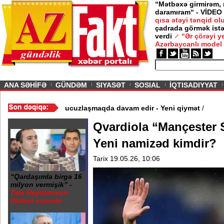
“Mətbəxə girmirəm,
daramıram“ - VİDEO
qısa ətəyi tənqid o
çadrada görmək istə
verdi
“Ər çörəyi 
Azərbaycanlı model
ious
ANA SƏHİFƏ
GÜNDƏM
SIYASƏT
SOSIAL
İQTISADIYYAT
 - Video
/
Azərbaycan nefti ucuzlaşmaqda davam edir - Yeni qiymət
Qvardiola “Mançester Si
Yeni namizəd kimdir?
Tarix 19.05.26, 10:06
“Qardaşımla birgə 16
milyon vermişik” -
Tale Heydərovun
ifadəsi oxundu