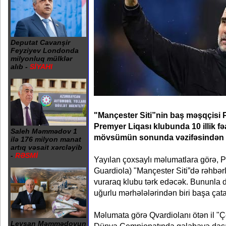
Deputat Cavanşir
Feyziyev Londonda
milyonluq mülklər
alıb -
SİYAHI
"Mançester Siti”nin baş məşqçisi P
Premyer Liqası klubunda 10 illik f
Saleh Məmmədov 1
mövsümün sonunda vəzifəsindən ayrı
ilə 176 milyon manat
artıq vəsait xərcləyib
-
RƏSMİ
Yayılan çoxsaylı məlumatlara görə, 
Guardiola) "Mançester Siti”də rəhbərli
vuraraq klubu tərk edəcək. Bununla d
uğurlu mərhələlərindən biri başa çat
Məlumata görə Qvardiolanı ötən il "Çe
Leysan Məmmədovun