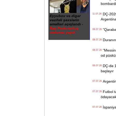
bombardi
DÇ-2026-
11.07.26
Eyyubov və digər
Argentina
vəzifəli şəxslərin
əməlləri açıqlandı -
Baş Prokurorluq
“Qarabağ
09.07.26
məlumat yaydı
Duranın 1
08.07.26
“Messini 
08.07.26
od püskü
DÇ-də 1/4
08.07.26
başlayır
Argentin
07.07.26
Futbol ta
07.07.26
ödəyəcə
İspaniya
07.07.26