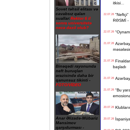
itkisi...
Sovet təhsil elitası və
cavabsız qalan
“Neftçi“ 
22.07.26
suallar:
Rektor 6 il
RƏSMİ -
sonra universitetə
necə daxil olub?
“Oynamaq
22.07.26
Azərbayc
21.07.26
məsələsi
Finaldan
21.07.26
Binəqədi rayonunda
başladı
neft buruqları
ərazisində daha bir
Azərbayca
21.07.26
qanunsuz tikinti -
FOTO/VİDEO
“Bu yara
21.07.26
emosiona
Klublarım
20.07.26
Anar Əlizadə-Mübariz
İspaniya 
20.07.26
Mənsimov
qarşıdurması -