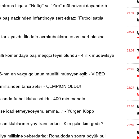
k
rans Liqası: “Neftçi” və “Zirə” mübarizəni dayandırıb
S
23:39
 baş nazirindən İnfantinoya sərt etiraz: “Futbol satıla
k
23:24
arix yazdı: İlk dəfə avrokubokların əsas mərhələsinə
T
23:04
li komandaya baş məşqçi təyin olundu - 4 illik müqaviləyə
22:45
nın ən yaxşı qolunun müəllifi müəyyənləşib - VİDEO
millisindən tarixi zəfər - ÇEMPİON OLDU!
İ
22:27
anda futbol klubu satıldı - 400 min manata
22:10
sə icad etməyəcəyəm, amma...“ - Yürgen Klopp
a
n klublarının yay transferləri - Kim gəlir, kim gedir?
21:50
g
ya millisinə xəbərdarlıq: Ronaldodan sonra böyük pul