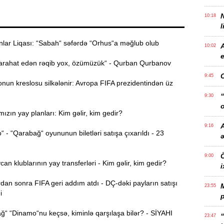
10:18
l
ar Liqası: “Sabah“ səfərdə “Orhus“a məğlub olub
10:02
e
rahat edən rəqib yox, özümüzük“ - Qurban Qurbanov
9:45
nun kreslosu silkələnir: Avropa FIFA prezidentindən üz
“
9:30
o
ızın yay planları: Kim gəlir, kim gedir?
A
9:16
- “Qarabağ“ oyununun biletləri satışa çıxarıldı - 23
Ö
9:00
n klublarının yay transferləri - Kim gəlir, kim gedir?
i
dan sonra FIFA geri addım atdı - DÇ-dəki payların satışı
23:55
i
p
“ “Dinamo“nu keçsə, kiminlə qarşılaşa bilər? - SİYAHI
“
23:47