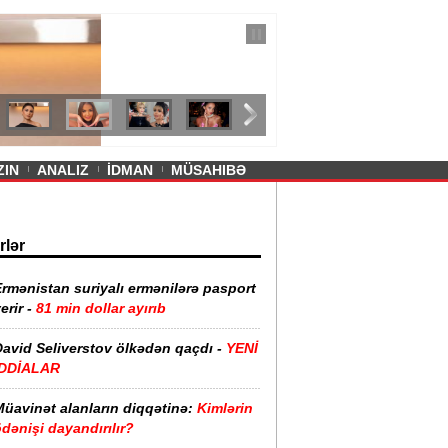
— 11 İyul 2026
ayevanın qısa ətəyi tənqid olundu -
ZIN
ANALIZ
İDMAN
MÜSAHIBƏ
rlər
rmənistan suriyalı ermənilərə pasport
erir -
81 min dollar ayırıb
David Seliverstov ölkədən qaçdı -
YENİ
İDDİALAR
Müavinət alanların diqqətinə:
Kimlərin
dənişi dayandırılır?