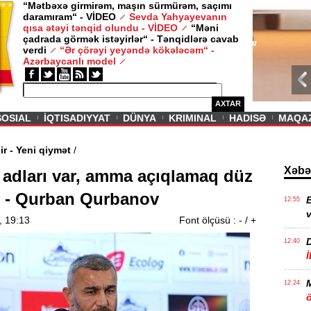
“Mətbəxə girmirəm, maşın sürmürəm, saçımı
daramıram“ - VİDEO
Sevda Yahyayevanın
/ MAQAZIN /
qısa ətəyi tənqid olundu - VİDEO
“Məni
çadrada görmək istəyirlər“ - Tənqidlərə cavab
Sevda Yahy
verdi
“Ər çörəyi yeyəndə kökələcəm“ -
VİDEO
Azərbaycanlı model
AXTAR
SOSIAL
İQTISADIYYAT
DÜNYA
KRIMINAL
HADISƏ
MAQA
vam edir - Yeni qiymət
/
Xəbə
adları var, amma açıqlamaq düz
 - Qurban Qurbanov
E
12:55
v
, 19:13
Font ölçüsü :
-
/
+
12:40
12:24
ö