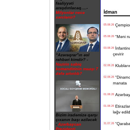
fəaliyyəti
araşdırılacaq….-
İdman
Milyonlar necə
xərclənir?
Çempionl
05.08.26
“Məni na
05.08.26
İnfantino
03.08.26
çevirir
“Azəraqrar”ın əsl
rəhbəri kimdir? -
Nazirin sabiq
Klublarım
02.08.26
komandirinin maaşı 7
dəfə artırılıb?
“Dinamo“ 
02.08.26
manata
Azərbayca
01.08.26
Etirazlar
01.08.26
ləğv edild
Bizim iradəmizə qarşı
çıxanın başı əziləcək
“Qarabağ
-
Azərbaycan
31.07.26
Prezidenti