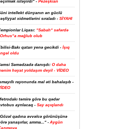
eçirmək istəyirdi“ -
Pezeşkian
üni intellekt dünyanın ən güclü
əşfiyyat xidmətlərini sıraladı -
SİYAHI
Çempionlar Liqası:
“Sabah“ səfərdə
“Orhus“a məğlub olub
bilisi-Bakı qatarı yenə gecikdi -
İşıq
əngəl oldu
Şəmsi Səmədzadə danışdı:
O daha
mənim həyat yoldaşım deyil - VİDEO
smayıllı rayonunda mal əti bahalaşıb -
VİDEO
Metrodakı təmirə görə bu qədər
vtobus ayrılacaq -
Say açıqlandı
“Gözəl qadına əvvəlcə görünüşünə
örə yanaşırlar, amma...“ -
Aygün
Kazımova