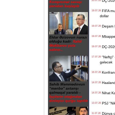
DÇ-2026:
20.07.26
Kompromat savaşı
yenidən başlayıb
FIFA mun
19.07.26
dollar
Deşam Fr
19.07.26
Mbappe M
19.07.26
Eldar Əzizovun narazı
olduğu kadr:
Xalid
Ələkbərov yola
DÇ-2026:
19.07.26
salınır...
“Neftçi“ 
17.07.26
gələcək
Konfrans
16.07.26
Haalandı
14.07.26
Sahib Məmmədovun
“mənbə” axtarışı
qalmaqal yaratdı -
Nihat Ka
14.07.26
İşçilərin otağından
dinləyici qurğu tapılıb
PSJ “Nike
13.07.26
Dünya çe
11.07.26