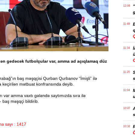
“
12:06
g
B
11:49
q
İ
11:34
ü
ən gedəcək futbolçular var, amma ad açıqlamaq düz
11:20
rabağ”ın baş məşqçisi Qurban Qurbanov “İmişli” ilə
s
 keçirilən mətbuat konfransında deyib.
M
11:04
ı var amma vaxtı gələndə saytımızda sıra ilə
u
- baş məşqçi bildirib.
A
10:47
s
a sayı : 1417
R
10:32
Ö