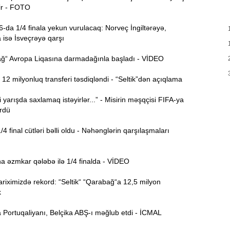
r - FOTO
T
17:35
e
da 1/4 finala yekun vurulacaq: Norveç İngiltərəyə,
 isə İsveçrəyə qarşı
17:20
v
“ Avropa Liqasına darmadağınla başladı - VİDEO
x
2 milyonluq transferi təsdiqləndi - “Seltik”dən açıqlama
17:03
yarışda saxlamaq istəyirlər...” - Misirin məşqçisi FIFA-ya
rdü
N
16:47
 final cütləri bəlli oldu - Nəhənglərin qarşılaşmaları
İ
16:29
i
a əzmkar qələbə ilə 1/4 finalda - VİDEO
“
16:14
riximizdə rekord: “Seltik“ “Qarabağ“a 12,5 milyon
k
ç
 Portuqaliyanı, Belçika ABŞ-ı məğlub etdi - İCMAL
M
16:00
a