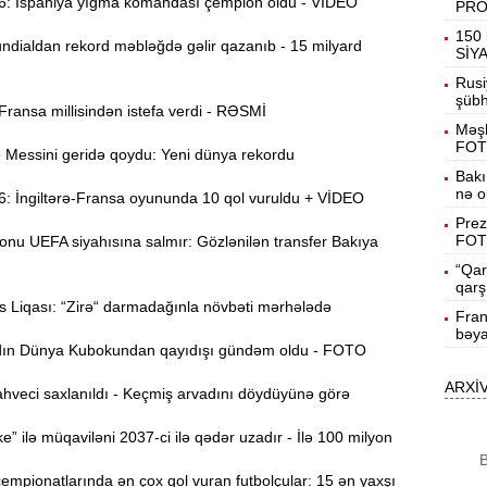
 İspaniya yığma komandası çempion oldu - VİDEO
PR
19:31
150 
dialdan rekord məbləğdə gəlir qazanıb - 15 milyard
b
SİY
Rusi
19:16
şübhə
ansa millisindən istefa verdi - RƏSMİ
d
Məşh
FOT
essini geridə qoydu: Yeni dünya rekordu
19:00
Bakı
nə o
 İngiltərə-Fransa oyununda 10 qol vuruldu + VİDEO
Prez
18:41
FOT
onu UEFA siyahısına salmır: Gözlənilən transfer Bakıya
Ç
“Qar
qarş
N
18:22
 Liqası: “Zirə“ darmadağınla növbəti mərhələdə
a
Fran
bəya
n Dünya Kubokundan qayıdışı gündəm oldu - FOTO
K
18:05
o
ARXİ
hveci saxlanıldı - Keçmiş arvadını döydüyünə görə
17:49
” ilə müqaviləni 2037-ci ilə qədər uzadır - İlə 100 milyon
A
B
mpionatlarında ən çox qol vuran futbolçular: 15 ən yaxşı