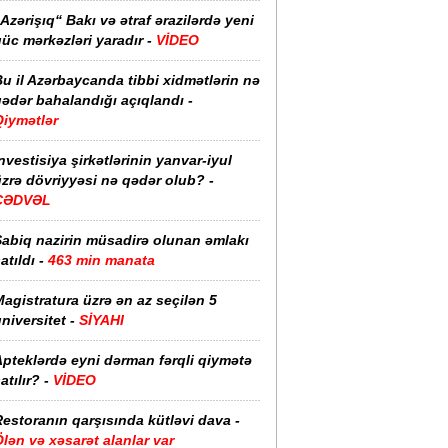
Azərişıq“ Bakı və ətraf ərazilərdə yeni
üc mərkəzləri yaradır -
VİDEO
u il Azərbaycanda tibbi xidmətlərin nə
ədər bahalandığı açıqlandı -
Qiymətlər
nvestisiya şirkətlərinin yanvar-iyul
zrə dövriyyəsi nə qədər olub? -
CƏDVƏL
Sabiq nazirin müsadirə olunan əmlakı
atıldı -
463 min manata
agistratura üzrə ən az seçilən 5
niversitet -
SİYAHI
pteklərdə eyni dərman fərqli qiymətə
atılır? -
VİDEO
estoranın qarşısında kütləvi dava -
lən və xəsarət alanlar var