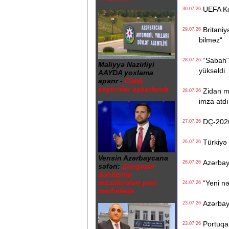
UEFA Konf
30.07.26
Britaniya
29.07.26
bilməz“
“Sabah“ t
28.07.26
Maliyyə Nazirliyi
yüksəldi
AAYDA yoxlama
aparır -
Ciddi
yeyintilər aşkarlanıb
Zidan mil
28.07.26
imza atdı
DÇ-2026-
27.07.26
Türkiyə 
26.07.26
Vensin Azərbaycana
Azərbayc
26.07.26
səfəri:
Zəngəzur
dəhlizinin
müzakirələri yeni
“Yeni nə
24.07.26
mərhələdə
Azərbayca
23.07.26
Portuqali
23.07.26