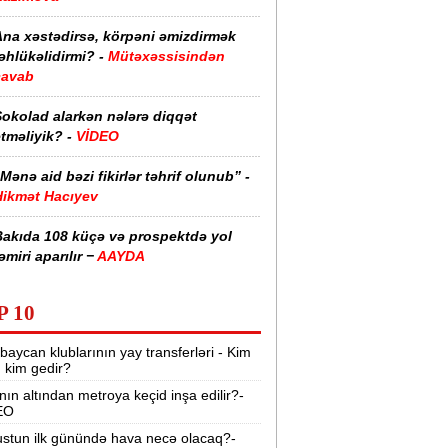
Ana xəstədirsə, körpəni əmizdirmək
əhlükəlidirmi? -
Mütəxəssisindən
cavab
Şokolad alarkən nələrə diqqət
tməliyik? -
VİDEO
Mənə aid bəzi fikirlər təhrif olunub” -
Hikmət Hacıyev
Bakıda 108 küçə və prospektdə yol
əmiri aparılır −
AAYDA
sti havada qəbul edilən bəzi dərmanlar
P 10
əsadlar törədə bilər -
VİDEO
baycan klublarının yay transferləri - Kim
üharibədə 3 400-dən çox iranlı və 18
r, kim gedir?
ABŞ hərbçisi həlak olub -
“Reuters“
nın altından metroya keçid inşa edilir?-
EO
BMT-dən dəhşətli xəbərdarlıq -
49
ilyon insan ac qala bilər
stun ilk günündə hava necə olacaq?-