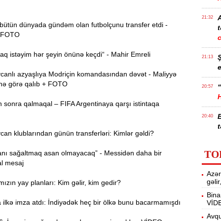
21:32
bütün dünyada gündəm olan futbolçunu transfer etdi -
t
 FOTO
 istəyim hər şeyin önünə keçdi“ - Mahir Emreli
21:13
e
anlı azyaşlıya Modriçin komandasından dəvət - Maliyyə
nə görə qalıb + FOTO
“
20:57
 sonra qalmaqal – FIFA Argentinaya qarşı istintaqa
20:40
t
n klublarından günün transferləri: Kimlər gəldi?
İ
20:25
TO
nı sağaltmaq asan olmayacaq” - Messidən daha bir
f
l mesaj
Azər
M
20:06
gəli
ızın yay planları: Kim gəlir, kim gedir?
Bina
ilkə imza atdı: İndiyədək heç bir ölkə bunu bacarmamışdı
VİD
19:48
m
Avqu