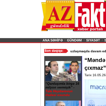
26
şın sürmürəm, saçımı
Previous
ANA SƏHİFƏ
GÜNDƏM
SIYASƏT
istismarı dayandırıldı - Video
/
Azərbaycan nefti ucuzlaşmaqda da
“Məndə 
çıxmaz”
Tarix 16.05.26
“Qardaşımla birgə 16
milyon vermişik” -
Tale Heydərovun
ifadəsi oxundu