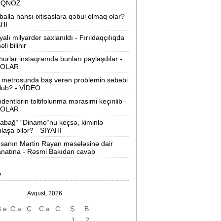
OQNOZ
“Wildberries” anbar tutumunun üçdə
balla hansı ixtisaslara qəbul olmaq olar?–
irini itirib -
21-ci hücum
AHI
yalı milyarder saxlanıldı - Fırıldaqçılıqda
“Sea Breeze“də mənzil qiymətləri necə
li bilinir
əyişir? -
Qiymətlər
urlar instaqramda bunları paylaşdılar -
OLAR
Bakıda ticarət mərkəzində FACİƏ:
liftin
 metrosunda baş verən problemin səbəbi
şaxtasına düşüb öldü
lub? - VİDEO
identlərin təltifolunma mərasimi keçirilib -
Pentaqondan kritik addım:
Rusiya və
OLAR
inə qarşı yeni plan
abağ“ “Dinamo“nu keçsə, kiminlə
ılaşa bilər? - SİYAHI
axçıvan Şəhər Poliklinikasında tibbi
rayış 60-80 manata satılır? -
VİDEO
sanın Martin Rayan məsələsinə dair
natına - Rəsmi Bakıdan cavab
olleclərdə ən yüksək təhsil haqqı
lan ixtisaslar -
SİYAHI
V
"Yəhudi David Seliverstov" Kazım
Avqust, 2026
bbasov çıxdı! -
Bir dələduzla bağlı
.e
Ç.a
Ç.
C.a
C.
Ş.
B.
SENSASİON detallar
1
2