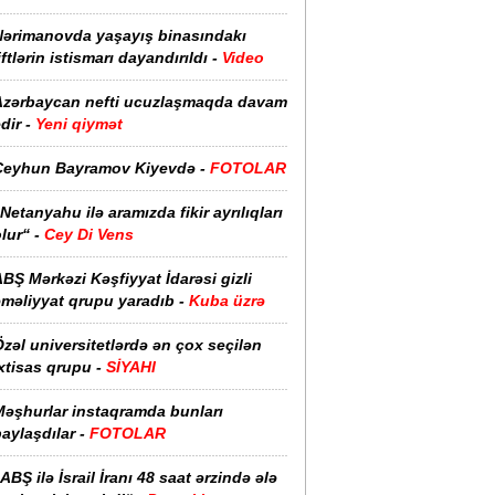
Nərimanovda yaşayış binasındakı
iftlərin istismarı dayandırıldı -
Video
Azərbaycan nefti ucuzlaşmaqda davam
dir -
Yeni qiymət
Ceyhun Bayramov Kiyevdə -
FOTOLAR
Netanyahu ilə aramızda fikir ayrılıqları
lur“ -
Cey Di Vens
BŞ Mərkəzi Kəşfiyyat İdarəsi gizli
əməliyyat qrupu yaradıb -
Kuba üzrə
zəl universitetlərdə ən çox seçilən
xtisas qrupu -
SİYAHI
Məşhurlar instaqramda bunları
aylaşdılar -
FOTOLAR
ABŞ ilə İsrail İranı 48 saat ərzində ələ