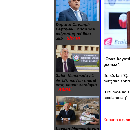
Deputat Cavanşir
Feyziyev Londonda
milyonluq mülklər
alıb -
SİYAHI
“Əsas heyətd
çıxmaz”.
Bu sözləri “Qa
Saleh Məmmədov 1
ilə 176 milyon manat
matçdan sonra
artıq vəsait xərcləyib
-
RƏSMİ
“Özümdə adlar
açıqlanacaq”, 
Xəbərin oxunm
Leysan Məmmədovun