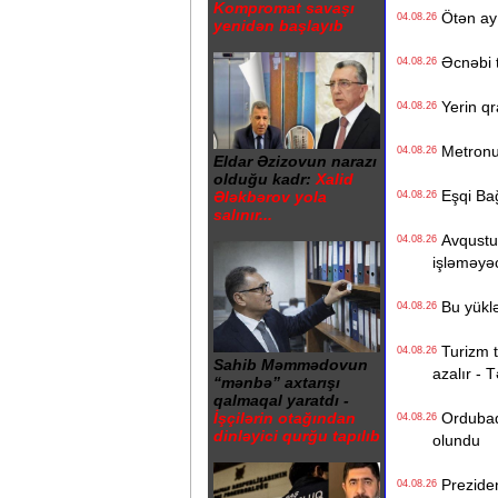
Kompromat savaşı
Ötən ay 
04.08.26
yenidən başlayıb
Əcnəbi tu
04.08.26
Yerin qr
04.08.26
Metronun
04.08.26
Eldar Əzizovun narazı
olduğu kadr:
Xalid
Eşqi Bağı
Ələkbərov yola
04.08.26
salınır...
Avqustun
04.08.26
işləməyə
Bu yüklə
04.08.26
Turizm tə
04.08.26
Sahib Məmmədovun
azalır - 
“mənbə” axtarışı
qalmaqal yaratdı -
Ordubadın
İşçilərin otağından
04.08.26
dinləyici qurğu tapılıb
olundu
Preziden
04.08.26