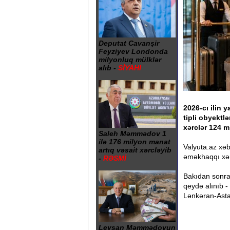
Deputat Cavanşir
Feyziyev Londonda
milyonluq mülklər
alıb -
SİYAHI
2026-cı ilin
tipli obyektl
xərclər 124 m
Saleh Məmmədov 1
ilə 176 milyon manat
Valyuta.az xəb
artıq vəsait xərcləyib
əməkhaqqı xər
-
RƏSMİ
Bakıdan sonra
qeydə alınıb 
Lənkəran-Asta
Leysan Məmmədovun