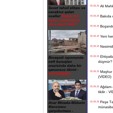
Ali Məhk
05.08.26
Sovet təhsil elitası və
cavabsız qalan
suallar:
Rektor 6 il
Bakıda q
05.08.26
sonra universitetə
necə daxil olub?
Boşandıq
05.08.26
Yeni hərb
05.08.26
Nəsimidə 
05.08.26
Ehtiyatla
05.08.26
Binəqədi rayonunda
düşmür?
neft buruqları
ərazisində daha bir
qanunsuz tikinti -
Məşhur s
05.08.26
FOTO/VİDEO
(VİDEO)
Ağdam-Xa
05.08.26
tikilir - 
Peşə Təhs
04.08.26
Anar Əlizadə-Mübariz
Mənsimov
münasibət
qarşıdurması -