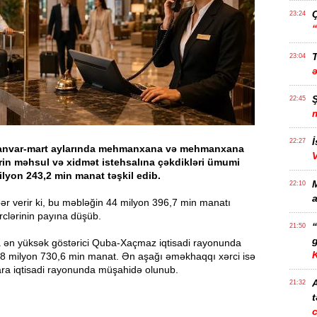
23:24
T
23:04
22:45
İ
22:27
 yanvar-mart aylarında mehmanxana və mehmanxana
ərin məhsul və xidmət istehsalına çəkdikləri ümumi
ilyon 243,2 min manat təşkil edib.
22:10
a
ər verir ki, bu məbləğin 44 milyon 396,7 min manatı
clərinin payına düşüb.
21:50
g
 ən yüksək göstərici Quba-Xaçmaz iqtisadi rayonunda
- 8 milyon 730,6 min manat. Ən aşağı əməkhaqqı xərci isə
ra iqtisadi rayonunda müşahidə olunub.
21:32
t