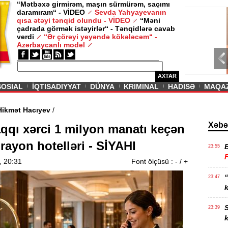
“Mətbəxə girmirəm, maşın sürmürəm, saçımı
daramıram“ - VİDEO
Sevda Yahyayevanın
/ MAQAZIN /
qısa ətəyi tənqid olundu - VİDEO
“Məni
çadrada görmək istəyirlər“ - Tənqidlərə cavab
Sevda Yahy
verdi
“Ər çörəyi yeyəndə kökələcəm“ -
VİDEO
Azərbaycanlı model
AXTAR
SOSIAL
İQTISADIYYAT
DÜNYA
KRIMINAL
HADISƏ
MAQA
olunub” - Hikmət Hacıyev
/
Xəbə
qı xərci 1 milyon manatı keçən
 rayon hotelləri - SİYAHI
23:55
, 20:31
Font ölçüsü :
-
/
+
“
23:47
k
S
23:39
k