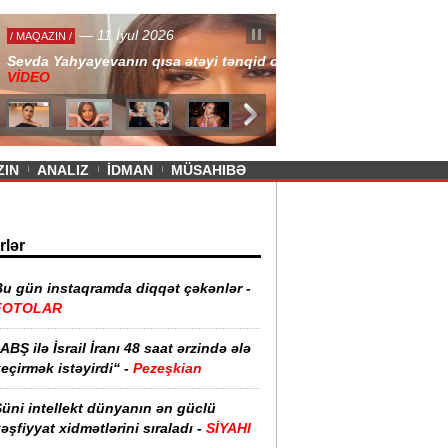
— 11 İyul 2026
ayevanın qısa ətəyi tənqid olundu -
ZIN
ANALIZ
İDMAN
MÜSAHIBƏ
rlər
Bu gün instaqramda diqqət çəkənlər -
FOTOLAR
ABŞ ilə İsrail İranı 48 saat ərzində ələ
eçirmək istəyirdi“ -
Pezeşkian
üni intellekt dünyanın ən güclü
əşfiyyat xidmətlərini sıraladı -
SİYAHI