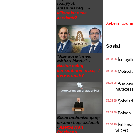
fəaliyyəti
araşdırılacaq….-
Milyonlar necə
xərclənir?
Xəbərin oxunm
Sosial
“Azəraqrar”ın əsl
İsmayıll
05.08.26
rəhbəri kimdir? -
Nazirin sabiq
komandirinin maaşı 7
Metrodak
05.08.26
dəfə artırılıb?
Ana xəstə
05.08.26
Mütəxəss
Şokolad 
05.08.26
Bakıda 1
05.08.26
Bizim iradəmizə qarşı
çıxanın başı əziləcək
İsti hava
05.08.26
-
Azərbaycan
VİDEO
Prezidenti