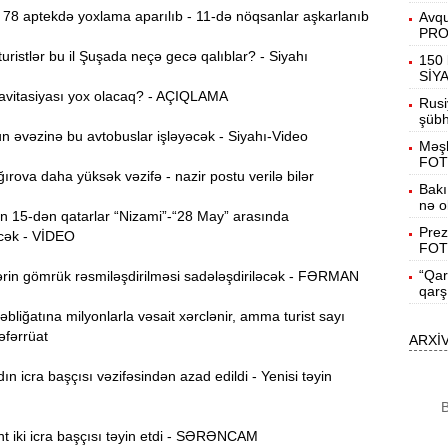
78 aptekdə yoxlama aparılıb - 11-də nöqsanlar aşkarlanıb
Avqu
PR
B
15:27
ristlər bu il Şuşada neçə gecə qalıblar? - Siyahı
150 
SİY
avitasiyası yox olacaq? - AÇIQLAMA
Rusi
şübhə
S
15:12
 əvəzinə bu avtobuslar işləyəcək - Siyahı-Video
Məşh
l
FOT
rova daha yüksək vəzifə - nazir postu verilə bilər
T
Bakı
14:58
nə o
 15-dən qatarlar “Nizami”-“28 May” arasında
Prez
cək - VİDEO
FOT
14:42
“Qar
rin gömrük rəsmiləşdirilməsi sadələşdiriləcək - FƏRMAN
qarş
bliğatına milyonlarla vəsait xərclənir, amma turist sayı
9
14:25
Təfərrüat
ARXİ
b
 icra başçısı vəzifəsindən azad edildi - Yenisi təyin
B
14:10
B
K
t iki icra başçısı təyin etdi - SƏRƏNCAM