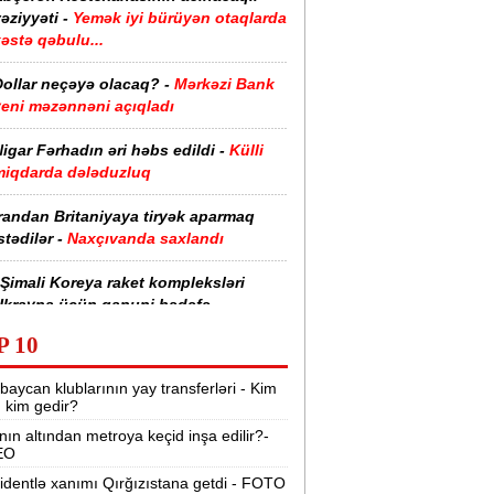
əziyyəti -
Yemək iyi bürüyən otaqlarda
əstə qəbulu...
Dollar neçəyə olacaq? -
Mərkəzi Bank
yeni məzənnəni açıqladı
igar Fərhadın əri həbs edildi -
Külli
miqdarda dələduzluq
randan Britaniyaya tiryək aparmaq
stədilər -
Naxçıvanda saxlandı
Şimali Koreya raket kompleksləri
Ukrayna üçün qanuni hədəfə
evriləcək” -
Sibiqa
P 10
etroya və universitetlərə yaxın ev
baycan klublarının yay transferləri - Kim
xtaranların diqqətinə:
Kirayə
r, kim gedir?
bazarında son vəziyyət
nın altından metroya keçid inşa edilir?-
EO
Keçmiş Rusiya və Avropa rəsmiləri
krayna ilə bağlı gizli görüş keçirib -
identlə xanımı Qırğızıstana getdi - FOTO