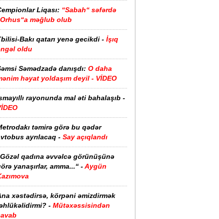
Çempionlar Liqası:
“Sabah“ səfərdə
“Orhus“a məğlub olub
bilisi-Bakı qatarı yenə gecikdi -
İşıq
əngəl oldu
Şəmsi Səmədzadə danışdı:
O daha
mənim həyat yoldaşım deyil - VİDEO
smayıllı rayonunda mal əti bahalaşıb -
VİDEO
Metrodakı təmirə görə bu qədər
vtobus ayrılacaq -
Say açıqlandı
“Gözəl qadına əvvəlcə görünüşünə
örə yanaşırlar, amma...“ -
Aygün
Kazımova
Ana xəstədirsə, körpəni əmizdirmək
əhlükəlidirmi? -
Mütəxəssisindən
cavab