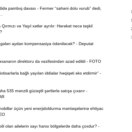
M
13:56
də pambıq davası - Fermer “sahəni dolu vurub” dedi,
..
13:40
ırmızı və Yaşıl xətlər ayrılır: Hərəkət necə təşkil
m
?
Q
13:23
gələn aydan kompensasiya ödəniləcək? - Deputat
K
13:08
xananın direktoru da vəzifəsindən azad edildi - FOTO
s
xtisarlarla bağlı yayılan iddialar həqiqəti əks etdirmir“ -
12:54
g
 535 mənzili güzəştli şərtlərlə satışa çıxarır -
12:38
AR
k
obillər üçün yeni enerjidoldurma məntəqələrinə ehtiyac
12:21
DEO
y
i olan ailələrin sayı hansı bölgələrdə daha çoxdur? -
12:06