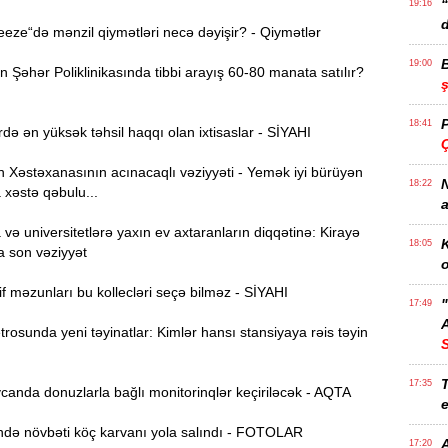
19:16
d
ze“də mənzil qiymətləri necə dəyişir? - Qiymətlər
19:00
Şəhər Poliklinikasında tibbi arayış 60-80 manata satılır?
18:41
də ən yüksək təhsil haqqı olan ixtisaslar - SİYAHI
Ç
Xəstəxanasının acınacaqlı vəziyyəti - Yemək iyi bürüyən
N
18:22
 xəstə qəbulu...
a
ə universitetlərə yaxın ev axtaranların diqqətinə: Kirayə
K
18:05
a son vəziyyət
o
f məzunları bu kollecləri seçə bilməz - SİYAHI
17:49
A
osunda yeni təyinatlar: Kimlər hansı stansiyaya rəis təyin
T
17:35
anda donuzlarla bağlı monitorinqlər keçiriləcək - AQTA
e
ə növbəti köç karvanı yola salındı - FOTOLAR
17:20