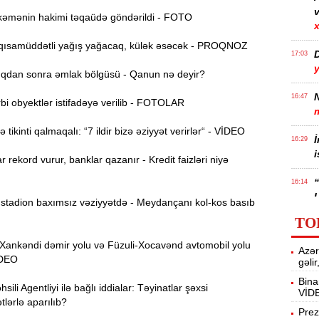
v
əmənin hakimi təqaüdə göndərildi - FOTO
x
ısamüddətli yağış yağacaq, külək əsəcək - PROQNOZ
17:03
dan sonra əmlak bölgüsü - Qanun nə deyir?
N
16:47
i obyektlər istifadəyə verilib - FOTOLAR
tikinti qalmaqalı: “7 ildir bizə əziyyət verirlər“ - VİDEO
İ
16:29
i
r rekord vurur, banklar qazanır - Kredit faizləri niyə
“
16:14
tadion baxımsız vəziyyətdə - Meydançanı kol-kos basıb
ç
TO
M
16:00
nkəndi dəmir yolu və Füzuli-Xocavənd avtomobil yolu
Azər
a
VİDEO
gəli
Bina
ili Agentliyi ilə bağlı iddialar: Təyinatlar şəxsi
VİD
15:44
lərlə aparılıb?
U
Prez