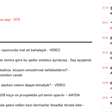
21:13
e
a sayı : 979
“
20:57
20:40
t
ı rayonunda mal əti bahalaşıb - VİDEO
İ
20:25
f
ı təmirə görə bu qədər avtobus ayrılacaq - Say açıqlandı
M
20:06
dirsə, körpəni əmizdirmək təhlükəlidirmi? -
isindən cavab
19:48
alarkən nələrə diqqət etməliyik? - VİDEO
m
08 küçə və prospektdə yol təmiri aparılır − AAYDA
19:31
b
da qəbul edilən bəzi dərmanlar fəsadlar törədə bilər -