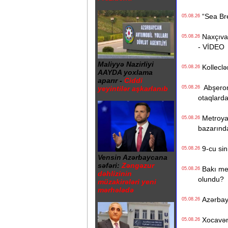
“Sea Bree
05.08.26
Naxçıvan 
05.08.26
- VİDEO
Maliyyə Nazirliyi
Kolleclər
05.08.26
AAYDA yoxlama
aparır -
Ciddi
Abşeron 
05.08.26
yeyintilər aşkarlanıb
otaqlarda
Metroya v
05.08.26
bazarınd
9-cu sini
05.08.26
Vensin Azərbaycana
səfəri:
Zəngəzur
Bakı metr
05.08.26
dəhlizinin
olundu?
müzakirələri yeni
mərhələdə
Azərbayc
05.08.26
Xocavənd
05.08.26