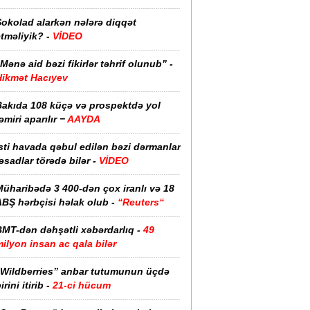
Şokolad alarkən nələrə diqqət
tməliyik? -
VİDEO
Mənə aid bəzi fikirlər təhrif olunub” -
Hikmət Hacıyev
Bakıda 108 küçə və prospektdə yol
əmiri aparılır −
AAYDA
sti havada qəbul edilən bəzi dərmanlar
əsadlar törədə bilər -
VİDEO
üharibədə 3 400-dən çox iranlı və 18
ABŞ hərbçisi həlak olub -
“Reuters“
BMT-dən dəhşətli xəbərdarlıq -
49
ilyon insan ac qala bilər
“Wildberries” anbar tutumunun üçdə
irini itirib -
21-ci hücum