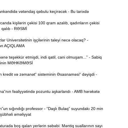
nkəndidə vətəndaş qəbulu keçirəcək - Bu tarixdə
11:52
nda kişilərin çəkisi 100 qram azalıb, qadınların çəkisi
 qalıb - RƏSMİ
Y
11:36
ar Universitetinin işçilərinin taleyi necə olacaq? -
dən AÇIQLAMA
N
11:19
ə
nə təşəkkür etmişdi, indi qatil, cani olmuşam...” - Sabiq
isinin MƏHKƏMƏSİ
S
11:04
D
 kredit və zəmanət“ sisteminin Əsasnaməsi“ dəyişdi -
“
10:50
ma“nın fəaliyyətində pozuntu aşkarlandı - AMB hərəkətə
E
10:34
”un sığındığı professor - “Daşlı Bulaq” suyundakı 20 min
-
şübhəli əməliyyat
“
10:17
urada boş qalan yerlərin səbəbi: Məntiq suallarının sayı