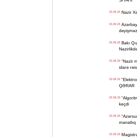
SİYAHI
Nazir Xa
03.08.26
Azərbayca
03.08.26
dəyişməz
Bakı Qızl
03.08.26
Nazirlik
“Nazir mə
03.08.26
idarə rə
“Elektron
03.08.26
QƏRAR
“Algorit
03.08.26
keçdi
“Azərsun
03.08.26
manatlıq 
Magistrat
03.08.26