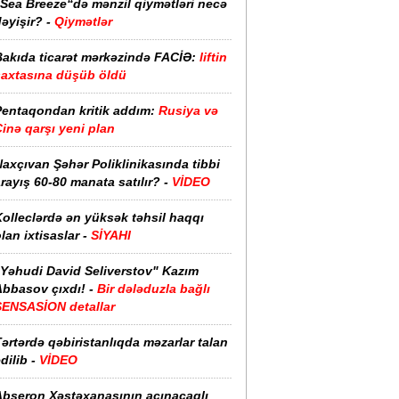
“Sea Breeze“də mənzil qiymətləri necə
əyişir? -
Qiymətlər
Bakıda ticarət mərkəzində FACİƏ:
liftin
şaxtasına düşüb öldü
Pentaqondan kritik addım:
Rusiya və
inə qarşı yeni plan
axçıvan Şəhər Poliklinikasında tibbi
rayış 60-80 manata satılır? -
VİDEO
olleclərdə ən yüksək təhsil haqqı
lan ixtisaslar -
SİYAHI
"Yəhudi David Seliverstov" Kazım
bbasov çıxdı! -
Bir dələduzla bağlı
SENSASİON detallar
ərtərdə qəbiristanlıqda məzarlar talan
dilib -
VİDEO
Abşeron Xəstəxanasının acınacaqlı