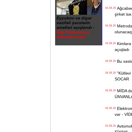
Ağcabədi
04.08.26
şirkət isə.
Eyyubov və digər
vəzifəli şəxslərin
Metroda Q
04.08.26
əməlləri açıqlandı -
olunacaq
Baş Prokurorluq
məlumat yaydı
Kimlərə 
04.08.26
açıqladı
Bu xəstə
04.08.26
“Kütləvi i
04.08.26
SOCAR
MİDA daha
04.08.26
ÜNVANL
Elektrom
04.08.26
var - Vİ
Avtomobil
03.08.26