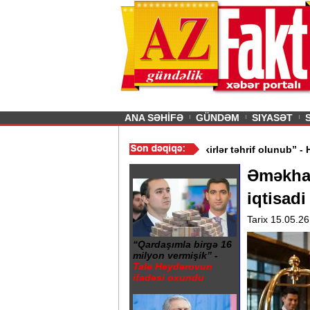
26
şın sürmürəm, saçımı
Previous
ANA SƏHİFƏ
GÜNDƏM
SIYASƏT
 nələrə diqqət etməliyik? - VİDEO
/
“Mənə aid bəzi fikirlər təhrif 
Əməkhaq
iqtisadi
Tarix 15.05.26
“Qardaşımla birgə 16
milyon vermişik” -
Tale Heydərovun
ifadəsi oxundu