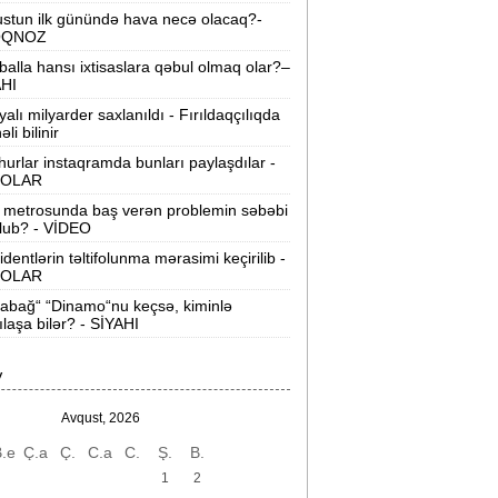
Bloomberg
stun ilk günündə hava necə olacaq?-
OQNOZ
akıdan “İsrail bazası“ iddialarına sərt
balla hansı ixtisaslara qəbul olmaq olar?–
cavab:
“Addım-addım gəzək, İsrailə aid
AHI
nəsə varmı?“
yalı milyarder saxlanıldı - Fırıldaqçılıqda
li bilinir
on 200 ildə dünya iqtisadiyyatının
urlar instaqramda bunları paylaşdılar -
iderləri kimlər olub? -
Siyahı
OLAR
ürkiyə ordusunda bir ilk:
Polkovnik
 metrosunda baş verən problemin səbəbi
lub? - VİDEO
Özlem Karapınar general oldu
identlərin təltifolunma mərasimi keçirilib -
OLAR
Mərkəzi Bank yoxlama apardı:
“Manato“ 50, rəhbəri 10 min manat
abağ“ “Dinamo“nu keçsə, kiminlə
cərimələndi
ılaşa bilər? - SİYAHI
-cu sinif məzunları bu kollecləri seçə
V
ilməz -
SİYAHI
Avqust, 2026
akı metrosunda yeni təyinatlar:
.e
Ç.a
Ç.
C.a
C.
Ş.
B.
imlər hansı stansiyaya rəis təyin
olundu?
1
2