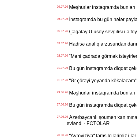
Məşhurlar instaqramda bunları
09.07.26
İnstaqramda bu gün nələr payl
06.07.26
Çağatay Ulusoy sevgilisi ilə t
05.07.26
Hadisə analıq arzusundan danış
03.07.26
“Məni çadrada görmək istəyirlər
02.07.26
Bu gün instaqramda diqqət çə
01.07.26
“Ər çörəyi yeyəndə kökələcəm“ 
01.07.26
Məşhurlar instaqramda bunları
29.06.26
Bu gün instaqramda diqqət çə
27.06.26
Azərbaycanlı şoumen xanımına xə
27.06.26
evləndi - FOTOLAR
“Avroviziya“ təmsilçilərimiz illər 
26.06.26