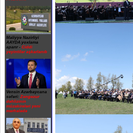
Maliyyə Nazirliyi
AAYDA yoxlama
aparır -
Ciddi
yeyintilər aşkarlanıb
Vensin Azərbaycana
səfəri:
Zəngəzur
dəhlizinin
müzakirələri yeni
mərhələdə