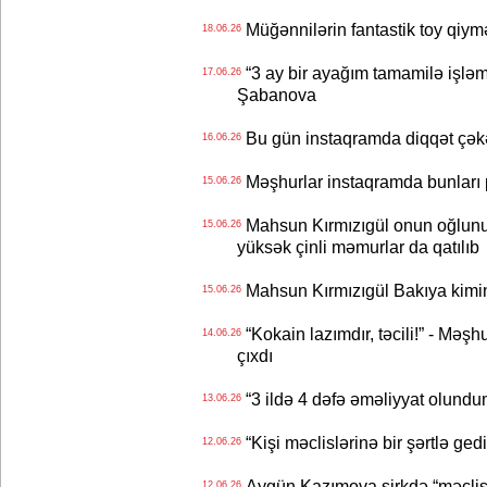
Müğənnilərin fantastik toy qiymə
18.06.26
“3 ay bir ayağım tamamilə işləm
17.06.26
Şabanova
Bu gün instaqramda diqqət çə
16.06.26
Məşhurlar instaqramda bunları
15.06.26
Mahsun Kırmızıgül onun oğlunun
15.06.26
yüksək çinli məmurlar da qatılıb
Mahsun Kırmızıgül Bakıya kimin
15.06.26
“Kokain lazımdır, təcili!” - Məşh
14.06.26
çıxdı
“3 ildə 4 dəfə əməliyyat olundu
13.06.26
“Kişi məclislərinə bir şərtlə ge
12.06.26
Aygün Kazımova sirkdə “məclis“
12.06.26