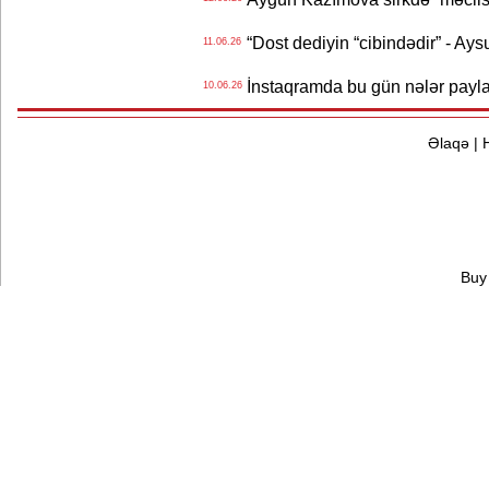
“Dost dediyin “cibindədir” - Ays
11.06.26
İnstaqramda bu gün nələr payl
10.06.26
Əlaqə
|
Buy 