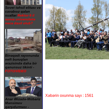
Sovet təhsil elitası və
cavabsız qalan
suallar:
Rektor 6 il
sonra universitetə
necə daxil olub?
Binəqədi rayonunda
neft buruqları
ərazisində daha bir
qanunsuz tikinti -
FOTO/VİDEO
Xəbərin oxunma sayı : 1561
Anar Əlizadə-Mübariz
Mənsimov
qarşıdurması -