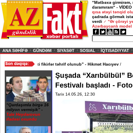
“Mətbəxə girmirəm,
daramıram“ - VİDEO
qısa ətəyi tənqid o
çadrada görmək istə
verdi
“Ər çörəyi 
Azərbaycanlı model
ious
ANA SƏHİFƏ
GÜNDƏM
SIYASƏT
SOSIAL
İQTISADIYYAT
ik? - VİDEO
/
“Mənə aid bəzi fikirlər təhrif olunub” - Hikmət Hacıye
Şuşada “Xarıbülbül” B
Festivalı başladı - Foto
Tarix 14.05.26, 12:30
“Qardaşımla birgə 16
milyon vermişik” -
Tale Heydərovun
ifadəsi oxundu