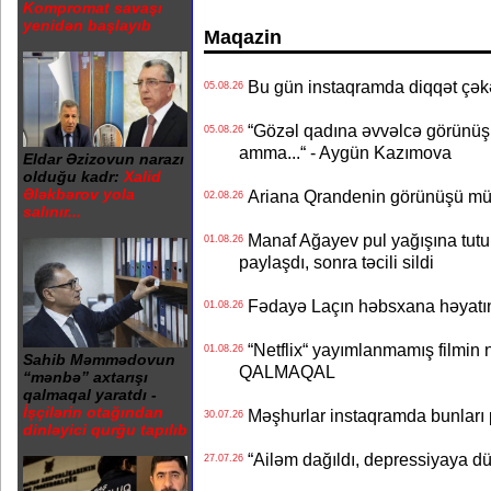
Kompromat savaşı
yenidən başlayıb
Maqazin
Bu gün instaqramda diqqət çə
05.08.26
“Gözəl qadına əvvəlcə görünüşü
05.08.26
amma...“ - Aygün Kazımova
Eldar Əzizovun narazı
olduğu kadr:
Xalid
Ələkbərov yola
Ariana Qrandenin görünüşü müz
02.08.26
salınır...
Manaf Ağayev pul yağışına tutul
01.08.26
paylaşdı, sonra təcili sildi
Fədayə Laçın həbsxana həyatı
01.08.26
“Netflix“ yayımlanmamış filmin nü
01.08.26
Sahib Məmmədovun
QALMAQAL
“mənbə” axtarışı
qalmaqal yaratdı -
İşçilərin otağından
Məşhurlar instaqramda bunları
30.07.26
dinləyici qurğu tapılıb
“Ailəm dağıldı, depressiyaya dü
27.07.26