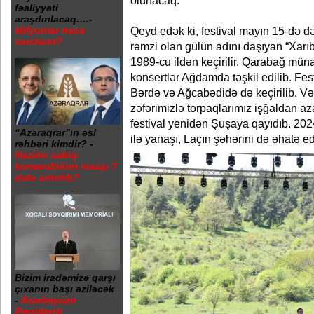
olunacaq.
fəaliyyəti
araşdırılacaq….-
Qeyd edək ki, festival mayın 15-də 
Milyonlar necə
xərclənir?
rəmzi olan gülün adını daşıyan “Xarıb
1989-cu ildən keçirilir. Qarabağ mü
konsertlər Ağdamda təşkil edilib. Festi
Bərdə və Ağcabədidə də keçirilib. Və
zəfərimizlə torpaqlarımız işğaldan 
festival yenidən Şuşaya qayıdıb. 2024
“Azəraqrar”ın əsl
ilə yanaşı, Laçın şəhərini də əhatə e
rəhbəri kimdir? -
Nazirin sabiq
komandirinin maaşı 7
dəfə artırılıb?
Bizim iradəmizə qarşı
çıxanın başı əziləcək
-
Azərbaycan
Prezidenti