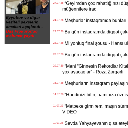
“Geyimdən çox rahatlığınızı dü
27.07.26
müğənnilərə irad
Eyyubov və digər
Məşhurlar instaqramda bunları
24.07.26
vəzifəli şəxslərin
əməlləri açıqlandı -
Baş Prokurorluq
Bu gün instaqramda diqqət çə
23.07.26
məlumat yaydı
Milyonluq final şousu - Hansı u
22.07.26
Bu gün instaqramda diqqət çə
20.07.26
“Məni “Ginnesin Rekordlar Kitabı
20.07.26
yoxlayacaqlar“ - Roza Zərgərli
Məşhurların instaqram paylaşı
16.07.26
“Həddinizi bilin, hamınıza üzr 
14.07.26
“Mətbəxə girmirəm, maşın sürmü
11.07.26
VİDEO
Sevda Yahyayevanın qısa ətəyi
11.07.26