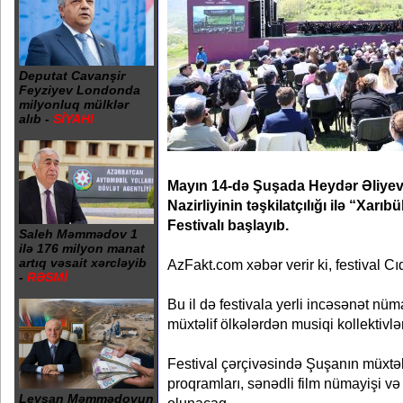
Deputat Cavanşir
Feyziyev Londonda
milyonluq mülklər
alıb -
SİYAHI
Mayın 14-də Şuşada Heydər Əliye
Nazirliyinin təşkilatçılığı ilə “Xarı
Festivalı başlayıb.
Saleh Məmmədov 1
ilə 176 milyon manat
artıq vəsait xərcləyib
AzFakt.com xəbər verir ki, festival Cıd
-
RƏSMİ
Bu il də festivala yerli incəsənət nüm
müxtəlif ölkələrdən musiqi kollektivləri
Festival çərçivəsində Şuşanın müxtəl
proqramları, sənədli film nümayişi və 
Leysan Məmmədovun