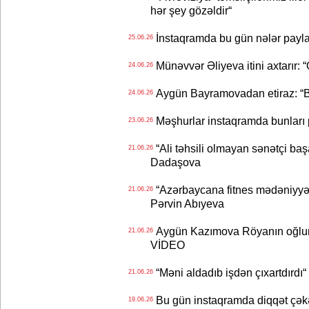
hər şey gözəldir“
İnstaqramda bu gün nələr payl
25.06.26
Münəvvər Əliyeva itini axtarır: 
24.06.26
Aygün Bayramovadan etiraz: “B
24.06.26
Məşhurlar instaqramda bunları
23.06.26
“Ali təhsili olmayan sənətçi başa 
21.06.26
Dadaşova
“Azərbaycana fitnes mədəniyyət
21.06.26
Pərvin Abıyeva
Aygün Kazımova Röyanın oğlun
21.06.26
VİDEO
“Məni aldadıb işdən çıxartdırdı“ 
21.06.26
Bu gün instaqramda diqqət çə
19.06.26