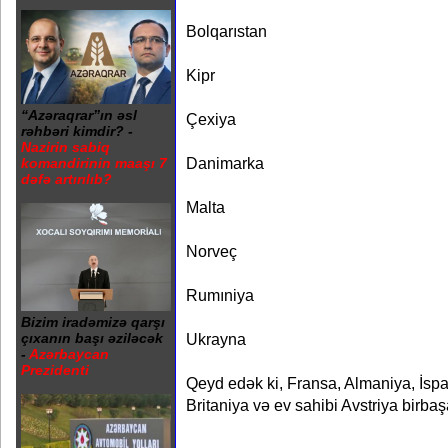
Bolqarıstan
Kipr
“Azəraqrar”ın əsl
Çexiya
rəhbəri kimdir? -
Nazirin sabiq
Danimarka
komandirinin maaşı 7
dəfə artırılıb?
Malta
Norveç
Rumıniya
Bizim iradəmizə qarşı
Ukrayna
çıxanın başı əziləcək
-
Azərbaycan
Prezidenti
Qeyd edək ki, Fransa, Almaniya, İspan
Britaniya və ev sahibi Avstriya birbaşa