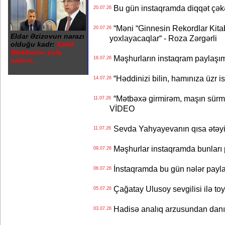
Bu gün instaqramda diqqət çə
20.07.26
“Məni “Ginnesin Rekordlar Kitabı
20.07.26
Eldar Əzizovun narazı
yoxlayacaqlar“ - Roza Zərgərli
olduğu kadr:
Xalid
Ələkbərov yola
Məşhurların instaqram paylaşı
16.07.26
salınır...
“Həddinizi bilin, hamınıza üzr 
14.07.26
“Mətbəxə girmirəm, maşın sürmü
11.07.26
VİDEO
Sevda Yahyayevanın qısa ətəyi
11.07.26
Məşhurlar instaqramda bunları
09.07.26
İnstaqramda bu gün nələr payl
06.07.26
Çağatay Ulusoy sevgilisi ilə t
05.07.26
Hadisə analıq arzusundan danış
03.07.26