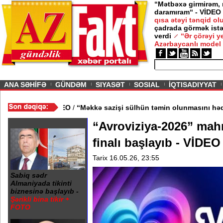
“Mətbəxə girmirəm,
daramıram“ - VİDEO
— 12 İyun 2026
 MAQAZIN /
qısa ətəyi tənqid o
çadrada görmək istə
işi məclislərinə bir şərtlə gedirəm” -
Nigar
verdi
“Ər çörəyi 
abanova
Azərbaycanlı model
ious
ANA SƏHİFƏ
GÜNDƏM
SIYASƏT
SOSIAL
İQTISADIYYAT
dan kənarlaşdırılıb - VİDEO
/
“Məkkə sazişi sülhün təmin olunmas
“Avroviziya-2026” mah
finalı başlayıb - VİDEO
Tarix 16.05.26, 23:55
Sabiq sədr
Almaniyada tikinti
biznesinə başlayıb -
Şərikli bina tikir +
FOTO