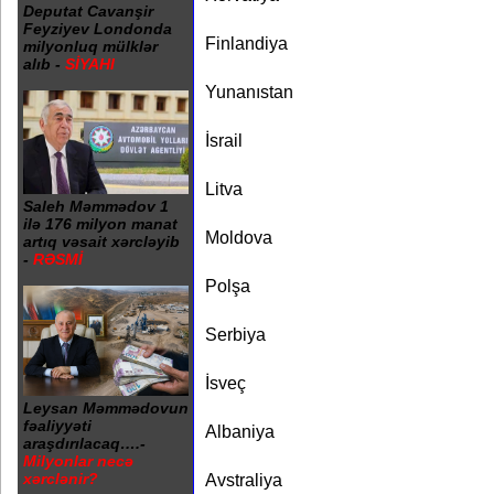
Deputat Cavanşir
Feyziyev Londonda
Finlandiya
milyonluq mülklər
alıb -
SİYAHI
Yunanıstan
İsrail
Litva
Saleh Məmmədov 1
ilə 176 milyon manat
Moldova
artıq vəsait xərcləyib
-
RƏSMİ
Polşa
Serbiya
İsveç
Leysan Məmmədovun
fəaliyyəti
Albaniya
araşdırılacaq….-
Milyonlar necə
Avstraliya
xərclənir?