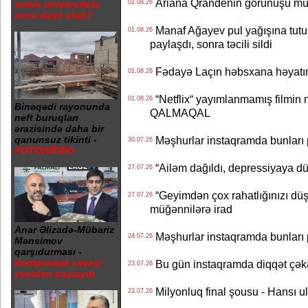
Ariana Qrandenin görünüşü müz
sonra universitetə
02.08.26
necə daxil olub?
Manaf Ağayev pul yağışına tutul
01.08.26
paylaşdı, sonra təcili sildi
Fədayə Laçın həbsxana həyatı
01.08.26
“Netflix“ yayımlanmamış filmin nü
01.08.26
Binəqədi rayonunda
QALMAQAL
neft buruqları
ərazisində daha bir
Məşhurlar instaqramda bunları
qanunsuz tikinti -
30.07.26
FOTO/VİDEO
“Ailəm dağıldı, depressiyaya dü
27.07.26
“Geyimdən çox rahatlığınızı dü
27.07.26
müğənnilərə irad
Anar Əlizadə-Mübariz
Məşhurlar instaqramda bunları
24.07.26
Mənsimov
qarşıdurması -
Kompromat savaşı
Bu gün instaqramda diqqət çə
23.07.26
yenidən başlayıb
Milyonluq final şousu - Hansı u
22.07.26