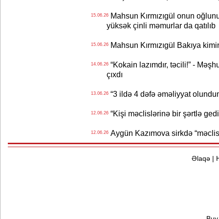
Mahsun Kırmızıgül onun oğlunun
15.06.26
yüksək çinli məmurlar da qatılıb
Mahsun Kırmızıgül Bakıya kimin
15.06.26
“Kokain lazımdır, təcili!” - Məşh
14.06.26
çıxdı
“3 ildə 4 dəfə əməliyyat olundu
13.06.26
“Kişi məclislərinə bir şərtlə ge
12.06.26
Aygün Kazımova sirkdə “məclis“
12.06.26
Əlaqə
|
Buy 