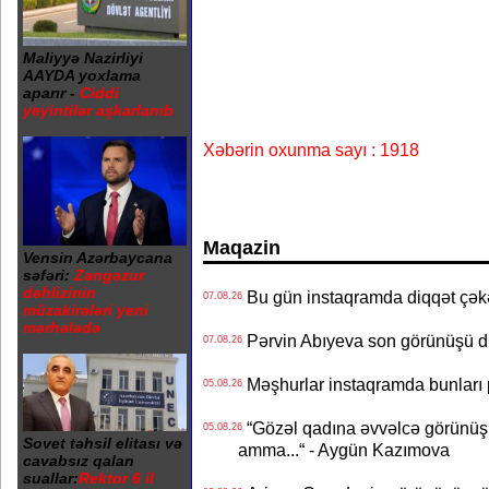
Maliyyə Nazirliyi
AAYDA yoxlama
aparır -
Ciddi
yeyintilər aşkarlanıb
Xəbərin oxunma sayı : 1918
Maqazin
Vensin Azərbaycana
səfəri:
Zəngəzur
dəhlizinin
Bu gün instaqramda diqqət çə
07.08.26
müzakirələri yeni
mərhələdə
Pərvin Abıyeva son görünüşü d
07.08.26
Məşhurlar instaqramda bunları
05.08.26
“Gözəl qadına əvvəlcə görünüşü
05.08.26
Sovet təhsil elitası və
amma...“ - Aygün Kazımova
cavabsız qalan
suallar:
Rektor 6 il