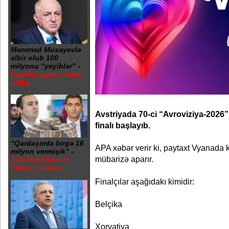
Məmməd Musayevlə
əlbir olub 100
milyonu “yeyiblər” -
Vəzifəli şəxslər həbs
edildi
Avstriyada 70-ci “Avroviziya-2026
finalı başlayıb.
“Qardaşımla birgə 16
APA xəbər verir ki, paytaxt Vyanada k
milyon vermişik” -
mübarizə aparır.
Tale Heydərovun
ifadəsi oxundu
Finalçılar aşağıdakı kimidir:
Belçika
Xorvatiya