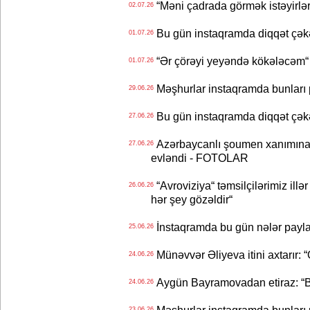
“Məni çadrada görmək istəyirlər
02.07.26
Bu gün instaqramda diqqət çə
01.07.26
“Ər çörəyi yeyəndə kökələcəm“ 
01.07.26
Məşhurlar instaqramda bunları
29.06.26
Bu gün instaqramda diqqət çə
27.06.26
Azərbaycanlı şoumen xanımına xə
27.06.26
evləndi - FOTOLAR
“Avroviziya“ təmsilçilərimiz illər 
26.06.26
hər şey gözəldir“
İnstaqramda bu gün nələr payl
25.06.26
Münəvvər Əliyeva itini axtarır: 
24.06.26
Aygün Bayramovadan etiraz: “B
24.06.26
23.06.26