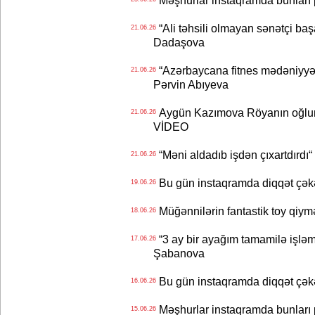
Məşhurlar instaqramda bunları
“Ali təhsili olmayan sənətçi başa 
21.06.26
Dadaşova
“Azərbaycana fitnes mədəniyyət
21.06.26
Pərvin Abıyeva
Aygün Kazımova Röyanın oğlun
21.06.26
VİDEO
“Məni aldadıb işdən çıxartdırdı“ 
21.06.26
Bu gün instaqramda diqqət çə
19.06.26
Müğənnilərin fantastik toy qiymə
18.06.26
“3 ay bir ayağım tamamilə işləm
17.06.26
Şabanova
Bu gün instaqramda diqqət çə
16.06.26
Məşhurlar instaqramda bunları
15.06.26