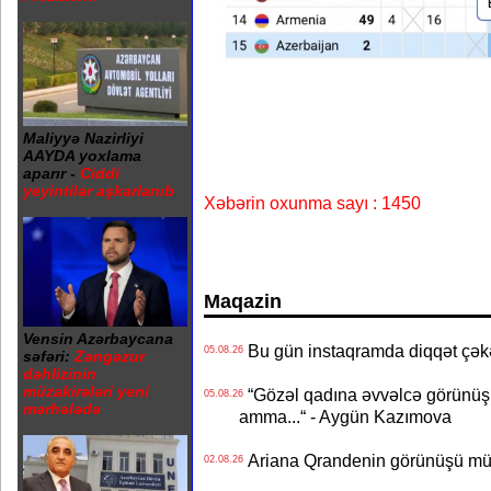
Maliyyə Nazirliyi
AAYDA yoxlama
aparır -
Ciddi
yeyintilər aşkarlanıb
Xəbərin oxunma sayı : 1450
Maqazin
Vensin Azərbaycana
Bu gün instaqramda diqqət çə
05.08.26
səfəri:
Zəngəzur
dəhlizinin
müzakirələri yeni
“Gözəl qadına əvvəlcə görünüşü
05.08.26
mərhələdə
amma...“ - Aygün Kazımova
Ariana Qrandenin görünüşü müz
02.08.26