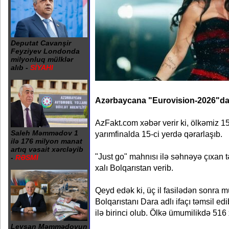
Deputat Cavanşir
Feyziyev Londonda
milyonluq mülklər
alıb -
SİYAHI
Azərbaycana "Eurovision-2026"da y
AzFakt.com xəbər verir ki, ölkəmiz 15 
Saleh Məmmədov 1
yarımfinalda 15-ci yerdə qərarlaşıb.
ilə 176 milyon manat
artıq vəsait xərcləyib
"Just go" mahnısı ilə səhnəyə çıxan 
-
RƏSMİ
xalı Bolqarıstan verib.
Qeyd edək ki, üç il fasilədən sonra
Bolqarıstanı Dara adlı ifaçı təmsil e
ilə birinci olub. Ölkə ümumilikdə 516 
Leysan Məmmədovun