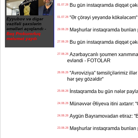
Bu gün instaqramda diqqət çə
01.07.26
“Ər çörəyi yeyəndə kökələcəm“ 
01.07.26
Eyyubov və digər
vəzifəli şəxslərin
əməlləri açıqlandı -
Məşhurlar instaqramda bunları
29.06.26
Baş Prokurorluq
məlumat yaydı
Bu gün instaqramda diqqət çə
27.06.26
Azərbaycanlı şoumen xanımına xə
27.06.26
evləndi - FOTOLAR
“Avroviziya“ təmsilçilərimiz illər 
26.06.26
hər şey gözəldir“
İnstaqramda bu gün nələr payl
25.06.26
Münəvvər Əliyeva itini axtarır: 
24.06.26
Aygün Bayramovadan etiraz: “B
24.06.26
Məşhurlar instaqramda bunları
23.06.26