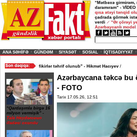
“Mətbəxə girmirəm,
daramıram“ - VİDEO
qısa ətəyi tənqid o
çadrada görmək istə
verdi
“Ər çörəyi 
Azərbaycanlı model
ious
ANA SƏHİFƏ
GÜNDƏM
SIYASƏT
SOSIAL
İQTISADIYYAT
? - VİDEO
/
“Mənə aid bəzi fikirlər təhrif olunub” - Hikmət Hacıyev
/
Azərbaycana təkcə bu 
- FOTO
Tarix 17.05.26, 12:51
“Qardaşımla birgə 16
milyon vermişik” -
Tale Heydərovun
ifadəsi oxundu