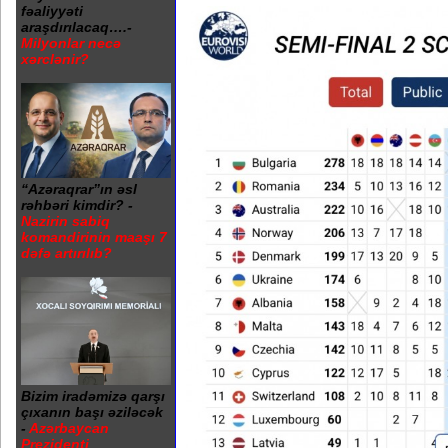
fəaliyyəti
araşdırılacaq….-
Milyonlar necə
xərclənir?
“Azəraqrar”ın əsl
rəhbəri kimdir? -
Nazirin sabiq
komandirinin maaşı 7
dəfə artırılıb?
Bizim iradəmizə qarşı
çıxanın başı əziləcək
-
Azərbaycan
Prezidenti