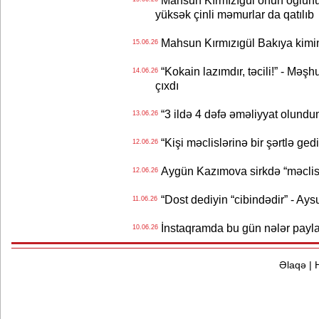
Mahsun Kırmızıgül onun oğlunun
yüksək çinli məmurlar da qatılıb
Mahsun Kırmızıgül Bakıya kimin
15.06.26
“Kokain lazımdır, təcili!” - Məşh
14.06.26
çıxdı
“3 ildə 4 dəfə əməliyyat olundu
13.06.26
“Kişi məclislərinə bir şərtlə ge
12.06.26
Aygün Kazımova sirkdə “məclis“
12.06.26
“Dost dediyin “cibindədir” - Ays
11.06.26
İnstaqramda bu gün nələr payl
10.06.26
Əlaqə
|