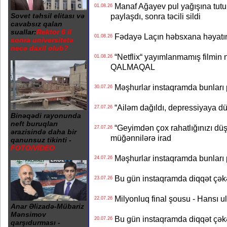
Manaf Ağayev pul yağışına tutul
01.08.26
Sovet təhsil elitası və
paylaşdı, sonra təcili sildi
cavabsız qalan
suallar:
Rektor 6 il
Fədayə Laçın həbsxana həyatı
01.08.26
sonra universitetə
necə daxil olub?
“Netflix“ yayımlanmamış filmin nü
01.08.26
QALMAQAL
Məşhurlar instaqramda bunları
30.07.26
“Ailəm dağıldı, depressiyaya dü
27.07.26
Binəqədi rayonunda
neft buruqları
“Geyimdən çox rahatlığınızı dü
27.07.26
ərazisində daha bir
müğənnilərə irad
qanunsuz tikinti -
FOTO/VİDEO
Məşhurlar instaqramda bunları
24.07.26
Bu gün instaqramda diqqət çə
23.07.26
Milyonluq final şousu - Hansı u
22.07.26
Anar Əlizadə-Mübariz
Mənsimov
Bu gün instaqramda diqqət çə
20.07.26
qarşıdurması -