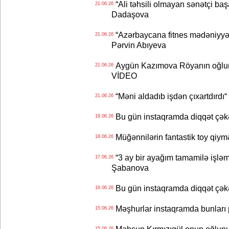
“Ali təhsili olmayan sənətçi başa 
21.06.26
Dadaşova
“Azərbaycana fitnes mədəniyyət
21.06.26
Pərvin Abıyeva
Aygün Kazımova Röyanın oğlun
21.06.26
VİDEO
“Məni aldadıb işdən çıxartdırdı“ 
21.06.26
Bu gün instaqramda diqqət çə
19.06.26
Müğənnilərin fantastik toy qiymə
18.06.26
“3 ay bir ayağım tamamilə işləm
17.06.26
Şabanova
Bu gün instaqramda diqqət çə
16.06.26
Məşhurlar instaqramda bunları
15.06.26
15.06.26