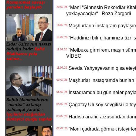
Kompromat savaşı
“Məni “Ginnesin Rekordlar Kitabı
yenidən başlayıb
20.07.26
yoxlayacaqlar“ - Roza Zərgərli
Məşhurların instaqram paylaşı
16.07.26
“Həddinizi bilin, hamınıza üzr 
14.07.26
Eldar Əzizovun narazı
olduğu kadr:
Xalid
“Mətbəxə girmirəm, maşın sürmü
11.07.26
Ələkbərov yola
VİDEO
salınır...
Sevda Yahyayevanın qısa ətəyi
11.07.26
Məşhurlar instaqramda bunları
09.07.26
İnstaqramda bu gün nələr payl
06.07.26
Sahib Məmmədovun
Çağatay Ulusoy sevgilisi ilə t
“mənbə” axtarışı
05.07.26
qalmaqal yaratdı -
İşçilərin otağından
Hadisə analıq arzusundan danış
03.07.26
dinləyici qurğu tapılıb
“Məni çadrada görmək istəyirlər
02.07.26