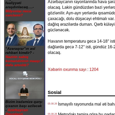
Azərbaycanın rayonlarında hava şər
fəaliyyəti
olacaq. Lakin gündüzdən bəzi yerlərdə
araşdırılacaq….-
Milyonlar necə
gözlənilir. Ayrı-ayrı yerlərdə qısamüd
xərclənir?
çaxacağı, dolu düşəcəyi ehtimalı var
dağlıq ərazilərdə duman. Qərb küləyi 
güclənəcək.
Havanın temperaturu gecə 14-18° isti,
dağlarda gecə 7-12° isti, gündüz 16-21
“Azəraqrar”ın əsl
olacaq.
rəhbəri kimdir? -
Nazirin sabiq
komandirinin maaşı 7
dəfə artırılıb?
Xəbərin oxunma sayı : 1204
Sosial
Bizim iradəmizə qarşı
İsmayıllı rayonunda mal əti ba
05.08.26
çıxanın başı əziləcək
-
Azərbaycan
Prezidenti
Metrodakı təmirə görə bu qədər 
05.08.26