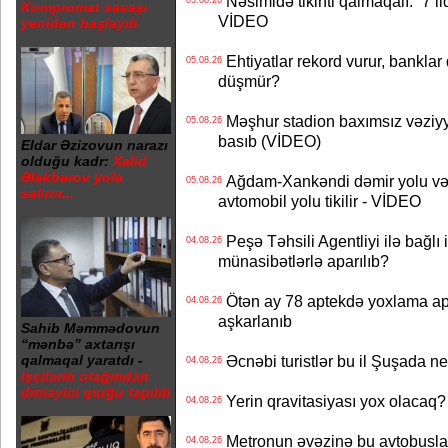
Nəsimidə tikinti qalmaqalı: “7 ildi
05.08.26
Kompromat savaşı
VİDEO
yenidən başlayıb
Ehtiyatlar rekord vurur, banklar q
05.08.26
düşmür?
Məşhur stadion baxımsız vəziyy
05.08.26
basıb (VİDEO)
Eldar Əzizovun narazı
olduğu kadr:
Xalid
Ələkbərov yola
Ağdam-Xankəndi dəmir yolu və
05.08.26
salınır...
avtomobil yolu tikilir - VİDEO
Peşə Təhsili Agentliyi ilə bağlı i
04.08.26
münasibətlərlə aparılıb?
Ötən ay 78 aptekdə yoxlama apa
04.08.26
aşkarlanıb
Sahib Məmmədovun
“mənbə” axtarışı
Əcnəbi turistlər bu il Şuşada ne
qalmaqal yaratdı -
04.08.26
İşçilərin otağından
dinləyici qurğu tapılıb
Yerin qravitasiyası yox olaca
04.08.26
Metronun əvəzinə bu avtobuslar
04.08.26