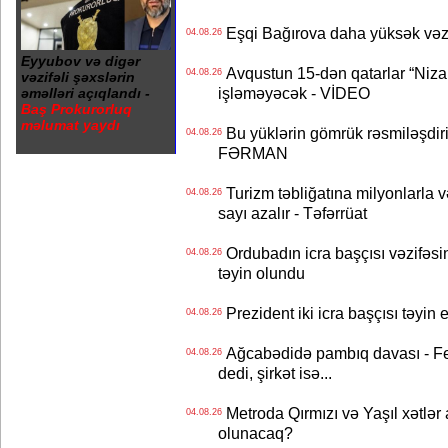
Eşqi Bağırova daha yüksək vəzifə
04.08.26
Eyyubov və digər
Avqustun 15-dən qatarlar “Niza
04.08.26
vəzifəli şəxslərin
işləməyəcək - VİDEO
əməlləri açıqlandı -
Baş Prokurorluq
məlumat yaydı
Bu yüklərin gömrük rəsmiləşdiri
04.08.26
FƏRMAN
Turizm təbliğatına milyonlarla və
04.08.26
sayı azalır - Təfərrüat
Ordubadın icra başçısı vəzifəsin
04.08.26
təyin olundu
Prezident iki icra başçısı təyi
04.08.26
Ağcabədidə pambıq davası - Fe
04.08.26
dedi, şirkət isə...
Metroda Qırmızı və Yaşıl xətlər a
04.08.26
olunacaq?