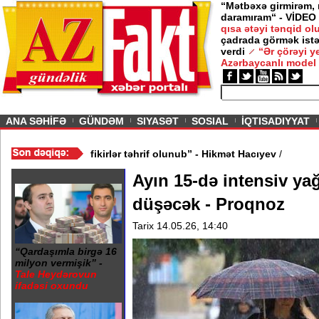
“Mətbəxə girmirəm,
daramıram“ - VİDEO
qısa ətəyi tənqid o
çadrada görmək istə
verdi
“Ər çörəyi 
Azərbaycanlı model
ious
ANA SƏHİFƏ
GÜNDƏM
SIYASƏT
SOSIAL
İQTISADIYYAT
 - VİDEO
/
“Mənə aid bəzi fikirlər təhrif olunub” - Hikmət Hacıyev
/
Ayın 15-də intensiv ya
düşəcək - Proqnoz
Tarix 14.05.26, 14:40
“Qardaşımla birgə 16
milyon vermişik” -
Tale Heydərovun
ifadəsi oxundu