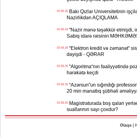
Bakı Qızlar Universitetinin işçil
03.08.26
Nazirlikdən AÇIQLAMA
“Nazir mənə təşəkkür etmişdi, ind
03.08.26
Sabiq idarə rəisinin MƏHKƏMƏ
“Elektron kredit və zəmanət“ s
03.08.26
dəyişdi - QƏRAR
“Algoritma“nın fəaliyyətində po
03.08.26
hərəkətə keçdi
“Azərsun”un sığındığı professor
03.08.26
20 min manatlıq şübhəli əməliyy
Magistraturada boş qalan yerlər
03.08.26
suallarının sayı çoxdur?
Əlaqə
|