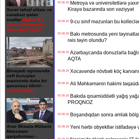
Metroya və universitetlərə yaxın
05.08.26
Kirayə bazarında son vəziyyət
Sovet təhsil elitası və
cavabsız qalan
suallar:
Rektor 6 il
9-cu sinif məzunları bu kolleclə
05.08.26
sonra universitetə
necə daxil olub?
Bakı metrosunda yeni təyinatlar
05.08.26
rəis təyin olundu?
Azərbaycanda donuzlarla bağlı m
05.08.26
AQTA
Xocavəndə növbəti köç karvanı
Binəqədi rayonunda
05.08.26
neft buruqları
ərazisində daha bir
Ali Məhkəmənin hakimi təqaüdə
05.08.26
qanunsuz tikinti -
FOTO/VİDEO
Bakıda qısamüddətli yağış yağa
05.08.26
PROQNOZ
Boşandıqdan sonra əmlak bölgü
05.08.26
Anar Əlizadə-Mübariz
Yeni hərbi obyektlər istifadəyə
05.08.26
Mənsimov
qarşıdurması -