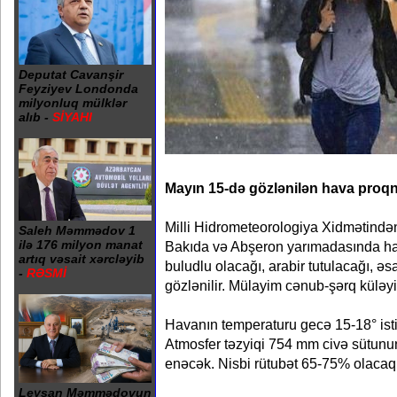
Deputat Cavanşir
Feyziyev Londonda
milyonluq mülklər
alıb -
SİYAHI
Mayın 15-də gözlənilən hava proqno
Milli Hidrometeorologiya Xidmətindən
Saleh Məmmədov 1
ilə 176 milyon manat
Bakıda və Abşeron yarımadasında hav
artıq vəsait xərcləyib
buludlu olacağı, arabir tutulacağı, 
-
RƏSMİ
gözlənilir. Mülayim cənub-şərq küləy
Havanın temperaturu gecə 15-18° isti
Atmosfer təzyiqi 754 mm civə sütun
enəcək. Nisbi rütubət 65-75% olacaq
Leysan Məmmədovun