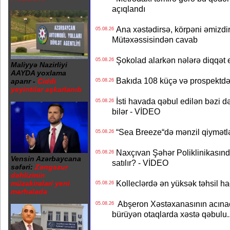
açıqlandı
Ana xəstədirsə, körpəni əmizdir
05.08.26
Mütəxəssisindən cavab
Şokolad alarkən nələrə diqqət 
05.08.26
Maliyyə Nazirliyi
AAYDA yoxlama
Bakıda 108 küçə və prospektdə 
aparır -
Ciddi
05.08.26
yeyintilər aşkarlanıb
İsti havada qəbul edilən bəzi d
05.08.26
bilər - VİDEO
“Sea Breeze“də mənzil qiymətlər
05.08.26
Naxçıvan Şəhər Poliklinikasında
05.08.26
Vensin Azərbaycana
satılır? - VİDEO
səfəri:
Zəngəzur
dəhlizinin
Kolleclərdə ən yüksək təhsil haq
müzakirələri yeni
05.08.26
mərhələdə
Abşeron Xəstəxanasının acınaca
05.08.26
bürüyən otaqlarda xəstə qəbulu..