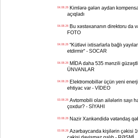
Kimlərə gələn aydan kompensas
04.08.26
açıqladı
Bu xəstəxananın direktoru da və
04.08.26
FOTO
“Kütləvi ixtisarlarla bağlı yayıla
04.08.26
etdirmir“ - SOCAR
MİDA daha 535 mənzili güzəştli şə
04.08.26
ÜNVANLAR
Elektromobillər üçün yeni ener
04.08.26
ehtiyac var - VİDEO
Avtomobili olan ailələrin sayı 
03.08.26
çoxdur? - SİYAHI
Nazir Xankəndidə vətəndaş qəbu
03.08.26
Azərbaycanda kişilərin çəkisi 1
03.08.26
çəkisi dəyişməz qalıb - RƏSMİ