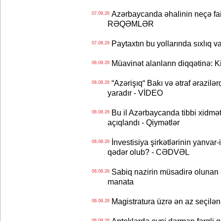
Azərbaycanda əhalinin neçə faizi 
07.08.26
RƏQƏMLƏR
Paytaxtın bu yollarında sıxlıq v
07.08.26
Müavinət alanların diqqətinə: Ki
06.08.26
“Azərişıq“ Bakı və ətraf ərazilə
06.08.26
yaradır - VİDEO
Bu il Azərbaycanda tibbi xidmət
06.08.26
açıqlandı - Qiymətlər
İnvestisiya şirkətlərinin yanvar-
06.08.26
qədər olub? - CƏDVƏL
Sabiq nazirin müsadirə olunan ə
06.08.26
manata
Magistratura üzrə ən az seçilən 
06.08.26
06.08.26