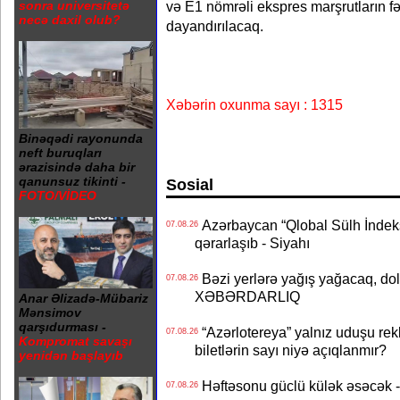
sonra universitetə
və E1 nömrəli ekspres marşrutların f
necə daxil olub?
dayandırılacaq.
Xəbərin oxunma sayı : 1315
Binəqədi rayonunda
neft buruqları
ərazisində daha bir
qanunsuz tikinti -
Sosial
FOTO/VİDEO
Azərbaycan “Qlobal Sülh İndek
07.08.26
qərarlaşıb - Siyahı
Bəzi yerlərə yağış yağacaq, do
07.08.26
XƏBƏRDARLIQ
Anar Əlizadə-Mübariz
Mənsimov
qarşıdurması -
“Azərlotereya” yalnız uduşu rek
07.08.26
Kompromat savaşı
biletlərin sayı niyə açıqlanmır?
yenidən başlayıb
Həftəsonu güclü külək əsəcə
07.08.26