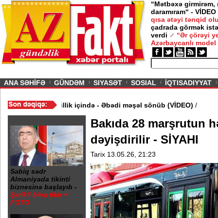
“Mətbəxə girmirəm,
daramıram“ - VİDEO
qısa ətəyi tənqid o
çadrada görmək istə
verdi
“Ər çörəyi 
Azərbaycanlı model
ious
ANA SƏHİFƏ
GÜNDƏM
SIYASƏT
SOSIAL
İQTISADIYYAT
də 20 Yanvar abidəsi zibillik içində - Əbədi məşəl sönüb (VİDEO)
/
Bakıda 28 marşrutun h
dəyişdirilir - SİYAHI
Tarix 13.05.26, 21:23
Sabiq sədr
Almaniyada tikinti
biznesinə başlayıb -
Şərikli bina tikir +
FOTO