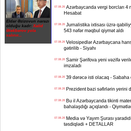
Azərbaycanda vergi borcları 4 m
07.08.26
Hesabat
Eldar Əzizovun narazı
Jurnalistika ixtisası üzrə qabiliy
07.08.26
olduğu kadr:
Xalid
543 nəfər məqbul qiymət aldı
Ələkbərov yola
salınır...
Velosipedlər Azərbaycana hans
07.08.26
gətirilib - Siyahı
Samir Şərifova yeni vəzifə veri
07.08.26
imzaladı
39 dərəcə isti olacaq - Sabaha
07.08.26
Prezident bəzi səfirlərin yeri
07.08.26
Bu il Azərbaycanda tikinti mater
07.08.26
bahalaşdığı açıqlandı - Qiymətlə
Media və Yayım Şurası yaradıdı 
07.08.26
təsdiqlədi + DETALLAR