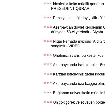
İdxalçılar üçün müəllif qonorarı
07.08.26
PRESEDENT QƏRAR
Pensiya ilə bağlı dəyişiklik - Yı
07.08.26
Azərbaycan dövlət xərclərinin
07.08.26
dünyada 58-ci yerdədir - Siyahı
Nigar Fərhada məxsus “Aid Grou
07.08.26
səngimir - VİDEO
Əhalimizin yarısı bu xəstəlikdən
07.08.26
Azərbaycanda işçi axtarılır - Ə
07.08.26
Kartdan istədiyiniz qədər köçür
07.08.26
Azərbaycanda icra başçısı olma
07.08.26
Bağlanan universitetin müəllimlər
07.08.26
Ən çox çörək və ət yeyən bölgə
07.08.26