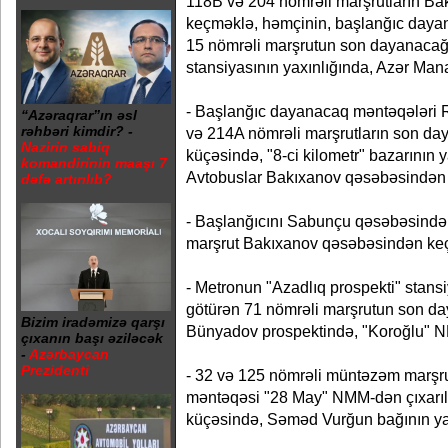
118B və 204 nömrəli marşrutların B
keçməklə, həmçinin, başlanğıc daya
15 nömrəli marşrutun son dayanacağ
stansiyasının yaxınlığında, Azər Man
- Başlanğıc dayanacaq məntəqələri
“Azəraqrar”ın əsl
rəhbəri kimdir? -
və 214A nömrəli marşrutların son da
Nazirin sabiq
küçəsində, "8-ci kilometr" bazarının y
komandirinin maaşı 7
Avtobuslar Bakıxanov qəsəbəsindən
dəfə artırılıb?
- Başlanğıcını Sabunçu qəsəbəsində
marşrut Bakıxanov qəsəbəsindən ke
- Metronun "Azadlıq prospekti" stans
götürən 71 nömrəli marşrutun son d
Bizim iradəmizə qarşı
Bünyadov prospektində, "Koroğlu" N
çıxanın başı əziləcək
-
Azərbaycan
Prezidenti
- 32 və 125 nömrəli müntəzəm marşr
məntəqəsi "28 May" NMM-dən çıxarıl
küçəsində, Səməd Vurğun bağının yanı