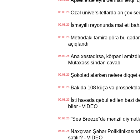
Apteklərdə eyni dərman fərqli q
Özəl universitetlərdə ən çox seç
06.08.26
İsmayıllı rayonunda mal əti ba
05.08.26
Metrodakı təmirə görə bu qədər 
05.08.26
açıqlandı
Ana xəstədirsə, körpəni əmizdir
05.08.26
Mütəxəssisindən cavab
Şokolad alarkən nələrə diqqət 
05.08.26
Bakıda 108 küçə və prospektdə 
05.08.26
İsti havada qəbul edilən bəzi d
05.08.26
bilər - VİDEO
“Sea Breeze“də mənzil qiymətlər
05.08.26
Naxçıvan Şəhər Poliklinikasında
05.08.26
satılır? - VİDEO