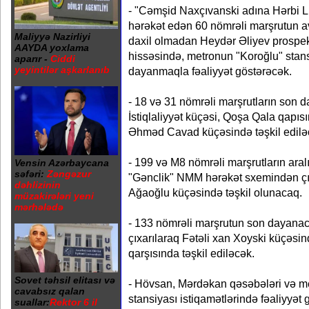
- "Cəmşid Naxçıvanski adına Hərbi L
hərəkət edən 60 nömrəli marşrutun 
Maliyyə Nazirliyi
daxil olmadan Heydər Əliyev prospek
AAYDA yoxlama
hissəsində, metronun "Koroğlu" stans
aparır -
Ciddi
yeyintilər aşkarlanıb
dayanmaqla fəaliyyət göstərəcək.
- 18 və 31 nömrəli marşrutların son
İstiqlaliyyət küçəsi, Qoşa Qala qapıs
Əhməd Cavad küçəsində təşkil edilə
- 199 və M8 nömrəli marşrutların ara
Vensin Azərbaycana
səfəri:
Zəngəzur
"Gənclik" NMM hərəkət sxemindən ç
dəhlizinin
Ağaoğlu küçəsində təşkil olunacaq.
müzakirələri yeni
mərhələdə
- 133 nömrəli marşrutun son dayana
çıxarılaraq Fətəli xan Xoyski küçəsin
qarşısında təşkil ediləcək.
Sovet təhsil elitası və
- Hövsan, Mərdəkan qəsəbələri və me
cavabsız qalan
stansiyası istiqamətlərində fəaliyyə
suallar:
Rektor 6 il