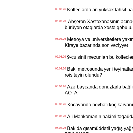
Kolleclərdə ən yüksək təhsil haq
05.08.26
Abşeron Xəstəxanasının acınaca
05.08.26
bürüyən otaqlarda xəstə qəbulu..
Metroya və universitetlərə yaxın
05.08.26
Kirayə bazarında son vəziyyət
9-cu sinif məzunları bu kolleclə
05.08.26
Bakı metrosunda yeni təyinatlar
05.08.26
rəis təyin olundu?
Azərbaycanda donuzlarla bağlı m
05.08.26
AQTA
Xocavəndə növbəti köç karvanı
05.08.26
Ali Məhkəmənin hakimi təqaüdə
05.08.26
Bakıda qısamüddətli yağış yağa
05.08.26