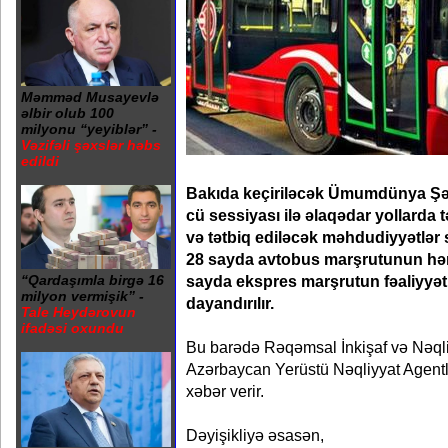
Məmməd Musayevlə
əlbir olub 100
milyonu “yeyiblər” -
Vəzifəli şəxslər həbs
edildi
Bakıda keçiriləcək Ümumdünya Ş
cü sessiyası ilə əlaqədar yollarda
və tətbiq ediləcək məhdudiyyətlə
28 sayda avtobus marşrutunun hərək
sayda ekspres marşrutun fəaliyyət
“Qardaşımla birgə 16
milyon vermişik” -
dayandırılır.
Tale Heydərovun
ifadəsi oxundu
Bu barədə Rəqəmsal İnkişaf və Nəqli
Azərbaycan Yerüstü Nəqliyyat Agentl
xəbər verir.
Dəyişikliyə əsasən,