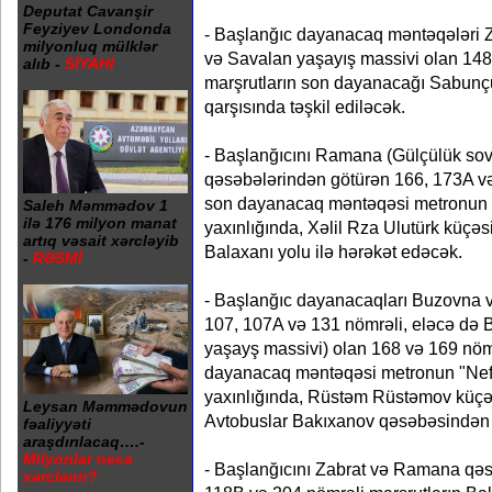
Deputat Cavanşir
Feyziyev Londonda
- Başlanğıc dayanacaq məntəqələri 
milyonluq mülklər
və Savalan yaşayış massivi olan 148
alıb -
SİYAHI
marşrutların son dayanacağı Sabunçu
qarşısında təşkil ediləcək.
- Başlanğıcını Ramana (Gülçülük sov
qəsəbələrindən götürən 166, 173A və
son dayanacaq məntəqəsi metronun "
Saleh Məmmədov 1
ilə 176 milyon manat
yaxınlığında, Xəlil Rza Ulutürk küçəs
artıq vəsait xərcləyib
Balaxanı yolu ilə hərəkət edəcək.
-
RƏSMİ
- Başlanğıc dayanacaqları Buzovna 
107, 107A və 131 nömrəli, eləcə də B
yaşayş massivi) olan 168 və 169 nömr
dayanacaq məntəqəsi metronun "Neftç
yaxınlığında, Rüstəm Rüstəmov küçəs
Leysan Məmmədovun
Avtobuslar Bakıxanov qəsəbəsindən
fəaliyyəti
araşdırılacaq….-
Milyonlar necə
- Başlanğıcını Zabrat və Ramana qə
xərclənir?