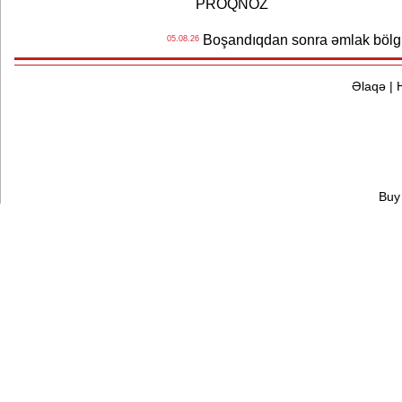
PROQNOZ
Boşandıqdan sonra əmlak bölgü
05.08.26
Əlaqə
|
Buy 