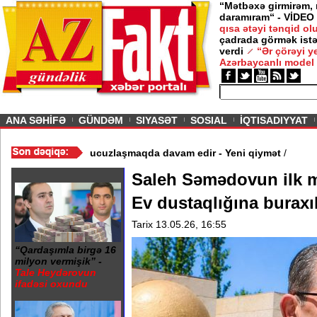
“Mətbəxə girmirəm,
daramıram“ - VİDEO
qısa ətəyi tənqid o
çadrada görmək istə
verdi
“Ər çörəyi 
Azərbaycanlı model
ious
ANA SƏHİFƏ
GÜNDƏM
SIYASƏT
SOSIAL
İQTISADIYYAT
 - Video
/
Azərbaycan nefti ucuzlaşmaqda davam edir - Yeni qiymət
Saleh Səmədovun ilk 
Ev dustaqlığına buraxı
Tarix 13.05.26, 16:55
“Qardaşımla birgə 16
milyon vermişik” -
Tale Heydərovun
ifadəsi oxundu