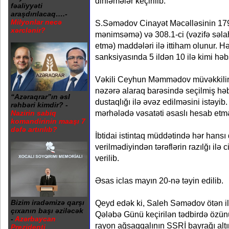
dinləmələr keçirilib.
fəaliyyəti
araşdırılacaq….-
Milyonlar necə
S.Səmədov Cinayət Məcəlləsinin 179.
xərclənir?
mənimsəmə) və 308.1-ci (vəzifə səlah
etmə) maddələri ilə ittiham olunur.
sanksiyasında 5 ildən 10 ilə kimi həb
Vəkili Ceyhun Məmmədov müvəkkilini
nəzərə alaraq barəsində seçilmiş həb
“Azəraqrar”ın əsl
dustaqlığı ilə əvəz edilməsini istəyi
rəhbəri kimdir? -
mərhələdə vəsatəti əsaslı hesab etm
Nazirin sabiq
komandirinin maaşı 7
dəfə artırılıb?
İbtidai istintaq müddətində hər hans
verilmədiyindən tərəflərin razılğı ilə
verilib.
Əsas iclas mayın 20-nə təyin edilib.
Bizim iradəmizə qarşı
Qeyd edək ki, Saleh Səmədov ötən i
çıxanın başı əziləcək
Qələbə Günü keçirilən tədbirdə özünü
-
Azərbaycan
rayon ağsaqqalının SSRİ bayrağı alt
Prezidenti