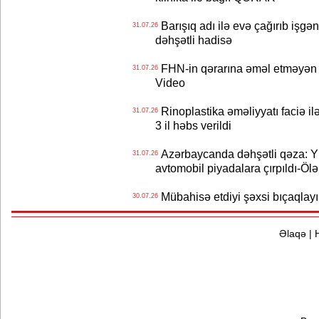
Barışıq adı ilə evə çağırıb işgən
31.07.26
dəhşətli hadisə
FHN-in qərarına əməl etməyən o
31.07.26
Video
Rinoplastika əməliyyatı faciə il
31.07.26
3 il həbs verildi
Azərbaycanda dəhşətli qəza: Y
31.07.26
avtomobil piyadalara çırpıldı-Ölə
Mübahisə etdiyi şəxsi bıçaqlayı
30.07.26
Əlaqə
|