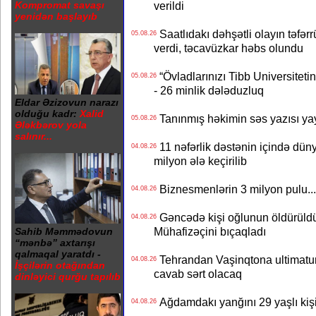
verildi
Kompromat savaşı
yenidən başlayıb
Saatlıdakı dəhşətli olayın təfərr
05.08.26
verdi, təcavüzkar həbs olundu
“Övladlarınızı Tibb Universiteti
05.08.26
- 26 minlik dələduzluq
Eldar Əzizovun narazı
olduğu kadr:
Xalid
Tanınmış həkimin səs yazısı yay
05.08.26
Ələkbərov yola
salınır...
11 nəfərlik dəstənin içində dün
04.08.26
milyon ələ keçirilib
Biznesmenlərin 3 milyon pulu..
04.08.26
Gəncədə kişi oğlunun öldürüldüy
04.08.26
Mühafizəçini bıçaqladı
Sahib Məmmədovun
“mənbə” axtarışı
qalmaqal yaratdı -
Tehrandan Vaşinqtona ultimatu
04.08.26
İşçilərin otağından
cavab sərt olacaq
dinləyici qurğu tapılıb
Ağdamdakı yanğını 29 yaşlı kişi
04.08.26