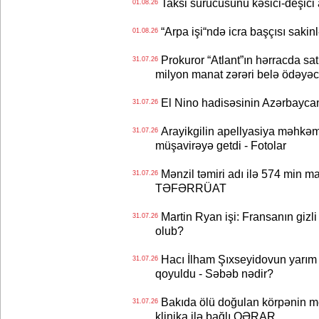
Taksi sürücüsünü kəsici-deşici a
01.08.26
“Arpa işi“ndə icra başçısı sa
01.08.26
Prokuror “Atlant”ın hərracda satı
31.07.26
milyon manat zərəri belə ödəyəc
El Nino hadisəsinin Azərbaycana
31.07.26
Arayikgilin apellyasiya məhkəm
31.07.26
müşavirəyə getdi - Fotolar
Mənzil təmiri adı ilə 574 min ma
31.07.26
TƏFƏRRÜAT
Martin Ryan işi: Fransanın gizli
31.07.26
olub?
Hacı İlham Şıxseyidovun yarım
31.07.26
qoyuldu - Səbəb nədir?
Bakıda ölü doğulan körpənin me
31.07.26
klinika ilə bağlı QƏRAR