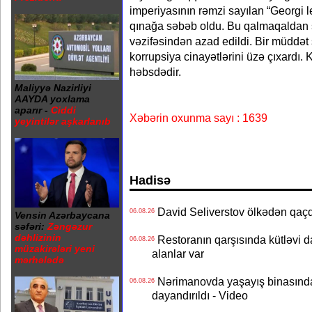
imperiyasının rəmzi sayılan “Georgi len
qınağa səbəb oldu. Bu qalmaqaldan
vəzifəsindən azad edildi. Bir müddə
korrupsiya cinayətlərini üzə çıxardı. K
həbsdədir.
Maliyyə Nazirliyi
AAYDA yoxlama
aparır -
Ciddi
Xəbərin oxunma sayı : 1639
yeyintilər aşkarlanıb
Hadisə
David Seliverstov ölkədən qaç
06.08.26
Vensin Azərbaycana
səfəri:
Zəngəzur
dəhlizinin
Restoranın qarşısında kütləvi d
06.08.26
müzakirələri yeni
alanlar var
mərhələdə
Nərimanovda yaşayış binasındakı 
06.08.26
dayandırıldı - Video