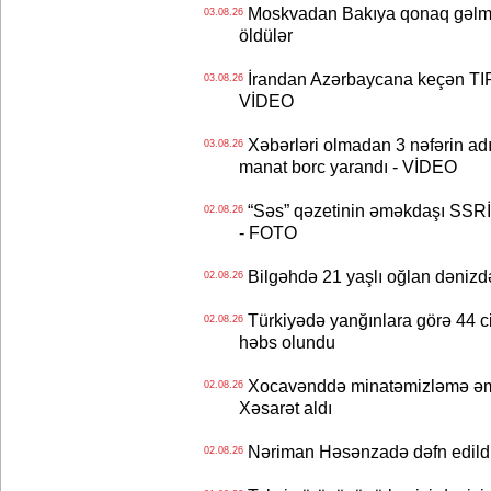
Moskvadan Bakıya qonaq gəlmişd
03.08.26
öldülər
İrandan Azərbaycana keçən TIR-
03.08.26
VİDEO
Xəbərləri olmadan 3 nəfərin adın
03.08.26
manat borc yarandı - VİDEO
“Səs” qəzetinin əməkdaşı SSRİ 
02.08.26
- FOTO
Bilgəhdə 21 yaşlı oğlan dənizdə b
02.08.26
Türkiyədə yanğınlara görə 44 cina
02.08.26
həbs olundu
Xocavənddə minatəmizləmə əm
02.08.26
Xəsarət aldı
Nəriman Həsənzadə dəfn edildi 
02.08.26