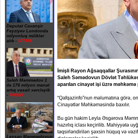
Deputat Cavanşir
Feyziyev Londonda
milyonluq mülklər
alıb -
SİYAHI
İmişli Rayon Ağsaqqallar Şurasının
Saleh Səmədovun Dövlət Təhlükəsi
Saleh Məmmədov 1
aparılan cinayət işi üzrə məhkəmə 
ilə 176 milyon manat
artıq vəsait xərcləyib
-
RƏSMİ
“Qafqazinfo”nun məlumatına görə, on
Cinayətlər Məhkəməsində baxılır.
Bu gün hakim Leyla Əsgərova Məmməd
hazırlıq iclası keçirilib. Mahiyyətə u
təqsirləndirilən şəxsin hüquq və vəzifə
Leysan Məmmədovun