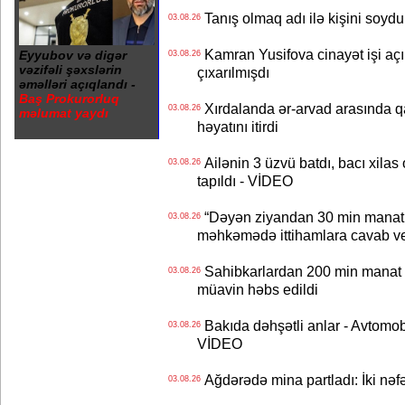
Tanış olmaq adı ilə kişini soydu
03.08.26
Kamran Yusifova cinayət işi açıld
Eyyubov və digər
03.08.26
vəzifəli şəxslərin
çıxarılmışdı
əməlləri açıqlandı -
Baş Prokurorluq
Xırdalanda ər-arvad arasında qa
03.08.26
məlumat yaydı
həyatını itirdi
Ailənin 3 üzvü batdı, bacı xilas
03.08.26
tapıldı - VİDEO
“Dəyən ziyandan 30 min manat
03.08.26
məhkəmədə ittihamlara cavab ve
Sahibkarlardan 200 min manat rü
03.08.26
müavin həbs edildi
Bakıda dəhşətli anlar - Avtomobil
03.08.26
VİDEO
Ağdərədə mina partladı: İki nəfə
03.08.26