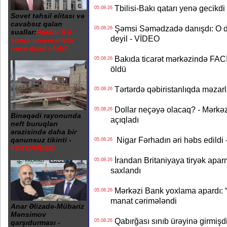
Tbilisi-Bakı qatarı yenə gecikdi 
05.08.26
Sovet təhsil elitası və
cavabsız qalan
Şəmsi Səmədzadə danışdı: O d
05.08.26
suallar:
Rektor 6 il
deyil - VİDEO
sonra universitetə
necə daxil olub?
Bakıda ticarət mərkəzində FACİƏ
05.08.26
öldü
Tərtərdə qəbiristanlıqda məzarla
05.08.26
Dollar neçəyə olacaq? - Mərkə
05.08.26
Binəqədi rayonunda
açıqladı
neft buruqları
ərazisində daha bir
Nigar Fərhadın əri həbs edildi 
qanunsuz tikinti -
05.08.26
FOTO/VİDEO
İrandan Britaniyaya tiryək apar
05.08.26
saxlandı
Mərkəzi Bank yoxlama apardı: “
05.08.26
manat cərimələndi
Anar Əlizadə-Mübariz
Mənsimov
Qabırğası sınıb ürəyinə girmişdi
05.08.26
qarşıdurması -