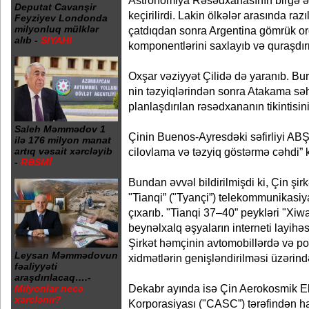
Astronomiya Rəsədxanasının birgə ə
Deputat Cavanşir
keçirilirdi. Lakin ölkələr arasında r
Feyziyev Londonda
milyonluq mülklər
çatdıqdan sonra Argentina gömrük o
alıb -
SİYAHI
komponentlərini saxlayıb və quraşdır
Oxşar vəziyyət Çilidə də yaranıb. Bu
nin təzyiqlərindən sonra Atakama sə
planlaşdırılan rəsədxananın tikintisin
Saleh Məmmədov 1
Çinin Buenos-Ayresdəki səfirliyi ABŞ
ilə 176 milyon manat
artıq vəsait xərcləyib
cilovlama və təzyiq göstərmə cəhdi” k
-
RƏSMİ
Bundan əvvəl bildirilmişdi ki, Çin şir
"Tianqi” ("Tyançi”) telekommunikasiya
çıxarıb. "Tianqi 37–40” peykləri "Xiw
beynəlxalq əşyaların interneti layihə
Şirkət həmçinin avtomobillərdə və po
Leysan Məmmədovun
xidmətlərin genişləndirilməsi üzərində
fəaliyyəti
araşdırılacaq….-
Dekabr ayında isə Çin Aerokosmik E
Milyonlar necə
xərclənir?
Korporasiyası ("CASC”) tərəfindən h