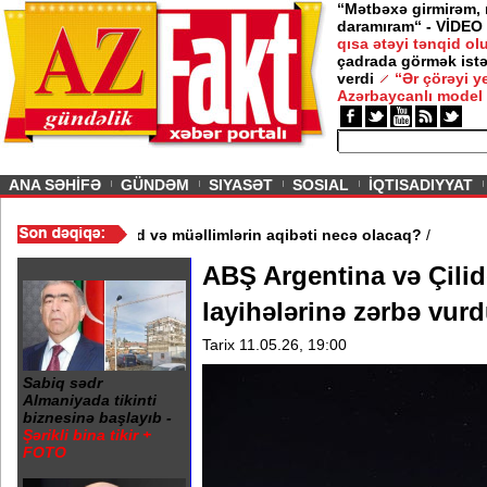
“Mətbəxə girmirəm,
daramıram“ - VİDEO
qısa ətəyi tənqid o
çadrada görmək istə
verdi
“Ər çörəyi 
Azərbaycanlı model
ious
ANA SƏHİFƏ
GÜNDƏM
SIYASƏT
SOSIAL
İQTISADIYYAT
məktəb bağlandı - Şagird və müəllimlərin aqibəti necə olacaq?
/
ABŞ Argentina və Çili
layihələrinə zərbə vur
Tarix 11.05.26, 19:00
Sabiq sədr
Almaniyada tikinti
biznesinə başlayıb -
Şərikli bina tikir +
FOTO