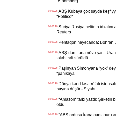
“Bloomberg“
ABŞ Kubaya çox sayda kəşfiyyatç
04.08.26
“Politico“
Suriya Rusiya neftinin idxalını 
04.08.26
Reuters
Pentaqon həyəcanda: Böhran ü
04.08.26
ABŞ-dan İrana nüvə şərti: Uran eh
04.08.26
tələb irəli sürüldü
Paşinyan Simonyana “yox” deyib
04.08.26
“panikaya
Dünya kənd təsərrüfatı istehsalı
04.08.26
payına düşür - Siyahı
“Amazon“ tarix yazdı: Şirkətin ba
04.08.26
ötdü
“ABŞ ordusu İrana qarşı quru əmə
04.08.26