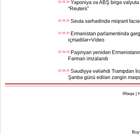
Yaponiya və ABŞ birgə valyuta 
02.08.26
“Reuters”
Seuta sərhədində miqrant faciəsi
02.08.26
Ermənistan parlamentində gərgi
02.08.26
içmədilər+Video
Paşinyan yenidən Ermənistanın B
02.08.26
Fərman imzalanıb
Səudiyyə vəliəhdi Trampdan İran
02.08.26
Şənbə günü edilən zəngin məqs
Əlaqə
|
Buy 