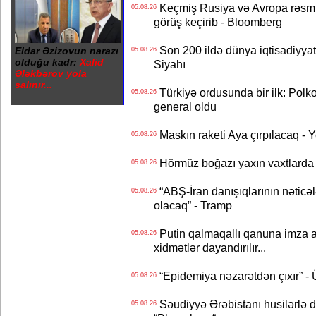
Keçmiş Rusiya və Avropa rəsmilə
05.08.26
görüş keçirib - Bloomberg
Son 200 ildə dünya iqtisadiyyatın
Eldar Əzizovun narazı
05.08.26
olduğu kadr:
Xalid
Siyahı
Ələkbərov yola
salınır...
Türkiyə ordusunda bir ilk: Polk
05.08.26
general oldu
Maskın raketi Aya çırpılacaq - 
05.08.26
Hörmüz boğazı yaxın vaxtlarda 
05.08.26
“ABŞ-İran danışıqlarının nəticə
05.08.26
olacaq” - Tramp
Putin qalmaqallı qanuna imza at
05.08.26
xidmətlər dayandırılır...
“Epidemiya nəzarətdən çıxır” -
05.08.26
Səudiyyə Ərəbistanı husilərlə da
05.08.26