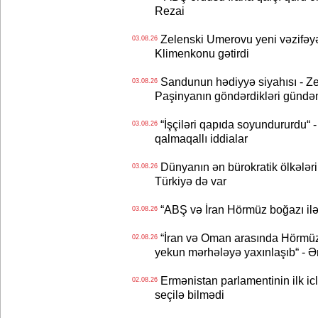
Rezai
Zelenski Umerovu yeni vəzifəyə t
03.08.26
Klimenkonu gətirdi
Sandunun hədiyyə siyahısı - Ze
03.08.26
Paşinyanın göndərdikləri gündə
“İşçiləri qapıda soyundururdu“ - 
03.08.26
qalmaqallı iddialar
Dünyanın ən bürokratik ölkələri
03.08.26
Türkiyə də var
“ABŞ və İran Hörmüz boğazı ilə b
03.08.26
“İran və Oman arasında Hörmüz b
02.08.26
yekun mərhələyə yaxınlaşıb“ - Ə
Ermənistan parlamentinin ilk icl
02.08.26
seçilə bilmədi