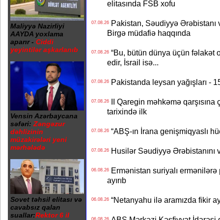
elitasında FSB xofu
Pakistan, Səudiyyə Ərəbistanı v
07.08.26
Maliyyə Nazirliyi
Birgə müdafiə haqqında
AAYDA yoxlama
aparır -
Ciddi
yeyintilər aşkarlanıb
“Bu, bütün dünya üçün fəlakət o
07.08.26
edir, İsrail isə...
Pakistanda leysan yağışları - 1
07.08.26
II Qaregin məhkəmə qarşısına çı
07.08.26
tarixində ilk
Vensin Azərbaycana
səfəri:
Zəngəzur
“ABŞ-ın İrana genişmiqyaslı hüc
dəhlizinin
07.08.26
müzakirələri yeni
mərhələdə
Husilər Səudiyyə Ərəbistanını vu
07.08.26
Ermənistan suriyalı ermənilərə p
06.08.26
ayırıb
Sovet təhsil elitası və
“Netanyahu ilə aramızda fikir ayr
06.08.26
cavabsız qalan
suallar:
Rektor 6 il
ABŞ Mərkəzi Kəşfiyyat İdarəsi g
06.08.26