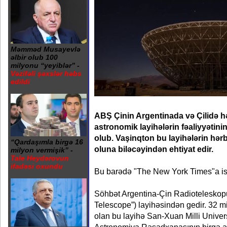
Məmməd Musayevlə
əlbir olub 100
milyonu “yeyiblər” -
Vəzifəli şəxslər həbs
edildi
ABŞ Çinin Argentinada və Çilidə həy
astronomik layihələrin fəaliyyətini
olub. Vaşinqton bu layihələrin hərb
“Qardaşımla birgə 16
oluna biləcəyindən ehtiyat edir.
milyon vermişik” -
Tale Heydərovun
ifadəsi oxundu
Bu barədə "The New York Times"a ist
Söhbət Argentina-Çin Radioteleskop
Telescope”) layihəsindən gedir. 32 m
olan bu layihə San-Xuan Milli Universi