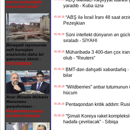
sonra universitetə
yaradıb - Kuba üzrə
necə daxil olub?
“ABŞ ilə İsrail İranı 48 saat ərzi
05.08.26
Pezeşkian
Süni intellekt dünyanın ən güclü
05.08.26
sıraladı - SİYAHI
Binəqədi rayonunda
neft buruqları
Müharibədə 3 400-dən çox iranl
05.08.26
ərazisində daha bir
olub - “Reuters“
qanunsuz tikinti -
FOTO/VİDEO
BMT-dən dəhşətli xəbərdarlıq - 
05.08.26
bilər
“Wildberries” anbar tutumunun üçd
05.08.26
hücum
Anar Əlizadə-Mübariz
Mənsimov
Pentaqondan kritik addım: Rusiy
05.08.26
qarşıdurması -
Kompromat savaşı
“Şimali Koreya raket kompleksl
yenidən başlayıb
05.08.26
hədəfə çevriləcək” - Sibiqa