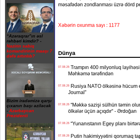
məsafədən zondlanması üzrə dörd pey
Xəbərin oxunma sayı : 1177
“Azəraqrar”ın əsl
rəhbəri kimdir? -
Nazirin sabiq
komandirinin maaşı 7
Dünya
dəfə artırılıb?
Trampın 400 milyonluq layihəsinin
07.08.26
Məhkəmə tərəfindən
Rusiya NATO ölkəsinə hücum edə
07.08.26
Journal”
Bizim iradəmizə qarşı
“Məkkə sazişi sülhün təmin olu
07.08.26
çıxanın başı əziləcək
ölkələr üçün açıqdır“ - Ərdoğan
-
Azərbaycan
Prezidenti
“Yunanıstanın Egey planı birtərə
07.08.26
Putin hakimiyyətini qorumaq tapş
07.08.26