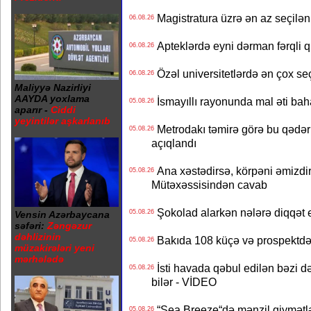
Magistratura üzrə ən az seçilən 
06.08.26
Apteklərdə eyni dərman fərqli q
06.08.26
Özəl universitetlərdə ən çox seç
06.08.26
Maliyyə Nazirliyi
AAYDA yoxlama
İsmayıllı rayonunda mal əti ba
05.08.26
aparır -
Ciddi
yeyintilər aşkarlanıb
Metrodakı təmirə görə bu qədər 
05.08.26
açıqlandı
Ana xəstədirsə, körpəni əmizdir
05.08.26
Mütəxəssisindən cavab
Şokolad alarkən nələrə diqqət 
05.08.26
Vensin Azərbaycana
səfəri:
Zəngəzur
dəhlizinin
Bakıda 108 küçə və prospektdə 
05.08.26
müzakirələri yeni
mərhələdə
İsti havada qəbul edilən bəzi d
05.08.26
bilər - VİDEO
“Sea Breeze“də mənzil qiymətlər
05.08.26