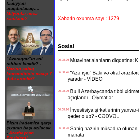
fəaliyyəti
araşdırılacaq….-
Milyonlar necə
Xəbərin oxunma sayı : 1279
xərclənir?
Sosial
“Azəraqrar”ın əsl
Müavinət alanların diqqətinə: Ki
06.08.26
rəhbəri kimdir? -
Nazirin sabiq
“Azərişıq“ Bakı və ətraf ərazilə
06.08.26
komandirinin maaşı 7
dəfə artırılıb?
yaradır - VİDEO
Bu il Azərbaycanda tibbi xidmət
06.08.26
açıqlandı - Qiymətlər
İnvestisiya şirkətlərinin yanvar-
06.08.26
qədər olub? - CƏDVƏL
Bizim iradəmizə qarşı
çıxanın başı əziləcək
Sabiq nazirin müsadirə olunan ə
06.08.26
-
Azərbaycan
manata
Prezidenti