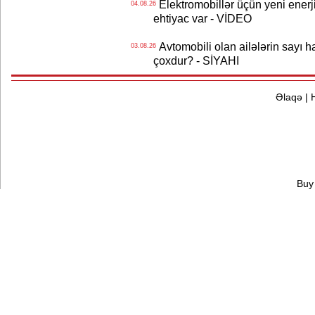
Elektromobillər üçün yeni ener
04.08.26
ehtiyac var - VİDEO
Avtomobili olan ailələrin sayı 
03.08.26
çoxdur? - SİYAHI
Əlaqə
|
Buy 