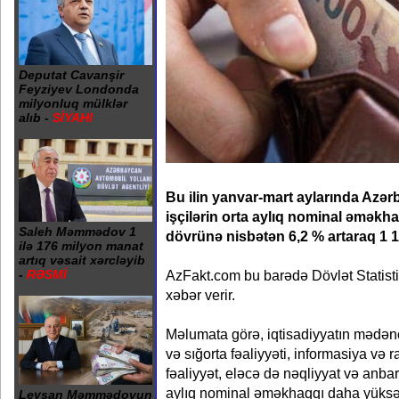
Deputat Cavanşir
Feyziyev Londonda
milyonluq mülklər
alıb -
SİYAHI
Bu ilin yanvar-mart aylarında Azə
işçilərin orta aylıq nominal əməkha
Saleh Məmmədov 1
dövrünə nisbətən 6,2 % artaraq 1 1
ilə 176 milyon manat
artıq vəsait xərcləyib
AzFakt.com bu barədə Dövlət Statist
-
RƏSMİ
xəbər verir.
Məlumata görə, iqtisadiyyatın mədən
və sığorta fəaliyyəti, informasiya və r
fəaliyyət, eləcə də nəqliyyat və anbar
aylıq nominal əməkhaqqı daha yüksə
Leysan Məmmədovun