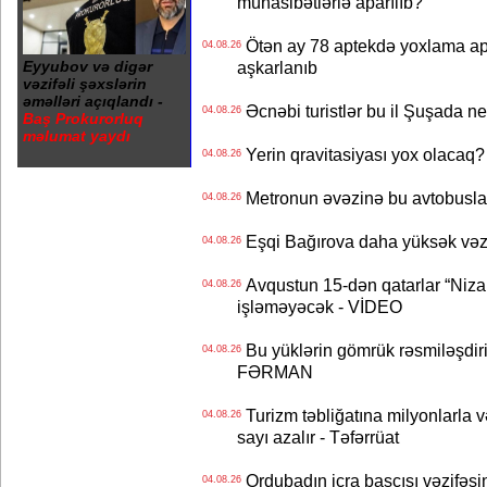
münasibətlərlə aparılıb?
Ötən ay 78 aptekdə yoxlama apa
04.08.26
Eyyubov və digər
aşkarlanıb
vəzifəli şəxslərin
əməlləri açıqlandı -
Əcnəbi turistlər bu il Şuşada ne
04.08.26
Baş Prokurorluq
məlumat yaydı
Yerin qravitasiyası yox olaca
04.08.26
Metronun əvəzinə bu avtobuslar
04.08.26
Eşqi Bağırova daha yüksək vəzifə
04.08.26
Avqustun 15-dən qatarlar “Niza
04.08.26
işləməyəcək - VİDEO
Bu yüklərin gömrük rəsmiləşdiri
04.08.26
FƏRMAN
Turizm təbliğatına milyonlarla və
04.08.26
sayı azalır - Təfərrüat
Ordubadın icra başçısı vəzifəsin
04.08.26