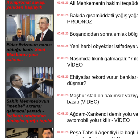
Kompromat savaşı
Ali Məhkəmənin hakimi təqaüdə
05.08.26
yenidən başlayıb
Bakıda qısamüddətli yağış yağa
05.08.26
PROQNOZ
Boşandıqdan sonra əmlak bölgü
05.08.26
Eldar Əzizovun narazı
Yeni hərbi obyektlər istifadəyə
05.08.26
olduğu kadr:
Xalid
Ələkbərov yola
Nəsimidə tikinti qalmaqalı: “7 ildi
05.08.26
salınır...
VİDEO
Ehtiyatlar rekord vurur, banklar q
05.08.26
düşmür?
Məşhur stadion baxımsız vəziyy
05.08.26
Sahib Məmmədovun
basıb (VİDEO)
“mənbə” axtarışı
qalmaqal yaratdı -
Ağdam-Xankəndi dəmir yolu və
05.08.26
İşçilərin otağından
avtomobil yolu tikilir - VİDEO
dinləyici qurğu tapılıb
Peşə Təhsili Agentliyi ilə bağlı i
04.08.26