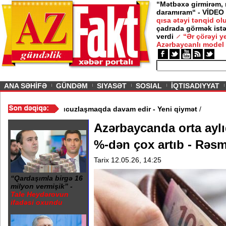
“Mətbəxə girmirəm,
daramıram“ - VİDEO
qısa ətəyi tənqid o
çadrada görmək istə
verdi
“Ər çörəyi 
Azərbaycanlı model
ious
ANA SƏHİFƏ
GÜNDƏM
SIYASƏT
SOSIAL
İQTISADIYYAT
Video
/
Azərbaycan nefti ucuzlaşmaqda davam edir - Yeni qiymət
/
Azərbaycanda orta ayl
%-dən çox artıb - Rəsm
Tarix 12.05.26, 14:25
“Qardaşımla birgə 16
milyon vermişik” -
Tale Heydərovun
ifadəsi oxundu