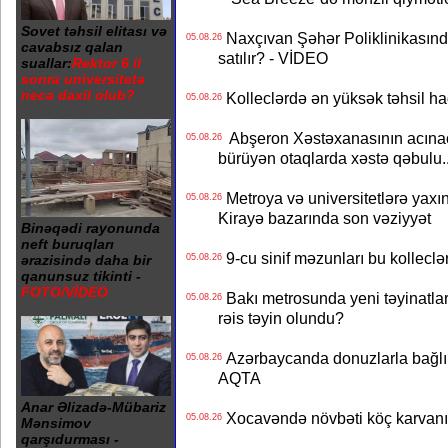
Sovet təhsil elitası və
Naxçıvan Şəhər Poliklinikasında
05.08.26
cavabsız qalan
satılır? - VİDEO
suallar:
Rektor 6 il
sonra universitetə
necə daxil olub?
Kolleclərdə ən yüksək təhsil haq
05.08.26
Abşeron Xəstəxanasının acınaca
05.08.26
bürüyən otaqlarda xəstə qəbulu..
Metroya və universitetlərə yaxın
05.08.26
Kirayə bazarında son vəziyyət
Binəqədi rayonunda
neft buruqları
9-cu sinif məzunları bu kolleclə
05.08.26
ərazisində daha bir
qanunsuz tikinti -
FOTO/VİDEO
Bakı metrosunda yeni təyinatlar
05.08.26
rəis təyin olundu?
Azərbaycanda donuzlarla bağlı m
05.08.26
AQTA
Anar Əlizadə-Mübariz
Xocavəndə növbəti köç karvanı
05.08.26
Mənsimov
qarşıdurması -