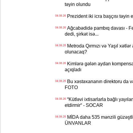
təyin olundu
Prezident iki icra başçısı təyi
04.08.26
Ağcabədidə pambıq davası - Fe
04.08.26
dedi, şirkət isə...
Metroda Qırmızı və Yaşıl xətlər a
04.08.26
olunacaq?
Kimlərə gələn aydan kompensas
04.08.26
açıqladı
Bu xəstəxananın direktoru da və
04.08.26
FOTO
“Kütləvi ixtisarlarla bağlı yayıla
04.08.26
etdirmir“ - SOCAR
MİDA daha 535 mənzili güzəştli şə
04.08.26
ÜNVANLAR