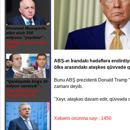
Məmməd Musayevlə
əlbir olub 100
milyonu “yeyiblər” -
Vəzifəli şəxslər həbs
edildi
ABŞ-ın İrandakı hədəflərə endirdiy
ölkə arasındakı atəşkəs qüvvədə qal
Bunu ABŞ prezidenti Donald Tramp 
“Qardaşımla birgə 16
zamanı deyib.
milyon vermişik” -
Tale Heydərovun
ifadəsi oxundu
"Xeyr, atəşkəs davam edir, qüvvədə qa
Xəbərin oxunma sayı : 1450