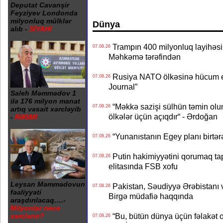
Deputat Cavanşir
Feyziyev Londonda
milyonluq mülklər
Dünya
alıb -
SİYAHI
Trampın 400 milyonluq layihəsinin
07.08.26
Məhkəmə tərəfindən
Rusiya NATO ölkəsinə hücum edə
07.08.26
Journal”
Saleh Məmmədov 1
ilə 176 milyon manat
“Məkkə sazişi sülhün təmin olu
07.08.26
artıq vəsait xərcləyib
ölkələr üçün açıqdır“ - Ərdoğan
-
RƏSMİ
“Yunanıstanın Egey planı birtərə
07.08.26
Putin hakimiyyətini qorumaq tapş
07.08.26
elitasında FSB xofu
Leysan Məmmədovun
Pakistan, Səudiyyə Ərəbistanı v
07.08.26
fəaliyyəti
Birgə müdafiə haqqında
araşdırılacaq….-
Milyonlar necə
“Bu, bütün dünya üçün fəlakət o
xərclənir?
07.08.26