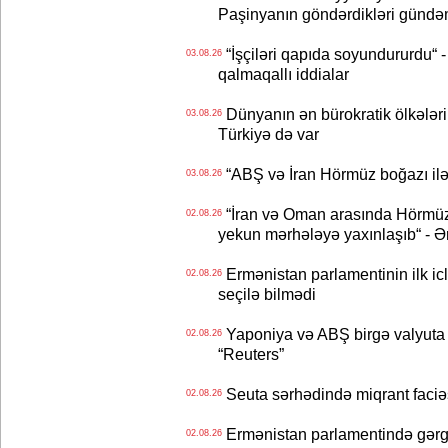
Paşinyanın göndərdikləri gündə
“İşçiləri qapıda soyundururdu“ - 
03.08.26
qalmaqallı iddialar
Dünyanın ən bürokratik ölkələri
03.08.26
Türkiyə də var
“ABŞ və İran Hörmüz boğazı ilə b
03.08.26
“İran və Oman arasında Hörmüz b
02.08.26
yekun mərhələyə yaxınlaşıb“ - Ə
Ermənistan parlamentinin ilk icl
02.08.26
seçilə bilmədi
Yaponiya və ABŞ birgə valyuta 
02.08.26
“Reuters”
Seuta sərhədində miqrant faciəsi
02.08.26
Ermənistan parlamentində gərgi
02.08.26