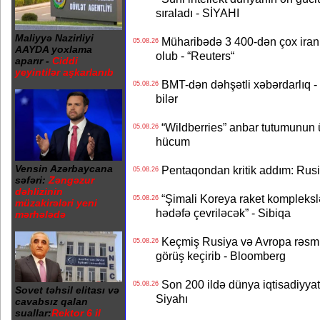
sıraladı - SİYAHI
Maliyyə Nazirliyi
Müharibədə 3 400-dən çox iranl
05.08.26
AAYDA yoxlama
olub - “Reuters“
aparır -
Ciddi
yeyintilər aşkarlanıb
BMT-dən dəhşətli xəbərdarlıq - 
05.08.26
bilər
“Wildberries” anbar tutumunun üçd
05.08.26
hücum
Vensin Azərbaycana
Pentaqondan kritik addım: Rusiy
05.08.26
səfəri:
Zəngəzur
dəhlizinin
“Şimali Koreya raket kompleksl
05.08.26
müzakirələri yeni
hədəfə çevriləcək” - Sibiqa
mərhələdə
Keçmiş Rusiya və Avropa rəsmilə
05.08.26
görüş keçirib - Bloomberg
Son 200 ildə dünya iqtisadiyyatın
05.08.26
Sovet təhsil elitası və
Siyahı
cavabsız qalan
suallar:
Rektor 6 il