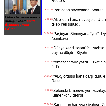
Reuters
Pentaqon həyəcanda: Böhran ü
04.08.26
Eldar Əzizovun narazı
ABŞ-dan İrana nüvə şərti: Uran eh
04.08.26
olduğu kadr:
Xalid
tələb irəli sürüldü
Ələkbərov yola
salınır...
Paşinyan Simonyana “yox” deyib
04.08.26
“panikaya
Dünya kənd təsərrüfatı istehsalı
04.08.26
payına düşür - Siyahı
“Amazon“ tarix yazdı: Şirkətin ba
04.08.26
ötdü
“ABŞ ordusu İrana qarşı quru əmə
04.08.26
Rezai
Zelenski Umerovu yeni vəzifəyə t
03.08.26
Klimenkonu gətirdi
Sandunun hədiyyə siyahısı - Ze
03.08.26