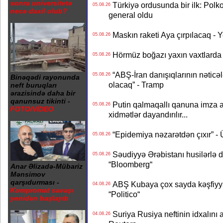
sonra universitetə
Türkiyə ordusunda bir ilk: Polk
05.08.26
necə daxil olub?
general oldu
Maskın raketi Aya çırpılacaq - 
05.08.26
Hörmüz boğazı yaxın vaxtlarda 
05.08.26
“ABŞ-İran danışıqlarının nəticə
05.08.26
Binəqədi rayonunda
olacaq” - Tramp
neft buruqları
ərazisində daha bir
qanunsuz tikinti -
Putin qalmaqallı qanuna imza at
05.08.26
FOTO/VİDEO
xidmətlər dayandırılır...
“Epidemiya nəzarətdən çıxır” -
05.08.26
Səudiyyə Ərəbistanı husilərlə da
05.08.26
“Bloomberg“
Anar Əlizadə-Mübariz
Mənsimov
qarşıdurması -
ABŞ Kubaya çox sayda kəşfiyyatç
04.08.26
Kompromat savaşı
“Politico“
yenidən başlayıb
Suriya Rusiya neftinin idxalını 
04.08.26