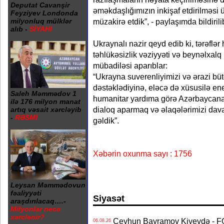
Deputat Cavanşir
əməkdaşlığımızın inkişaf etdirilməsi
Feyziyev Londonda
müzakirə etdik”, - paylaşımda bildirili
milyonluq mülklər
alıb -
SİYAHI
Ukraynalı nazir qeyd edib ki, tərəflə
təhlükəsizlik vəziyyəti və beynəlxalq
mübadiləsi aparıblar:
“Ukrayna suverenliyimizi və ərazi b
dəstəklədiyinə, eləcə də xüsusilə ene
Saleh Məmmədov 1
humanitar yardıma görə Azərbaycana 
ilə 176 milyon manat
dialoq aparmaq və əlaqələrimizi dav
artıq vəsait xərcləyib
-
RƏSMİ
gəldik”.
Xəbərin oxunma sayı : 1756
Leysan Məmmədovun
fəaliyyəti
Siyasət
araşdırılacaq….-
Milyonlar necə
xərclənir?
Ceyhun Bayramov Kiyevdə - 
06.08.26