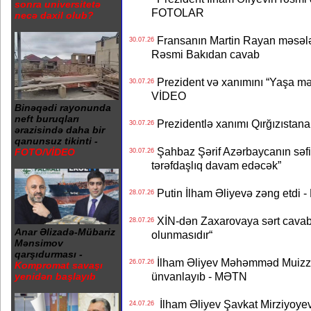
sonra universitetə
FOTOLAR
necə daxil olub?
Fransanın Martin Rayan məsələs
30.07.26
Rəsmi Bakıdan cavab
Prezident və xanımını “Yaşa mən
30.07.26
VİDEO
Binəqədi rayonunda
neft buruqları
Prezidentlə xanımı Qırğızıstana
30.07.26
ərazisində daha bir
qanunsuz tikinti -
Şahbaz Şərif Azərbaycanın səfirin
FOTO/VİDEO
30.07.26
tərəfdaşlıq davam edəcək”
Putin İlham Əliyevə zəng etdi -
28.07.26
XİN-dən Zaxarovaya sərt cavab: “
28.07.26
Anar Əlizadə-Mübariz
olunmasıdır“
Mənsimov
qarşıdurması -
İlham Əliyev Məhəmməd Muizzu
26.07.26
Kompromat savaşı
ünvanlayıb - MƏTN
yenidən başlayıb
İlham Əliyev Şavkat Mirziyoyevə
24.07.26