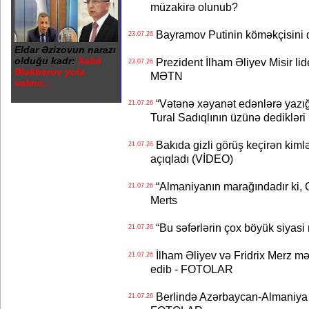
müzakirə olunub?
Bayramov Putinin köməkçisini 
23.07.26
Eldar Əzizovun narazı
olduğu kadr:
Xalid
Prezident İlham Əliyev Misir lid
23.07.26
Ələkbərov yola
MƏTN
salınır...
“Vətənə xəyanət edənlərə yazığı
21.07.26
Tural Sadıqlının üzünə dediklər
Bakıda gizli görüş keçirən kimlər
21.07.26
açıqladı (VİDEO)
“Almaniyanın marağındadır ki, C
21.07.26
Merts
“Bu səfərlərin çox böyük siyasi m
21.07.26
İlham Əliyev və Fridrix Merz mə
21.07.26
edib - FOTOLAR
Berlində Azərbaycan-Almaniya s
21.07.26