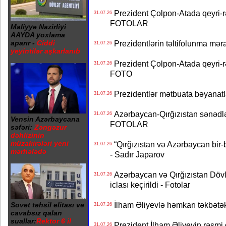
Prezident Çolpon-Atada qeyri-rə
31.07.26
FOTOLAR
Maliyyə Nazirliyi
AAYDA yoxlama
aparır -
Ciddi
Prezidentlərin təltifolunma mər
31.07.26
yeyintilər aşkarlanıb
Prezident Çolpon-Atada qeyri-rə
31.07.26
FOTO
Prezidentlər mətbuata bəyanatl
31.07.26
Azərbaycan-Qırğızıstan sənədlər
31.07.26
Vensin Azərbaycana
FOTOLAR
səfəri:
Zəngəzur
dəhlizinin
müzakirələri yeni
“Qırğızıstan və Azərbaycan bir-bi
31.07.26
mərhələdə
- Sadır Japarov
Azərbaycan və Qırğızıstan Dövlə
31.07.26
iclası keçirildi - Fotolar
İlham Əliyevlə həmkarı təkbət
Sovet təhsil elitası və
31.07.26
cavabsız qalan
suallar:
Rektor 6 il
Prezident İlham Əliyevin rəsmi 
31.07.26