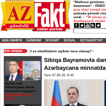
“Mətbəxə girmirəm,
daramıram“ - VİDEO
qısa ətəyi tənqid o
çadrada görmək istə
verdi
“Ər çörəyi 
Azərbaycanlı model
ious
ANA SƏHİFƏ
GÜNDƏM
SIYASƏT
SOSIAL
İQTISADIYYAT
məktəb bağlandı - Şagird və müəllimlərin aqibəti necə olacaq?
/
Sibiqa Bayramovla dan
Azərbaycana minnətda
Tarix 07.05.26, 8:45
Sabiq sədr
Almaniyada tikinti
biznesinə başlayıb -
Şərikli bina tikir +
FOTO