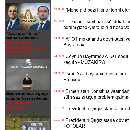
“Mənə aid bəzi fikirlər təhrif ol
05.08.26
Bakıdan “İsrail bazası“ iddialar
05.08.26
addım gəzək, İsrailə aid nəsə va
“Azəraqrar”ın əsl
rəhbəri kimdir? -
ATƏT məkanında qeyri-sabit və
04.08.26
Nazirin sabiq
Bayramov
komandirinin maaşı 7
dəfə artırılıb?
Ceyhun Bayramov ATƏT sədri il
04.08.26
keçirib - MÜZAKİRƏ
İsrail Azərbaycanın mesajlarını 
04.08.26
Hacıyev
Ermənistan Konstitusiyasından ər
04.08.26
Bizim iradəmizə qarşı
sülh sazişi üçün problem qalmır
çıxanın başı əziləcək
-
Azərbaycan
Prezidenti
Prezidentin Qırğızıstan səfərin
31.07.26
Prezidentin Qırğızıstana dövlət s
31.07.26
FOTOLAR