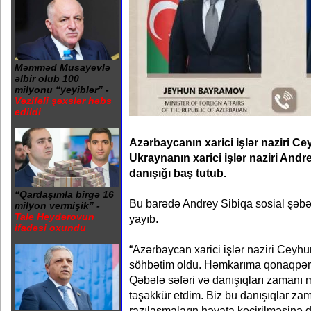
Məmməd Musayevlə
əlbir olub 100
milyonu “yeyiblər” -
Vəzifəli şəxslər həbs
edildi
Azərbaycanın xarici işlər naziri C
Ukraynanın xarici işlər naziri Andr
danışığı baş tutub.
“Qardaşımla birgə 16
Bu barədə Andrey Sibiqa sosial şə
milyon vermişik” -
Tale Heydərovun
yayıb.
ifadəsi oxundu
“Azərbaycan xarici işlər naziri Cey
söhbətim oldu. Həmkarıma qonaqpərvə
Qəbələ səfəri və danışıqları zamanı
təşəkkür etdim. Biz bu danışıqlar za
razılaşmaların həyata keçirilməsinə diq