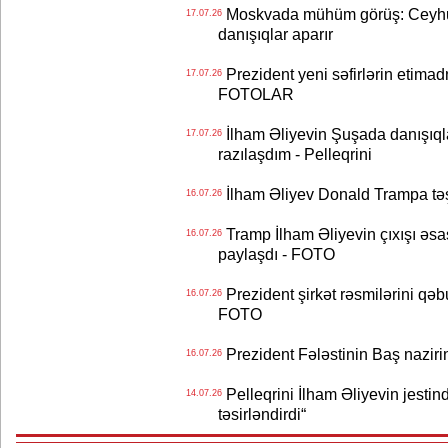
Moskvada mühüm görüş: Ceyhu
17.07.26
danışıqlar aparır
Prezident yeni səfirlərin etimad
17.07.26
FOTOLAR
İlham Əliyevin Şuşada danışıqlar
17.07.26
razılaşdım - Pelleqrini
İlham Əliyev Donald Trampa tə
16.07.26
Tramp İlham Əliyevin çıxışı əsa
16.07.26
paylaşdı - FOTO
Prezident şirkət rəsmilərini q
16.07.26
FOTO
Prezident Fələstinin Baş nazir
16.07.26
Pelleqrini İlham Əliyevin jestin
14.07.26
təsirləndirdi“