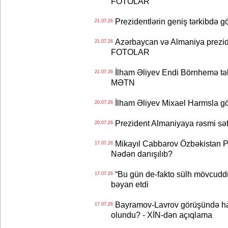
FOTOLAR
Prezidentlərin geniş tərkibdə 
21.07.26
Azərbaycan və Almaniya preziden
21.07.26
FOTOLAR
İlham Əliyev Endi Börnhemə təb
21.07.26
MƏTN
İlham Əliyev Mixael Harmsla 
20.07.26
Prezident Almaniyaya rəsmi sə
20.07.26
Mikayıl Cabbarov Özbəkistan Pre
17.07.26
Nədən danışılıb?
“Bu gün de-fakto sülh mövcuddu
17.07.26
bəyan etdi
Bayramov-Lavrov görüşündə ha
17.07.26
olundu? - XİN-dən açıqlama