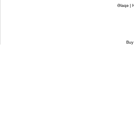
Əlaqə
|
Buy 