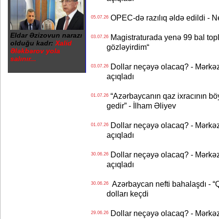
OPEC-də razılıq əldə edildi - Nef
05.07.26
Eldar Əzizovun narazı
Magistraturada yenə 99 bal topl
03.07.26
olduğu kadr:
Xalid
gözləyirdim“
Ələkbərov yola
salınır...
Dollar neçəyə olacaq? - Mərkə
03.07.26
açıqladı
“Azərbaycanın qaz ixracının böyü
01.07.26
gedir” - İlham Əliyev
Dollar neçəyə olacaq? - Mərkə
01.07.26
açıqladı
Dollar neçəyə olacaq? - Mərkə
30.06.26
açıqladı
Azərbaycan nefti bahalaşdı - “Qa
30.06.26
dolları keçdi
Dollar neçəyə olacaq? - Mərkə
29.06.26