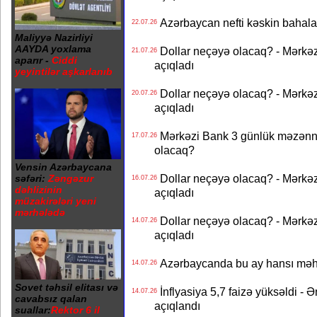
Azərbaycan nefti kəskin bahalaşd
22.07.26
Maliyyə Nazirliyi
AAYDA yoxlama
Dollar neçəyə olacaq? - Mərkə
21.07.26
aparır -
Ciddi
açıqladı
yeyintilər aşkarlanıb
Dollar neçəyə olacaq? - Mərkə
20.07.26
açıqladı
Mərkəzi Bank 3 günlük məzənnən
17.07.26
olacaq?
Vensin Azərbaycana
Dollar neçəyə olacaq? - Mərkə
səfəri:
Zəngəzur
16.07.26
dəhlizinin
açıqladı
müzakirələri yeni
mərhələdə
Dollar neçəyə olacaq? - Mərkə
14.07.26
açıqladı
Azərbaycanda bu ay hansı məhs
14.07.26
Sovet təhsil elitası və
İnflyasiya 5,7 faizə yüksəldi - 
14.07.26
cavabsız qalan
açıqlandı
suallar:
Rektor 6 il