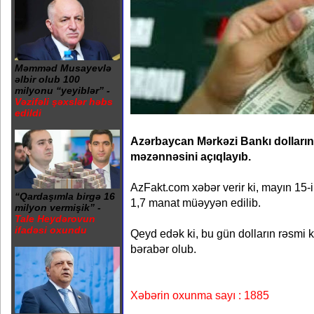
Məmməd Musayevlə
əlbir olub 100
milyonu “yeyiblər” -
Vəzifəli şəxslər həbs
edildi
Azərbaycan Mərkəzi Bankı dolları
məzənnəsini açıqlayıb.
AzFakt.com xəbər verir ki, mayın 15-i
“Qardaşımla birgə 16
1,7 manat müəyyən edilib.
milyon vermişik” -
Tale Heydərovun
ifadəsi oxundu
Qeyd edək ki, bu gün dolların rəsmi
bərabər olub.
Xəbərin oxunma sayı : 1885