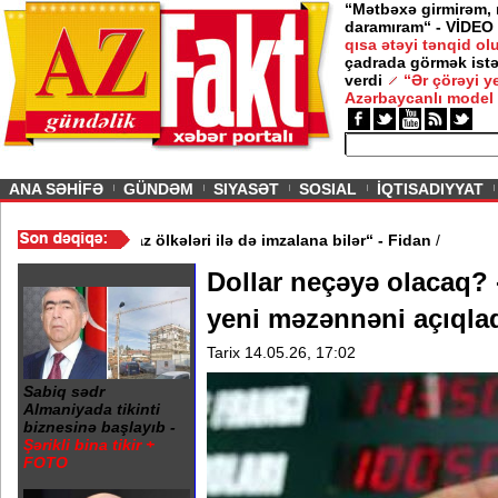
“Mətbəxə girmirəm,
daramıram“ - VİDEO
qısa ətəyi tənqid o
çadrada görmək istə
verdi
“Ər çörəyi 
Azərbaycanlı model
ious
ANA SƏHİFƏ
GÜNDƏM
SIYASƏT
SOSIAL
İQTISADIYYAT
inə oxşar anlaşma Qafqaz ölkələri ilə də imzalana bilər“ - Fidan
/
Dollar neçəyə olacaq? 
yeni məzənnəni açıqla
Tarix 14.05.26, 17:02
Sabiq sədr
Almaniyada tikinti
biznesinə başlayıb -
Şərikli bina tikir +
FOTO