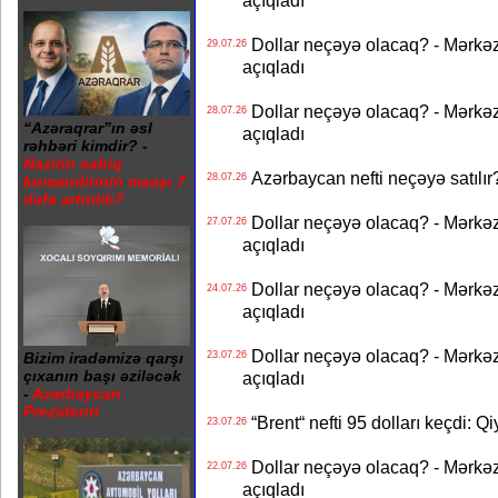
açıqladı
Dollar neçəyə olacaq? - Mərkə
29.07.26
açıqladı
Dollar neçəyə olacaq? - Mərkə
28.07.26
“Azəraqrar”ın əsl
açıqladı
rəhbəri kimdir? -
Nazirin sabiq
Azərbaycan nefti neçəyə satılır?
28.07.26
komandirinin maaşı 7
dəfə artırılıb?
Dollar neçəyə olacaq? - Mərkə
27.07.26
açıqladı
Dollar neçəyə olacaq? - Mərkə
24.07.26
açıqladı
Dollar neçəyə olacaq? - Mərkə
23.07.26
Bizim iradəmizə qarşı
çıxanın başı əziləcək
açıqladı
-
Azərbaycan
Prezidenti
“Brent“ nefti 95 dolları keçdi: Q
23.07.26
Dollar neçəyə olacaq? - Mərkə
22.07.26
açıqladı