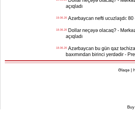
Dollar neçəyə olacaq? - Mərkə
açıqladı
Azərbaycan nefti ucuzlaşdı: 80 
19.06.26
Dollar neçəyə olacaq? - Mərkə
18.06.26
açıqladı
Azərbaycan bu gün qaz təchizat
18.06.26
baxımından birinci yerdədir - Pr
Əlaqə
|
Buy 