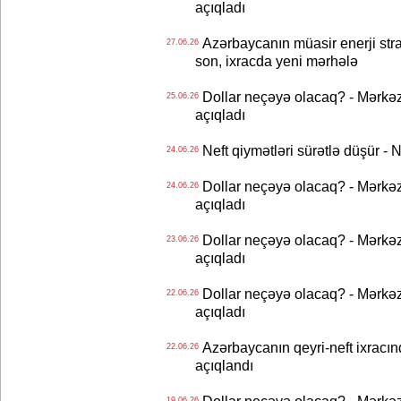
açıqladı
Azərbaycanın müasir enerji strat
27.06.26
son, ixracda yeni mərhələ
Dollar neçəyə olacaq? - Mərkə
25.06.26
açıqladı
Neft qiymətləri sürətlə düşür 
24.06.26
Dollar neçəyə olacaq? - Mərkə
24.06.26
açıqladı
Dollar neçəyə olacaq? - Mərkə
23.06.26
açıqladı
Dollar neçəyə olacaq? - Mərkə
22.06.26
açıqladı
Azərbaycanın qeyri-neft ixracın
22.06.26
açıqlandı
19.06.26