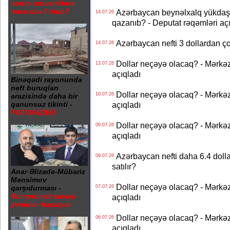
sonra universitetə
necə daxil olub?
Azərbaycan beynəlxalq yükdaş
14.07.26
qazanıb? - Deputat rəqəmləri aç
Azərbaycan nefti 3 dollardan ço
14.07.26
Dollar neçəyə olacaq? - Mərkə
13.07.26
açıqladı
Binəqədi rayonunda
neft buruqları
Dollar neçəyə olacaq? - Mərkə
10.07.26
ərazisində daha bir
açıqladı
qanunsuz tikinti -
FOTO/VİDEO
Dollar neçəyə olacaq? - Mərkə
09.07.26
açıqladı
Azərbaycan nefti daha 6.4 dollar
09.07.26
satılır?
Anar Əlizadə-Mübariz
Mənsimov
Dollar neçəyə olacaq? - Mərkə
07.07.26
qarşıdurması -
Kompromat savaşı
açıqladı
yenidən başlayıb
Dollar neçəyə olacaq? - Mərkə
06.07.26
açıqladı