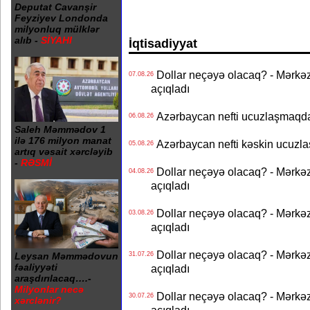
Deputat Cavanşir
Feyziyev Londonda
milyonluq mülklər
alıb -
SİYAHI
İqtisadiyyat
Dollar neçəyə olacaq? - Mərkə
07.08.26
açıqladı
Azərbaycan nefti ucuzlaşmaqda 
06.08.26
Saleh Məmmədov 1
ilə 176 milyon manat
Azərbaycan nefti kəskin ucuzlaş
05.08.26
artıq vəsait xərcləyib
-
RƏSMİ
Dollar neçəyə olacaq? - Mərkə
04.08.26
açıqladı
Dollar neçəyə olacaq? - Mərkə
03.08.26
açıqladı
Dollar neçəyə olacaq? - Mərkə
31.07.26
Leysan Məmmədovun
fəaliyyəti
açıqladı
araşdırılacaq….-
Milyonlar necə
Dollar neçəyə olacaq? - Mərkə
30.07.26
xərclənir?