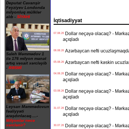
Deputat Cavanşir
Feyziyev Londonda
milyonluq mülklər
alıb -
SİYAHI
İqtisadiyyat
Dollar neçəyə olacaq? - Mərkə
07.08.26
açıqladı
Azərbaycan nefti ucuzlaşmaqda 
06.08.26
Saleh Məmmədov 1
ilə 176 milyon manat
Azərbaycan nefti kəskin ucuzlaş
05.08.26
artıq vəsait xərcləyib
-
RƏSMİ
Dollar neçəyə olacaq? - Mərkə
04.08.26
açıqladı
Dollar neçəyə olacaq? - Mərkə
03.08.26
açıqladı
Leysan Məmmədovun
Dollar neçəyə olacaq? - Mərkə
31.07.26
fəaliyyəti
açıqladı
araşdırılacaq….-
Milyonlar necə
xərclənir?
Dollar neçəyə olacaq? - Mərkə
30.07.26