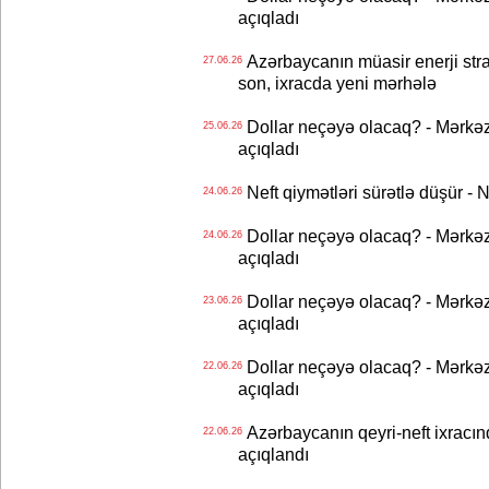
açıqladı
Azərbaycanın müasir enerji strat
27.06.26
son, ixracda yeni mərhələ
Dollar neçəyə olacaq? - Mərkə
25.06.26
açıqladı
Neft qiymətləri sürətlə düşür 
24.06.26
Dollar neçəyə olacaq? - Mərkə
24.06.26
açıqladı
Dollar neçəyə olacaq? - Mərkə
23.06.26
açıqladı
Dollar neçəyə olacaq? - Mərkə
22.06.26
açıqladı
Azərbaycanın qeyri-neft ixracın
22.06.26
açıqlandı