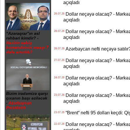
açıqladı
Dollar neçəyə olacaq? - Mərkə
29.07.26
açıqladı
Dollar neçəyə olacaq? - Mərkə
28.07.26
“Azəraqrar”ın əsl
açıqladı
rəhbəri kimdir? -
Nazirin sabiq
komandirinin maaşı 7
Azərbaycan nefti neçəyə satılır?
28.07.26
dəfə artırılıb?
Dollar neçəyə olacaq? - Mərkə
27.07.26
açıqladı
Dollar neçəyə olacaq? - Mərkə
24.07.26
açıqladı
Bizim iradəmizə qarşı
Dollar neçəyə olacaq? - Mərkə
23.07.26
çıxanın başı əziləcək
açıqladı
-
Azərbaycan
Prezidenti
“Brent“ nefti 95 dolları keçdi: Q
23.07.26
Dollar neçəyə olacaq? - Mərkə
22.07.26