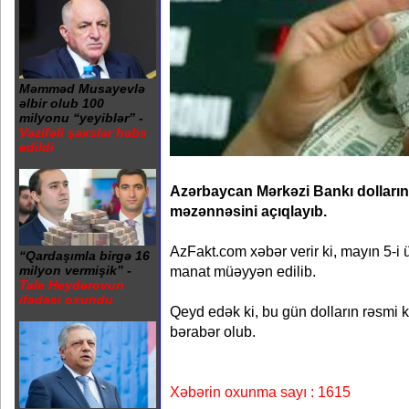
Məmməd Musayevlə
əlbir olub 100
milyonu “yeyiblər” -
Vəzifəli şəxslər həbs
edildi
Azərbaycan Mərkəzi Bankı dolları
məzənnəsini açıqlayıb.
AzFakt.com xəbər verir ki, mayın 5-i 
“Qardaşımla birgə 16
manat müəyyən edilib.
milyon vermişik” -
Tale Heydərovun
ifadəsi oxundu
Qeyd edək ki, bu gün dolların rəsmi
bərabər olub.
Xəbərin oxunma sayı : 1615