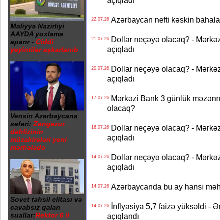
açıqladı
Azərbaycan nefti kəskin bahalaşd
22.07.26
Maliyyə Nazirliyi
AAYDA yoxlama
Dollar neçəyə olacaq? - Mərkə
21.07.26
aparır -
Ciddi
açıqladı
yeyintilər aşkarlanıb
Dollar neçəyə olacaq? - Mərkə
20.07.26
açıqladı
Mərkəzi Bank 3 günlük məzənnən
17.07.26
olacaq?
Vensin Azərbaycana
səfəri:
Zəngəzur
Dollar neçəyə olacaq? - Mərkə
16.07.26
dəhlizinin
açıqladı
müzakirələri yeni
mərhələdə
Dollar neçəyə olacaq? - Mərkə
14.07.26
açıqladı
Azərbaycanda bu ay hansı məhs
14.07.26
Sovet təhsil elitası və
İnflyasiya 5,7 faizə yüksəldi - 
cavabsız qalan
14.07.26
suallar:
Rektor 6 il
açıqlandı