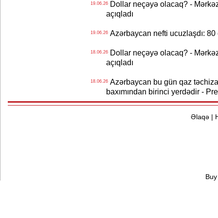
Dollar neçəyə olacaq? - Mərkə
19.06.26
açıqladı
Azərbaycan nefti ucuzlaşdı: 80 
19.06.26
Dollar neçəyə olacaq? - Mərkə
18.06.26
açıqladı
Azərbaycan bu gün qaz təchizat
18.06.26
baxımından birinci yerdədir - Pr
Əlaqə
|
Buy 