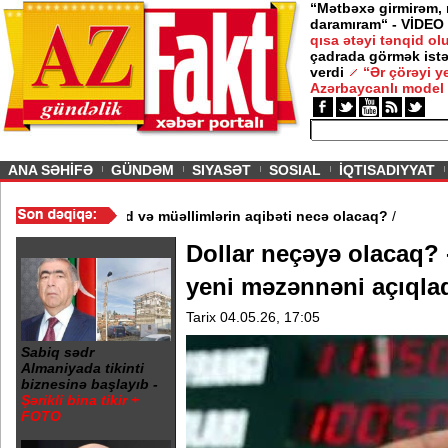
“Mətbəxə girmirəm,
daramıram“ - VİDEO
qısa ətəyi tənqid o
çadrada görmək istə
verdi
“Ər çörəyi 
Azərbaycanlı model
ious
ANA SƏHİFƏ
GÜNDƏM
SIYASƏT
SOSIAL
İQTISADIYYAT
məktəb bağlandı - Şagird və müəllimlərin aqibəti necə olacaq?
/
Dollar neçəyə olacaq? 
yeni məzənnəni açıqla
Tarix 04.05.26, 17:05
Sabiq sədr
Almaniyada tikinti
biznesinə başlayıb -
Şərikli bina tikir +
FOTO