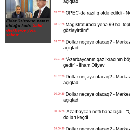
açıqladı
OPEC-də razılıq əldə edildi - Nef
05.07.26
Eldar Əzizovun narazı
Magistraturada yenə 99 bal topl
03.07.26
olduğu kadr:
Xalid
gözləyirdim“
Ələkbərov yola
salınır...
Dollar neçəyə olacaq? - Mərkə
03.07.26
açıqladı
“Azərbaycanın qaz ixracının böyü
01.07.26
gedir” - İlham Əliyev
Dollar neçəyə olacaq? - Mərkə
01.07.26
açıqladı
Dollar neçəyə olacaq? - Mərkə
30.06.26
açıqladı
Azərbaycan nefti bahalaşdı - “Qa
30.06.26
dolları keçdi
Dollar neçəyə olacaq? - Mərkə
29.06.26