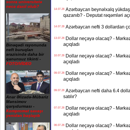
sonra universitetə
necə daxil olub?
Azərbaycan beynəlxalq yükdaş
14.07.26
qazanıb? - Deputat rəqəmləri aç
Azərbaycan nefti 3 dollardan ço
14.07.26
Dollar neçəyə olacaq? - Mərkə
13.07.26
açıqladı
Binəqədi rayonunda
neft buruqları
ərazisində daha bir
Dollar neçəyə olacaq? - Mərkə
10.07.26
qanunsuz tikinti -
açıqladı
FOTO/VİDEO
Dollar neçəyə olacaq? - Mərkə
09.07.26
açıqladı
Azərbaycan nefti daha 6.4 dollar
09.07.26
satılır?
Anar Əlizadə-Mübariz
Mənsimov
qarşıdurması -
Dollar neçəyə olacaq? - Mərkə
07.07.26
Kompromat savaşı
açıqladı
yenidən başlayıb
Dollar neçəyə olacaq? - Mərkə
06.07.26