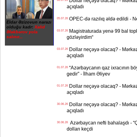
Dollar neçəyə olacaq? - Mərkə
06.07.26
açıqladı
OPEC-də razılıq əldə edildi - Nef
05.07.26
Eldar Əzizovun narazı
olduğu kadr:
Xalid
Magistraturada yenə 99 bal topl
03.07.26
Ələkbərov yola
salınır...
gözləyirdim“
Dollar neçəyə olacaq? - Mərkə
03.07.26
açıqladı
“Azərbaycanın qaz ixracının böyü
01.07.26
gedir” - İlham Əliyev
Dollar neçəyə olacaq? - Mərkə
01.07.26
açıqladı
Dollar neçəyə olacaq? - Mərkə
30.06.26
açıqladı
Azərbaycan nefti bahalaşdı - “Qa
30.06.26
dolları keçdi