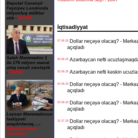
Deputat Cavanşir
Feyziyev Londonda
milyonluq mülklər
alıb -
SİYAHI
İqtisadiyyat
Dollar neçəyə olacaq? - Mərkə
07.08.26
açıqladı
Saleh Məmmədov 1
Azərbaycan nefti ucuzlaşmaqda 
06.08.26
ilə 176 milyon manat
artıq vəsait xərcləyib
Azərbaycan nefti kəskin ucuzlaş
-
RƏSMİ
05.08.26
Dollar neçəyə olacaq? - Mərkə
04.08.26
açıqladı
Dollar neçəyə olacaq? - Mərkə
03.08.26
açıqladı
Leysan Məmmədovun
fəaliyyəti
Dollar neçəyə olacaq? - Mərkə
31.07.26
araşdırılacaq….-
açıqladı
Milyonlar necə
xərclənir?