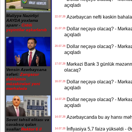
açıqladı
Maliyyə Nazirliyi
Azərbaycan nefti kəskin bahalaşd
22.07.26
AAYDA yoxlama
aparır -
Ciddi
Dollar neçəyə olacaq? - Mərkə
21.07.26
yeyintilər aşkarlanıb
açıqladı
Dollar neçəyə olacaq? - Mərkə
20.07.26
açıqladı
Mərkəzi Bank 3 günlük məzənnən
17.07.26
Vensin Azərbaycana
olacaq?
səfəri:
Zəngəzur
dəhlizinin
Dollar neçəyə olacaq? - Mərkə
16.07.26
müzakirələri yeni
açıqladı
mərhələdə
Dollar neçəyə olacaq? - Mərkə
14.07.26
açıqladı
Azərbaycanda bu ay hansı məhs
14.07.26
Sovet təhsil elitası və
cavabsız qalan
İnflyasiya 5,7 faizə yüksəldi - 
suallar:
Rektor 6 il
14.07.26