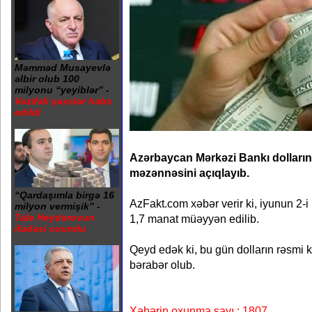
Məmməd Musayevlə
əlbir olub 100
milyonu “yeyiblər” -
Vəzifəli şəxslər həbs
edildi
Azərbaycan Mərkəzi Bankı dolları
məzənnəsini açıqlayıb.
“Qardaşımla birgə 16
AzFakt.com xəbər verir ki, iyunun 2-i
milyon vermişik” -
Tale Heydərovun
1,7 manat müəyyən edilib.
ifadəsi oxundu
Qeyd edək ki, bu gün dolların rəsmi
bərabər olub.
Xəbərin oxunma sayı : 1807