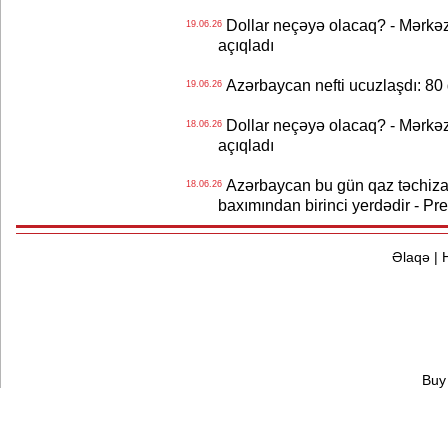
Dollar neçəyə olacaq? - Mərkə
19.06.26
açıqladı
Azərbaycan nefti ucuzlaşdı: 80 
19.06.26
Dollar neçəyə olacaq? - Mərkə
18.06.26
açıqladı
Azərbaycan bu gün qaz təchizat
18.06.26
baxımından birinci yerdədir - Pr
Əlaqə
|
Buy 