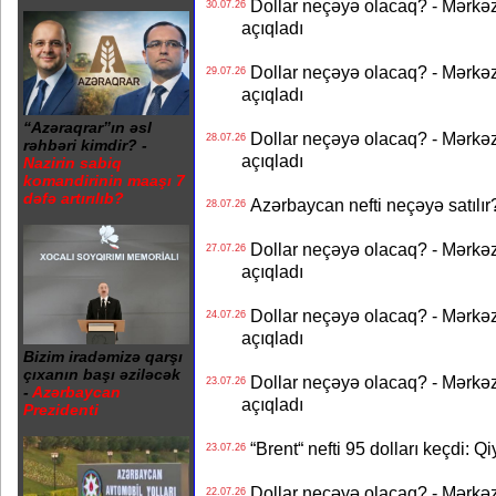
Dollar neçəyə olacaq? - Mərkə
30.07.26
açıqladı
Dollar neçəyə olacaq? - Mərkə
29.07.26
açıqladı
“Azəraqrar”ın əsl
Dollar neçəyə olacaq? - Mərkə
28.07.26
rəhbəri kimdir? -
açıqladı
Nazirin sabiq
komandirinin maaşı 7
dəfə artırılıb?
Azərbaycan nefti neçəyə satılır?
28.07.26
Dollar neçəyə olacaq? - Mərkə
27.07.26
açıqladı
Dollar neçəyə olacaq? - Mərkə
24.07.26
açıqladı
Bizim iradəmizə qarşı
çıxanın başı əziləcək
Dollar neçəyə olacaq? - Mərkə
23.07.26
-
Azərbaycan
açıqladı
Prezidenti
“Brent“ nefti 95 dolları keçdi: Q
23.07.26
Dollar neçəyə olacaq? - Mərkə
22.07.26