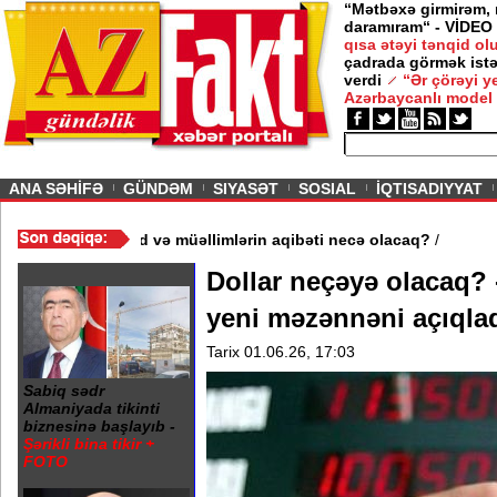
“Mətbəxə girmirəm,
daramıram“ - VİDEO
qısa ətəyi tənqid o
çadrada görmək istə
verdi
“Ər çörəyi 
Azərbaycanlı model
ious
ANA SƏHİFƏ
GÜNDƏM
SIYASƏT
SOSIAL
İQTISADIYYAT
məktəb bağlandı - Şagird və müəllimlərin aqibəti necə olacaq?
/
Dollar neçəyə olacaq? 
yeni məzənnəni açıqla
Tarix 01.06.26, 17:03
Sabiq sədr
Almaniyada tikinti
biznesinə başlayıb -
Şərikli bina tikir +
FOTO