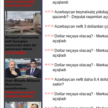
sonra universitetə
açıqlandı
necə daxil olub?
Azərbaycan beynəlxalq yükdaş
14.07.26
qazanıb? - Deputat rəqəmləri aç
Azərbaycan nefti 3 dollardan ço
14.07.26
Dollar neçəyə olacaq? - Mərkə
13.07.26
Binəqədi rayonunda
açıqladı
neft buruqları
ərazisində daha bir
qanunsuz tikinti -
Dollar neçəyə olacaq? - Mərkə
10.07.26
FOTO/VİDEO
açıqladı
Dollar neçəyə olacaq? - Mərkə
09.07.26
açıqladı
Azərbaycan nefti daha 6.4 dollar
09.07.26
Anar Əlizadə-Mübariz
satılır?
Mənsimov
qarşıdurması -
Kompromat savaşı
Dollar neçəyə olacaq? - Mərkə
07.07.26
yenidən başlayıb
açıqladı