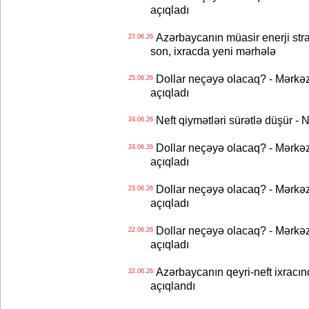
açıqladı
Azərbaycanın müasir enerji strat
27.06.26
son, ixracda yeni mərhələ
Dollar neçəyə olacaq? - Mərkə
25.06.26
açıqladı
Neft qiymətləri sürətlə düşür 
24.06.26
Dollar neçəyə olacaq? - Mərkə
24.06.26
açıqladı
Dollar neçəyə olacaq? - Mərkə
23.06.26
açıqladı
Dollar neçəyə olacaq? - Mərkə
22.06.26
açıqladı
Azərbaycanın qeyri-neft ixracın
22.06.26
açıqlandı