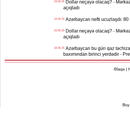
Dollar neçəyə olacaq? - Mərkə
19.06.26
açıqladı
Azərbaycan nefti ucuzlaşdı: 80 
19.06.26
Dollar neçəyə olacaq? - Mərkə
18.06.26
açıqladı
Azərbaycan bu gün qaz təchizat
18.06.26
baxımından birinci yerdədir - Pr
Əlaqə
|
Buy 