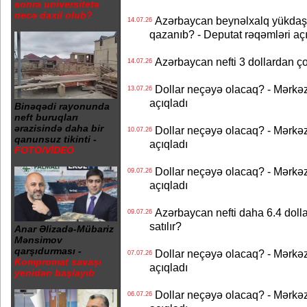
sonra universitetə
necə daxil olub?
Azərbaycan beynəlxalq yükdaş
14.07.26
qazanıb? - Deputat rəqəmləri aç
Azərbaycan nefti 3 dollardan ço
14.07.26
Dollar neçəyə olacaq? - Mərkə
13.07.26
açıqladı
Binəqədi rayonunda
neft buruqları
ərazisində daha bir
Dollar neçəyə olacaq? - Mərkə
10.07.26
qanunsuz tikinti -
açıqladı
FOTO/VİDEO
Dollar neçəyə olacaq? - Mərkə
09.07.26
açıqladı
Azərbaycan nefti daha 6.4 dollar
09.07.26
satılır?
Anar Əlizadə-Mübariz
Mənsimov
qarşıdurması -
Dollar neçəyə olacaq? - Mərkə
07.07.26
Kompromat savaşı
açıqladı
yenidən başlayıb
Dollar neçəyə olacaq? - Mərkə
06.07.26