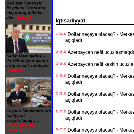
Deputat Cavanşir
Feyziyev Londonda
milyonluq mülklər
alıb -
SİYAHI
İqtisadiyyat
Dollar neçəyə olacaq? - Mərkə
07.08.26
açıqladı
Azərbaycan nefti ucuzlaşmaqda 
06.08.26
Saleh Məmmədov 1
ilə 176 milyon manat
Azərbaycan nefti kəskin ucuzlaş
05.08.26
artıq vəsait xərcləyib
-
RƏSMİ
Dollar neçəyə olacaq? - Mərkə
04.08.26
açıqladı
Dollar neçəyə olacaq? - Mərkə
03.08.26
açıqladı
Leysan Məmmədovun
Dollar neçəyə olacaq? - Mərkə
31.07.26
fəaliyyəti
açıqladı
araşdırılacaq….-
Milyonlar necə
Dollar neçəyə olacaq? - Mərkə
xərclənir?
30.07.26