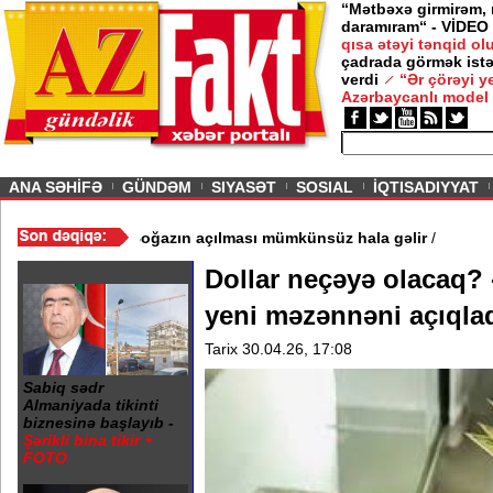
“Mətbəxə girmirəm,
daramıram“ - VİDEO
qısa ətəyi tənqid o
çadrada görmək istə
verdi
“Ər çörəyi 
Azərbaycanlı model
ious
ANA SƏHİFƏ
GÜNDƏM
SIYASƏT
SOSIAL
İQTISADIYYAT
eni tələblər irəli sürdü - Boğazın açılması mümkünsüz hala gəlir
/
Dollar neçəyə olacaq? 
yeni məzənnəni açıqla
Tarix 30.04.26, 17:08
Sabiq sədr
Almaniyada tikinti
biznesinə başlayıb -
Şərikli bina tikir +
FOTO