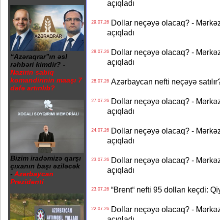
açıqladı
Dollar neçəyə olacaq? - Mərkə
29.07.26
açıqladı
Dollar neçəyə olacaq? - Mərkə
28.07.26
“Azəraqrar”ın əsl
açıqladı
rəhbəri kimdir? -
Nazirin sabiq
komandirinin maaşı 7
Azərbaycan nefti neçəyə satılır?
28.07.26
dəfə artırılıb?
Dollar neçəyə olacaq? - Mərkə
27.07.26
açıqladı
Dollar neçəyə olacaq? - Mərkə
24.07.26
açıqladı
Bizim iradəmizə qarşı
Dollar neçəyə olacaq? - Mərkə
23.07.26
çıxanın başı əziləcək
açıqladı
-
Azərbaycan
Prezidenti
“Brent“ nefti 95 dolları keçdi: Q
23.07.26
Dollar neçəyə olacaq? - Mərkə
22.07.26
açıqladı