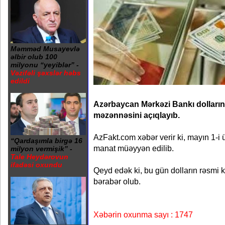
Məmməd Musayevlə
əlbir olub 100
milyonu “yeyiblər” -
Vəzifəli şəxslər həbs
edildi
Azərbaycan Mərkəzi Bankı dolları
məzənnəsini açıqlayıb.
AzFakt.com xəbər verir ki, mayın 1-i 
“Qardaşımla birgə 16
manat müəyyən edilib.
milyon vermişik” -
Tale Heydərovun
ifadəsi oxundu
Qeyd edək ki, bu gün dolların rəsmi
bərabər olub.
Xəbərin oxunma sayı : 1747