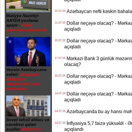
Azərbaycan nefti kəskin bahalaşd
22.07.26
Maliyyə Nazirliyi
AAYDA yoxlama
Dollar neçəyə olacaq? - Mərkə
21.07.26
aparır -
Ciddi
açıqladı
yeyintilər aşkarlanıb
Dollar neçəyə olacaq? - Mərkə
20.07.26
açıqladı
Mərkəzi Bank 3 günlük məzənnən
17.07.26
olacaq?
Vensin Azərbaycana
səfəri:
Zəngəzur
Dollar neçəyə olacaq? - Mərkə
16.07.26
dəhlizinin
açıqladı
müzakirələri yeni
mərhələdə
Dollar neçəyə olacaq? - Mərkə
14.07.26
açıqladı
Azərbaycanda bu ay hansı məhs
14.07.26
Sovet təhsil elitası və
İnflyasiya 5,7 faizə yüksəldi - 
14.07.26
cavabsız qalan
açıqlandı
suallar:
Rektor 6 il