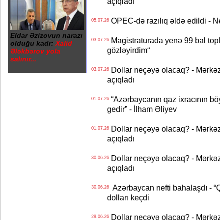
açıqladı
OPEC-də razılıq əldə edildi - Nef
05.07.26
Eldar Əzizovun narazı
Magistraturada yenə 99 bal topl
03.07.26
olduğu kadr:
Xalid
gözləyirdim“
Ələkbərov yola
salınır...
Dollar neçəyə olacaq? - Mərkə
03.07.26
açıqladı
“Azərbaycanın qaz ixracının böyü
01.07.26
gedir” - İlham Əliyev
Dollar neçəyə olacaq? - Mərkə
01.07.26
açıqladı
Dollar neçəyə olacaq? - Mərkə
30.06.26
açıqladı
Azərbaycan nefti bahalaşdı - “Qa
30.06.26
dolları keçdi
Dollar neçəyə olacaq? - Mərkə
29.06.26