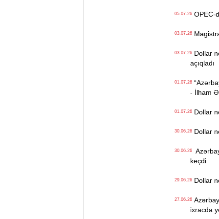
OPEC-də r
05.07.26
Magistrat
03.07.26
Dollar n
03.07.26
açıqladı
“Azərbayc
01.07.26
- İlham Ə
Dollar n
01.07.26
Dollar n
30.06.26
Azərbayca
30.06.26
keçdi
Dollar n
29.06.26
Azərbayca
27.06.26
ixracda 