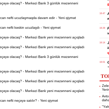
eçəyə olacaq? - Mərkəzi Bank 3 günlük məzənnəni
A
16:47
an nefti ucuzlaşmaqda davam edir - Yeni qiymət
m
n nefti kəskin ucuzlaşdı - Yeni qiymət
P
16:29
v
eçəyə olacaq? - Mərkəzi Bank yeni məzənnəni açıqladı
J
16:14
eçəyə olacaq? - Mərkəzi Bank yeni məzənnəni açıqladı
q
eçəyə olacaq? - Mərkəzi Bank 3 günlük məzənnəni
16:01
z
eçəyə olacaq? - Mərkəzi Bank yeni məzənnəni açıqladı
TO
eçəyə olacaq? - Mərkəzi Bank yeni məzənnəni açıqladı
P
15:45
Zele
T
Yeri
eçəyə olacaq? - Mərkəzi Bank yeni məzənnəni açıqladı
Avto
daha
n nefti neçəyə satılır? - Yeni qiymət
15:28
"Yəh