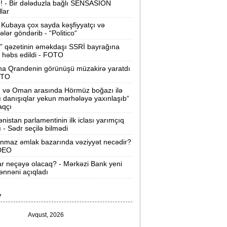
ı! - Bir dələduzla bağlı SENSASİON
llar
Velosipedlər Azərbaycana hansı
lkələrdən və neçəyə gətirilib -
Siyahı
Kubaya çox sayda kəşfiyyatçı və
tələr göndərib - “Politico“
Pərvin Abıyeva son görünüşü diqqət
” qəzetinin əməkdaşı SSRİ bayrağına
 həbs edildi - FOTO
əkdi -
FOTOLAR
na Qrandenin görünüşü müzakirə yaratdı
Bakıda 70 min manatlıq naqil
OTO
oğurlayan şəxs tutuldu -
VİDEO
n və Oman arasında Hörmüz boğazı ilə
ı danışıqlar yekun mərhələyə yaxınlaşıb“
amir Şərifova yeni vəzifə verildi -
aqçı
Prezident Sərəncam imzaladı
nistan parlamentinin ilk iclası yarımçıq
ı - Sədr seçilə bilmədi
ovuzda qadın qətlə yetirildi -
Şübhəli
nmaz əmlak bazarında vəziyyət necədir?
qardaşı oğludur
İDEO
ar neçəyə olacaq? - Mərkəzi Bank yeni
9 dərəcə isti olacaq -
Sabaha olan
nnəni açıqladı
hava proqnozu
V
rezident bu səfirlərin yerini dəyişdi -
Sərəncam
Avqust, 2026