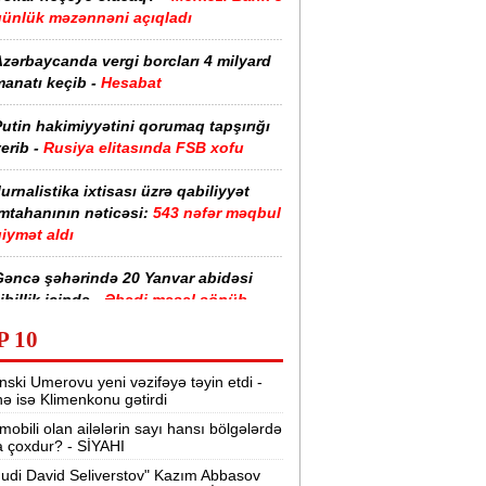
günlük məzənnəni açıqladı
zərbaycanda vergi borcları 4 milyard
anatı keçib -
Hesabat
utin hakimiyyətini qorumaq tapşırığı
erib -
Rusiya elitasında FSB xofu
urnalistika ixtisası üzrə qabiliyyət
imtahanının nəticəsi:
543 nəfər məqbul
iymət aldı
Gəncə şəhərində 20 Yanvar abidəsi
ibillik içində -
Əbədi məşəl sönüb
(VİDEO)
P 10
akistan, Səudiyyə Ərəbistanı və
nski Umerovu yeni vəzifəyə təyin etdi -
ürkiyə saziş imzalayıb -
Birgə müdafiə
nə isə Klimenkonu gətirdi
haqqında
mobili olan ailələrin sayı hansı bölgələrdə
 çoxdur? - SİYAHI
“Tarqovı”dakı yanğın məhdudlaşdırıldı
-
VİDEOLAR
udi David Seliverstov" Kazım Abbasov