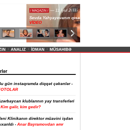
— 11 İyul 2026
ayevanın qısa ətəyi tənqid olundu -
ZIN
ANALIZ
İDMAN
MÜSAHIBƏ
rlər
Bu gün instaqramda diqqət çəkənlər -
FOTOLAR
zərbaycan klublarının yay transferləri
Kim gəlir, kim gedir?
eni Klinikanın direktor müavini işdən
ıxarıldı -
Anar Bayramovdan əmr