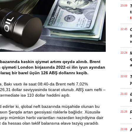
23:09
t
t
G
22:45
ş
v
M
22:24
 bazarında kəskin qiymət artımı qeydə alınıb. Brent
a
n qiyməti London birjasında 2022-ci ilin iyun ayından
 olaraq bir barel üçün 126 ABŞ dollarını keçib.
T
22:02
 Bakı vaxtı ilə saat 08:40-da Brent nefti 7,02%
6,31 dollar səviyyəsində ticarət olunub. ABŞ xam nefti –
21:43
ermediate isə 110 dollar həddini aşıb.
b
yd edirlər ki, qlobal neft bazarında müşahidə olunan bu
axın Şərqdə artan geosiyasi risklərlə bağlıdır. Xüsusilə
21:26
arşı mümkün hərbi variantları nəzərdən keçirdiyinə dair
 da həssas olan təklif balansına əlavə təzyiq yaradıb.
21:06