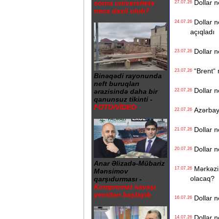
Dollar n
sonra universitetə
27.07.26
necə daxil olub?
Dollar n
24.07.26
açıqladı
Dollar n
23.07.26
“Brent“ n
23.07.26
Binəqədi rayonunda
neft buruqları
Dollar n
22.07.26
ərazisində daha bir
qanunsuz tikinti -
FOTO/VİDEO
Azərbayca
22.07.26
Dollar n
21.07.26
Dollar n
20.07.26
Anar Əlizadə-Mübariz
Mərkəzi 
17.07.26
Mənsimov
olacaq?
qarşıdurması -
Kompromat savaşı
yenidən başlayıb
Dollar n
16.07.26
Dollar n
14.07.26