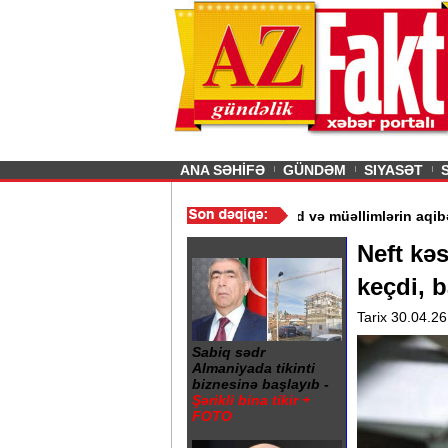
26
şın sürmürəm, saçımı
Previous
ANA SƏHİFƏ
GÜNDƏM
SIYASƏT
r“ - Ərdoğan
/
Gədəbəydə 3 məktəb bağlandı - Şagird və müəllimlə
Neft kəs
keçdi, 
Tarix 30.04.26
Sabiq sədr
Almaniyada tikinti
biznesinə başlayıb -
Şərikli bina tikir +
FOTO