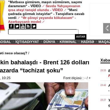
“Mətbəxə girmirəm, maşın sürmürəm, saçımı
daramıram“ - VİDEO
Sevda Yahyayevanın
/ MAQAZIN /
qısa ətəyi tənqid olundu - VİDEO
“Məni
çadrada görmək istəyirlər“ - Tənqidlərə cavab
Sevda Yahy
verdi
“Ər çörəyi yeyəndə kökələcəm“ -
VİDEO
Azərbaycanlı model
AXTAR
SOSIAL
İQTISADIYYAT
DÜNYA
KRIMINAL
HADISƏ
MAQA
rin aqibəti necə olacaq?
/
Xəbə
kin bahalaşdı - Brent 126 dolları
bazarda “təchizat şoku”
23:55
, 10:25
Font ölçüsü :
-
/
+
A
23:42
-
Y
23:27
ç