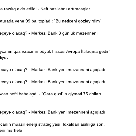
azılıq əldə edildi - Neft hasilatını artıracaqlar
Ə
11:36
ə
urada yenə 99 bal topladı: “Bu nəticəni gözləyirdim“
A
11:19
eçəyə olacaq? - Mərkəzi Bank 3 günlük məzənnəni
11:04
anın qaz ixracının böyük hissəsi Avropa İttifaqına gedir”
b
liyev
10:50
eçəyə olacaq? - Mərkəzi Bank yeni məzənnəni açıqladı
h
eçəyə olacaq? - Mərkəzi Bank yeni məzənnəni açıqladı
10:34
n nefti bahalaşdı - “Qara qızıl“ın qiyməti 75 dolları
r
B
10:17
eçəyə olacaq? - Mərkəzi Bank yeni məzənnəni açıqladı
n
nın müasir enerji strategiyası: İdxaldan asılılığa son,
P
10:02
yeni mərhələ