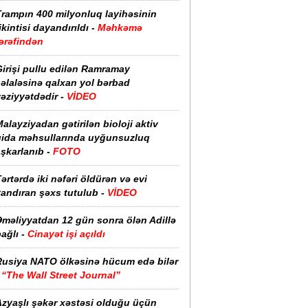
Trampın 400 milyonluq layihəsinin
ikintisi dayandırıldı -
Məhkəmə
ərəfindən
irişi pullu edilən Ramramay
əlaləsinə qalxan yol bərbad
əziyyətdədir -
VİDEO
alayziyadan gətirilən bioloji aktiv
qida məhsullarında uyğunsuzluq
şkarlanıb -
FOTO
ərtərdə iki nəfəri öldürən və evi
yandıran şəxs tutulub -
VİDEO
Əməliyyatdan 12 gün sonra ölən Adillə
ağlı -
Cinayət işi açıldı
Rusiya NATO ölkəsinə hücum edə bilər
-
“The Wall Street Journal”
Azyaşlı şəkər xəstəsi olduğu üçün