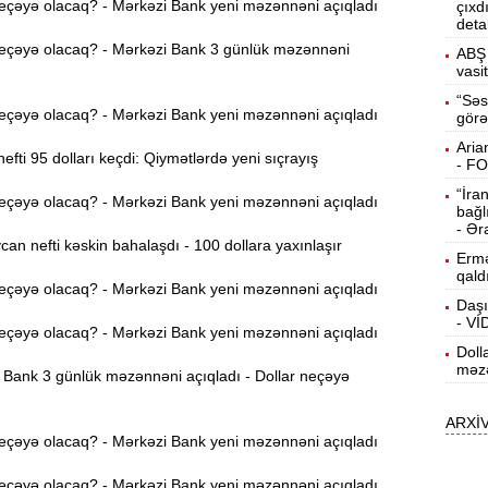
eçəyə olacaq? - Mərkəzi Bank yeni məzənnəni açıqladı
çıxd
deta
15:13
eçəyə olacaq? - Mərkəzi Bank 3 günlük məzənnəni
ö
ABŞ 
vasi
14:59
“Səs
eçəyə olacaq? - Mərkəzi Bank yeni məzənnəni açıqladı
görə
ç
Aria
efti 95 dolları keçdi: Qiymətlərdə yeni sıçrayış
14:43
- F
“İra
eçəyə olacaq? - Mərkəzi Bank yeni məzənnəni açıqladı
bağl
S
14:26
- Ər
n nefti kəskin bahalaşdı - 100 dollara yaxınlaşır
Ermə
qald
eçəyə olacaq? - Mərkəzi Bank yeni məzənnəni açıqladı
T
14:11
Daşı
- V
eçəyə olacaq? - Mərkəzi Bank yeni məzənnəni açıqladı
Doll
3
13:56
məzə
Bank 3 günlük məzənnəni açıqladı - Dollar neçəyə
ARXİ
P
13:40
eçəyə olacaq? - Mərkəzi Bank yeni məzənnəni açıqladı
eçəyə olacaq? - Mərkəzi Bank yeni məzənnəni açıqladı
13:23