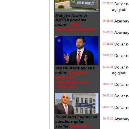
Dollar n
07.08.26
açıqladı
Maliyyə Nazirliyi
AAYDA yoxlama
Azərbayc
06.08.26
aparır -
Ciddi
yeyintilər aşkarlanıb
Azərbayca
05.08.26
Dollar n
04.08.26
Dollar n
03.08.26
Dollar n
31.07.26
Vensin Azərbaycana
səfəri:
Zəngəzur
açıqladı
dəhlizinin
müzakirələri yeni
Dollar n
30.07.26
mərhələdə
Dollar n
29.07.26
Dollar n
28.07.26
Sovet təhsil elitası və
Azərbayca
28.07.26
cavabsız qalan
suallar:
Rektor 6 il