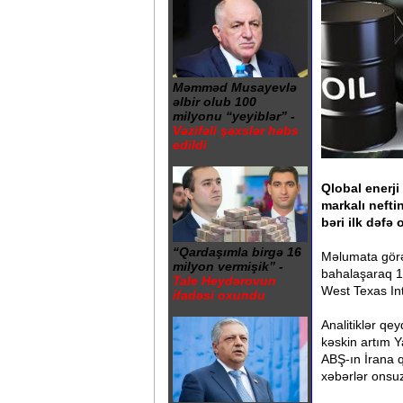
Məmməd Musayevlə
əlbir olub 100
milyonu “yeyiblər” -
Vəzifəli şəxslər həbs
edildi
Qlobal enerji
markalı nefti
bəri ilk dəfə
“Qardaşımla birgə 16
Məlumata görə,
milyon vermişik” -
bahalaşaraq 12
Tale Heydərovun
West Texas Int
ifadəsi oxundu
Analitiklər qe
kəskin artım Y
ABŞ-ın İrana q
xəbərlər onsuz