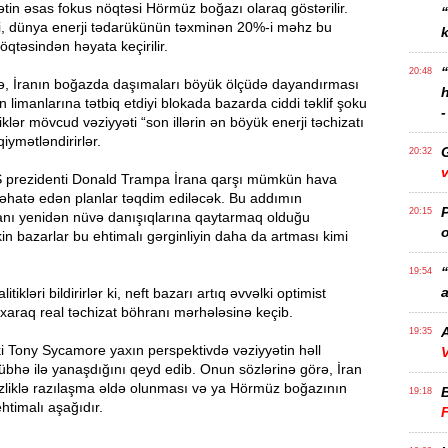
ətin əsas fokus nöqtəsi Hörmüz boğazı olaraq göstərilir.
i, dünya enerji tədarükünün təxminən 20%-i məhz bu
k
nöqtəsindən həyata keçirilir.
20:48
, İranın boğazda daşımaları böyük ölçüdə dayandırması
n limanlarına tətbiq etdiyi blokada bazarda ciddi təklif şoku
-
iklər mövcud vəziyyəti “son illərin ən böyük enerji təchizatı
qiymətləndirirlər.
20:32
v
 ABŞ prezidenti Donald Trampa İrana qarşı mümkün hava
 əhatə edən planlar təqdim ediləcək. Bu addımın
P
20:15
anı yenidən nüvə danışıqlarına qaytarmaq olduğu
o
in bazarlar bu ehtimalı gərginliyin daha da artması kimi
“
19:54
a
tikləri bildirirlər ki, neft bazarı artıq əvvəlki optimist
xaraq real təchizat böhranı mərhələsinə keçib.
A
19:35
ki Tony Sycamore yaxın perspektivdə vəziyyətin həll
V
bhə ilə yanaşdığını qeyd edib. Onun sözlərinə görə, İran
zliklə razılaşma əldə olunması və ya Hörmüz boğazının
19:18
htimalı aşağıdır.