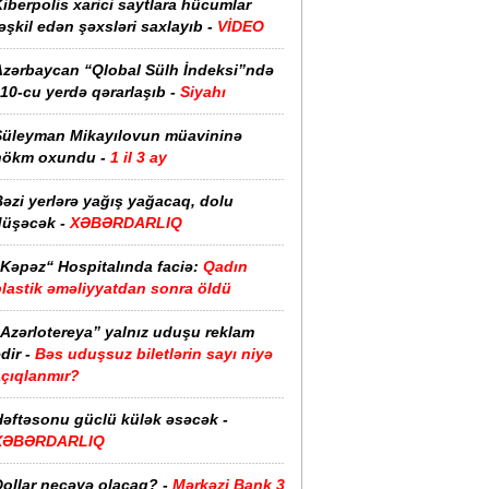
iberpolis xarici saytlara hücumlar
əşkil edən şəxsləri saxlayıb -
VİDEO
Azərbaycan “Qlobal Sülh İndeksi”ndə
10-cu yerdə qərarlaşıb -
Siyahı
Süleyman Mikayılovun müavininə
hökm oxundu -
1 il 3 ay
əzi yerlərə yağış yağacaq, dolu
düşəcək -
XƏBƏRDARLIQ
“Kəpəz“ Hospitalında faciə:
Qadın
plastik əməliyyatdan sonra öldü
“Azərlotereya” yalnız uduşu reklam
dir -
Bəs uduşsuz biletlərin sayı niyə
açıqlanmır?
Həftəsonu güclü külək əsəcək -
XƏBƏRDARLIQ
ollar neçəyə olacaq? -
Mərkəzi Bank 3