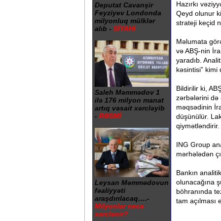
Hazırkı vəziyy
Deputat Cavanşir
Feyziyev Londonda
Qeyd olunur k
milyonluq mülklər
strateji keçid 
alıb -
SİYAHI
Məlumata görə
və ABŞ-nin İra
yaradıb. Analit
kəsintisi” kimi 
Bildirilir ki,
Saleh Məmmədov 1
zərbələrini də
ilə 176 milyon manat
məqsədinin İr
artıq vəsait xərcləyib
-
RƏSMİ
düşünülür. Lak
qiymətləndirir.
ING Group anali
mərhələdən çı
Bankın analiti
olunacağına şü
Leysan Məmmədovun
fəaliyyəti
böhranında te
araşdırılacaq….-
tam açılması e
Milyonlar necə
xərclənir?