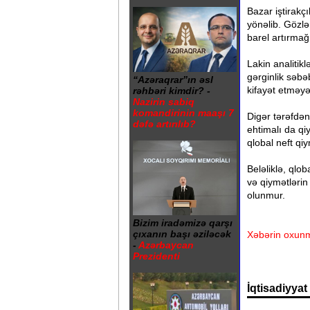
Bazar iştirakç
yönəlib. Gözlə
barel artırmağı
Lakin analitik
gərginlik səbə
“Azəraqrar”ın əsl
kifayət etməyə 
rəhbəri kimdir? -
Nazirin sabiq
komandirinin maaşı 7
Digər tərəfdən
dəfə artırılıb?
ehtimalı da qiy
qlobal neft qiy
Beləliklə, qlo
və qiymətləri
olunmur.
Bizim iradəmizə qarşı
çıxanın başı əziləcək
Xəbərin oxunm
-
Azərbaycan
Prezidenti
İqtisadiyyat