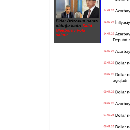
Azərbayc
14.07.26
Eldar Əzizovun narazı
İnflyasiy
14.07.26
olduğu kadr:
Xalid
Ələkbərov yola
Azərbayc
14.07.26
salınır...
Deputat r
Azərbayca
14.07.26
Dollar n
13.07.26
Dollar n
10.07.26
açıqladı
Dollar n
09.07.26
Azərbayca
09.07.26
Dollar n
07.07.26
Dollar n
06.07.26