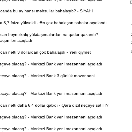
B
B
m
anda bu ay hansı məhsullar bahalaşıb? - SİYAHI
a
a 5,7 faizə yüksəldi - Ən çox bahalaşan sahələr açıqlandı
M
13:08
P
an beynəlxalq yükdaşımalardan nə qədər qazanıb? -
əqəmləri açıqladı
İ
12:54
n nefti 3 dollardan çox bahalaşdı - Yeni qiymət
eçəyə olacaq? - Mərkəzi Bank yeni məzənnəni açıqladı
P
12:38
p
eçəyə olacaq? - Mərkəzi Bank 3 günlük məzənnəni
12:21
p
eçəyə olacaq? - Mərkəzi Bank yeni məzənnəni açıqladı
S
n nefti daha 6.4 dollar qalxdı - Qara qızıl neçəyə satılır?
12:06
-
eçəyə olacaq? - Mərkəzi Bank yeni məzənnəni açıqladı
11:52
eçəyə olacaq? - Mərkəzi Bank yeni məzənnəni açıqladı
b