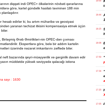
K
19:00
ılarının diqqəti indi OPEC+ ölkələrinin növbəti qərarlarına
t
ntilərə görə, kartel gündəlik hasilatı təxminən 188 min
 planlaşdırır.
18:44
1
lər hesab edirlər ki, bu artım müharibə və geosiyasi
bindən yaranan təchizat itkisini kompensasiya etmək üçün
18:25
bilər.
, Birləşmiş Ərəb Əmirlikləri-nin OPEC-dən çıxması
B
18:08
mətləndirilir. Ekspertlərə görə, belə bir addım kartelin
mətləri üzərində nəzarət imkanlarını zəiflədə bilər.
bal neft bazarında qeyri-müəyyənlik və gərginlik davam edir
17:50
n yaxın müddətdə yüksək səviyyədə qalacağı istisna
17:34
e
a sayı : 1630
17:20
D
17:05