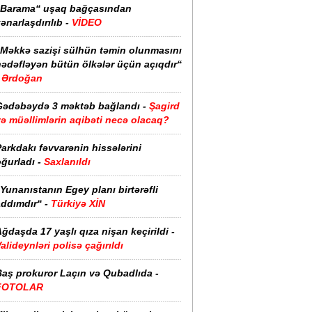
“Barama“ uşaq bağçasından
ənarlaşdırılıb -
VİDEO
“Məkkə sazişi sülhün təmin olunmasını
hədəfləyən bütün ölkələr üçün açıqdır“
Ərdoğan
Gədəbəydə 3 məktəb bağlandı -
Şagird
ə müəllimlərin aqibəti necə olacaq?
arkdakı fəvvarənin hissələrini
ğurladı -
Saxlanıldı
Yunanıstanın Egey planı birtərəfli
ddımdır“ -
Türkiyə XİN
ğdaşda 17 yaşlı qıza nişan keçirildi -
alideynləri polisə çağırıldı
Baş prokuror Laçın və Qubadlıda -
FOTOLAR