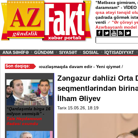
“Mətbəxə girmirəm,
daramıram“ - VİDEO
qısa ətəyi tənqid o
çadrada görmək istə
verdi
“Ər çörəyi 
Azərbaycanlı model
ious
ANA SƏHİFƏ
GÜNDƏM
SIYASƏT
SOSIAL
İQTISADIYYAT
Video
/
Azərbaycan nefti ucuzlaşmaqda davam edir - Yeni qiymət
/
Zəngəzur dəhlizi Orta 
seqmentlərindən birinə
İlham Əliyev
Tarix 15.05.26, 18:19
“Qardaşımla birgə 16
milyon vermişik” -
Tale Heydərovun
ifadəsi oxundu