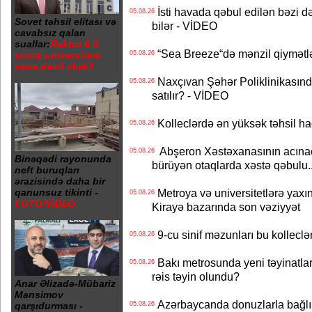
İsti havada qəbul edilən bəzi d
05.08.26
Sovet təhsil elitası və
bilər - VİDEO
cavabsız qalan
suallar:
Rektor 6 il
“Sea Breeze“də mənzil qiymətlər
05.08.26
sonra universitetə
necə daxil olub?
Naxçıvan Şəhər Poliklinikasında
05.08.26
satılır? - VİDEO
Kolleclərdə ən yüksək təhsil haq
05.08.26
Abşeron Xəstəxanasının acınaca
05.08.26
Binəqədi rayonunda
bürüyən otaqlarda xəstə qəbulu..
neft buruqları
ərazisində daha bir
Metroya və universitetlərə yaxın
qanunsuz tikinti -
05.08.26
FOTO/VİDEO
Kirayə bazarında son vəziyyət
9-cu sinif məzunları bu kolleclə
05.08.26
Bakı metrosunda yeni təyinatlar
05.08.26
rəis təyin olundu?
Anar Əlizadə-Mübariz
Mənsimov
Azərbaycanda donuzlarla bağlı m
05.08.26
qarşıdurması -