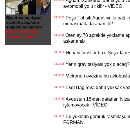
Ağdam-Xankəndi dəmir yolu və
05.08.26
avtomobil yolu tikilir - VİDEO
Peşə Təhsili Agentliyi ilə bağlı i
Eyyubov və digər
04.08.26
vəzifəli şəxslərin
münasibətlərlə aparılıb?
əməlləri açıqlandı -
Baş Prokurorluq
Ötən ay 78 aptekdə yoxlama apa
04.08.26
məlumat yaydı
aşkarlanıb
Əcnəbi turistlər bu il Şuşada ne
04.08.26
Yerin qravitasiyası yox olaca
04.08.26
Metronun əvəzinə bu avtobuslar
04.08.26
Eşqi Bağırova daha yüksək vəzifə
04.08.26
Avqustun 15-dən qatarlar “Niza
04.08.26
işləməyəcək - VİDEO
Bu yüklərin gömrük rəsmiləşdiri
04.08.26
FƏRMAN