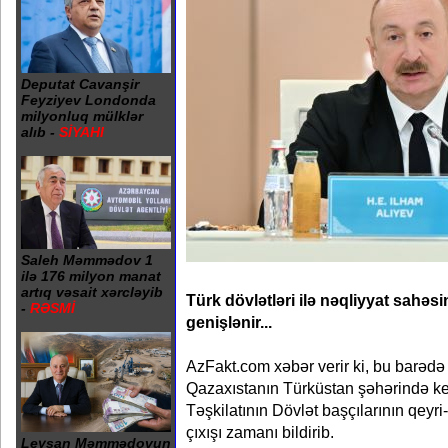
Deputat Cavanşir
Feyziyev Londonda
milyonluq mülklər
alıb -
SİYAHI
Saleh Məmmədov 1
ilə 176 milyon manat
artıq vəsait xərcləyib
Türk dövlətləri ilə nəqliyyat sahə
-
RƏSMİ
genişlənir...
AzFakt.com xəbər verir ki, bu barədə
Qazaxıstanın Türküstan şəhərində keç
Təşkilatının Dövlət başçılarının qeyr
çıxışı zamanı bildirib.
Leysan Məmmədovun