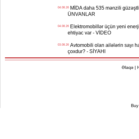
MİDA daha 535 mənzili güzəştli şə
04.08.26
ÜNVANLAR
Elektromobillər üçün yeni ener
04.08.26
ehtiyac var - VİDEO
Avtomobili olan ailələrin sayı 
03.08.26
çoxdur? - SİYAHI
Əlaqə
|
Buy 