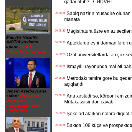
qədər olub? - CƏDVƏL
Sabiq nazirin müsadirə olunan ə
06.08.26
manata
Magistratura üzrə ən az seçilən 
06.08.26
Maliyyə Nazirliyi
AAYDA yoxlama
Apteklərdə eyni dərman fərqli q
06.08.26
aparır -
Ciddi
yeyintilər aşkarlanıb
Özəl universitetlərdə ən çox seç
06.08.26
İsmayıllı rayonunda mal əti ba
05.08.26
Metrodakı təmirə görə bu qədər 
05.08.26
açıqlandı
Vensin Azərbaycana
Ana xəstədirsə, körpəni əmizdir
səfəri:
Zəngəzur
05.08.26
dəhlizinin
Mütəxəssisindən cavab
müzakirələri yeni
mərhələdə
Şokolad alarkən nələrə diqqət 
05.08.26
Bakıda 108 küçə və prospektdə 
05.08.26