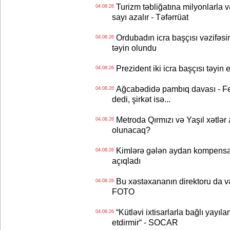
Turizm təbliğatına milyonlarla və
04.08.26
sayı azalır - Təfərrüat
Ordubadın icra başçısı vəzifəsin
04.08.26
təyin olundu
Prezident iki icra başçısı təyi
04.08.26
Ağcabədidə pambıq davası - Fe
04.08.26
dedi, şirkət isə...
Metroda Qırmızı və Yaşıl xətlər a
04.08.26
olunacaq?
Kimlərə gələn aydan kompensas
04.08.26
açıqladı
Bu xəstəxananın direktoru da və
04.08.26
FOTO
“Kütləvi ixtisarlarla bağlı yayıla
04.08.26
etdirmir“ - SOCAR