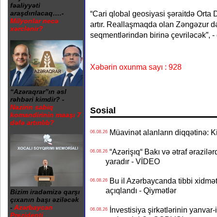
fəaliyyəti
“Cari qlobal geosiyasi şəraitdə Orta
araşdırılacaq….-
Milyonlar necə
artır. Reallaşmaqda olan Zəngəzur də
xərclənir?
seqmentlərindən birinə çevriləcək”, -
Xəbərin oxunma sayı : 928
“Azəraqrar”ın əsl
rəhbəri kimdir? -
Nazirin sabiq
Sosial
komandirinin maaşı 7
dəfə artırılıb?
Müavinət alanların diqqətinə: Ki
06.08.26
“Azərişıq“ Bakı və ətraf ərazilə
06.08.26
yaradır - VİDEO
Bu il Azərbaycanda tibbi xidmət
06.08.26
açıqlandı - Qiymətlər
Bizim iradəmizə qarşı
çıxanın başı əziləcək
-
Azərbaycan
İnvestisiya şirkətlərinin yanvar-
06.08.26
Prezidenti