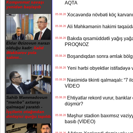
Kompromat savaşı
AQTA
yenidən başlayıb
Xocavəndə növbəti köç karvanı
05.08.26
Ali Məhkəmənin hakimi təqaüdə
05.08.26
Bakıda qısamüddətli yağış yağa
05.08.26
Eldar Əzizovun narazı
PROQNOZ
olduğu kadr:
Xalid
Ələkbərov yola
Boşandıqdan sonra əmlak bölgü
05.08.26
salınır...
Yeni hərbi obyektlər istifadəyə
05.08.26
Nəsimidə tikinti qalmaqalı: “7 ildi
05.08.26
VİDEO
Ehtiyatlar rekord vurur, banklar q
Sahib Məmmədovun
05.08.26
“mənbə” axtarışı
düşmür?
qalmaqal yaratdı -
İşçilərin otağından
Məşhur stadion baxımsız vəziyy
05.08.26
dinləyici qurğu tapılıb
basıb (VİDEO)