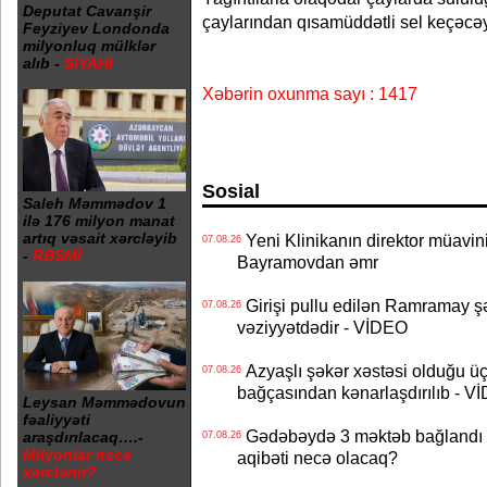
Deputat Cavanşir
çaylarından qısamüddətli sel keçəcəy
Feyziyev Londonda
milyonluq mülklər
alıb -
SİYAHI
Xəbərin oxunma sayı : 1417
Sosial
Saleh Məmmədov 1
ilə 176 milyon manat
artıq vəsait xərcləyib
Yeni Klinikanın direktor müavini 
07.08.26
-
RƏSMİ
Bayramovdan əmr
Girişi pullu edilən Ramramay şə
07.08.26
vəziyyətdədir - VİDEO
Azyaşlı şəkər xəstəsi olduğu ü
07.08.26
bağçasından kənarlaşdırılıb - V
Leysan Məmmədovun
fəaliyyəti
Gədəbəydə 3 məktəb bağlandı - 
araşdırılacaq….-
07.08.26
Milyonlar necə
aqibəti necə olacaq?
xərclənir?