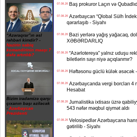
Baş prokuror Laçın və Qubadl
07.08.26
Azərbaycan “Qlobal Sülh İndek
07.08.26
qərarlaşıb - Siyahı
Bəzi yerlərə yağış yağacaq, do
07.08.26
“Azəraqrar”ın əsl
rəhbəri kimdir? -
XƏBƏRDARLIQ
Nazirin sabiq
komandirinin maaşı 7
“Azərlotereya” yalnız uduşu rek
07.08.26
dəfə artırılıb?
biletlərin sayı niyə açıqlanmır?
Həftəsonu güclü külək əsəcə
07.08.26
Azərbaycanda vergi borcları 4 m
07.08.26
Hesabat
Bizim iradəmizə qarşı
Jurnalistika ixtisası üzrə qabiliy
07.08.26
çıxanın başı əziləcək
543 nəfər məqbul qiymət aldı
-
Azərbaycan
Prezidenti
Velosipedlər Azərbaycana hans
07.08.26
gətirilib - Siyahı