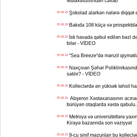
Mütəxəssisindən cavab
Şokolad alarkən nələrə diqqət 
05.08.26
Bakıda 108 küçə və prospektdə 
05.08.26
İsti havada qəbul edilən bəzi d
05.08.26
bilər - VİDEO
“Sea Breeze“də mənzil qiymətlər
05.08.26
Naxçıvan Şəhər Poliklinikasında
05.08.26
satılır? - VİDEO
Kolleclərdə ən yüksək təhsil haq
05.08.26
Abşeron Xəstəxanasının acınaca
05.08.26
bürüyən otaqlarda xəstə qəbulu..
Metroya və universitetlərə yaxın
05.08.26
Kirayə bazarında son vəziyyət
9-cu sinif məzunları bu kolleclə
05.08.26