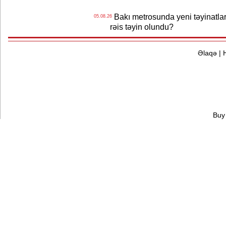
Bakı metrosunda yeni təyinatlar
05.08.26
rəis təyin olundu?
Əlaqə
|
Buy 