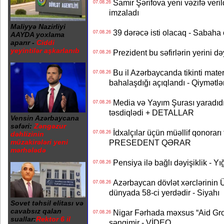
Samir Şərifova yeni vəzifə veri
07.08.26
imzaladı
Maliyyə Nazirliyi
39 dərəcə isti olacaq - Sabaha
07.08.26
AAYDA yoxlama
aparır -
Ciddi
yeyintilər aşkarlanıb
Prezident bu səfirlərin yerini d
07.08.26
Bu il Azərbaycanda tikinti mater
07.08.26
bahalaşdığı açıqlandı - Qiymətlə
Media və Yayım Şurası yaradıdı 
07.08.26
təsdiqlədi + DETALLAR
Vensin Azərbaycana
səfəri:
Zəngəzur
İdxalçılar üçün müəllif qonorarı
07.08.26
dəhlizinin
müzakirələri yeni
PRESEDENT QƏRAR
mərhələdə
Pensiya ilə bağlı dəyişiklik - Yı
07.08.26
Azərbaycan dövlət xərclərinin
07.08.26
dünyada 58-ci yerdədir - Siyahı
Sovet təhsil elitası və
cavabsız qalan
Nigar Fərhada məxsus “Aid Grou
07.08.26
suallar:
Rektor 6 il
səngimir - VİDEO