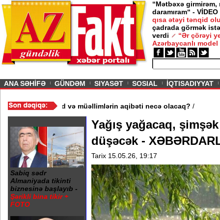
“Mətbəxə girmirəm,
daramıram“ - VİDEO
qısa ətəyi tənqid o
çadrada görmək istə
verdi
“Ər çörəyi 
Azərbaycanlı model
ious
ANA SƏHİFƏ
GÜNDƏM
SIYASƏT
SOSIAL
İQTISADIYYAT
məktəb bağlandı - Şagird və müəllimlərin aqibəti necə olacaq?
/
Yağış yağacaq, şimşək
düşəcək - XƏBƏRDAR
Tarix 15.05.26, 19:17
Sabiq sədr
Almaniyada tikinti
biznesinə başlayıb -
Şərikli bina tikir +
FOTO