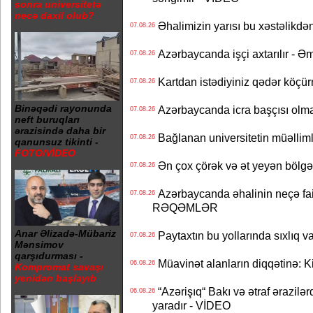
sonra universitetə
necə daxil olub?
Əhalimizin yarısı bu xəstəlikdən
07.08.26
Azərbaycanda işçi axtarılır - Ə
07.08.26
Kartdan istədiyiniz qədər köçür
07.08.26
Binəqədi rayonunda
Azərbaycanda icra başçısı olma
07.08.26
neft buruqları
ərazisində daha bir
Bağlanan universitetin müəllimlər
07.08.26
qanunsuz tikinti -
FOTO/VİDEO
Ən çox çörək və ət yeyən bölgə
07.08.26
Azərbaycanda əhalinin neçə faizi 
07.08.26
RƏQƏMLƏR
Anar Əlizadə-Mübariz
Paytaxtın bu yollarında sıxlıq v
07.08.26
Mənsimov
qarşıdurması -
Müavinət alanların diqqətinə: Ki
06.08.26
Kompromat savaşı
yenidən başlayıb
“Azərişıq“ Bakı və ətraf ərazilə
06.08.26
yaradır - VİDEO