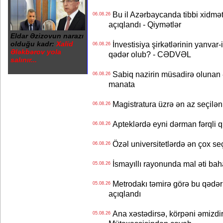
Bu il Azərbaycanda tibbi xidmət
06.08.26
açıqlandı - Qiymətlər
Eldar Əzizovun narazı
olduğu kadr:
Xalid
İnvestisiya şirkətlərinin yanvar-
06.08.26
Ələkbərov yola
qədər olub? - CƏDVƏL
salınır...
Sabiq nazirin müsadirə olunan ə
06.08.26
manata
Magistratura üzrə ən az seçilən 
06.08.26
Apteklərdə eyni dərman fərqli q
06.08.26
Özəl universitetlərdə ən çox seç
06.08.26
İsmayıllı rayonunda mal əti ba
05.08.26
Metrodakı təmirə görə bu qədər 
05.08.26
açıqlandı
Ana xəstədirsə, körpəni əmizdir
05.08.26