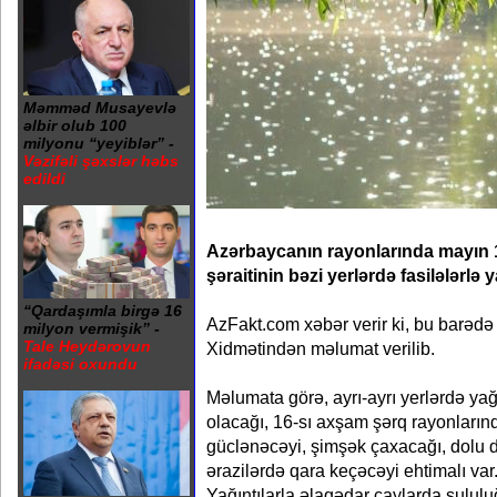
Məmməd Musayevlə
əlbir olub 100
milyonu “yeyiblər” -
Vəzifəli şəxslər həbs
edildi
Azərbaycanın rayonlarında mayın
şəraitinin bəzi yerlərdə fasilələrlə y
“Qardaşımla birgə 16
AzFakt.com xəbər verir ki, bu barədə
milyon vermişik” -
Tale Heydərovun
Xidmətindən məlumat verilib.
ifadəsi oxundu
Məlumata görə, ayrı-ayrı yerlərdə yağ
olacağı, 16-sı axşam şərq rayonlarınd
güclənəcəyi, şimşək çaxacağı, dolu 
ərazilərdə qara keçəcəyi ehtimalı var
Yağıntılarla əlaqədar çaylarda sululu