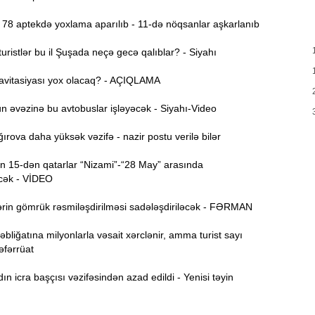
T
17:35
78 aptekdə yoxlama aparılıb - 11-də nöqsanlar aşkarlanıb
e
ristlər bu il Şuşada neçə gecə qalıblar? - Siyahı
17:20
v
avitasiyası yox olacaq? - AÇIQLAMA
x
 əvəzinə bu avtobuslar işləyəcək - Siyahı-Video
17:03
rova daha yüksək vəzifə - nazir postu verilə bilər
N
16:47
 15-dən qatarlar “Nizami”-“28 May” arasında
cək - VİDEO
İ
16:29
rin gömrük rəsmiləşdirilməsi sadələşdiriləcək - FƏRMAN
i
bliğatına milyonlarla vəsait xərclənir, amma turist sayı
“
16:14
Təfərrüat
ç
 icra başçısı vəzifəsindən azad edildi - Yenisi təyin
M
16:00
a