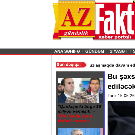
26
şın sürmürəm, saçımı
Previous
ANA SƏHİFƏ
GÜNDƏM
SIYASƏT
 istismarı dayandırıldı - Video
/
Azərbaycan nefti ucuzlaşmaqda da
Bu şəxsl
ediləcə
Tarix 15.05.26
“Qardaşımla birgə 16
milyon vermişik” -
Tale Heydərovun
ifadəsi oxundu