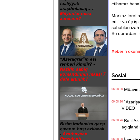
fəaliyyəti
etibarsız hes
araşdırılacaq….-
Milyonlar necə
Mərkəz tərəfin
xərclənir?
edilir və üç i
səbəbləri iza
Bu qərardan i
Xəbərin oxunm
“Azəraqrar”ın əsl
rəhbəri kimdir? -
Nazirin sabiq
komandirinin maaşı 7
Sosial
dəfə artırılıb?
Müavinət 
06.08.26
“Azərişıq
06.08.26
VİDEO
Bu il Azə
06.08.26
Bizim iradəmizə qarşı
açıqlandı
çıxanın başı əziləcək
-
Azərbaycan
Prezidenti
İnvestisi
06.08.26