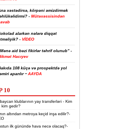
Ana xəstədirsə, körpəni əmizdirmək
əhlükəlidirmi? -
Mütəxəssisindən
cavab
Şokolad alarkən nələrə diqqət
tməliyik? -
VİDEO
Mənə aid bəzi fikirlər təhrif olunub” -
Hikmət Hacıyev
Bakıda 108 küçə və prospektdə yol
əmiri aparılır −
AAYDA
sti havada qəbul edilən bəzi dərmanlar
P 10
əsadlar törədə bilər -
VİDEO
baycan klublarının yay transferləri - Kim
üharibədə 3 400-dən çox iranlı və 18
r, kim gedir?
ABŞ hərbçisi həlak olub -
“Reuters“
nın altından metroya keçid inşa edilir?-
EO
BMT-dən dəhşətli xəbərdarlıq -
49
ilyon insan ac qala bilər
stun ilk günündə hava necə olacaq?-