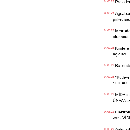
Preziden
04.08.26
Ağcabədi
04.08.26
şirkət isə.
Metroda Q
04.08.26
olunacaq
Kimlərə 
04.08.26
açıqladı
Bu xəstə
04.08.26
“Kütləvi i
04.08.26
SOCAR
MİDA daha
04.08.26
ÜNVANL
Elektrom
04.08.26
var - Vİ
Avtomobil
03.08.26