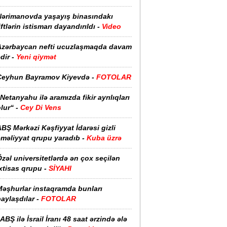
Nərimanovda yaşayış binasındakı
iftlərin istismarı dayandırıldı -
Video
Azərbaycan nefti ucuzlaşmaqda davam
dir -
Yeni qiymət
Ceyhun Bayramov Kiyevdə -
FOTOLAR
Netanyahu ilə aramızda fikir ayrılıqları
lur“ -
Cey Di Vens
BŞ Mərkəzi Kəşfiyyat İdarəsi gizli
əməliyyat qrupu yaradıb -
Kuba üzrə
zəl universitetlərdə ən çox seçilən
xtisas qrupu -
SİYAHI
Məşhurlar instaqramda bunları
aylaşdılar -
FOTOLAR
ABŞ ilə İsrail İranı 48 saat ərzində ələ