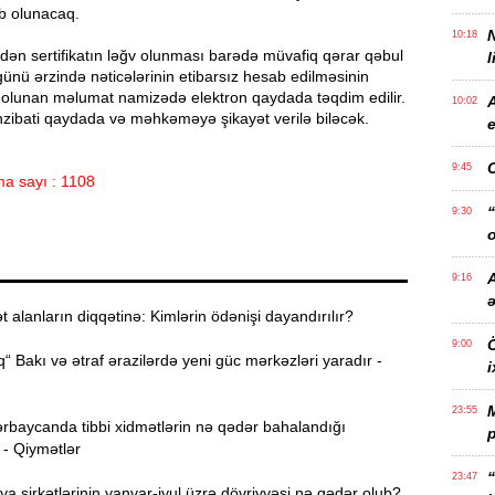
ab olunacaq.
10:18
dən sertifikatın ləğv olunması barədə müvafiq qərar qəbul
l
ş günü ərzində nəticələrinin etibarsız hesab edilməsinin
h olunan məlumat namizədə elektron qaydada təqdim edilir.
10:02
nzibati qaydada və məhkəməyə şikayət verilə biləcək.
e
9:45
a sayı : 1108
“
9:30
o
A
9:16
alanların diqqətinə: Kimlərin ödənişi dayandırılır?
Ö
9:00
“ Bakı və ətraf ərazilərdə yeni güc mərkəzləri yaradır -
i
23:55
rbaycanda tibbi xidmətlərin nə qədər bahalandığı
p
 - Qiymətlər
“
23:47
ya şirkətlərinin yanvar-iyul üzrə dövriyyəsi nə qədər olub?