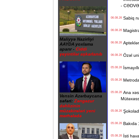
- CƏDV
Sabiq na
06.08.26
Magistrat
06.08.26
Maliyyə Nazirliyi
Apteklərd
06.08.26
AAYDA yoxlama
aparır -
Ciddi
yeyintilər aşkarlanıb
Özəl univ
06.08.26
İsmayıll
05.08.26
Metrodak
05.08.26
Ana xəstə
05.08.26
Vensin Azərbaycana
Mütəxəss
səfəri:
Zəngəzur
dəhlizinin
müzakirələri yeni
Şokolad 
05.08.26
mərhələdə
Bakıda 1
05.08.26
İsti hava
05.08.26