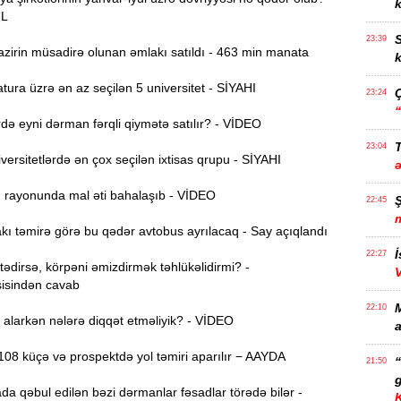
k
ƏL
S
23:39
zirin müsadirə olunan əmlakı satıldı - 463 min manata
k
ura üzrə ən az seçilən 5 universitet - SİYAHI
23:24
ə eyni dərman fərqli qiymətə satılır? - VİDEO
T
23:04
ersitetlərdə ən çox seçilən ixtisas qrupu - SİYAHI
ı rayonunda mal əti bahalaşıb - VİDEO
22:45
ı təmirə görə bu qədər avtobus ayrılacaq - Say açıqlandı
İ
22:27
dirsə, körpəni əmizdirmək təhlükəlidirmi? -
isindən cavab
22:10
alarkən nələrə diqqət etməliyik? - VİDEO
a
08 küçə və prospektdə yol təmiri aparılır − AAYDA
21:50
g
da qəbul edilən bəzi dərmanlar fəsadlar törədə bilər -