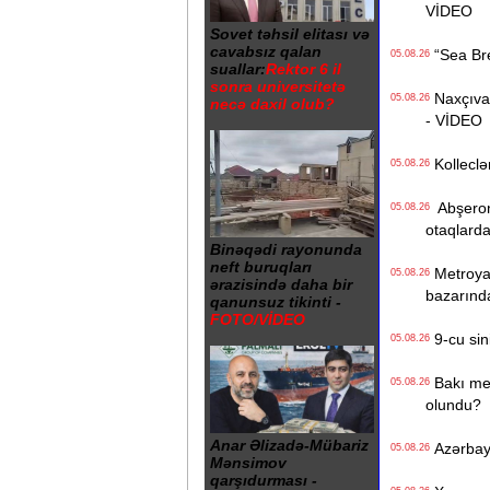
VİDEO
Sovet təhsil elitası və
cavabsız qalan
“Sea Bree
05.08.26
suallar:
Rektor 6 il
sonra universitetə
Naxçıvan 
05.08.26
necə daxil olub?
- VİDEO
Kolleclər
05.08.26
Abşeron 
05.08.26
otaqlarda
Binəqədi rayonunda
neft buruqları
Metroya v
05.08.26
ərazisində daha bir
bazarınd
qanunsuz tikinti -
FOTO/VİDEO
9-cu sini
05.08.26
Bakı metr
05.08.26
olundu?
Anar Əlizadə-Mübariz
Azərbayc
05.08.26
Mənsimov
qarşıdurması -