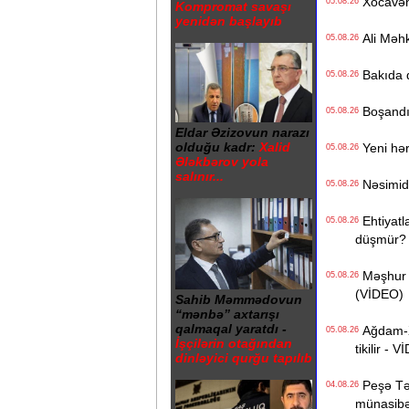
Xocavənd
05.08.26
Kompromat savaşı
yenidən başlayıb
Ali Məhk
05.08.26
Bakıda q
05.08.26
Boşandıq
05.08.26
Eldar Əzizovun narazı
olduğu kadr:
Xalid
Yeni hərb
05.08.26
Ələkbərov yola
salınır...
Nəsimidə 
05.08.26
Ehtiyatla
05.08.26
düşmür?
Məşhur s
05.08.26
(VİDEO)
Sahib Məmmədovun
“mənbə” axtarışı
qalmaqal yaratdı -
Ağdam-Xa
05.08.26
İşçilərin otağından
tikilir - 
dinləyici qurğu tapılıb
Peşə Təhs
04.08.26
münasibət