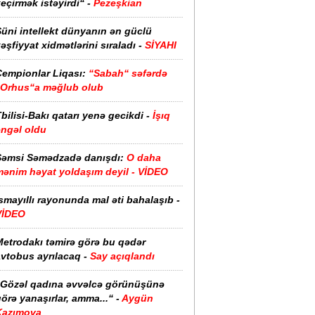
eçirmək istəyirdi“ -
Pezeşkian
üni intellekt dünyanın ən güclü
əşfiyyat xidmətlərini sıraladı -
SİYAHI
Çempionlar Liqası:
“Sabah“ səfərdə
“Orhus“a məğlub olub
bilisi-Bakı qatarı yenə gecikdi -
İşıq
əngəl oldu
Şəmsi Səmədzadə danışdı:
O daha
mənim həyat yoldaşım deyil - VİDEO
smayıllı rayonunda mal əti bahalaşıb -
VİDEO
Metrodakı təmirə görə bu qədər
vtobus ayrılacaq -
Say açıqlandı
“Gözəl qadına əvvəlcə görünüşünə
örə yanaşırlar, amma...“ -
Aygün
Kazımova