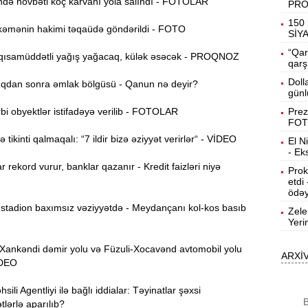
ə növbəti köç karvanı yola salındı - FOTOLAR
PR
19:31
150 
əmənin hakimi təqaüdə göndərildi - FOTO
b
SİY
“Qar
ısamüddətli yağış yağacaq, külək əsəcək - PROQNOZ
19:16
qarş
d
Doll
dan sonra əmlak bölgüsü - Qanun nə deyir?
günl
19:00
i obyektlər istifadəyə verilib - FOTOLAR
Prez
FOT
tikinti qalmaqalı: “7 ildir bizə əziyyət verirlər“ - VİDEO
El N
18:41
- Ek
Ç
r rekord vurur, banklar qazanır - Kredit faizləri niyə
Prok
etdi
N
18:22
ödəy
a
tadion baxımsız vəziyyətdə - Meydançanı kol-kos basıb
Zele
Yeri
K
18:05
o
nkəndi dəmir yolu və Füzuli-Xocavənd avtomobil yolu
ARXİ
VİDEO
17:49
A
ili Agentliyi ilə bağlı iddialar: Təyinatlar şəxsi
B
lərlə aparılıb?