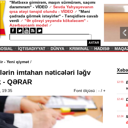
“Mətbəxə girmirəm, maşın sürmürəm, saçımı
daramıram“ - VİDEO
Sevda Yahyayevanın
/ MAQAZIN /
qısa ətəyi tənqid olundu - VİDEO
“Məni
çadrada görmək istəyirlər“ - Tənqidlərə cavab
Sevda Yahy
verdi
“Ər çörəyi yeyəndə kökələcəm“ -
VİDEO
Azərbaycanlı model
AXTAR
SOSIAL
İQTISADIYYAT
DÜNYA
KRIMINAL
HADISƏ
MAQA
vam edir - Yeni qiymət
/
Xəbə
ərin imtahan nəticələri ləğv
k - QƏRAR
E
12:55
v
, 19:35
Font ölçüsü :
-
/
+
12:40
12:24
ö