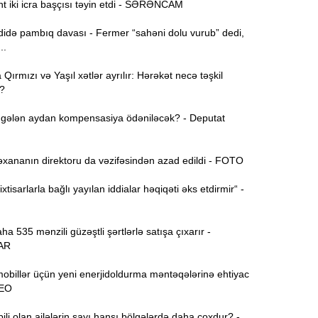
t iki icra başçısı təyin etdi - SƏRƏNCAM
də pambıq davası - Fermer “sahəni dolu vurub” dedi,
15:44
..
U
ırmızı və Yaşıl xətlər ayrılır: Hərəkət necə təşkil
?
B
15:27
gələn aydan kompensasiya ödəniləcək? - Deputat
S
15:12
xananın direktoru da vəzifəsindən azad edildi - FOTO
l
xtisarlarla bağlı yayılan iddialar həqiqəti əks etdirmir“ -
T
14:58
 535 mənzili güzəştli şərtlərlə satışa çıxarır -
14:42
AR
obillər üçün yeni enerjidoldurma məntəqələrinə ehtiyac
DEO
9
14:25
b
i olan ailələrin sayı hansı bölgələrdə daha çoxdur? -