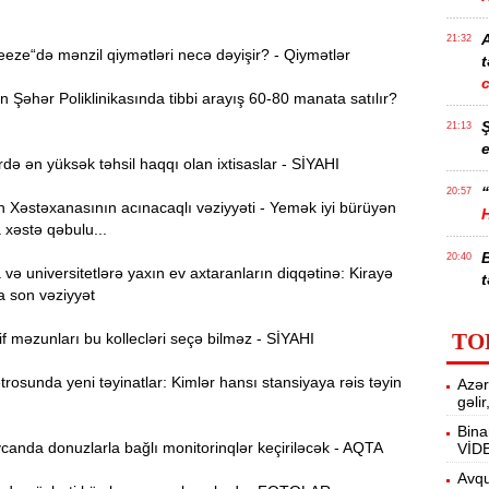
21:32
ze“də mənzil qiymətləri necə dəyişir? - Qiymətlər
t
Şəhər Poliklinikasında tibbi arayış 60-80 manata satılır?
21:13
e
də ən yüksək təhsil haqqı olan ixtisaslar - SİYAHI
“
20:57
Xəstəxanasının acınacaqlı vəziyyəti - Yemək iyi bürüyən
 xəstə qəbulu...
20:40
ə universitetlərə yaxın ev axtaranların diqqətinə: Kirayə
t
a son vəziyyət
İ
20:25
TO
f məzunları bu kollecləri seçə bilməz - SİYAHI
f
osunda yeni təyinatlar: Kimlər hansı stansiyaya rəis təyin
Azər
M
20:06
gəli
Bina
anda donuzlarla bağlı monitorinqlər keçiriləcək - AQTA
VİD
19:48
m
Avqu