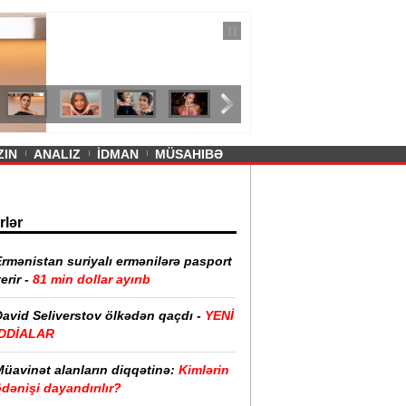
— 11 İyul 2026
ayevanın qısa ətəyi tənqid olundu -
ZIN
ANALIZ
İDMAN
MÜSAHIBƏ
rlər
rmənistan suriyalı ermənilərə pasport
erir -
81 min dollar ayırıb
David Seliverstov ölkədən qaçdı -
YENİ
İDDİALAR
Müavinət alanların diqqətinə:
Kimlərin
dənişi dayandırılır?