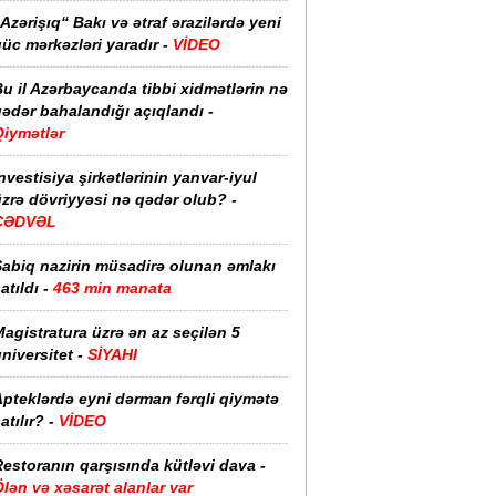
Azərişıq“ Bakı və ətraf ərazilərdə yeni
üc mərkəzləri yaradır -
VİDEO
u il Azərbaycanda tibbi xidmətlərin nə
ədər bahalandığı açıqlandı -
Qiymətlər
nvestisiya şirkətlərinin yanvar-iyul
zrə dövriyyəsi nə qədər olub? -
CƏDVƏL
Sabiq nazirin müsadirə olunan əmlakı
atıldı -
463 min manata
agistratura üzrə ən az seçilən 5
niversitet -
SİYAHI
pteklərdə eyni dərman fərqli qiymətə
atılır? -
VİDEO
estoranın qarşısında kütləvi dava -
lən və xəsarət alanlar var