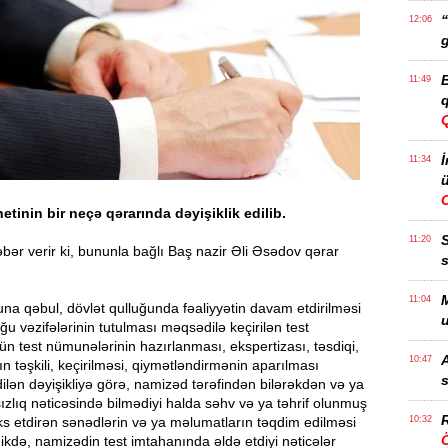
“
12:06
g
B
11:49
q
İ
11:34
ü
etinin bir neçə qərarında dəyişiklik edilib.
11:20
ər verir ki, bununla bağlı Baş nazir Əli Əsədov qərar
s
M
11:04
una qəbul, dövlət qulluğunda fəaliyyətin davam etdirilməsi
u
ğu vəzifələrinin tutulması məqsədilə keçirilən test
ün test nümunələrinin hazırlanması, ekspertizası, təsdiqi,
A
10:47
ın təşkili, keçirilməsi, qiymətləndirmənin aparılması
s
lən dəyişikliyə görə, namizəd tərəfindən bilərəkdən və ya
ızlıq nəticəsində bilmədiyi halda səhv və ya təhrif olunmuş
R
s etdirən sənədlərin və ya məlumatların təqdim edilməsi
10:32
Ö
kdə, namizədin test imtahanında əldə etdiyi nəticələr