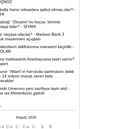
OQNOZ
“Wildberries” anbar tutumunun üçdə
balla hansı ixtisaslara qəbul olmaq olar?–
irini itirib -
21-ci hücum
AHI
abağ“ “Dinamo“nu keçsə, kiminlə
“Sea Breeze“də mənzil qiymətləri necə
ılaşa bilər? - SİYAHI
əyişir? -
Qiymətlər
ar neçəyə olacaq? - Mərkəzi Bank 3
ük məzənnəni açıqladı
Bakıda ticarət mərkəzində FACİƏ:
liftin
identlərin təltifolunma mərasimi keçirilib -
şaxtasına düşüb öldü
OLAR
ino hadisəsinin Azərbaycana təsiri varmı?
Pentaqondan kritik addım:
Rusiya və
spert
inə qarşı yeni plan
uror “Atlant”ın hərracda satılmasını tələb
 - 14 milyon manat zərəri belə
axçıvan Şəhər Poliklinikasında tibbi
əcəklər
rayış 60-80 manata satılır? -
VİDEO
nski Umerovu yeni vəzifəyə təyin etdi -
nə isə Klimenkonu gətirdi
olleclərdə ən yüksək təhsil haqqı
lan ixtisaslar -
SİYAHI
V
"Yəhudi David Seliverstov" Kazım
bbasov çıxdı! -
Bir dələduzla bağlı
Avqust, 2026
SENSASİON detallar
.e
Ç.a
Ç.
C.a
C.
Ş.
B.