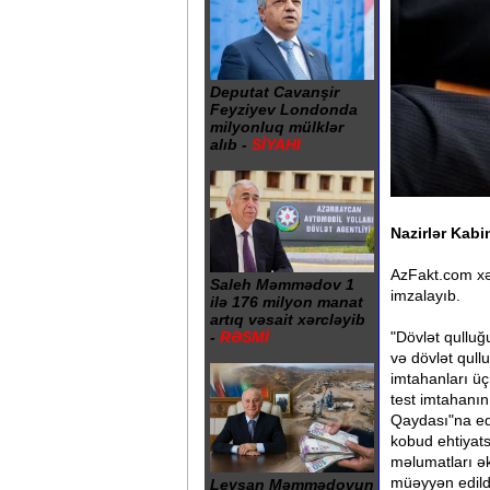
Deputat Cavanşir
Feyziyev Londonda
milyonluq mülklər
alıb -
SİYAHI
Nazirlər Kabin
AzFakt.com xəb
Saleh Məmmədov 1
imzalayıb.
ilə 176 milyon manat
artıq vəsait xərcləyib
"Dövlət qulluğ
-
RƏSMİ
və dövlət qullu
imtahanları üç
test imtahanın
Qaydası"na edi
kobud ehtiyats
məlumatları ək
müəyyən edildi
Leysan Məmmədovun