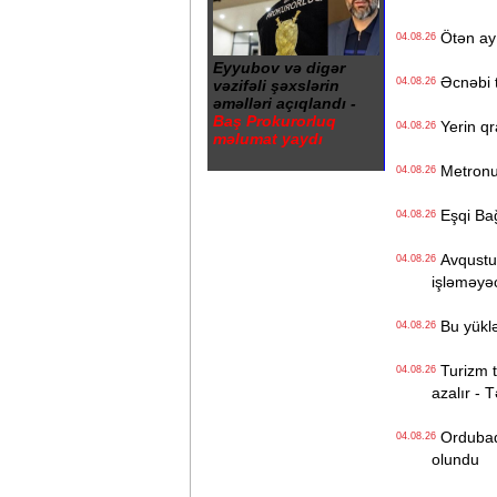
Ötən ay 
04.08.26
Eyyubov və digər
Əcnəbi tu
04.08.26
vəzifəli şəxslərin
əməlləri açıqlandı -
Baş Prokurorluq
Yerin qr
04.08.26
məlumat yaydı
Metronun
04.08.26
Eşqi Bağı
04.08.26
Avqustun
04.08.26
işləməyə
Bu yüklə
04.08.26
Turizm tə
04.08.26
azalır - 
Ordubadın
04.08.26
olundu