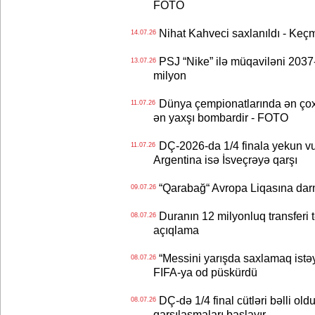
FOTO
Nihat Kahveci saxlanıldı - Keç
14.07.26
PSJ “Nike” ilə müqaviləni 2037-c
13.07.26
milyon
Dünya çempionatlarında ən çox q
11.07.26
ən yaxşı bombardir - FOTO
DÇ-2026-da 1/4 finala yekun vur
11.07.26
Argentina isə İsveçrəyə qarşı
“Qarabağ“ Avropa Liqasına dar
09.07.26
Duranın 12 milyonluq transferi t
08.07.26
açıqlama
“Messini yarışda saxlamaq istəyir
08.07.26
FIFA-ya od püskürdü
DÇ-də 1/4 final cütləri bəlli old
08.07.26
qarşılaşmaları başlayır