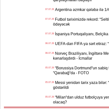
Argentina əzmkar qələbə ilə 1/4
07.07.26
Futbol tariximizdə rekord: “Selt
07.07.26
ödəyəcək
İspaniya Portuqaliyanı, Belçika
07.07.26
UEFA-dan FIFA-ya sərt etiraz: “Q
06.07.26
Norveç Braziliyanı, İngiltərə M
06.07.26
kənarlaşdırdı - İcmallar
“Borussiya Dortmund“un sabiq 
05.07.26
“Qarabağ“da - FOTO
Messi yenidən tarix yaza bilər: “
05.07.26
göstərildi
“Milan“dan ulduz futbolçuya yeni 
05.07.26
olacaq?