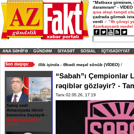
“Mətbəxə girmirəm,
daramıram“ - VİDEO
qısa ətəyi tənqid o
çadrada görmək istə
verdi
“Ər çörəyi 
Azərbaycanlı model
ious
ANA SƏHİFƏ
GÜNDƏM
SIYASƏT
SOSIAL
İQTISADIYYAT
ndə 20 Yanvar abidəsi zibillik içində - Əbədi məşəl sönüb (VİDEO)
“Sabah”ı Çempionlar L
rəqiblər gözləyir? - Ta
Tarix 02.05.26, 17:19
Sabiq sədr
Almaniyada tikinti
biznesinə başlayıb -
Şərikli bina tikir +
FOTO