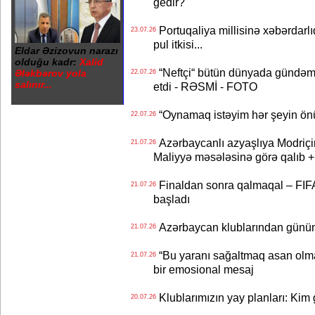
gedir?
Portuqaliya millisinə xəbərdar
23.07.26
pul itkisi...
Eldar Əzizovun narazı
olduğu kadr:
Xalid
“Neftçi“ bütün dünyada gündəm 
Ələkbərov yola
22.07.26
salınır...
etdi - RƏSMİ - FOTO
“Oynamaq istəyim hər şeyin önü
22.07.26
Azərbaycanlı azyaşlıya Modriç
21.07.26
Maliyyə məsələsinə görə qalıb
Finaldan sonra qalmaqal – FIFA 
21.07.26
başladı
Azərbaycan klublarından günün t
21.07.26
“Bu yaranı sağaltmaq asan olm
21.07.26
bir emosional mesaj
Klublarımızın yay planları: Kim g
20.07.26