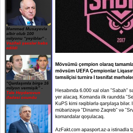
Məmməd Musayevlə
əlbir olub 100
milyonu “yeyiblər” -
Vəzifəli şəxslər həbs
edildi
Mövsümü çempion olaraq tamamla
mövsüm UEFA Çempionlar Liqasınd
təmsilçisi turnirə I təsnifat mərhələ
“Qardaşımla birgə 16
milyon vermişik” -
Hesabında 6.000 xal olan "Sabah" s
Tale Heydərovun
yer alacaq. Komanda ilk raundda "Se
ifadəsi oxundu
KuPS kimi rəqiblərlə qarşılaşa bilər. 
mübarizəyə "Dinamo Zaqreb" və "Sr
komandalar qoşulacaq.
AzFakt.com apasport.az-a istinadla t