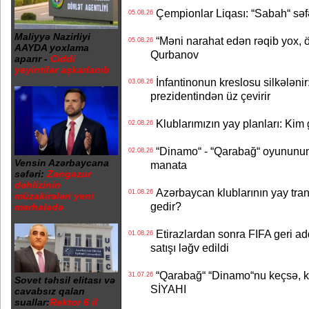
Çempionlar Liqası: “Sabah“ səf
05.08.26
Maliyyə Nazirliyi
“Məni narahat edən rəqib yox, 
05.08.26
AAYDA yoxlama
Qurbanov
aparır -
Ciddi
yeyintilər aşkarlanıb
İnfantinonun kreslosu silkələnir
03.08.26
prezidentindən üz çevirir
Klublarımızın yay planları: Kim g
02.08.26
“Dinamo“ - “Qarabağ“ oyununun bi
02.08.26
Vensin Azərbaycana
manata
səfəri:
Zəngəzur
dəhlizinin
Azərbaycan klublarının yay transf
01.08.26
müzakirələri yeni
gedir?
mərhələdə
Etirazlardan sonra FIFA geri ad
01.08.26
satışı ləğv edildi
“Qarabağ“ “Dinamo“nu keçsə, kim
31.07.26
Sovet təhsil elitası və
SİYAHI
cavabsız qalan
suallar:
Rektor 6 il