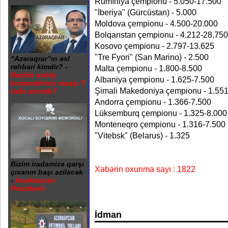
Rumıniya çempionu - 5.050-17.500
"İberiya" (Gürcüstan) - 5.000
Moldova çempionu - 4.500-20.000
Bolqarıstan çempionu - 4.212-28.750
Kosovo çempionu - 2.797-13.625
"Tre Fyori" (San Marino) - 2.500
“Azəraqrar”ın əsl
rəhbəri kimdir? -
Malta çempionu - 1.800-8.500
Nazirin sabiq
Albaniya çempionu - 1.625-7.500
komandirinin maaşı 7
Şimali Makedoniya çempionu - 1.55
dəfə artırılıb?
Andorra çempionu - 1.366-7.500
Lüksemburq çempionu - 1.325-8.000
Monteneqro çempionu - 1.316-7.500
"Vitebsk" (Belarus) - 1.325
Bizim iradəmizə qarşı
Xəbərin oxunma sayı : 1822
çıxanın başı əziləcək
-
Azərbaycan
Prezidenti
İdman