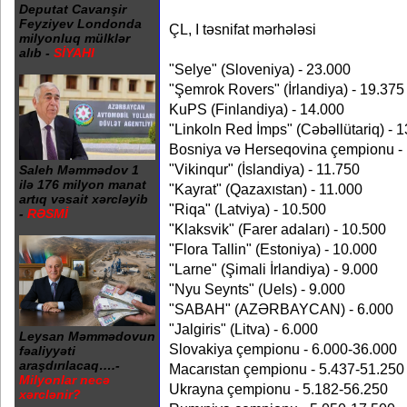
Deputat Cavanşir
Feyziyev Londonda
ÇL, I təsnifat mərhələsi
milyonluq mülklər
alıb -
SİYAHI
"Selye" (Sloveniya) - 23.000
"Şemrok Rovers" (İrlandiya) - 19.375
KuPS (Finlandiya) - 14.000
"Linkoln Red İmps" (Cəbəllütariq) - 
Bosniya və Herseqovina çempionu -
"Vikinqur" (İslandiya) - 11.750
Saleh Məmmədov 1
ilə 176 milyon manat
"Kayrat" (Qazaxıstan) - 11.000
artıq vəsait xərcləyib
"Riqa" (Latviya) - 10.500
-
RƏSMİ
"Klaksvik" (Farer adaları) - 10.500
"Flora Tallin" (Estoniya) - 10.000
"Larne" (Şimali İrlandiya) - 9.000
"Nyu Seynts" (Uels) - 9.000
"SABAH" (AZƏRBAYCAN) - 6.000
"Jalgiris" (Litva) - 6.000
Leysan Məmmədovun
Slovakiya çempionu - 6.000-36.000
fəaliyyəti
araşdırılacaq….-
Macarıstan çempionu - 5.437-51.250
Milyonlar necə
Ukrayna çempionu - 5.182-56.250
xərclənir?