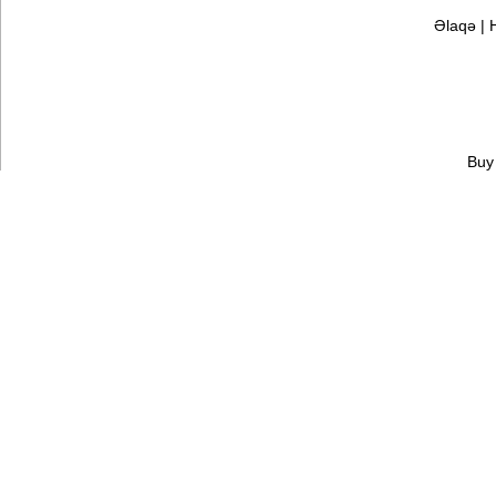
Əlaqə
|
Buy 