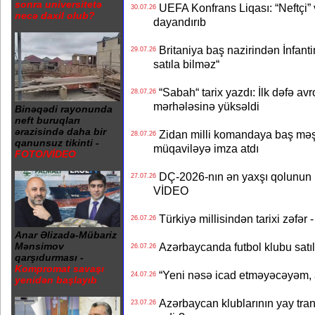
sonra universitetə
UEFA Konfrans Liqası: “Neftçi” 
30.07.26
necə daxil olub?
dayandırıb
Britaniya baş nazirindən İnfantin
29.07.26
satıla bilməz“
“Sabah“ tarix yazdı: İlk dəfə av
28.07.26
mərhələsinə yüksəldi
Binəqədi rayonunda
neft buruqları
ərazisində daha bir
Zidan milli komandaya baş məşqçi
28.07.26
qanunsuz tikinti -
müqaviləyə imza atdı
FOTO/VİDEO
DÇ-2026-nın ən yaxşı qolunun m
27.07.26
VİDEO
Türkiyə millisindən tarixi zəf
26.07.26
Anar Əlizadə-Mübariz
Azərbaycanda futbol klubu satıl
Mənsimov
26.07.26
qarşıdurması -
Kompromat savaşı
“Yeni nəsə icad etməyəcəyəm, 
24.07.26
yenidən başlayıb
Azərbaycan klublarının yay transf
23.07.26