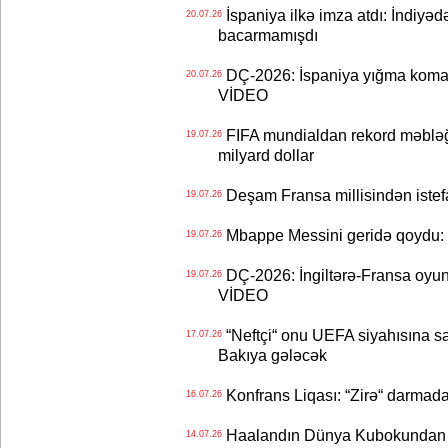
İspaniya ilkə imza atdı: İndiyəd
20.07.26
bacarmamışdı
DÇ-2026: İspaniya yığma koman
20.07.26
VİDEO
FIFA mundialdan rekord məbləğd
19.07.26
milyard dollar
Deşam Fransa millisindən istef
19.07.26
Mbappe Messini geridə qoydu: 
19.07.26
DÇ-2026: İngiltərə-Fransa oyun
19.07.26
VİDEO
“Neftçi“ onu UEFA siyahısına sal
17.07.26
Bakıya gələcək
Konfrans Liqası: “Zirə“ darmad
16.07.26
Haalandın Dünya Kubokundan q
14.07.26