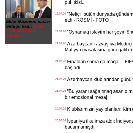
pul itkisi...
“Neftçi“ bütün dünyada gündəm 
22.07.26
etdi - RƏSMİ - FOTO
Eldar Əzizovun narazı
olduğu kadr:
Xalid
Ələkbərov yola
“Oynamaq istəyim hər şeyin önü
22.07.26
salınır...
Azərbaycanlı azyaşlıya Modriç
21.07.26
Maliyyə məsələsinə görə qalıb
Finaldan sonra qalmaqal – FIFA 
21.07.26
başladı
Azərbaycan klublarından günün t
21.07.26
“Bu yaranı sağaltmaq asan olm
21.07.26
bir emosional mesaj
Klublarımızın yay planları: Kim g
20.07.26
İspaniya ilkə imza atdı: İndiyəd
20.07.26
bacarmamışdı