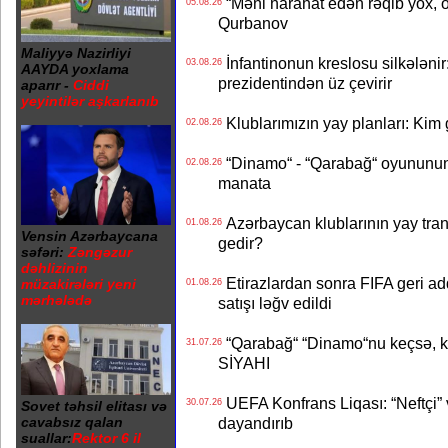
“Məni narahat edən rəqib yox, 
05.08.26
Qurbanov
Maliyyə Nazirliyi
İnfantinonun kreslosu silkələnir
03.08.26
AAYDA yoxlama
prezidentindən üz çevirir
aparır -
Ciddi
yeyintilər aşkarlanıb
Klublarımızın yay planları: Kim g
02.08.26
“Dinamo“ - “Qarabağ“ oyununun bi
02.08.26
manata
Azərbaycan klublarının yay transf
01.08.26
Vensin Azərbaycana
gedir?
səfəri:
Zəngəzur
dəhlizinin
Etirazlardan sonra FIFA geri ad
müzakirələri yeni
01.08.26
mərhələdə
satışı ləğv edildi
“Qarabağ“ “Dinamo“nu keçsə, kim
31.07.26
SİYAHI
UEFA Konfrans Liqası: “Neftçi” 
30.07.26
Sovet təhsil elitası və
cavabsız qalan
dayandırıb
suallar:
Rektor 6 il