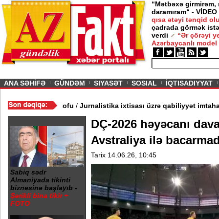
“Mətbəxə girmirəm,
daramıram“ - VİDEO
qısa ətəyi tənqid o
çadrada görmək istə
verdi
“Ər çörəyi 
Azərbaycanlı model
ious
ANA SƏHİFƏ
GÜNDƏM
SIYASƏT
SOSIAL
İQTISADIYYAT
- Rusiya elitasında FSB xofu
/
Jurnalistika ixtisası üzrə qabiliyyət
DÇ-2026 həyəcanı dava
Avstraliya ilə bacarma
Tarix 14.06.26, 10:45
Sabiq sədr
Almaniyada tikinti
biznesinə başlayıb -
Şərikli bina tikir +
FOTO