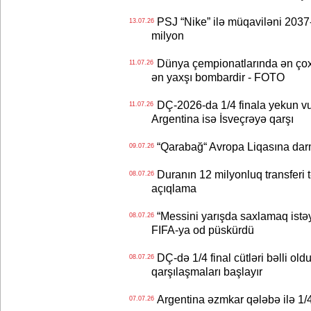
PSJ “Nike” ilə müqaviləni 2037-c
13.07.26
milyon
Dünya çempionatlarında ən çox q
11.07.26
ən yaxşı bombardir - FOTO
DÇ-2026-da 1/4 finala yekun vur
11.07.26
Argentina isə İsveçrəyə qarşı
“Qarabağ“ Avropa Liqasına dar
09.07.26
Duranın 12 milyonluq transferi t
08.07.26
açıqlama
“Messini yarışda saxlamaq istəyir
08.07.26
FIFA-ya od püskürdü
DÇ-də 1/4 final cütləri bəlli old
08.07.26
qarşılaşmaları başlayır
Argentina əzmkar qələbə ilə 1/4
07.07.26