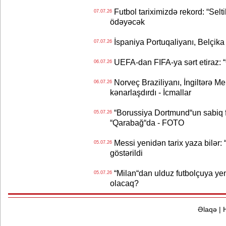
Futbol tariximizdə rekord: “Selt
07.07.26
ödəyəcək
İspaniya Portuqaliyanı, Belçika
07.07.26
UEFA-dan FIFA-ya sərt etiraz: “Q
06.07.26
Norveç Braziliyanı, İngiltərə M
06.07.26
kənarlaşdırdı - İcmallar
“Borussiya Dortmund“un sabiq 
05.07.26
“Qarabağ“da - FOTO
Messi yenidən tarix yaza bilər: “
05.07.26
göstərildi
“Milan“dan ulduz futbolçuya yeni 
05.07.26
olacaq?
Əlaqə
|