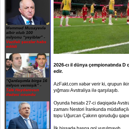
Məmməd Musayevlə
əlbir olub 100
milyonu “yeyiblər” -
Vəzifəli şəxslər həbs
edildi
2026-cı il dünya çempionatında 
edir.
“Qardaşımla birgə 16
AzFakt.com xəbər verir ki, qrupun ik
milyon vermişik” -
yığması Avstraliya ilə qarşılaşıb.
Tale Heydərovun
ifadəsi oxundu
Oyunda hesabı 27-ci dəqiqədə Avstr
zamanı Nestori İrankunda müdafiəçilə
topu Uğurcan Çakırın qoruduğu qapıd
İlk hissədə başqa qol vurulmayıb.