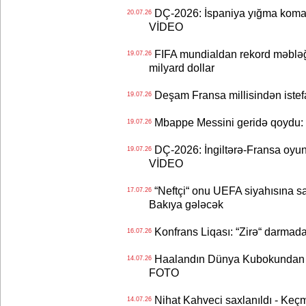
DÇ-2026: İspaniya yığma koman
20.07.26
VİDEO
FIFA mundialdan rekord məbləğd
19.07.26
milyard dollar
Deşam Fransa millisindən istef
19.07.26
Mbappe Messini geridə qoydu: 
19.07.26
DÇ-2026: İngiltərə-Fransa oyun
19.07.26
VİDEO
“Neftçi“ onu UEFA siyahısına sal
17.07.26
Bakıya gələcək
Konfrans Liqası: “Zirə“ darmad
16.07.26
Haalandın Dünya Kubokundan q
14.07.26
FOTO
Nihat Kahveci saxlanıldı - Keç
14.07.26