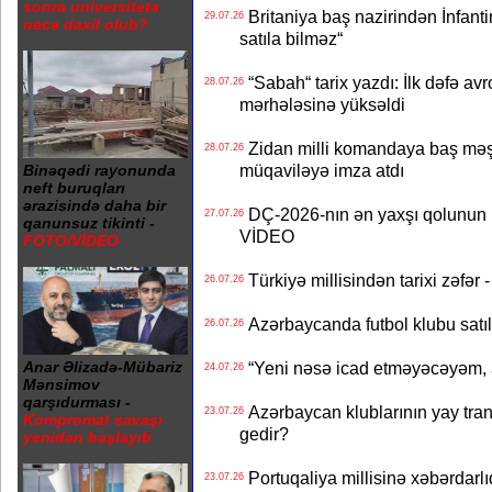
sonra universitetə
Britaniya baş nazirindən İnfantin
29.07.26
necə daxil olub?
satıla bilməz“
“Sabah“ tarix yazdı: İlk dəfə av
28.07.26
mərhələsinə yüksəldi
Zidan milli komandaya baş məşqçi
28.07.26
müqaviləyə imza atdı
Binəqədi rayonunda
neft buruqları
ərazisində daha bir
DÇ-2026-nın ən yaxşı qolunun m
27.07.26
qanunsuz tikinti -
VİDEO
FOTO/VİDEO
Türkiyə millisindən tarixi zəf
26.07.26
Azərbaycanda futbol klubu satıl
26.07.26
“Yeni nəsə icad etməyəcəyəm, 
Anar Əlizadə-Mübariz
24.07.26
Mənsimov
qarşıdurması -
Azərbaycan klublarının yay transf
23.07.26
Kompromat savaşı
gedir?
yenidən başlayıb
Portuqaliya millisinə xəbərdar
23.07.26