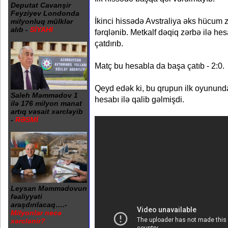
Deputat Cavanşir
Feyziyev Londonda
İkinci hissədə Avstraliya əks hücum 
milyonluq mülklər
alıb -
SİYAHI
fərqlənib. Metkalf dəqiq zərbə ilə hes
çatdırıb.
Matç bu hesabla da başa çatıb - 2:0.
Qeyd edək ki, bu qrupun ilk oyunund
Saleh Məmmədov 1
hesabı ilə qalib gəlmişdi.
ilə 176 milyon manat
artıq vəsait xərcləyib
-
RƏSMİ
Leysan Məmmədovun
fəaliyyəti
araşdırılacaq….-
Milyonlar necə
xərclənir?