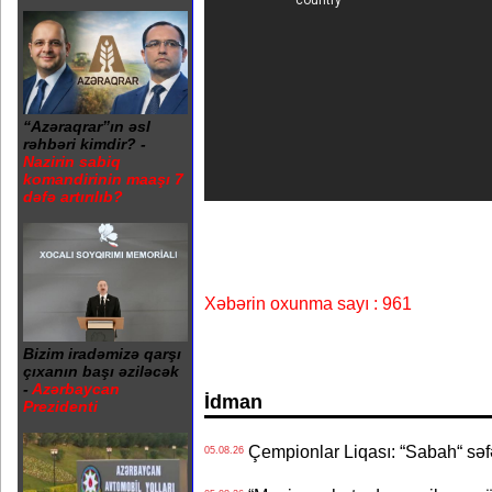
“Azəraqrar”ın əsl
rəhbəri kimdir? -
Nazirin sabiq
komandirinin maaşı 7
dəfə artırılıb?
Xəbərin oxunma sayı : 961
Bizim iradəmizə qarşı
çıxanın başı əziləcək
-
Azərbaycan
İdman
Prezidenti
Çempionlar Liqası: “Sabah“ səf
05.08.26