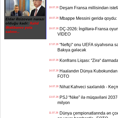
Deşam Fransa millisindən istef
19.07.26
Mbappe Messini geridə qoydu: 
19.07.26
Eldar Əzizovun narazı
olduğu kadr:
Xalid
Ələkbərov yola
DÇ-2026: İngiltərə-Fransa oyun
19.07.26
salınır...
VİDEO
“Neftçi“ onu UEFA siyahısına sal
17.07.26
Bakıya gələcək
Konfrans Liqası: “Zirə“ darmad
16.07.26
Haalandın Dünya Kubokundan q
14.07.26
FOTO
Nihat Kahveci saxlanıldı - Keç
14.07.26
PSJ “Nike” ilə müqaviləni 2037-c
13.07.26
milyon
Dünya çempionatlarında ən çox q
11.07.26