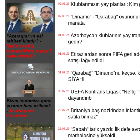
Klublarımızın yay planları: Kim g
02.08.26
“Dinamo“ - “Qarabağ“ oyununun bi
02.08.26
manata
Azərbaycan klublarının yay transf
01.08.26
“Azəraqrar”ın əsl
rəhbəri kimdir? -
gedir?
Nazirin sabiq
komandirinin maaşı 7
Etirazlardan sonra FIFA geri ad
01.08.26
dəfə artırılıb?
satışı ləğv edildi
“Qarabağ“ “Dinamo“nu keçsə, kim
31.07.26
SİYAHI
UEFA Konfrans Liqası: “Neftçi” 
30.07.26
dayandırıb
Bizim iradəmizə qarşı
çıxanın başı əziləcək
Britaniya baş nazirindən İnfantin
-
Azərbaycan
29.07.26
Prezidenti
satıla bilməz“
“Sabah“ tarix yazdı: İlk dəfə av
28.07.26
mərhələsinə yüksəldi