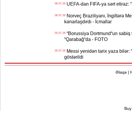
UEFA-dan FIFA-ya sərt etiraz: “Q
06.07.26
Norveç Braziliyanı, İngiltərə M
06.07.26
kənarlaşdırdı - İcmallar
“Borussiya Dortmund“un sabiq 
05.07.26
“Qarabağ“da - FOTO
Messi yenidən tarix yaza bilər: “
05.07.26
göstərildi
Əlaqə
|
Buy 