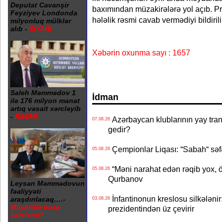
Deputat Cavanşir
baxımından müzakirələrə yol açıb. Pre
Feyziyev Londonda
hələlik rəsmi cavab vermədiyi bildirili
milyonluq mülklər
alıb -
SİYAHI
Xəbərin oxunma sayı : 1657
Saleh Məmmədov 1
İdman
ilə 176 milyon manat
artıq vəsait xərcləyib
-
RƏSMİ
Azərbaycan klublarının yay transf
07.08.26
gedir?
Çempionlar Liqası: “Sabah“ səf
05.08.26
“Məni narahat edən rəqib yox, 
05.08.26
Qurbanov
Leysan Məmmədovun
fəaliyyəti
İnfantinonun kreslosu silkələnir
araşdırılacaq….-
03.08.26
Milyonlar necə
prezidentindən üz çevirir
xərclənir?