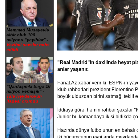
Məmməd Musayevlə
əlbir olub 100
milyonu “yeyiblər” -
Vəzifəli şəxslər həbs
edildi
"Real Madrid"in daxilində heyət pla
anlar yaşanır.
Fanat.Az xəbər verir ki, ESPN-in yay
“Qardaşımla birgə 16
klub rəhbərləri prezident Florentino
milyon vermişik” -
böyük ulduzdan birini satmağı təklif e
Tale Heydərovun
ifadəsi oxundu
İddiaya görə, həmin rəhbər şəxslər "
Junior bu komandaya ikisi birlikdə çox
Hazırda dünya futbolunun ən bahalı 
iki hücumçunun eyni anda meydanda 