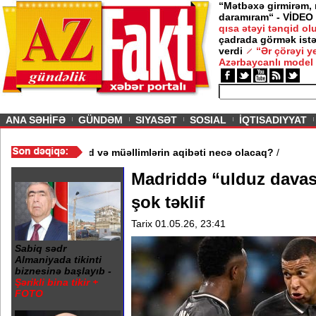
“Mətbəxə girmirəm,
daramıram“ - VİDEO
qısa ətəyi tənqid o
çadrada görmək istə
verdi
“Ər çörəyi 
Azərbaycanlı model
ious
ANA SƏHİFƏ
GÜNDƏM
SIYASƏT
SOSIAL
İQTISADIYYAT
məktəb bağlandı - Şagird və müəllimlərin aqibəti necə olacaq?
/
Madriddə “ulduz davas
şok təklif
Tarix 01.05.26, 23:41
Sabiq sədr
Almaniyada tikinti
biznesinə başlayıb -
Şərikli bina tikir +
FOTO