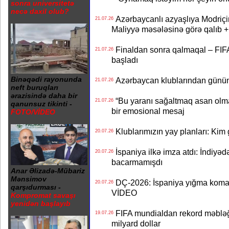
sonra universitetə
necə daxil olub?
Azərbaycanlı azyaşlıya Modriç
21.07.26
Maliyyə məsələsinə görə qalıb
Finaldan sonra qalmaqal – FIFA 
21.07.26
başladı
Binəqədi rayonunda
Azərbaycan klublarından günün t
21.07.26
neft buruqları
ərazisində daha bir
“Bu yaranı sağaltmaq asan olm
21.07.26
qanunsuz tikinti -
bir emosional mesaj
FOTO/VİDEO
Klublarımızın yay planları: Kim g
20.07.26
İspaniya ilkə imza atdı: İndiyəd
20.07.26
bacarmamışdı
Anar Əlizadə-Mübariz
Mənsimov
DÇ-2026: İspaniya yığma koman
20.07.26
qarşıdurması -
VİDEO
Kompromat savaşı
yenidən başlayıb
FIFA mundialdan rekord məbləğd
19.07.26
milyard dollar