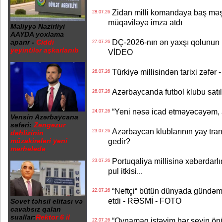
Zidan milli komandaya baş məşqçi
28.07.26
müqaviləyə imza atdı
Maliyyə Nazirliyi
AAYDA yoxlama
DÇ-2026-nın ən yaxşı qolunun m
aparır -
Ciddi
27.07.26
yeyintilər aşkarlanıb
VİDEO
Türkiyə millisindən tarixi zəf
26.07.26
Azərbaycanda futbol klubu satıl
26.07.26
“Yeni nəsə icad etməyəcəyəm, 
24.07.26
Vensin Azərbaycana
səfəri:
Zəngəzur
Azərbaycan klublarının yay transf
23.07.26
dəhlizinin
müzakirələri yeni
gedir?
mərhələdə
Portuqaliya millisinə xəbərdar
23.07.26
pul itkisi...
“Neftçi“ bütün dünyada gündəm 
22.07.26
etdi - RƏSMİ - FOTO
Sovet təhsil elitası və
cavabsız qalan
suallar:
Rektor 6 il
“Oynamaq istəyim hər şeyin önü
22.07.26