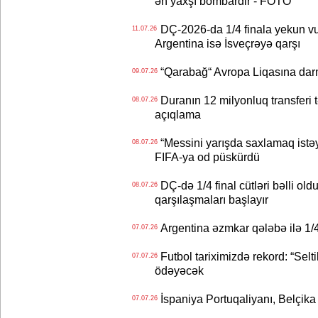
ən yaxşı bombardir - FOTO
DÇ-2026-da 1/4 finala yekun vur
11.07.26
Argentina isə İsveçrəyə qarşı
“Qarabağ“ Avropa Liqasına dar
09.07.26
Duranın 12 milyonluq transferi t
08.07.26
açıqlama
“Messini yarışda saxlamaq istəyir
08.07.26
FIFA-ya od püskürdü
DÇ-də 1/4 final cütləri bəlli old
08.07.26
qarşılaşmaları başlayır
Argentina əzmkar qələbə ilə 1/4
07.07.26
Futbol tariximizdə rekord: “Selt
07.07.26
ödəyəcək
İspaniya Portuqaliyanı, Belçika
07.07.26