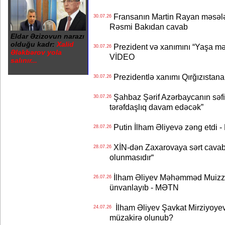
Fransanın Martin Rayan məsələs
30.07.26
Rəsmi Bakıdan cavab
Eldar Əzizovun narazı
olduğu kadr:
Xalid
Prezident və xanımını “Yaşa mən
30.07.26
Ələkbərov yola
VİDEO
salınır...
Prezidentlə xanımı Qırğızıstana
30.07.26
Şahbaz Şərif Azərbaycanın səfirin
30.07.26
tərəfdaşlıq davam edəcək”
Putin İlham Əliyevə zəng etdi -
28.07.26
XİN-dən Zaxarovaya sərt cavab: “
28.07.26
olunmasıdır“
İlham Əliyev Məhəmməd Muizzu
26.07.26
ünvanlayıb - MƏTN
İlham Əliyev Şavkat Mirziyoyevə
24.07.26
müzakirə olunub?