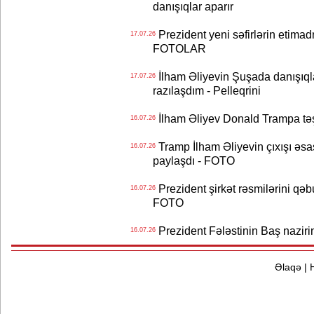
danışıqlar aparır
Prezident yeni səfirlərin etimad
17.07.26
FOTOLAR
İlham Əliyevin Şuşada danışıqlar
17.07.26
razılaşdım - Pelleqrini
İlham Əliyev Donald Trampa tə
16.07.26
Tramp İlham Əliyevin çıxışı əsa
16.07.26
paylaşdı - FOTO
Prezident şirkət rəsmilərini q
16.07.26
FOTO
Prezident Fələstinin Baş nazir
16.07.26
Əlaqə
|