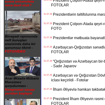
Prezident Çolpon-Atada qeyri-rə
sonra universitetə
FOTOLAR
necə daxil olub?
Prezidentlərin təltifolunma mər
31.07.26
Prezident Çolpon-Atada qeyri-rə
31.07.26
FOTO
Binəqədi rayonunda
Prezidentlər mətbuata bəyanatl
31.07.26
neft buruqları
ərazisində daha bir
Azərbaycan-Qırğızıstan sənədlər
31.07.26
qanunsuz tikinti -
FOTO/VİDEO
FOTOLAR
“Qırğızıstan və Azərbaycan bir-bi
31.07.26
- Sadır Japarov
Azərbaycan və Qırğızıstan Dövlə
31.07.26
Anar Əlizadə-Mübariz
iclası keçirildi - Fotolar
Mənsimov
qarşıdurması -
İlham Əliyevlə həmkarı təkbət
Kompromat savaşı
31.07.26
yenidən başlayıb
Prezident İlham Əliyevin rəsmi 
31.07.26
FOTOLAR