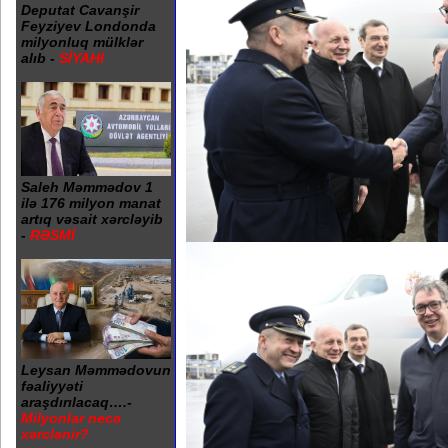
Deputat Cavanşir
Feyziyev Londonda
milyonluq mülklər
alıb -
SİYAHI
Saleh Məmmədov 1
ilə 176 milyon manat
artıq vəsait xərcləyib
-
RƏSMİ
Leysan Məmmədovun
fəaliyyəti
araşdırılacaq….-
Milyonlar necə
xərclənir?