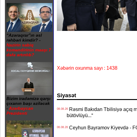
“Azəraqrar”ın əsl
rəhbəri kimdir? -
Nazirin sabiq
komandirinin maaşı 7
dəfə artırılıb?
Xəbərin oxunma sayı : 1438
Siyasət
Bizim iradəmizə qarşı
çıxanın başı əziləcək
-
Azərbaycan
Rəsmi Bakıdan Tbilisiyə açıq me
08.08.26
Prezidenti
bütövlüyü...“
Ceyhun Bayramov Kiyevdə - 
06.08.26