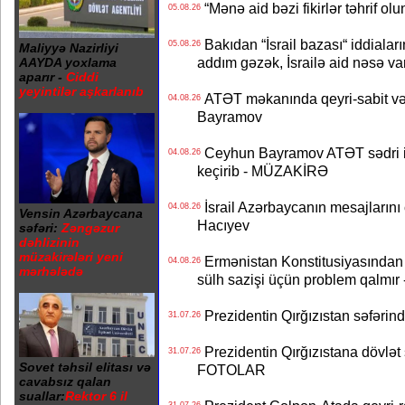
“Mənə aid bəzi fikirlər təhrif ol
05.08.26
Bakıdan “İsrail bazası“ iddialar
05.08.26
Maliyyə Nazirliyi
addım gəzək, İsrailə aid nəsə va
AAYDA yoxlama
aparır -
Ciddi
yeyintilər aşkarlanıb
ATƏT məkanında qeyri-sabit və
04.08.26
Bayramov
Ceyhun Bayramov ATƏT sədri il
04.08.26
keçirib - MÜZAKİRƏ
İsrail Azərbaycanın mesajlarını 
04.08.26
Vensin Azərbaycana
Hacıyev
səfəri:
Zəngəzur
dəhlizinin
müzakirələri yeni
Ermənistan Konstitusiyasından ər
04.08.26
mərhələdə
sülh sazişi üçün problem qalmır
Prezidentin Qırğızıstan səfərin
31.07.26
Prezidentin Qırğızıstana dövlət s
31.07.26
Sovet təhsil elitası və
FOTOLAR
cavabsız qalan
suallar:
Rektor 6 il
31.07.26