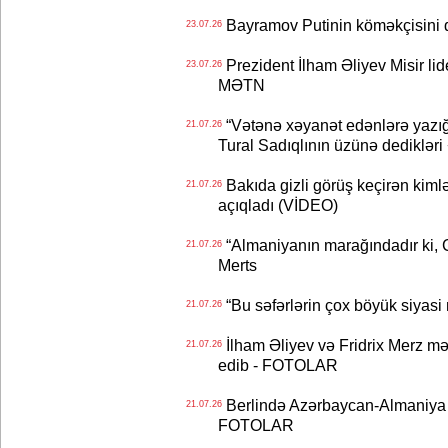
Bayramov Putinin köməkçisini 
23.07.26
Prezident İlham Əliyev Misir lid
23.07.26
MƏTN
“Vətənə xəyanət edənlərə yazığı
21.07.26
Tural Sadıqlının üzünə dediklər
Bakıda gizli görüş keçirən kimlər
21.07.26
açıqladı (VİDEO)
“Almaniyanın marağındadır ki, C
21.07.26
Merts
“Bu səfərlərin çox böyük siyasi m
21.07.26
İlham Əliyev və Fridrix Merz mə
21.07.26
edib - FOTOLAR
Berlində Azərbaycan-Almaniya s
21.07.26
FOTOLAR