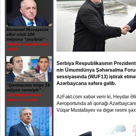
Məmməd Musayevlə
əlbir olub 100
milyonu “yeyiblər” -
Vəzifəli şəxslər həbs
edildi
Serbiya Respublikasının Prezident
nin Ümumdünya Şəhərsalma Foru
sessiyasında (WUF13) iştirak etm
Azərbaycana səfərə gəlib.
“Qardaşımla birgə 16
milyon vermişik” -
Tale Heydərovun
AzFakt.com xəbər verir ki, Heydər Ə
ifadəsi oxundu
Aeroportunda ali qonağı Azərbaycanı
Vüqar Mustafayev və digər rəsmi şəxsl