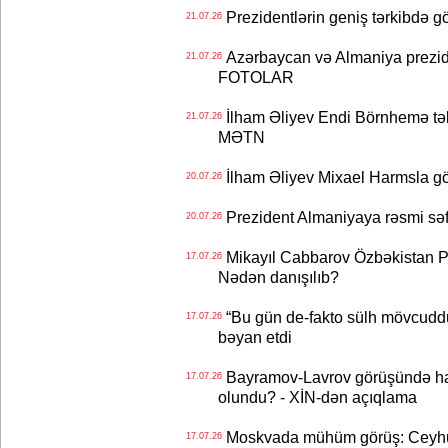
Prezidentlərin geniş tərkibdə 
21.07.26
Azərbaycan və Almaniya preziden
21.07.26
FOTOLAR
İlham Əliyev Endi Börnhemə təb
21.07.26
MƏTN
İlham Əliyev Mixael Harmsla 
20.07.26
Prezident Almaniyaya rəsmi sə
20.07.26
Mikayıl Cabbarov Özbəkistan Pre
17.07.26
Nədən danışılıb?
“Bu gün de-fakto sülh mövcuddu
17.07.26
bəyan etdi
Bayramov-Lavrov görüşündə ha
17.07.26
olundu? - XİN-dən açıqlama
Moskvada mühüm görüş: Ceyhu
17.07.26