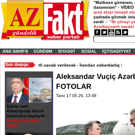
“Mətbəxə girmirəm,
daramıram“ - VİDEO
qısa ətəyi tənqid o
çadrada görmək istə
verdi
“Ər çörəyi 
Azərbaycanlı model
ious
ANA SƏHİFƏ
GÜNDƏM
SIYASƏT
SOSIAL
İQTISADIYYAT
/
ABŞ hücum etsə, qətiyyətli cavab veriləcək - İrandan xəbərdarlı
Aleksandar Vuçiç Azər
FOTOLAR
Tarix 17.05.26, 13:48
Sabiq sədr
Almaniyada tikinti
biznesinə başlayıb -
Şərikli bina tikir +
FOTO