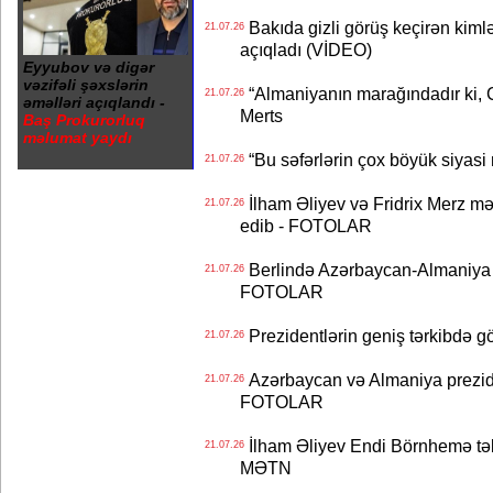
Bakıda gizli görüş keçirən kimlər
21.07.26
açıqladı (VİDEO)
Eyyubov və digər
vəzifəli şəxslərin
“Almaniyanın marağındadır ki, C
21.07.26
əməlləri açıqlandı -
Merts
Baş Prokurorluq
məlumat yaydı
“Bu səfərlərin çox böyük siyasi m
21.07.26
İlham Əliyev və Fridrix Merz mə
21.07.26
edib - FOTOLAR
Berlində Azərbaycan-Almaniya s
21.07.26
FOTOLAR
Prezidentlərin geniş tərkibdə 
21.07.26
Azərbaycan və Almaniya preziden
21.07.26
FOTOLAR
İlham Əliyev Endi Börnhemə təb
21.07.26
MƏTN