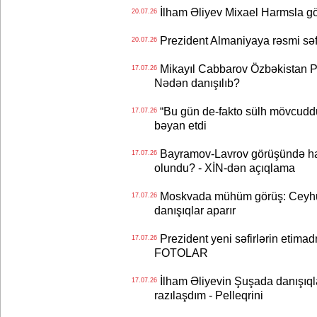
İlham Əliyev Mixael Harmsla 
20.07.26
Prezident Almaniyaya rəsmi sə
20.07.26
Mikayıl Cabbarov Özbəkistan Pre
17.07.26
Nədən danışılıb?
“Bu gün de-fakto sülh mövcuddu
17.07.26
bəyan etdi
Bayramov-Lavrov görüşündə ha
17.07.26
olundu? - XİN-dən açıqlama
Moskvada mühüm görüş: Ceyhu
17.07.26
danışıqlar aparır
Prezident yeni səfirlərin etimad
17.07.26
FOTOLAR
İlham Əliyevin Şuşada danışıqlar
17.07.26
razılaşdım - Pelleqrini