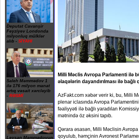
Deputat Cavanşir
Feyziyev Londonda
milyonluq mülklər
alıb -
SİYAHI
Milli Məclis Avropa Parlamenti ilə 
Saleh Məmmədov 1
əlaqələrin dayandırılması ilə bağlı
ilə 176 milyon manat
artıq vəsait xərcləyib
AzFakt.com xəbər verir ki, bu, Milli M
-
RƏSMİ
plenar iclasında Avropa Parlamentin
fəaliyyəti ilə bağlı yaradılan Komissi
mətnində öz əksini tapıb.
Qərara əsasən, Milli Məclisin Avropa İ
qoyulub, həmçinin Avronest Parlame
Leysan Məmmədovun