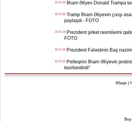
İlham Əliyev Donald Trampa tə
16.07.26
Tramp İlham Əliyevin çıxışı əsa
16.07.26
paylaşdı - FOTO
Prezident şirkət rəsmilərini q
16.07.26
FOTO
Prezident Fələstinin Baş nazir
16.07.26
Pelleqrini İlham Əliyevin jestin
14.07.26
təsirləndirdi“
Əlaqə
|
Buy 