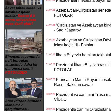
Prezidentlər mətbuata bəyanatl
31.07.26
Sovet təhsil elitası və
Azərbaycan-Qırğızıstan sənədlər
31.07.26
cavabsız qalan
FOTOLAR
suallar:
Rektor 6 il
sonra universitetə
necə daxil olub?
“Qırğızıstan və Azərbaycan bir-bi
31.07.26
- Sadır Japarov
Azərbaycan və Qırğızıstan Dövlə
31.07.26
iclası keçirildi - Fotolar
İlham Əliyevlə həmkarı təkbət
31.07.26
Binəqədi rayonunda
neft buruqları
Prezident İlham Əliyevin rəsmi 
ərazisində daha bir
31.07.26
qanunsuz tikinti -
FOTOLAR
FOTO/VİDEO
Fransanın Martin Rayan məsələs
30.07.26
Rəsmi Bakıdan cavab
Prezident və xanımını “Yaşa mən
30.07.26
VİDEO
Anar Əlizadə-Mübariz
Mənsimov
qarşıdurması -
Prezidentlə xanımı Qırğızıstana
30.07.26