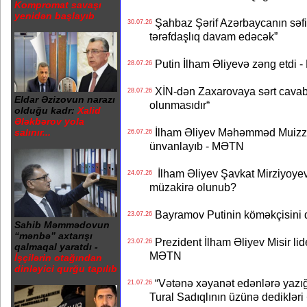
Kompromat savaşı
yenidən başlayıb
Şahbaz Şərif Azərbaycanın səfirin
30.07.26
tərəfdaşlıq davam edəcək”
Putin İlham Əliyevə zəng etdi -
28.07.26
XİN-dən Zaxarovaya sərt cavab: “
28.07.26
Eldar Əzizovun narazı
olunmasıdır“
olduğu kadr:
Xalid
Ələkbərov yola
İlham Əliyev Məhəmməd Muizzu
salınır...
26.07.26
ünvanlayıb - MƏTN
İlham Əliyev Şavkat Mirziyoyevə
24.07.26
müzakirə olunub?
Bayramov Putinin köməkçisini 
23.07.26
Sahib Məmmədovun
“mənbə” axtarışı
Prezident İlham Əliyev Misir lid
23.07.26
qalmaqal yaratdı -
MƏTN
İşçilərin otağından
dinləyici qurğu tapılıb
“Vətənə xəyanət edənlərə yazığı
21.07.26
Tural Sadıqlının üzünə dediklər