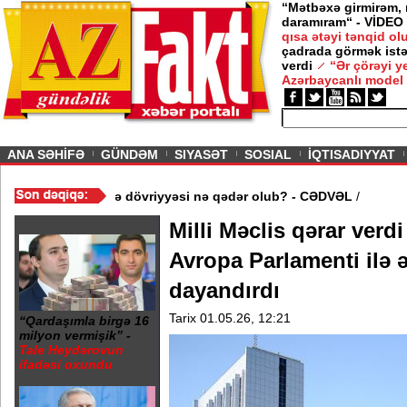
“Mətbəxə girmirəm,
daramıram“ - VİDEO
qısa ətəyi tənqid o
çadrada görmək istə
verdi
“Ər çörəyi 
Azərbaycanlı model
ious
ANA SƏHİFƏ
GÜNDƏM
SIYASƏT
SOSIAL
İQTISADIYYAT
kətlərinin yanvar-iyul üzrə dövriyyəsi nə qədər olub? - CƏDVƏL
/
Milli Məclis qərar verd
Avropa Parlamenti ilə ə
dayandırdı
Tarix 01.05.26, 12:21
“Qardaşımla birgə 16
milyon vermişik” -
Tale Heydərovun
ifadəsi oxundu