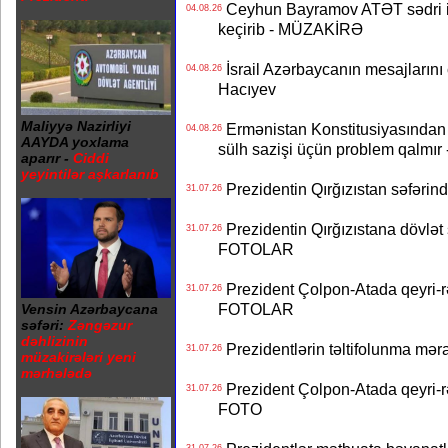
Ceyhun Bayramov ATƏT sədri il
04.08.26
keçirib - MÜZAKİRƏ
İsrail Azərbaycanın mesajlarını 
04.08.26
Hacıyev
Maliyyə Nazirliyi
Ermənistan Konstitusiyasından ər
04.08.26
AAYDA yoxlama
sülh sazişi üçün problem qalmır
aparır -
Ciddi
yeyintilər aşkarlanıb
Prezidentin Qırğızıstan səfərin
31.07.26
Prezidentin Qırğızıstana dövlət s
31.07.26
FOTOLAR
Prezident Çolpon-Atada qeyri-rə
31.07.26
FOTOLAR
Vensin Azərbaycana
səfəri:
Zəngəzur
dəhlizinin
Prezidentlərin təltifolunma mər
31.07.26
müzakirələri yeni
mərhələdə
Prezident Çolpon-Atada qeyri-rə
31.07.26
FOTO