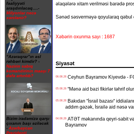
əlaqələrə xitam verilməsi barədə pro
fəaliyyəti
araşdırılacaq….-
Milyonlar necə
Sənəd səsverməyə qoyularaq qəbul e
xərclənir?
Xəbərin oxunma sayı : 1687
“Azəraqrar”ın əsl
rəhbəri kimdir? -
Siyasət
Nazirin sabiq
komandirinin maaşı 7
dəfə artırılıb?
Ceyhun Bayramov Kiyevdə - 
06.08.26
“Mənə aid bəzi fikirlər təhrif ol
05.08.26
Bakıdan “İsrail bazası“ iddialar
05.08.26
addım gəzək, İsrailə aid nəsə va
Bizim iradəmizə qarşı
ATƏT məkanında qeyri-sabit və
04.08.26
çıxanın başı əziləcək
Bayramov
-
Azərbaycan
Prezidenti