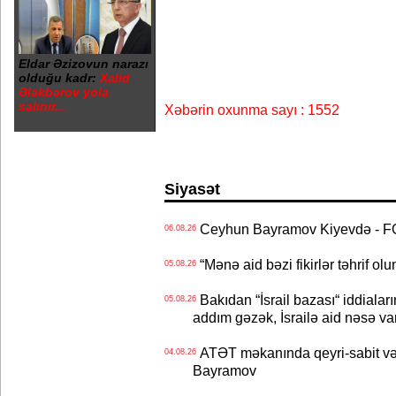
Eldar Əzizovun narazı
olduğu kadr:
Xalid
Ələkbərov yola
salınır...
Xəbərin oxunma sayı : 1552
Siyasət
Ceyhun Bayramov Kiyevdə - 
06.08.26
“Mənə aid bəzi fikirlər təhrif ol
05.08.26
Bakıdan “İsrail bazası“ iddialar
05.08.26
addım gəzək, İsrailə aid nəsə va
ATƏT məkanında qeyri-sabit və
04.08.26
Bayramov