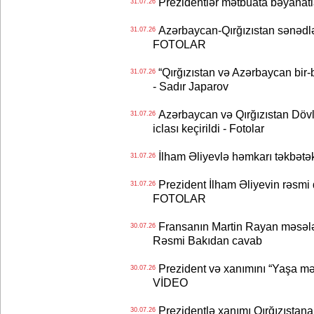
Prezidentlər mətbuata bəyanatl
31.07.26
Azərbaycan-Qırğızıstan sənədlər
31.07.26
FOTOLAR
“Qırğızıstan və Azərbaycan bir-bi
31.07.26
- Sadır Japarov
Azərbaycan və Qırğızıstan Dövlə
31.07.26
iclası keçirildi - Fotolar
İlham Əliyevlə həmkarı təkbət
31.07.26
Prezident İlham Əliyevin rəsmi 
31.07.26
FOTOLAR
Fransanın Martin Rayan məsələs
30.07.26
Rəsmi Bakıdan cavab
Prezident və xanımını “Yaşa mən
30.07.26
VİDEO
Prezidentlə xanımı Qırğızıstana
30.07.26