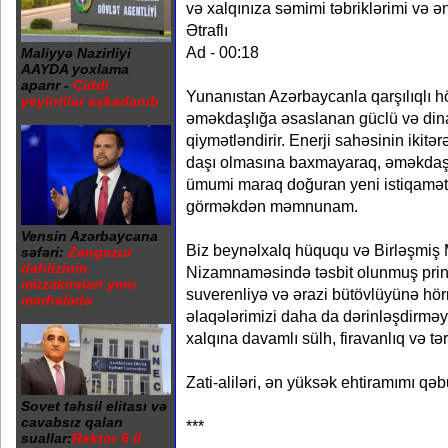
və xalqınıza səmimi təbriklərimi və ən
Ətraflı
Ad - 00:18
Maliyyə Nazirliyi
AAYDA yoxlama
aparır -
Ciddi
Yunanıstan Azərbaycanla qarşılıqlı h
yeyintilər aşkarlanıb
əməkdaşlığa əsaslanan güclü və dina
qiymətləndirir. Enerji sahəsinin ikitə
daşı olmasına baxmayaraq, əməkdaşl
ümumi maraq doğuran yeni istiqamət
görməkdən məmnunam.
Vensin Azərbaycana
Biz beynəlxalq hüququ və Birləşmiş Mi
səfəri:
Zəngəzur
dəhlizinin
Nizamnaməsində təsbit olunmuş prin
müzakirələri yeni
suverenliyə və ərazi bütövlüyünə hör
mərhələdə
əlaqələrimizi daha da dərinləşdirmə
xalqına davamlı sülh, firavanlıq və tə
Zati-aliləri, ən yüksək ehtiramımı qəb
Sovet təhsil elitası və
cavabsız qalan
***
suallar:
Rektor 6 il