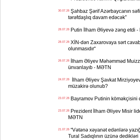
Şahbaz Şərif Azərbaycanın səfirin
30.07.26
tərəfdaşlıq davam edəcək”
Putin İlham Əliyevə zəng etdi -
28.07.26
XİN-dən Zaxarovaya sərt cavab: “
28.07.26
olunmasıdır“
İlham Əliyev Məhəmməd Muizzu
26.07.26
ünvanlayıb - MƏTN
İlham Əliyev Şavkat Mirziyoyevə
24.07.26
müzakirə olunub?
Bayramov Putinin köməkçisini 
23.07.26
Prezident İlham Əliyev Misir lid
23.07.26
MƏTN
“Vətənə xəyanət edənlərə yazığı
21.07.26
Tural Sadıqlının üzünə dediklər