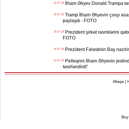
İlham Əliyev Donald Trampa tə
16.07.26
Tramp İlham Əliyevin çıxışı əsa
16.07.26
paylaşdı - FOTO
Prezident şirkət rəsmilərini q
16.07.26
FOTO
Prezident Fələstinin Baş nazir
16.07.26
Pelleqrini İlham Əliyevin jestin
14.07.26
təsirləndirdi“
Əlaqə
|
Buy 