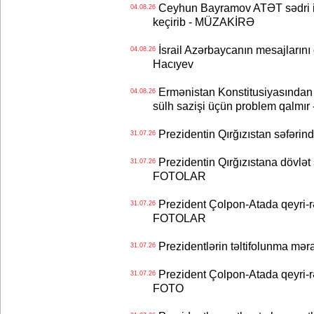
Ceyhun Bayramov ATƏT sədri il
04.08.26
keçirib - MÜZAKİRƏ
İsrail Azərbaycanın mesajlarını 
04.08.26
Hacıyev
Ermənistan Konstitusiyasından ər
04.08.26
sülh sazişi üçün problem qalmır
Prezidentin Qırğızıstan səfərin
31.07.26
Prezidentin Qırğızıstana dövlət s
31.07.26
FOTOLAR
Prezident Çolpon-Atada qeyri-rə
31.07.26
FOTOLAR
Prezidentlərin təltifolunma mər
31.07.26
Prezident Çolpon-Atada qeyri-rə
31.07.26
FOTO