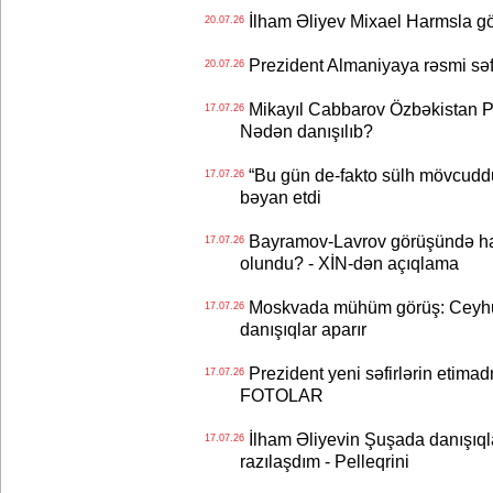
İlham Əliyev Mixael Harmsla 
20.07.26
Prezident Almaniyaya rəsmi sə
20.07.26
Mikayıl Cabbarov Özbəkistan Pre
17.07.26
Nədən danışılıb?
“Bu gün de-fakto sülh mövcuddu
17.07.26
bəyan etdi
Bayramov-Lavrov görüşündə ha
17.07.26
olundu? - XİN-dən açıqlama
Moskvada mühüm görüş: Ceyhu
17.07.26
danışıqlar aparır
Prezident yeni səfirlərin etimad
17.07.26
FOTOLAR
İlham Əliyevin Şuşada danışıqlar
17.07.26
razılaşdım - Pelleqrini