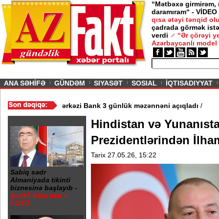
“Mətbəxə girmirəm,
daramıram“ - VİDEO
qısa ətəyi tənqid o
çadrada görmək istə
verdi
“Ər çörəyi 
Azərbaycanlı model
ious
ANA SƏHİFƏ
GÜNDƏM
SIYASƏT
SOSIAL
İQTISADIYYAT
/
Dollar neçəyə olacaq? - Mərkəzi Bank 3 günlük məzənnəni açıql
Hindistan və Yunanıst
Prezidentlərindən İlha
Tarix 27.05.26, 15:22
Sabiq sədr
Almaniyada tikinti
biznesinə başlayıb -
Şərikli bina tikir +
FOTO