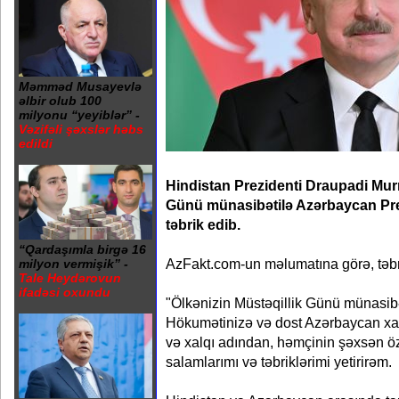
Məmməd Musayevlə
əlbir olub 100
milyonu “yeyiblər” -
Vəzifəli şəxslər həbs
edildi
Hindistan Prezidenti Draupadi Mur
Günü münasibətilə Azərbaycan Prez
təbrik edib.
“Qardaşımla birgə 16
AzFakt.com-un məlumatına görə, təbri
milyon vermişik” -
Tale Heydərovun
ifadəsi oxundu
"Ölkənizin Müstəqillik Günü münasibət
Hökumətinizə və dost Azərbaycan xa
və xalqı adından, həmçinin şəxsən 
salamlarımı və təbriklərimi yetirirəm.