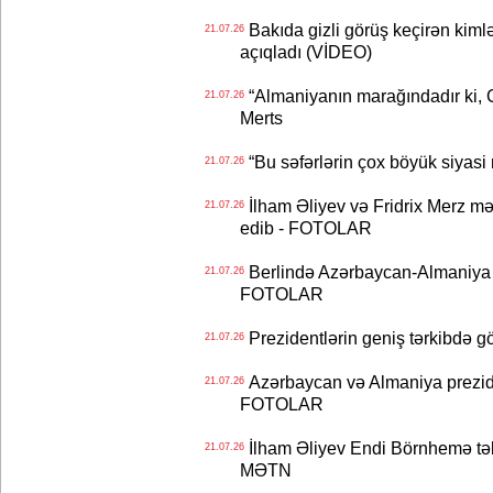
Bakıda gizli görüş keçirən kimlər
21.07.26
açıqladı (VİDEO)
“Almaniyanın marağındadır ki, C
21.07.26
Merts
“Bu səfərlərin çox böyük siyasi m
21.07.26
İlham Əliyev və Fridrix Merz mə
21.07.26
edib - FOTOLAR
Berlində Azərbaycan-Almaniya s
21.07.26
FOTOLAR
Prezidentlərin geniş tərkibdə 
21.07.26
Azərbaycan və Almaniya preziden
21.07.26
FOTOLAR
İlham Əliyev Endi Börnhemə təb
21.07.26
MƏTN