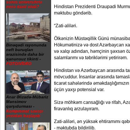
sonra universitetə
Hindistan Prezidenti Draupadi Murmu
necə daxil olub?
məktubu göndərib.
“Zati-aliləri.
Ölkənizin Müstəqillik Günü münasibəti
Hökumətinizə və dost Azərbaycan xa
Binəqədi rayonunda
neft buruqları
və xalqı adından, həmçinin şəxsən 
ərazisində daha bir
salamlarımı və təbriklərimi yetirirəm.
qanunsuz tikinti -
FOTO/VİDEO
Hindistan və Azərbaycan arasında tar
mövcuddur. İnsanlar arasında təmasla
ticarət sahələrində əməkdaşlığımızın
üçün yaxşı potensial var.
Anar Əlizadə-Mübariz
Mənsimov
Sizə möhkəm cansağlığı və rifah, Az
qarşıdurması -
firavanlıq arzulayıram.
Kompromat savaşı
yenidən başlayıb
Zati-aliləri, ən yüksək ehtiramımı qəb
- məktubda bildirilib.