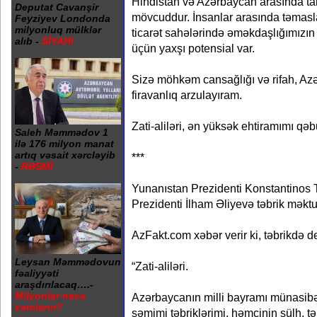
Hindistan və Azərbaycan arasında tar
Deputat Cavanşir
mövcuddur. İnsanlar arasında təmasla
Feyziyev Londonda
milyonluq mülklər
ticarət sahələrində əməkdaşlığımızın
alıb -
SİYAHI
üçün yaxşı potensial var.
Sizə möhkəm cansağlığı və rifah, Az
firavanlıq arzulayıram.
Zati-aliləri, ən yüksək ehtiramımı qəb
Saleh Məmmədov 1
ilə 176 milyon manat
artıq vəsait xərcləyib
***
-
RƏSMİ
Yunanıstan Prezidenti Konstantinos
Prezidenti İlham Əliyevə təbrik məkt
AzFakt.com xəbər verir ki, təbrikdə dey
Leysan Məmmədovun
“Zati-aliləri.
fəaliyyəti
araşdırılacaq….-
Milyonlar necə
Azərbaycanın milli bayramı münasibət
xərclənir?
səmimi təbriklərimi, həmçinin sülh, tə