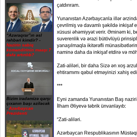
çatdırıram.
Yunanıstan Azərbaycanla illər ərzind
çevrilmiş və davamlı şəkildə inkişaf e
xüsusi əhəmiyyət verir. Əminəm ki, 
“Azəraqrar”ın əsl
suverenlik və ərazi bütövlüyü prinsip
rəhbəri kimdir? -
yanaşılmaqla ikitərəfli münasibətlərimi
Nazirin sabiq
komandirinin maaşı 7
naminə daha da inkişaf etdirə və möh
dəfə artırılıb?
Zati-aliləri, bir daha Sizə ən xoş arzul
ehtiramımı qəbul etməyinizi xahiş ed
***
Bizim iradəmizə qarşı
Eyni zamanda Yunanıstan Baş naziri 
çıxanın başı əziləcək
İlham Əliyevə təbrik ünvanlayıb:
-
Azərbaycan
Prezidenti
“Zati-aliləri.
Azərbaycan Respublikasının Müstəqi