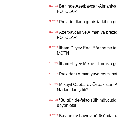
Berlində Azərbaycan-Almaniya s
21.07.26
FOTOLAR
Prezidentlərin geniş tərkibdə 
21.07.26
Azərbaycan və Almaniya preziden
21.07.26
FOTOLAR
İlham Əliyev Endi Börnhemə təb
21.07.26
MƏTN
İlham Əliyev Mixael Harmsla 
20.07.26
Prezident Almaniyaya rəsmi sə
20.07.26
Mikayıl Cabbarov Özbəkistan Pre
17.07.26
Nədən danışılıb?
“Bu gün de-fakto sülh mövcuddu
17.07.26
bəyan etdi
Bayramov-Lavrov görüşündə ha
17.07.26