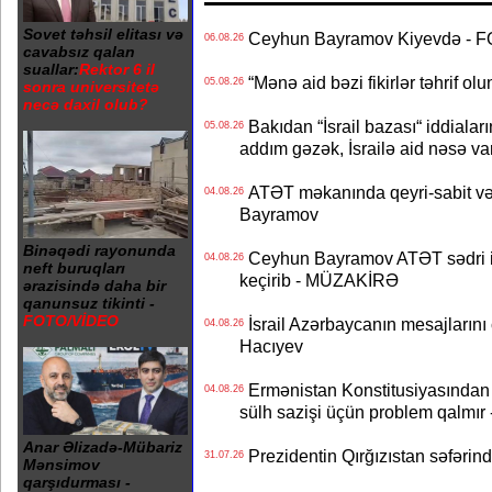
Sovet təhsil elitası və
Ceyhun Bayramov Kiyevdə - 
06.08.26
cavabsız qalan
suallar:
Rektor 6 il
“Mənə aid bəzi fikirlər təhrif ol
05.08.26
sonra universitetə
necə daxil olub?
Bakıdan “İsrail bazası“ iddialar
05.08.26
addım gəzək, İsrailə aid nəsə va
ATƏT məkanında qeyri-sabit və
04.08.26
Bayramov
Binəqədi rayonunda
Ceyhun Bayramov ATƏT sədri il
04.08.26
neft buruqları
keçirib - MÜZAKİRƏ
ərazisində daha bir
qanunsuz tikinti -
FOTO/VİDEO
İsrail Azərbaycanın mesajlarını 
04.08.26
Hacıyev
Ermənistan Konstitusiyasından ər
04.08.26
sülh sazişi üçün problem qalmır
Anar Əlizadə-Mübariz
Prezidentin Qırğızıstan səfərin
31.07.26
Mənsimov
qarşıdurması -