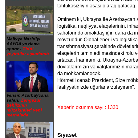
təhlükəsizliyin əsası olaraq qalacaq.
Əminəm ki, Ukrayna ilə Azərbaycan a
logistika, nəqliyyat əlaqələrinin, infra
sahələrində əməkdaşlığın daha da in
Maliyyə Nazirliyi
mövcuddur. Qlobal enerji və logistika
AAYDA yoxlama
transformasiyası şəraitində dövlətlərim
aparır -
Ciddi
əlaqələrin təmin edilməsindəki rolu v
yeyintilər aşkarlanıb
artacaq. İnanıram ki, Ukrayna-Azərbay
dövlətlərimizin və xalqlarımızın mar
da möhkəmlənəcək.
Hörmətli cənab Prezident, Sizə möhkə
fəaliyyətinizdə uğurlar arzulayıram".
Vensin Azərbaycana
səfəri:
Zəngəzur
dəhlizinin
Xəbərin oxunma sayı : 1330
müzakirələri yeni
mərhələdə
Siyasət