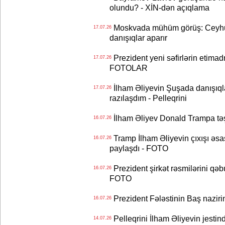
olundu? - XİN-dən açıqlama
Moskvada mühüm görüş: Ceyhu
17.07.26
danışıqlar aparır
Prezident yeni səfirlərin etimad
17.07.26
FOTOLAR
İlham Əliyevin Şuşada danışıqlar
17.07.26
razılaşdım - Pelleqrini
İlham Əliyev Donald Trampa tə
16.07.26
Tramp İlham Əliyevin çıxışı əsa
16.07.26
paylaşdı - FOTO
Prezident şirkət rəsmilərini q
16.07.26
FOTO
Prezident Fələstinin Baş nazir
16.07.26
Pelleqrini İlham Əliyevin jestin
14.07.26