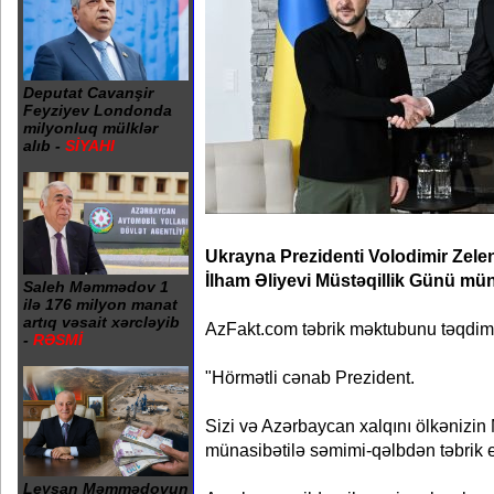
Deputat Cavanşir
Feyziyev Londonda
milyonluq mülklər
alıb -
SİYAHI
Ukrayna Prezidenti Volodimir Zele
İlham Əliyevi Müstəqillik Günü müna
Saleh Məmmədov 1
ilə 176 milyon manat
artıq vəsait xərcləyib
AzFakt.com təbrik məktubunu təqdim 
-
RƏSMİ
"Hörmətli cənab Prezident.
Sizi və Azərbaycan xalqını ölkənizin
münasibətilə səmimi-qəlbdən təbrik 
Leysan Məmmədovun