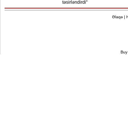
təsirləndirdi“
Əlaqə
|
Buy 