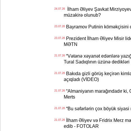
İlham Əliyev Şavkat Mirziyoyevə
24.07.26
müzakirə olunub?
Bayramov Putinin köməkçisini 
23.07.26
Prezident İlham Əliyev Misir lid
23.07.26
MƏTN
“Vətənə xəyanət edənlərə yazığı
21.07.26
Tural Sadıqlının üzünə dediklər
Bakıda gizli görüş keçirən kimlər
21.07.26
açıqladı (VİDEO)
“Almaniyanın marağındadır ki, C
21.07.26
Merts
“Bu səfərlərin çox böyük siyasi m
21.07.26
İlham Əliyev və Fridrix Merz mə
21.07.26
edib - FOTOLAR