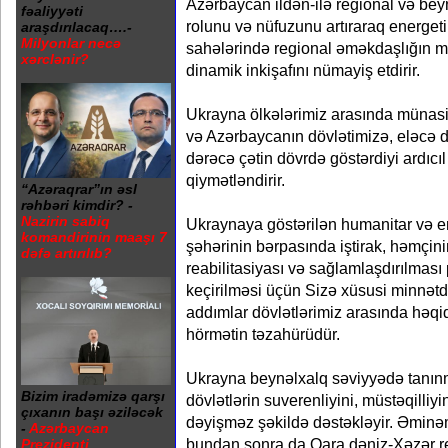
Azərbaycan ildən-ilə regional və bey
fəaliyyəti
rolunu və nüfuzunu artıraraq energetik
araşdırılacaq….-
Milyonlar necə
sahələrində regional əməkdaşlığın mü
xərclənir?
dinamik inkişafını nümayiş etdirir.
Ukrayna ölkələrimiz arasında münasibə
və Azərbaycanın dövlətimizə, eləcə 
dərəcə çətin dövrdə göstərdiyi ardıcı
qiymətləndirir.
“Azəraqrar”ın əsl
rəhbəri kimdir? -
Nazirin sabiq
Ukraynaya göstərilən humanitar və en
komandirinin maaşı 7
şəhərinin bərpasında iştirak, həmçini
dəfə artırılıb?
reabilitasiyası və sağlamlaşdırılması
keçirilməsi üçün Sizə xüsusi minnətda
addımlar dövlətlərimiz arasında həqiqi
hörmətin təzahürüdür.
Ukrayna beynəlxalq səviyyədə tanınm
Bizim iradəmizə qarşı
dövlətlərin suverenliyini, müstəqilliy
çıxanın başı əziləcək
dəyişməz şəkildə dəstəkləyir. Əminəm 
-
Azərbaycan
bundan sonra da Qara dəniz-Xəzər re
Prezidenti