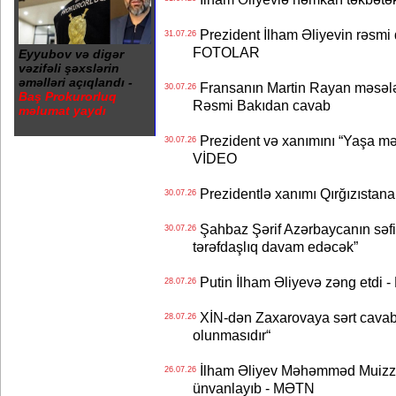
Prezident İlham Əliyevin rəsmi 
31.07.26
FOTOLAR
Eyyubov və digər
vəzifəli şəxslərin
əməlləri açıqlandı -
Fransanın Martin Rayan məsələs
30.07.26
Baş Prokurorluq
Rəsmi Bakıdan cavab
məlumat yaydı
Prezident və xanımını “Yaşa mən
30.07.26
VİDEO
Prezidentlə xanımı Qırğızıstana
30.07.26
Şahbaz Şərif Azərbaycanın səfirin
30.07.26
tərəfdaşlıq davam edəcək”
Putin İlham Əliyevə zəng etdi -
28.07.26
XİN-dən Zaxarovaya sərt cavab: “
28.07.26
olunmasıdır“
İlham Əliyev Məhəmməd Muizzu
26.07.26
ünvanlayıb - MƏTN