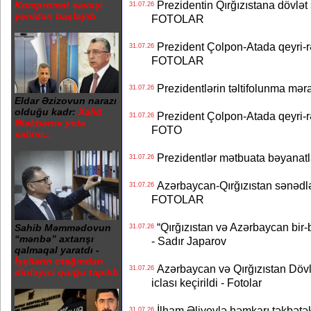
Prezidentin Qırğızıstana dövlət s
Kompromat savaşı
31.07.26
yenidən başlayıb
FOTOLAR
Prezident Çolpon-Atada qeyri-rə
31.07.26
FOTOLAR
Prezidentlərin təltifolunma mər
31.07.26
Eldar Əzizovun narazı
olduğu kadr:
Xalid
Prezident Çolpon-Atada qeyri-rə
31.07.26
Ələkbərov yola
FOTO
salınır...
Prezidentlər mətbuata bəyanatl
31.07.26
Azərbaycan-Qırğızıstan sənədlər
31.07.26
FOTOLAR
“Qırğızıstan və Azərbaycan bir-bi
Sahib Məmmədovun
31.07.26
“mənbə” axtarışı
- Sadır Japarov
qalmaqal yaratdı -
İşçilərin otağından
Azərbaycan və Qırğızıstan Dövlə
31.07.26
dinləyici qurğu tapılıb
iclası keçirildi - Fotolar
İlham Əliyevlə həmkarı təkbət
31.07.26