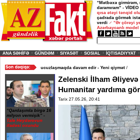
“Mətbəxə girmirəm,
daramıram“ - VİDEO
qısa ətəyi tənqid o
çadrada görmək istə
verdi
“Ər çörəyi 
Azərbaycanlı model
ious
ANA SƏHİFƏ
GÜNDƏM
SIYASƏT
SOSIAL
İQTISADIYYAT
 - Video
/
Azərbaycan nefti ucuzlaşmaqda davam edir - Yeni qiymə
Zelenski İlham Əliyevə 
Humanitar yardıma gö
Tarix 27.05.26, 20:41
“Qardaşımla birgə 16
milyon vermişik” -
Tale Heydərovun
ifadəsi oxundu