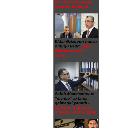
Kompromat savaşı
yenidən başlayıb
Eldar Əzizovun narazı
olduğu kadr:
Xalid
Ələkbərov yola
salınır...
Sahib Məmmədovun
“mənbə” axtarışı
qalmaqal yaratdı -
İşçilərin otağından
dinləyici qurğu tapılıb