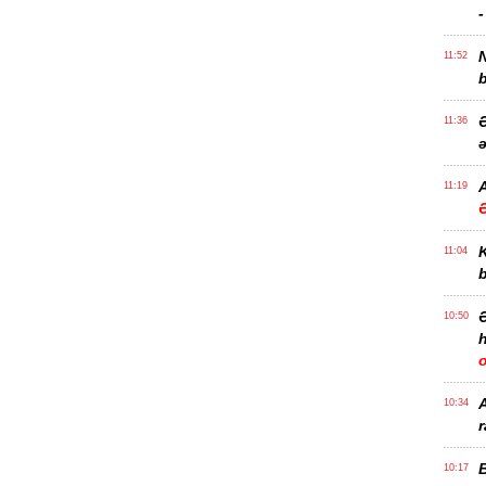
-
11:52
b
Ə
11:36
ə
A
11:19
11:04
b
10:50
h
10:34
r
B
10:17