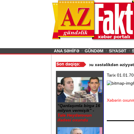
26
şın sürmürəm, saçımı
Previous
ANA SƏHİFƏ
GÜNDƏM
SIYASƏT
lı şikayətlər səngimir - VİDEO
/
Əhalimizin yarısı bu xəstəlikdən ə
Tarix 01.01.70
Xəbərin oxunm
“Qardaşımla birgə 16
milyon vermişik” -
Tale Heydərovun
ifadəsi oxundu