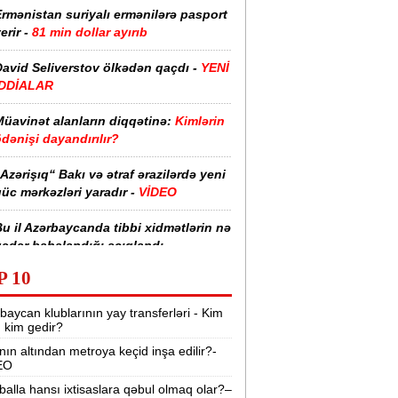
rmənistan suriyalı ermənilərə pasport
erir -
81 min dollar ayırıb
David Seliverstov ölkədən qaçdı -
YENİ
İDDİALAR
Müavinət alanların diqqətinə:
Kimlərin
dənişi dayandırılır?
Azərişıq“ Bakı və ətraf ərazilərdə yeni
üc mərkəzləri yaradır -
VİDEO
u il Azərbaycanda tibbi xidmətlərin nə
ədər bahalandığı açıqlandı -
Qiymətlər
P 10
nvestisiya şirkətlərinin yanvar-iyul
baycan klublarının yay transferləri - Kim
zrə dövriyyəsi nə qədər olub? -
r, kim gedir?
CƏDVƏL
nın altından metroya keçid inşa edilir?-
EO
Sabiq nazirin müsadirə olunan əmlakı
atıldı -
463 min manata
balla hansı ixtisaslara qəbul olmaq olar?–