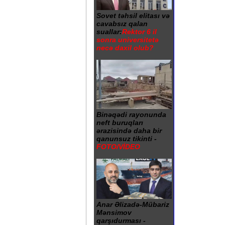
Sovet təhsil elitası və
cavabsız qalan
suallar:
Rektor 6 il
sonra universitetə
necə daxil olub?
Binəqədi rayonunda
neft buruqları
ərazisində daha bir
qanunsuz tikinti -
FOTO/VİDEO
Anar Əlizadə-Mübariz
Mənsimov
qarşıdurması -