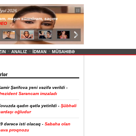
— 11 İyul 2026
ayevanın qısa ətəyi tənqid olundu -
ZIN
ANALIZ
İDMAN
MÜSAHIBƏ
rlər
amir Şərifova yeni vəzifə verildi -
Prezident Sərəncam imzaladı
ovuzda qadın qətlə yetirildi -
Şübhəli
qardaşı oğludur
9 dərəcə isti olacaq -
Sabaha olan
hava proqnozu