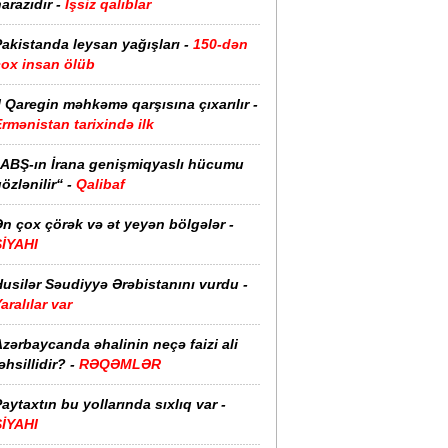
arazıdır -
İşsiz qalıblar
akistanda leysan yağışları -
150-dən
çox insan ölüb
I Qaregin məhkəmə qarşısına çıxarılır -
rmənistan tarixində ilk
“ABŞ-ın İrana genişmiqyaslı hücumu
özlənilir“ -
Qalibaf
n çox çörək və ət yeyən bölgələr -
SİYAHI
usilər Səudiyyə Ərəbistanını vurdu -
aralılar var
zərbaycanda əhalinin neçə faizi ali
əhsillidir? -
RƏQƏMLƏR
aytaxtın bu yollarında sıxlıq var -
SİYAHI