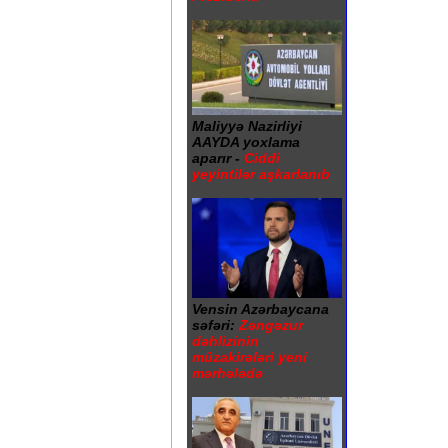
Maliyyə Nazirliyi
AAYDA yoxlama
aparır -
Ciddi
yeyintilər aşkarlanıb
Vensin Azərbaycana
səfəri:
Zəngəzur
dəhlizinin
müzakirələri yeni
mərhələdə