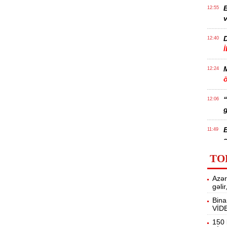
E
12:55
v
12:40
12:24
ö
“
12:06
g
B
11:49
q
TO
İ
11:34
Azər
ü
gəli
Bina
VİD
11:20
s
150 