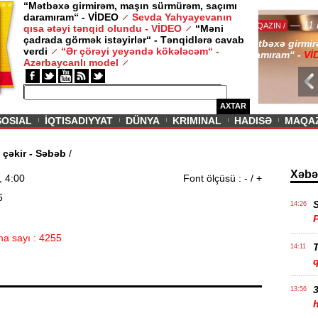
“Mətbəxə girmirəm, maşın sürmürəm, saçımı
daramıram“ - VİDEO
Sevda Yahyayevanın
/ MAQAZIN /
qısa ətəyi tənqid olundu - VİDEO
“Məni
çadrada görmək istəyirlər“ - Tənqidlərə cavab
Sevda Yahy
verdi
“Ər çörəyi yeyəndə kökələcəm“ -
VİDEO
Azərbaycanlı model
AXTAR
SOSIAL
İQTISADIYYAT
DÜNYA
KRIMINAL
HADISƏ
MAQA
ziyyət çəkir - Səbəb
/
Xəbə
, 4:00
Font ölçüsü :
-
/
+
S
14:26
a sayı : 4255
T
14:11
3
13:56