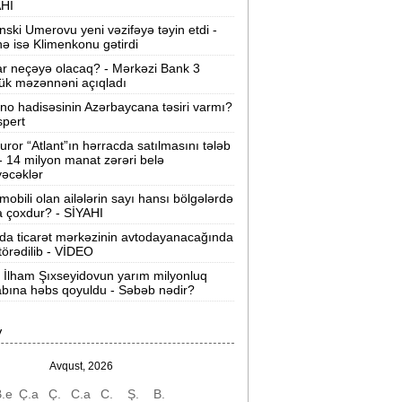
AHI
agistratura üzrə ən az seçilən 5
nski Umerovu yeni vəzifəyə təyin etdi -
niversitet -
SİYAHI
nə isə Klimenkonu gətirdi
ar neçəyə olacaq? - Mərkəzi Bank 3
pteklərdə eyni dərman fərqli qiymətə
ük məzənnəni açıqladı
atılır? -
VİDEO
ino hadisəsinin Azərbaycana təsiri varmı?
spert
estoranın qarşısında kütləvi dava -
uror “Atlant”ın hərracda satılmasını tələb
lən və xəsarət alanlar var
 - 14 milyon manat zərəri belə
əcəklər
Nərimanovda yaşayış binasındakı
mobili olan ailələrin sayı hansı bölgələrdə
iftlərin istismarı dayandırıldı -
Video
 çoxdur? - SİYAHI
da ticarət mərkəzinin avtodayanacağında
Azərbaycan nefti ucuzlaşmaqda davam
 törədilib - VİDEO
dir -
Yeni qiymət
 İlham Şıxseyidovun yarım milyonluq
bına həbs qoyuldu - Səbəb nədir?
Ceyhun Bayramov Kiyevdə -
FOTOLAR
Netanyahu ilə aramızda fikir ayrılıqları
V
lur“ -
Cey Di Vens
Avqust, 2026
BŞ Mərkəzi Kəşfiyyat İdarəsi gizli
.e
Ç.a
Ç.
C.a
C.
Ş.
B.