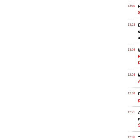
P
13:40
B
13:23
m
a
M
13:08
P
İ
12:54
P
12:38
p
12:21
p
S
12:06