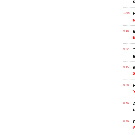
n
P
10:02
I
9:48
E
9:32
g
Ə
9:15
H
9:00
Y
A
8:46
t
P
8:30