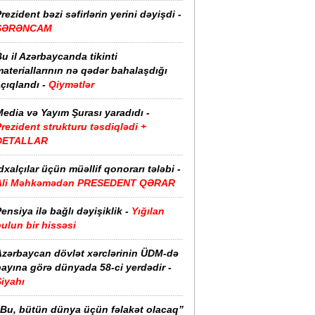
rezident bəzi səfirlərin yerini dəyişdi -
SƏRƏNCAM
u il Azərbaycanda tikinti
ateriallarının nə qədər bahalaşdığı
çıqlandı -
Qiymətlər
edia və Yayım Şurası yaradıdı -
rezident strukturu təsdiqlədi +
DETALLAR
dxalçılar üçün müəllif qonorarı tələbi -
Ali Məhkəmədən PRESEDENT QƏRAR
ensiya ilə bağlı dəyişiklik -
Yığılan
ulun bir hissəsi
Azərbaycan dövlət xərclərinin ÜDM-də
ayına görə dünyada 58-ci yerdədir -
iyahı
“Bu, bütün dünya üçün fəlakət olacaq”