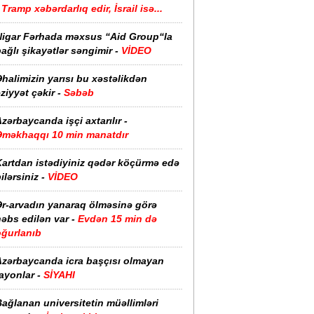
Tramp xəbərdarlıq edir, İsrail isə...
Nigar Fərhada məxsus “Aid Group“la
ağlı şikayətlər səngimir -
VİDEO
halimizin yarısı bu xəstəlikdən
ziyyət çəkir -
Səbəb
zərbaycanda işçi axtarılır -
Əməkhaqqı 10 min manatdır
Kartdan istədiyiniz qədər köçürmə edə
ilərsiniz -
VİDEO
Ər-arvadın yanaraq ölməsinə görə
əbs edilən var -
Evdən 15 min də
oğurlanıb
Azərbaycanda icra başçısı olmayan
ayonlar -
SİYAHI
ağlanan universitetin müəllimləri