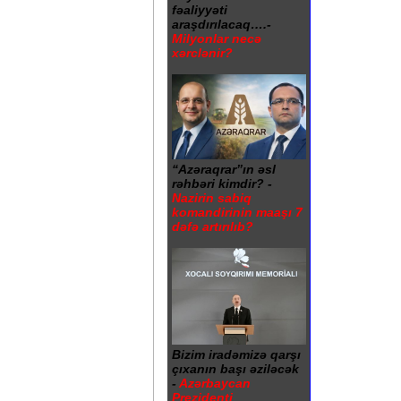
fəaliyyəti
araşdırılacaq….-
Milyonlar necə
xərclənir?
“Azəraqrar”ın əsl
rəhbəri kimdir? -
Nazirin sabiq
komandirinin maaşı 7
dəfə artırılıb?
Bizim iradəmizə qarşı
çıxanın başı əziləcək
-
Azərbaycan
Prezidenti