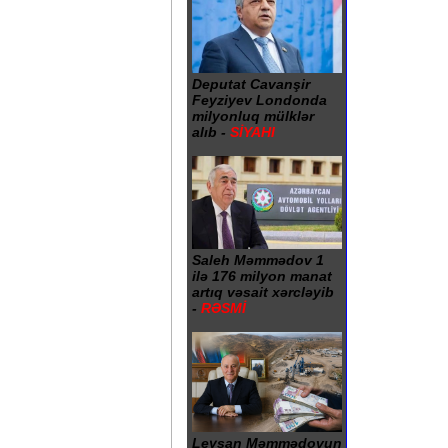
Deputat Cavanşir
Feyziyev Londonda
milyonluq mülklər
alıb -
SİYAHI
Saleh Məmmədov 1
ilə 176 milyon manat
artıq vəsait xərcləyib
-
RƏSMİ
Leysan Məmmədovun