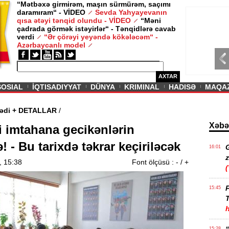
“Mətbəxə girmirəm, maşın sürmürəm, saçımı
daramıram“ - VİDEO
Sevda Yahyayevanın
/ MAQAZIN /
qısa ətəyi tənqid olundu - VİDEO
“Məni
çadrada görmək istəyirlər“ - Tənqidlərə cavab
Sevda Yahy
verdi
“Ər çörəyi yeyəndə kökələcəm“ -
VİDEO
Azərbaycanlı model
AXTAR
SOSIAL
İQTISADIYYAT
DÜNYA
KRIMINAL
HADISƏ
MAQA
uru təsdiqlədi + DETALLAR
/
Xəbə
 imtahana gecikənlərin
! - Bu tarixdə təkrar keçiriləcək
16:01
z
, 15:38
Font ölçüsü :
-
/
+
P
15:45
T
15:28