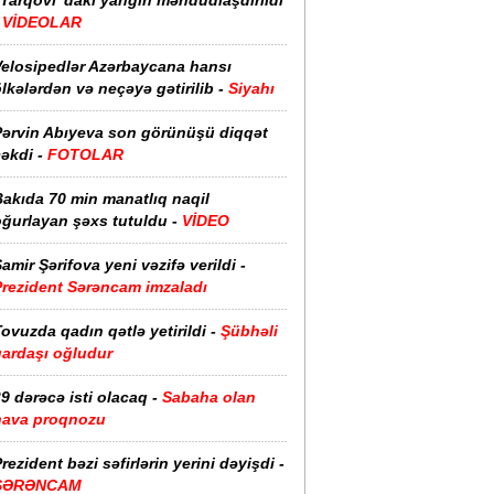
“Tarqovı”dakı yanğın məhdudlaşdırıldı
-
VİDEOLAR
Velosipedlər Azərbaycana hansı
lkələrdən və neçəyə gətirilib -
Siyahı
Pərvin Abıyeva son görünüşü diqqət
əkdi -
FOTOLAR
Bakıda 70 min manatlıq naqil
oğurlayan şəxs tutuldu -
VİDEO
amir Şərifova yeni vəzifə verildi -
Prezident Sərəncam imzaladı
ovuzda qadın qətlə yetirildi -
Şübhəli
qardaşı oğludur
9 dərəcə isti olacaq -
Sabaha olan
hava proqnozu
rezident bəzi səfirlərin yerini dəyişdi -
SƏRƏNCAM