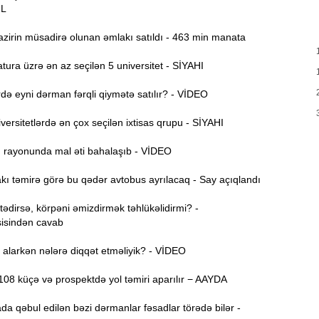
u
ƏL
A
10:47
zirin müsadirə olunan əmlakı satıldı - 463 min manata
s
ura üzrə ən az seçilən 5 universitet - SİYAHI
R
10:32
Ö
ə eyni dərman fərqli qiymətə satılır? - VİDEO
10:18
ersitetlərdə ən çox seçilən ixtisas qrupu - SİYAHI
l
ı rayonunda mal əti bahalaşıb - VİDEO
10:02
e
ı təmirə görə bu qədər avtobus ayrılacaq - Say açıqlandı
9:45
dirsə, körpəni əmizdirmək təhlükəlidirmi? -
isindən cavab
“
9:30
o
alarkən nələrə diqqət etməliyik? - VİDEO
A
9:16
08 küçə və prospektdə yol təmiri aparılır − AAYDA
da qəbul edilən bəzi dərmanlar fəsadlar törədə bilər -
Ö
9:00