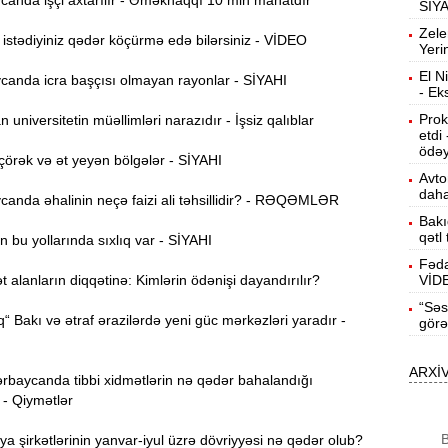
anda işçi axtarılır - Əməkhaqqı 10 min manatdır
SİY
12:40
Zele
stədiyiniz qədər köçürmə edə bilərsiniz - VİDEO
Yeri
El N
anda icra başçısı olmayan rayonlar - SİYAHI
12:24
- Ek
ö
Prok
universitetin müəllimləri narazıdır - İşsiz qalıblar
etdi
“
12:06
ödəy
örək və ət yeyən bölgələr - SİYAHI
g
Avto
daha
anda əhalinin neçə faizi ali təhsillidir? - RƏQƏMLƏR
B
11:49
Bakı
q
qətl
 bu yollarında sıxlıq var - SİYAHI
Fəda
alanların diqqətinə: Kimlərin ödənişi dayandırılır?
VİD
İ
11:34
“Səs
ü
“ Bakı və ətraf ərazilərdə yeni güc mərkəzləri yaradır -
görə
11:20
ARXİ
rbaycanda tibbi xidmətlərin nə qədər bahalandığı
s
 - Qiymətlər
M
11:04
B
ya şirkətlərinin yanvar-iyul üzrə dövriyyəsi nə qədər olub?