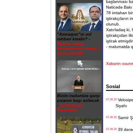
başlanması bar
​Nəticədə Bakı
78 imtahan bi
iştirakçıların
olunub.
​Xatırladaq ki
“Azəraqrar”ın əsl
iştirakçıdan i
rəhbəri kimdir? -
iştirak etmişd
Nazirin sabiq
- məlumatda q
komandirinin maaşı 7
dəfə artırılıb?
Xəbərin oxunm
Sosial
Bizim iradəmizə qarşı
Velosiped
07.08.26
çıxanın başı əziləcək
-
Azərbaycan
Siyahı
Prezidenti
Samir Şər
07.08.26
39 dərəc
07.08.26