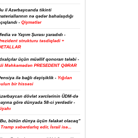
u il Azərbaycanda tikinti
ateriallarının nə qədər bahalaşdığı
çıqlandı -
Qiymətlər
edia və Yayım Şurası yaradıdı -
rezident strukturu təsdiqlədi +
DETALLAR
dxalçılar üçün müəllif qonorarı tələbi -
Ali Məhkəmədən PRESEDENT QƏRAR
ensiya ilə bağlı dəyişiklik -
Yığılan
ulun bir hissəsi
Azərbaycan dövlət xərclərinin ÜDM-də
ayına görə dünyada 58-ci yerdədir -
iyahı
“Bu, bütün dünya üçün fəlakət olacaq”
Tramp xəbərdarlıq edir, İsrail isə...