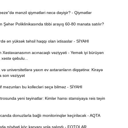
i
ze“də mənzil qiymətləri necə dəyişir? - Qiymətlər
23:55
p
Şəhər Poliklinikasında tibbi arayış 60-80 manata satılır?
“
23:47
k
də ən yüksək təhsil haqqı olan ixtisaslar - SİYAHI
S
23:39
Xəstəxanasının acınacaqlı vəziyyəti - Yemək iyi bürüyən
k
 xəstə qəbulu...
23:24
ə universitetlərə yaxın ev axtaranların diqqətinə: Kirayə
a son vəziyyət
T
23:04
f məzunları bu kollecləri seçə bilməz - SİYAHI
osunda yeni təyinatlar: Kimlər hansı stansiyaya rəis təyin
22:45
anda donuzlarla bağlı monitorinqlər keçiriləcək - AQTA
İ
22:27
ə növbəti köç karvanı yola salındı - FOTOLAR