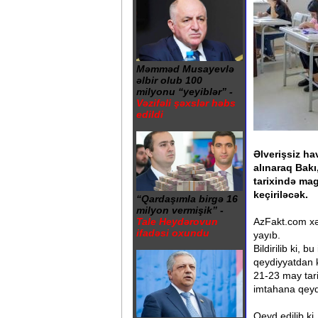
Məmməd Musayevlə
əlbir olub 100
milyonu “yeyiblər” -
Vəzifəli şəxslər həbs
edildi
Əlverişsiz ha
alınaraq Bakı
tarixində mag
keçiriləcək.
“Qardaşımla birgə 16
milyon vermişik” -
AzFakt.com xə
Tale Heydərovun
ifadəsi oxundu
yayıb.
Bildirilib ki,
qeydiyyatdan k
21-23 may tari
imtahana qeydi
Qeyd edilib ki