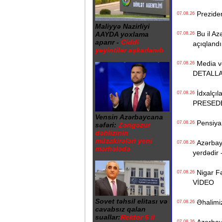
Preziden
07.08.26
Maliyyə Nazirliyi
Bu il Azə
AAYDA yoxlama
07.08.26
aparır -
Ciddi
açıqlandı
yeyintilər aşkarlanıb
Media və 
07.08.26
DETALL
İdxalçıla
07.08.26
PRESED
Vensin Azərbaycana
Pensiya i
07.08.26
səfəri:
Zəngəzur
dəhlizinin
müzakirələri yeni
Azərbayc
07.08.26
mərhələdə
yerdədir 
Nigar Fə
07.08.26
VİDEO
Sovet təhsil elitası və
Əhalimizi
07.08.26
cavabsız qalan
suallar:
Rektor 6 il
07.08.26