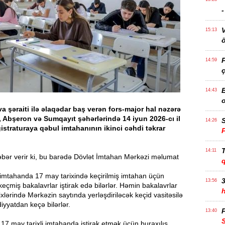
15:13
ö
14:59
ç
14:43
va şəraiti ilə əlaqədar baş verən fors-major hal nəzərə
, Abşeron və Sumqayıt şəhərlərində 14 iyun 2026-cı il
S
14:26
istraturaya qəbul imtahanının ikinci cəhdi təkrar
T
14:11
bər verir ki, bu barədə Dövlət İmtahan Mərkəzi məlumat
 bu imtahanda 17 may tarixində keçirilmiş imtahan üçün
3
13:56
eçmiş bakalavrlar iştirak edə bilərlər. Həmin bakalavrlar
xlərində Mərkəzin saytında yerləşdiriləcək keçid vasitəsilə
yyatdan keçə bilərlər.
P
13:40
, 17 may tarixli imtahanda iştirak etmək üçün buraxılış