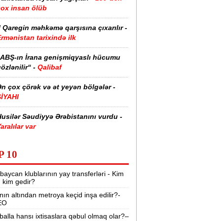
çox insan ölüb
I Qaregin məhkəmə qarşısına çıxarılır -
rmənistan tarixində ilk
“ABŞ-ın İrana genişmiqyaslı hücumu
özlənilir“ -
Qalibaf
n çox çörək və ət yeyən bölgələr -
SİYAHI
usilər Səudiyyə Ərəbistanını vurdu -
aralılar var
zərbaycanda əhalinin neçə faizi ali
P 10
əhsillidir? -
RƏQƏMLƏR
baycan klublarının yay transferləri - Kim
aytaxtın bu yollarında sıxlıq var -
r, kim gedir?
SİYAHI
nın altından metroya keçid inşa edilir?-
EO
rmənistan suriyalı ermənilərə pasport
erir -
81 min dollar ayırıb
balla hansı ixtisaslara qəbul olmaq olar?–