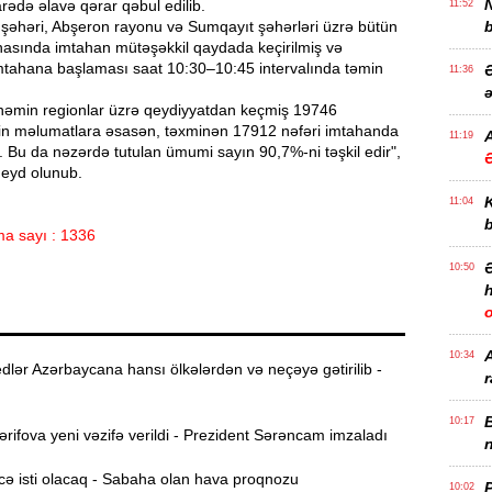
ədə əlavə qərar qəbul edilib.
11:52
 şəhəri, Abşeron rayonu və Sumqayıt şəhərləri üzrə bütün
b
nasında imtahan mütəşəkkil qaydada keçirilmiş və
 imtahana başlaması saat 10:30–10:45 intervalında təmin
Ə
11:36
ə
, həmin regionlar üzrə qeydiyyatdan keçmiş 19746
lkin məlumatlara əsasən, təxminən 17912 nəfəri imtahanda
A
11:19
ir. Bu da nəzərdə tutulan ümumi sayın 90,7%-ni təşkil edir",
eyd olunub.
11:04
b
a sayı : 1336
10:50
h
10:34
lər Azərbaycana hansı ölkələrdən və neçəyə gətirilib -
r
B
10:17
ifova yeni vəzifə verildi - Prezident Sərəncam imzaladı
n
ə isti olacaq - Sabaha olan hava proqnozu
P
10:02