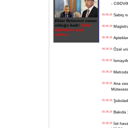
- CƏDV
Sabiq na
06.08.26
Eldar Əzizovun narazı
olduğu kadr:
Xalid
Magistrat
06.08.26
Ələkbərov yola
salınır...
Apteklərd
06.08.26
Özəl univ
06.08.26
İsmayıll
05.08.26
Metrodak
05.08.26
Ana xəstə
05.08.26
Mütəxəss
Şokolad 
05.08.26
Bakıda 1
05.08.26
İsti hava
05.08.26