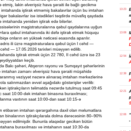
 etmiş, lakin əlverişsiz hava şəraiti ilə bağlı gecikmə
B
13:23
 imtahanda iştirak etməmiş bakalavrlar üçün bu imtahan
m
Digər bakalavrlar isə istədikləri təqdirdə müvafiq qaydada
a
 imtahanda yenidən iştirak edə bilərlər.
əssisələrinin magistraturalarına qəbul qaydalarına uyğun
rlara qəbul imtahanında iki dəfə iştirak etmək hüququ
M
13:08
abiqə onların ən yüksək nəticəsi əsasında aparılır.
P
tədris ili üzrə magistraturalara qəbul üçün ​I cəhd —
 cəhd — 17.05.2026 tarixləri müəyyən edilib.
mtahanda iştirak etmək üçün 22 780, II cəhd üzrə isə 23
İ
12:54
qeydiyyatdan keçib.
ndə Bakı şəhəri, Abşeron rayonu və Sumqayıt şəhərlərinin
ə imtahan zamanı əlverişsiz hava şəraiti müşahidə
P
12:38
aranmış vəziyyət nəzərə alınaraq imtahan mərkəzlərinə
p
ola salınmazdan əvvəl aşağıdakı göstərişlər verilib:
kən iştirakçıların təlimatda nəzərdə tutulmuş saat 09:45
12:21
 saat 10:00-dək imtahan binasına buraxılması; ​
p
lanma vaxtının saat 10:00-dan saat 10:15-ə
S
an etibarən imtahan qərargahına daxil olan məlumatlara
12:06
n binalarının iştirakçılarala dolma dərəcəsinin 80–90%
-
müəyyən edilmişdir. Bununla əlaqədar gecikən bütün
 imtahana buraxılması və imtahanın saat 10:30-da