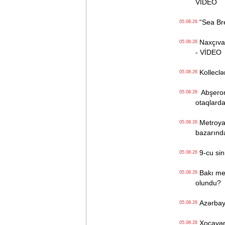
VİDEO
“Sea Bree
05.08.26
Naxçıvan 
05.08.26
- VİDEO
Kolleclər
05.08.26
Abşeron 
05.08.26
otaqlarda
Metroya v
05.08.26
bazarınd
9-cu sini
05.08.26
Bakı metr
05.08.26
olundu?
Azərbayc
05.08.26
Xocavənd
05.08.26