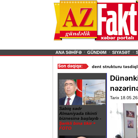
26
şın sürmürəm, saçımı
Previous
ANA SƏHİFƏ
GÜNDƏM
SIYASƏT
dı - Qiymətlər
/
Media və Yayım Şurası yaradıdı - Prezident strukt
Dünənki
nəzərinə
Tarix 18.05.26
Sabiq sədr
Almaniyada tikinti
biznesinə başlayıb -
Şərikli bina tikir +
FOTO