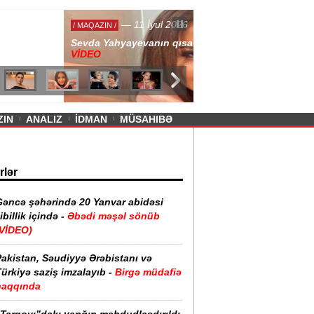
— 11 İyul 2026
ayevanın qısa ətəyi tənqid olundu -
ZIN
ANALIZ
İDMAN
MÜSAHIBƏ
rlər
Gəncə şəhərində 20 Yanvar abidəsi
ibillik içində -
Əbədi məşəl sönüb
(VİDEO)
akistan, Səudiyyə Ərəbistanı və
ürkiyə saziş imzalayıb -
Birgə müdafiə
haqqında