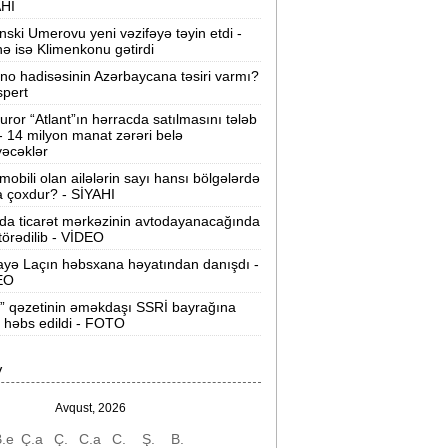
AHI
David Seliverstov ölkədən qaçdı -
YENİ
nski Umerovu yeni vəzifəyə təyin etdi -
İDDİALAR
nə isə Klimenkonu gətirdi
ino hadisəsinin Azərbaycana təsiri varmı?
Müavinət alanların diqqətinə:
Kimlərin
spert
dənişi dayandırılır?
uror “Atlant”ın hərracda satılmasını tələb
 - 14 milyon manat zərəri belə
Azərişıq“ Bakı və ətraf ərazilərdə yeni
əcəklər
üc mərkəzləri yaradır -
VİDEO
mobili olan ailələrin sayı hansı bölgələrdə
 çoxdur? - SİYAHI
u il Azərbaycanda tibbi xidmətlərin nə
da ticarət mərkəzinin avtodayanacağında
ədər bahalandığı açıqlandı -
 törədilib - VİDEO
Qiymətlər
yə Laçın həbsxana həyatından danışdı -
EO
nvestisiya şirkətlərinin yanvar-iyul
” qəzetinin əməkdaşı SSRİ bayrağına
zrə dövriyyəsi nə qədər olub? -
 həbs edildi - FOTO
CƏDVƏL
Sabiq nazirin müsadirə olunan əmlakı
V
atıldı -
463 min manata
Avqust, 2026
agistratura üzrə ən az seçilən 5
.e
Ç.a
Ç.
C.a
C.
Ş.
B.