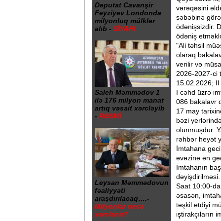
Deputat Cavanşir
vərəqəsini əldə
Feyziyev Londonda
səbəbinə görə
milyonluq mülklər
ödənişsizdir. 
alıb -
SİYAHI
ödəniş etməklə
"Ali təhsil mü
olaraq bakalav
verilir və müs
​2026-2027-ci 
15.02.2026; II
Saleh Məmmədov 1
​I cəhd üzrə i
ilə 176 milyon manat
086 bakalavr 
artıq vəsait xərcləyib
​17 may tarixi
-
RƏSMİ
bəzi yerlərind
olunmuşdur. Y
rəhbər heyət y
​İmtahana geci
əvəzinə ən gec
İmtahanın baş
dəyişdirilməsi.
Leysan Məmmədovun
​Saat 10:00-d
fəaliyyəti
əsasən, imtaha
araşdırılacaq….-
təşkil etdiyi 
Milyonlar necə
iştirakçıların
xərclənir?