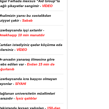
Nigar Fərhada məxsus “Aid Group“la
ağlı şikayətlər səngimir -
VİDEO
halimizin yarısı bu xəstəlikdən
ziyyət çəkir -
Səbəb
zərbaycanda işçi axtarılır -
Əməkhaqqı 10 min manatdır
Kartdan istədiyiniz qədər köçürmə edə
ilərsiniz -
VİDEO
Ər-arvadın yanaraq ölməsinə görə
əbs edilən var -
Evdən 15 min də
oğurlanıb
Azərbaycanda icra başçısı olmayan
ayonlar -
SİYAHI
ağlanan universitetin müəllimləri
arazıdır -
İşsiz qalıblar
akistanda leysan yağışları -
150-dən