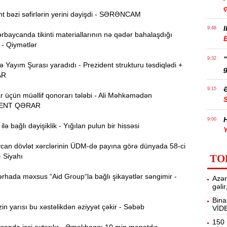
t bəzi səfirlərin yerini dəyişdi - SƏRƏNCAM
I
9:48
rbaycanda tikinti materiallarının nə qədər bahalaşdığı
E
 - Qiymətlər
9:32
Yayım Şurası yaradıdı - Prezident strukturu təsdiqlədi +
g
AR
Ə
9:15
r üçün müəllif qonorarı tələbi - Ali Məhkəmədən
ENT QƏRAR
H
9:00
lə bağlı dəyişiklik - Yığılan pulun bir hissəsi
Y
an dövlət xərclərinin ÜDM-də payına görə dünyada 58-ci
A
8:46
- Siyahı
TO
t
rhada məxsus “Aid Group“la bağlı şikayətlər səngimir -
Azər
P
8:30
gəli
Bina
n yarısı bu xəstəlikdən əziyyət çəkir - Səbəb
VİD
E
12:55
v
150 