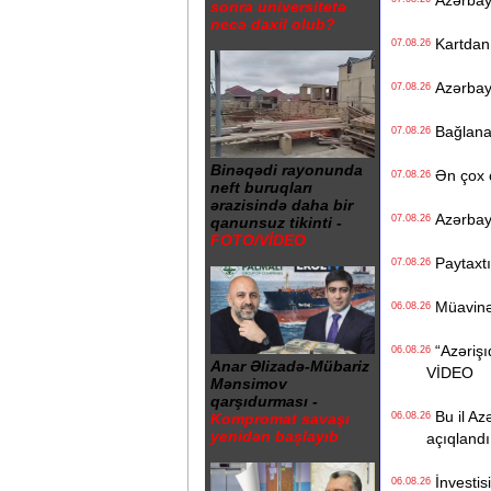
Azərbayc
sonra universitetə
necə daxil olub?
Kartdan i
07.08.26
Azərbayc
07.08.26
Bağlanan 
07.08.26
Binəqədi rayonunda
Ən çox ç
07.08.26
neft buruqları
ərazisində daha bir
Azərbayc
07.08.26
qanunsuz tikinti -
FOTO/VİDEO
Paytaxtın
07.08.26
Müavinət 
06.08.26
“Azərişıq
06.08.26
Anar Əlizadə-Mübariz
VİDEO
Mənsimov
qarşıdurması -
Bu il Azə
06.08.26
Kompromat savaşı
yenidən başlayıb
açıqlandı
İnvestisi
06.08.26