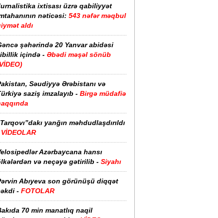
urnalistika ixtisası üzrə qabiliyyət
imtahanının nəticəsi:
543 nəfər məqbul
iymət aldı
Gəncə şəhərində 20 Yanvar abidəsi
ibillik içində -
Əbədi məşəl sönüb
(VİDEO)
akistan, Səudiyyə Ərəbistanı və
ürkiyə saziş imzalayıb -
Birgə müdafiə
haqqında
“Tarqovı”dakı yanğın məhdudlaşdırıldı
-
VİDEOLAR
Velosipedlər Azərbaycana hansı
lkələrdən və neçəyə gətirilib -
Siyahı
Pərvin Abıyeva son görünüşü diqqət
əkdi -
FOTOLAR
Bakıda 70 min manatlıq naqil