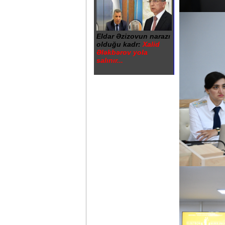
Eldar Əzizovun narazı
olduğu kadr:
Xalid
Ələkbərov yola
salınır...