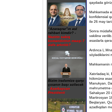
qaydada görüşm
Məhkəmədə ela
konfidensial q
ilə 26 may tari
“Azəraqrar”ın əsl
Sonra müdafiə
rəhbəri kimdir? -
vəkilinə veril
Nazirin sabiq
əsaslarla qər
komandirinin maaşı 7
dəfə artırılıb?
Ardınca L.Mnat
söylədiklərini
Məhkəmənin növ
Xatırladaq ki, 
hökmünə əsas
Bizim iradəmizə qarşı
Manukyan, Dav
çıxanın başı əziləcək
məhrumetmə cə
-
Azərbaycan
Prezidenti
Sahakyan 20 i
Martirosyan 18
Beqlaryan, Qu
azadlıqdan mə