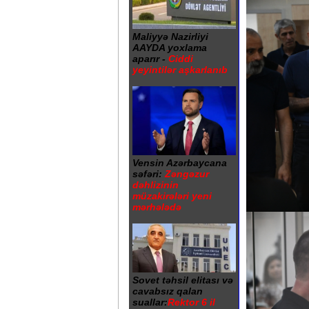
Maliyyə Nazirliyi
AAYDA yoxlama
aparır -
Ciddi
yeyintilər aşkarlanıb
Vensin Azərbaycana
səfəri:
Zəngəzur
dəhlizinin
müzakirələri yeni
mərhələdə
Sovet təhsil elitası və
cavabsız qalan
suallar:
Rektor 6 il