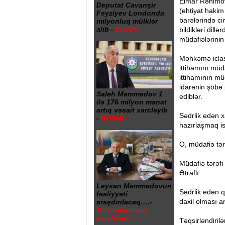
Elmar Rəhimov
Deputat Cavanşir
(ehtiyat hakim
Feyziyev Londonda
barələrində cin
milyonluq mülklər
alıb -
SİYAHI
bildikləri dill
müdafiələrinin
Məhkəmə iclas
ittihamını müd
ittihamının mü
idarənin şöbə 
Saleh Məmmədov 1
ediblər.
ilə 176 milyon manat
artıq vəsait xərcləyib
Sədrlik edən x
-
RƏSMİ
hazırlaşmaq is
O, müdafiə tər
Müdafiə tərəfi 
Ətraflı
Leysan Məmmədovun
Sədrlik edən q
fəaliyyəti
daxil olması ar
araşdırılacaq….-
Milyonlar necə
xərclənir?
Təqsirləndiril