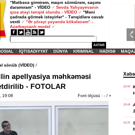
“Mətbəxə girmirəm, maşın sürmürəm, saçımı
daramıram“ - VİDEO
Sevda Yahyayevanın
/ MAQAZIN /
qısa ətəyi tənqid olundu - VİDEO
“Məni
çadrada görmək istəyirlər“ - Tənqidlərə cavab
Sevda Yahy
verdi
“Ər çörəyi yeyəndə kökələcəm“ -
VİDEO
Azərbaycanlı model
AXTAR
SOSIAL
İQTISADIYYAT
DÜNYA
KRIMINAL
HADISƏ
MAQA
ində - Əbədi məşəl sönüb (VİDEO)
/
Xəbə
ilin apellyasiya məhkəməsi
tdirilib - FOTOLAR
K
19:00
t
, 19:08
Font ölçüsü :
-
/
+
18:44
1
18:25