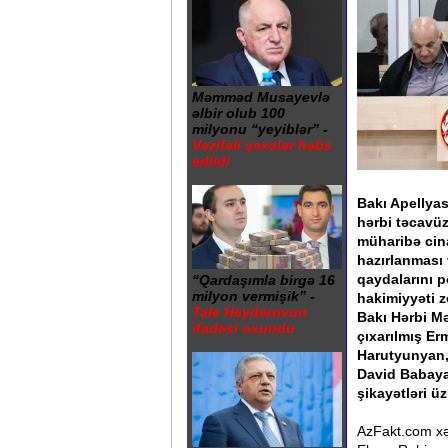
Məmməd Musayevlə
əlbir olub 100
milyonu “yeyiblər” -
Vəzifəli şəxslər həbs
edildi
Bakı Apellya
hərbi təcavüz
müharibə cin
hazırlanması 
qaydalarını p
“Qardaşımla birgə 16
milyon vermişik” -
hakimiyyəti z
Tale Heydərovun
Bakı Hərbi M
ifadəsi oxundu
çıxarılmış Er
Harutyunyan,
David Babaya
şikayətləri ü
AzFakt.com xəb