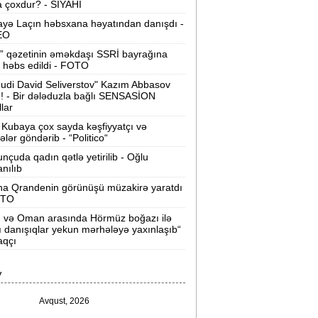
 çoxdur? - SİYAHI
ilərsiniz -
VİDEO
yə Laçın həbsxana həyatından danışdı -
Ər-arvadın yanaraq ölməsinə görə
EO
əbs edilən var -
Evdən 15 min də
” qəzetinin əməkdaşı SSRİ bayrağına
oğurlanıb
 həbs edildi - FOTO
udi David Seliverstov" Kazım Abbasov
Azərbaycanda icra başçısı olmayan
ı! - Bir dələduzla bağlı SENSASİON
ayonlar -
SİYAHI
llar
Kubaya çox sayda kəşfiyyatçı və
ağlanan universitetin müəllimləri
tələr göndərib - “Politico“
arazıdır -
İşsiz qalıblar
nçuda qadın qətlə yetirilib - Oğlu
anılıb
akistanda leysan yağışları -
150-dən
na Qrandenin görünüşü müzakirə yaratdı
çox insan ölüb
OTO
n və Oman arasında Hörmüz boğazı ilə
I Qaregin məhkəmə qarşısına çıxarılır -
ı danışıqlar yekun mərhələyə yaxınlaşıb“
rmənistan tarixində ilk
aqçı
“ABŞ-ın İrana genişmiqyaslı hücumu
V
özlənilir“ -
Qalibaf
Avqust, 2026
n çox çörək və ət yeyən bölgələr -