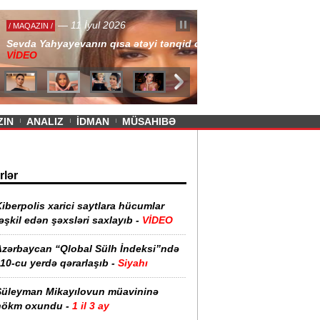
— 11 İyul 2026
ayevanın qısa ətəyi tənqid olundu -
ZIN
ANALIZ
İDMAN
MÜSAHIBƏ
rlər
iberpolis xarici saytlara hücumlar
əşkil edən şəxsləri saxlayıb -
VİDEO
Azərbaycan “Qlobal Sülh İndeksi”ndə
10-cu yerdə qərarlaşıb -
Siyahı
Süleyman Mikayılovun müavininə
hökm oxundu -
1 il 3 ay