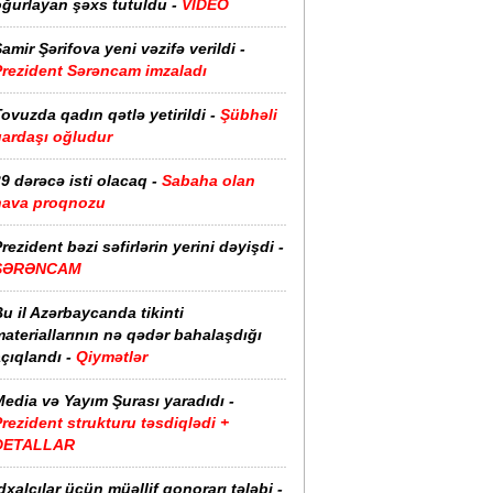
oğurlayan şəxs tutuldu -
VİDEO
amir Şərifova yeni vəzifə verildi -
Prezident Sərəncam imzaladı
ovuzda qadın qətlə yetirildi -
Şübhəli
qardaşı oğludur
9 dərəcə isti olacaq -
Sabaha olan
hava proqnozu
rezident bəzi səfirlərin yerini dəyişdi -
SƏRƏNCAM
u il Azərbaycanda tikinti
ateriallarının nə qədər bahalaşdığı
çıqlandı -
Qiymətlər
edia və Yayım Şurası yaradıdı -
rezident strukturu təsdiqlədi +
DETALLAR
dxalçılar üçün müəllif qonorarı tələbi -