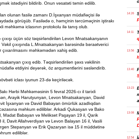
ək istədiyini bildirib. Onun vəsatəti təmin edilib.
S
14:26
n olunan fasilə zamanı D.İşxanyan müdafiəçisi ilə
aydada görüşüb. Fasilədə o, həmçinin tərcüməçinin iştirakı
xli məhkəmə iclasının protokolu ilə tanış olub.
T
14:11
 çıxışı üçün söz təqsirləndirilən Levon Mnatsakanyanın
ib. Vəkil çıxışında L.Mnatsakanyan barəsində bəraətverici
ar çıxarılmasını məhkəmədən xahiş edib.
3
13:56
sakanyan çıxış edib. Təqsirləndirilən şəxs vəkilinin
 müdafiə etdiyini deyərək, öz arqumentlərini səsləndirib.
P
13:40
bəti iclası iyunun 23-də keçiriləcək.
B
13:23
Bakı Hərbi Məhkəməsinin 5 fevral 2026-cı il tarixli
m
ən, Arayik Harutyunyan, Levon Mnatsakanyan, David
a
it İşxanyan və David Babayan ömürlük azadlıqdan
zasına məhkum ediliblər. Arkadi Qukasyan və Bako
M
13:08
l, Madat Babayan və Melikset Paşayan 19 il, Qarik
P
 il, Davit Allahverdiyan və Levon Balayan 16 il, Vasili
rgen Stepanyan və Erik Qazaryan isə 15 il müddətinə
hrum ediliblər.
İ
12:54