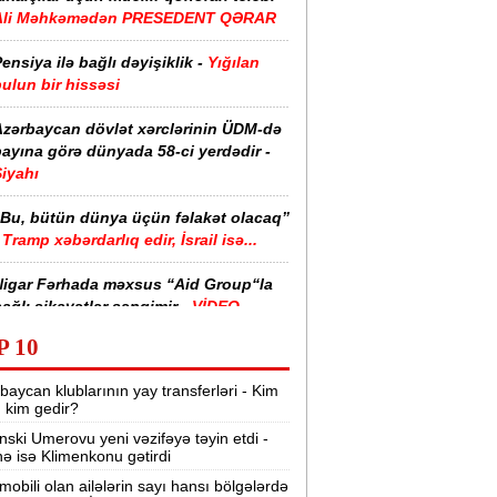
Ali Məhkəmədən PRESEDENT QƏRAR
ensiya ilə bağlı dəyişiklik -
Yığılan
ulun bir hissəsi
Azərbaycan dövlət xərclərinin ÜDM-də
ayına görə dünyada 58-ci yerdədir -
iyahı
“Bu, bütün dünya üçün fəlakət olacaq”
Tramp xəbərdarlıq edir, İsrail isə...
Nigar Fərhada məxsus “Aid Group“la
ağlı şikayətlər səngimir -
VİDEO
P 10
halimizin yarısı bu xəstəlikdən
ziyyət çəkir -
Səbəb
baycan klublarının yay transferləri - Kim
r, kim gedir?
zərbaycanda işçi axtarılır -
nski Umerovu yeni vəzifəyə təyin etdi -
Əməkhaqqı 10 min manatdır
nə isə Klimenkonu gətirdi
Kartdan istədiyiniz qədər köçürmə edə
mobili olan ailələrin sayı hansı bölgələrdə