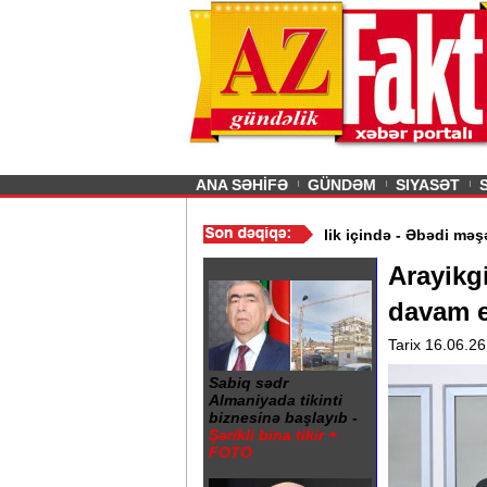
26
şın sürmürəm, saçımı
Previous
ANA SƏHİFƏ
GÜNDƏM
SIYASƏT
 məqbul qiymət aldı
/
Gəncə şəhərində 20 Yanvar abidəsi zibillik iç
Arayikg
davam e
Tarix 16.06.26
Sabiq sədr
Almaniyada tikinti
biznesinə başlayıb -
Şərikli bina tikir +
FOTO