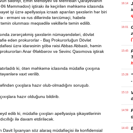
un sədrliyi, Emin Mehdiyev və Mehriban Qarayevanın
J
16:14
 Əli Məmmədov) iştirakı ilə keçirilən məhkəmə iclasında
ayət işi üzrə apellyasiya icraatı aparılan şəxslərin hər biri
q
ərdə - erməni və rus dillərində tərcüməçi, habelə
 təmin olunması məqsədilə vəkillərlə təmin edilib.
16:01
z
ında zərərçəkmiş şəxslərin nümayəndələri, dövlət
afiə edən prokurorlar - Baş Prokurorluğun Dövlət
dafiəsi üzrə idarəsinin şöbə rəisi Abbas Abbaslı, həmin
P
prokurorları Anar Ələkbərov və Sevinc Qasımova iştirak
15:45
T
atırladıb ki, ötən məhkəmə iclasında müdafiə çıxışına
təyənlərə vaxt verilib.
15:28
əfindən çıxışlara hazır olub-olmadığını soruşub.
15:13
çıxışlara hazır olduğunu bildirib.
ö
14:59
eyd edib ki, müdafiə çıxışları apellyasiya şikayətlərinin
ç
dıcıllığı ilə davam etdiriləcək.
14:43
ən Davit İşxanyan söz alaraq müdafiəçisi ilə konfidensial