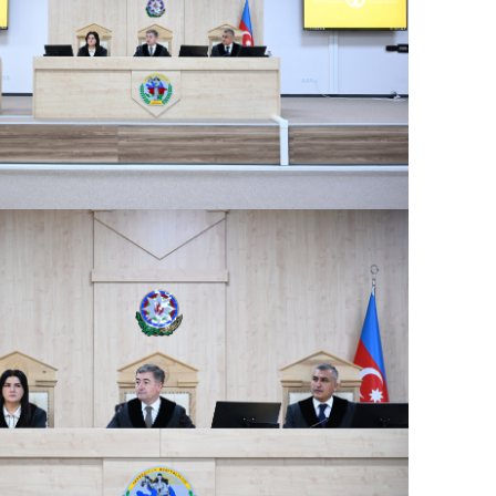
B
11:49
q
İ
11:34
ü
11:20
s
M
11:04
u
A
10:47
s
R
10:32
Ö
10:18
l