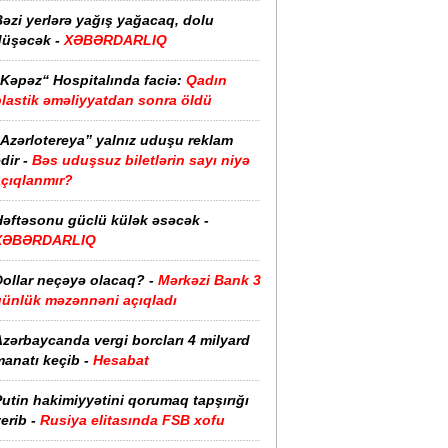
əzi yerlərə yağış yağacaq, dolu
düşəcək -
XƏBƏRDARLIQ
“Kəpəz“ Hospitalında faciə:
Qadın
plastik əməliyyatdan sonra öldü
“Azərlotereya” yalnız uduşu reklam
dir -
Bəs uduşsuz biletlərin sayı niyə
açıqlanmır?
Həftəsonu güclü külək əsəcək -
XƏBƏRDARLIQ
ollar neçəyə olacaq? -
Mərkəzi Bank 3
günlük məzənnəni açıqladı
zərbaycanda vergi borcları 4 milyard
anatı keçib -
Hesabat
utin hakimiyyətini qorumaq tapşırığı
erib -
Rusiya elitasında FSB xofu