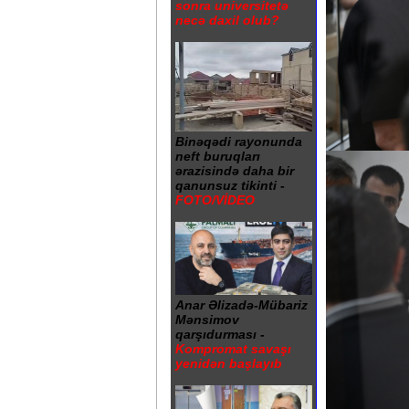
sonra universitetə
necə daxil olub?
Binəqədi rayonunda
neft buruqları
ərazisində daha bir
qanunsuz tikinti -
FOTO/VİDEO
Anar Əlizadə-Mübariz
Mənsimov
qarşıdurması -
Kompromat savaşı
yenidən başlayıb