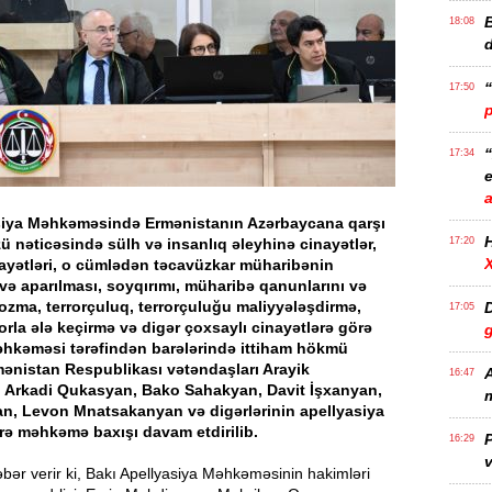
B
18:08
17:50
17:34
e
siya Məhkəməsində Ermənistanın Azərbaycana qarşı
ü nəticəsində sülh və insanlıq əleyhinə cinayətlər,
17:20
ayətləri, o cümlədən təcavüzkar müharibənin
və aparılması, soyqırımı, müharibə qanunlarını və
ozma, terrorçuluq, terrorçuluğu maliyyələşdirmə,
D
17:05
orla ələ keçirmə və digər çoxsaylı cinayətlərə görə
əhkəməsi tərəfindən barələrində ittiham hökmü
mənistan Respublikası vətəndaşları Arayik
A
16:47
 Arkadi Qukasyan, Bako Sahakyan, Davit İşxanyan,
m
n, Levon Mnatsakanyan və digərlərinin apellyasiya
zrə məhkəmə baxışı davam etdirilib.
P
16:29
v
ər verir ki, Bakı Apellyasiya Məhkəməsinin hakimləri