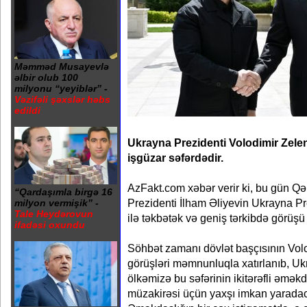
Məmməd Musayevlə
əlbir olub 100
milyonu “yeyiblər” -
Vəzifəli şəxslər həbs
edildi
Ukrayna Prezidenti Volodimir Zel
işgüzar səfərdədir.
AzFakt.com xəbər verir ki, bu gün 
“Qardaşımla birgə 16
Prezidenti İlham Əliyevin Ukrayna Pr
milyon vermişik” -
Tale Heydərovun
ilə təkbətək və geniş tərkibdə görüşü
ifadəsi oxundu
Söhbət zamanı dövlət başçısının Volo
görüşləri məmnunluqla xatırlanıb, Uk
ölkəmizə bu səfərinin ikitərəfli əmək
müzakirəsi üçün yaxşı imkan yaradacağ