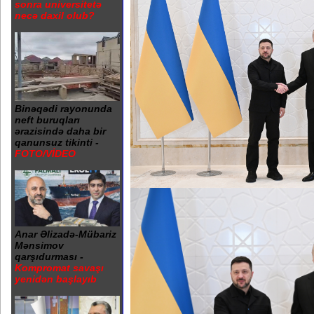
sonra universitetə
necə daxil olub?
Binəqədi rayonunda
neft buruqları
ərazisində daha bir
qanunsuz tikinti -
FOTO/VİDEO
Anar Əlizadə-Mübariz
Mənsimov
qarşıdurması -
Kompromat savaşı
yenidən başlayıb