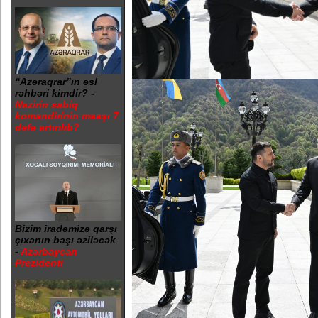
“Azəraqrar”ın əsl
rəhbəri kimdir? -
Nazirin sabiq
komandirinin maaşı 7
dəfə artırılıb?
Bizim iradəmizə qarşı
çıxanın başı əziləcək
-
Azərbaycan
Prezidenti