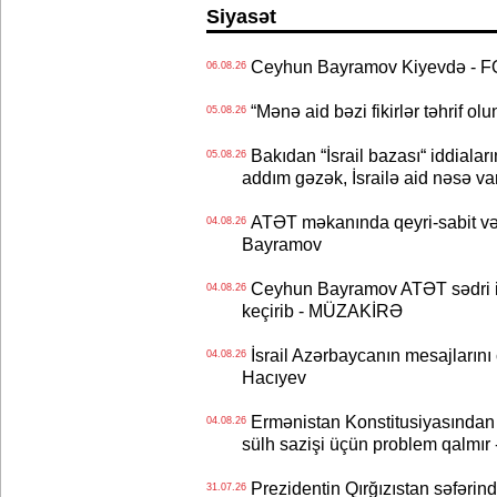
Siyasət
Ceyhun Bayramov Kiyevdə - 
06.08.26
“Mənə aid bəzi fikirlər təhrif ol
05.08.26
Bakıdan “İsrail bazası“ iddialar
05.08.26
addım gəzək, İsrailə aid nəsə va
ATƏT məkanında qeyri-sabit və
04.08.26
Bayramov
Ceyhun Bayramov ATƏT sədri il
04.08.26
keçirib - MÜZAKİRƏ
İsrail Azərbaycanın mesajlarını 
04.08.26
Hacıyev
Ermənistan Konstitusiyasından ər
04.08.26
sülh sazişi üçün problem qalmır
Prezidentin Qırğızıstan səfərin
31.07.26