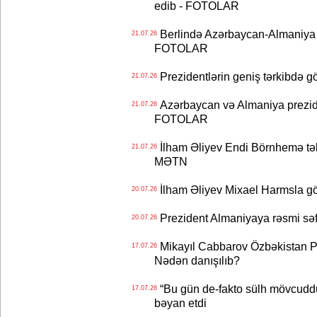
edib - FOTOLAR
Berlində Azərbaycan-Almaniya s
21.07.26
FOTOLAR
Prezidentlərin geniş tərkibdə 
21.07.26
Azərbaycan və Almaniya preziden
21.07.26
FOTOLAR
İlham Əliyev Endi Börnhemə təb
21.07.26
MƏTN
İlham Əliyev Mixael Harmsla 
20.07.26
Prezident Almaniyaya rəsmi sə
20.07.26
Mikayıl Cabbarov Özbəkistan Pre
17.07.26
Nədən danışılıb?
“Bu gün de-fakto sülh mövcuddu
17.07.26
bəyan etdi