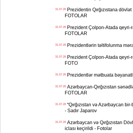
Prezidentin Qırğızıstana dövlət s
31.07.26
FOTOLAR
Prezident Çolpon-Atada qeyri-rə
31.07.26
FOTOLAR
Prezidentlərin təltifolunma mər
31.07.26
Prezident Çolpon-Atada qeyri-rə
31.07.26
FOTO
Prezidentlər mətbuata bəyanatl
31.07.26
Azərbaycan-Qırğızıstan sənədlər
31.07.26
FOTOLAR
“Qırğızıstan və Azərbaycan bir-bi
31.07.26
- Sadır Japarov
Azərbaycan və Qırğızıstan Dövlə
31.07.26
iclası keçirildi - Fotolar