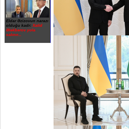
Eldar Əzizovun narazı
olduğu kadr:
Xalid
Ələkbərov yola
salınır...