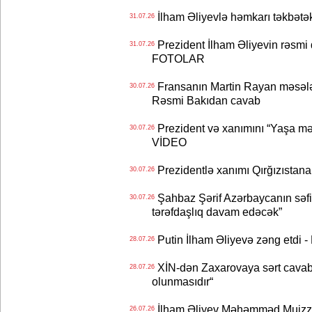
İlham Əliyevlə həmkarı təkbət
31.07.26
Prezident İlham Əliyevin rəsmi 
31.07.26
FOTOLAR
Fransanın Martin Rayan məsələs
30.07.26
Rəsmi Bakıdan cavab
Prezident və xanımını “Yaşa mən
30.07.26
VİDEO
Prezidentlə xanımı Qırğızıstana
30.07.26
Şahbaz Şərif Azərbaycanın səfirin
30.07.26
tərəfdaşlıq davam edəcək”
Putin İlham Əliyevə zəng etdi -
28.07.26
XİN-dən Zaxarovaya sərt cavab: “
28.07.26
olunmasıdır“
İlham Əliyev Məhəmməd Muizzu
26.07.26