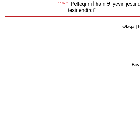
Pelleqrini İlham Əliyevin jestin
14.07.26
təsirləndirdi“
Əlaqə
|
Buy 