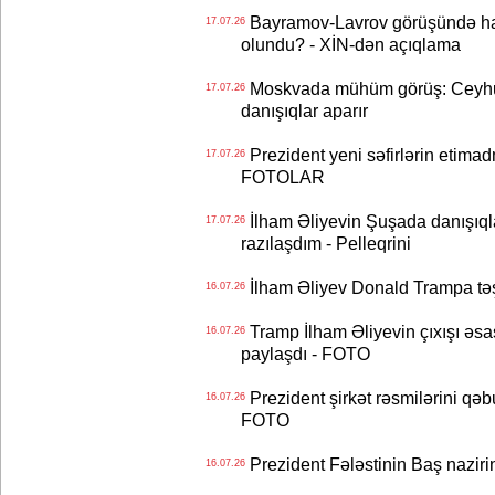
Bayramov-Lavrov görüşündə ha
17.07.26
olundu? - XİN-dən açıqlama
Moskvada mühüm görüş: Ceyhu
17.07.26
danışıqlar aparır
Prezident yeni səfirlərin etimad
17.07.26
FOTOLAR
İlham Əliyevin Şuşada danışıqlar
17.07.26
razılaşdım - Pelleqrini
İlham Əliyev Donald Trampa tə
16.07.26
Tramp İlham Əliyevin çıxışı əsa
16.07.26
paylaşdı - FOTO
Prezident şirkət rəsmilərini q
16.07.26
FOTO
Prezident Fələstinin Baş nazir
16.07.26