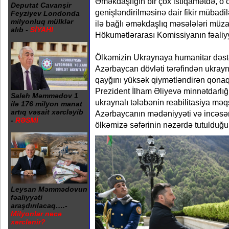
Əməkdaşlığın bir çox istiqamətdə, o
Deputat Cavanşir
genişləndirilməsinə dair fikir mübadilə
Feyziyev Londonda
milyonluq mülklər
ilə bağlı əməkdaşlıq məsələləri müza
alıb -
SİYAHI
Hökumətlərarası Komissiyanın fəaliy
Ölkəmizin Ukraynaya humanitar dəst
Azərbaycan dövləti tərəfindən ukrayn
qayğını yüksək qiymətləndirən qonaq
Prezident İlham Əliyevə minnətdarlığını
Saleh Məmmədov 1
ukraynalı tələbənin reabilitasiya mə
ilə 176 milyon manat
artıq vəsait xərcləyib
Azərbaycanın mədəniyyəti və incəsənə
-
RƏSMİ
ölkəmizə səfərinin nəzərdə tutulduğu
Leysan Məmmədovun
fəaliyyəti
araşdırılacaq….-
Milyonlar necə
xərclənir?