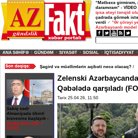
“Mətbəxə girmirəm,
daramıram“ - VİDEO
qısa ətəyi tənqid o
çadrada görmək istə
verdi
“Ər çörəyi 
Azərbaycanlı model
ious
ANA SƏHİFƏ
GÜNDƏM
SIYASƏT
SOSIAL
İQTISADIYYAT
/
Gədəbəydə 3 məktəb bağlandı - Şagird və müəllimlərin aqibəti n
Zelenski Azərbaycandad
Qəbələdə qarşıladı (
Tarix 25.04.26, 11:50
Sabiq sədr
Almaniyada tikinti
biznesinə başlayıb -
Şərikli bina tikir +
FOTO