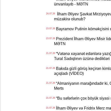
ünvanlayıb - MƏTN
İlham Əliyev Şavkat Mirziyoyevə
24.07.26
müzakirə olunub?
Bayramov Putinin köməkçisini 
23.07.26
Prezident İlham Əliyev Misir lid
23.07.26
MƏTN
“Vətənə xəyanət edənlərə yazığı
21.07.26
Tural Sadıqlının üzünə dediklər
Bakıda gizli görüş keçirən kimlər
21.07.26
açıqladı (VİDEO)
“Almaniyanın marağındadır ki, C
21.07.26
Merts
“Bu səfərlərin çox böyük siyasi m
21.07.26
İlham Əliyev və Fridrix Merz mə
21.07.26