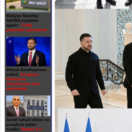
Maliyyə Nazirliyi
AAYDA yoxlama
aparır -
Ciddi
yeyintilər aşkarlanıb
Vensin Azərbaycana
səfəri:
Zəngəzur
dəhlizinin
müzakirələri yeni
mərhələdə
Sovet təhsil elitası və
cavabsız qalan
suallar:
Rektor 6 il