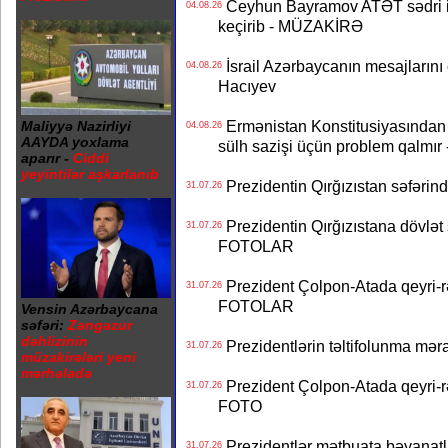
Ceyhun Bayramov ATƏT sədri il
04.08.26
keçirib - MÜZAKİRƏ
İsrail Azərbaycanın mesajlarını 
04.08.26
Hacıyev
Ermənistan Konstitusiyasından ər
Maliyyə Nazirliyi
04.08.26
AAYDA yoxlama
sülh sazişi üçün problem qalmır
aparır -
Ciddi
yeyintilər aşkarlanıb
Prezidentin Qırğızıstan səfərin
31.07.26
Prezidentin Qırğızıstana dövlət s
31.07.26
FOTOLAR
Prezident Çolpon-Atada qeyri-rə
31.07.26
FOTOLAR
Vensin Azərbaycana
səfəri:
Zəngəzur
dəhlizinin
Prezidentlərin təltifolunma mər
31.07.26
müzakirələri yeni
mərhələdə
Prezident Çolpon-Atada qeyri-rə
31.07.26
FOTO
Prezidentlər mətbuata bəyanatl
31.07.26