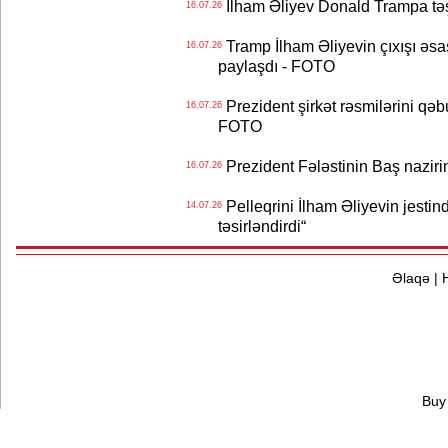
İlham Əliyev Donald Trampa tə
16.07.26
Tramp İlham Əliyevin çıxışı əsa
16.07.26
paylaşdı - FOTO
Prezident şirkət rəsmilərini q
16.07.26
FOTO
Prezident Fələstinin Baş nazir
16.07.26
Pelleqrini İlham Əliyevin jestin
14.07.26
təsirləndirdi“
Əlaqə
|
Buy 