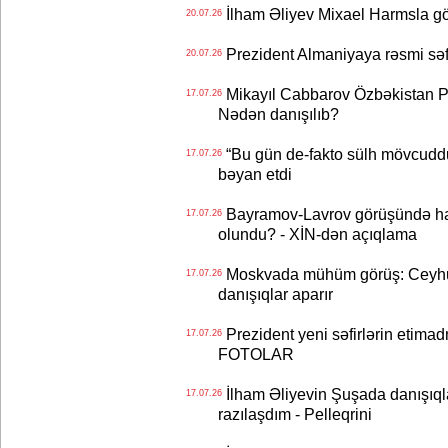
İlham Əliyev Mixael Harmsla 
20.07.26
Prezident Almaniyaya rəsmi sə
20.07.26
Mikayıl Cabbarov Özbəkistan Pre
17.07.26
Nədən danışılıb?
“Bu gün de-fakto sülh mövcuddu
17.07.26
bəyan etdi
Bayramov-Lavrov görüşündə ha
17.07.26
olundu? - XİN-dən açıqlama
Moskvada mühüm görüş: Ceyhu
17.07.26
danışıqlar aparır
Prezident yeni səfirlərin etimad
17.07.26
FOTOLAR
İlham Əliyevin Şuşada danışıqlar
17.07.26
razılaşdım - Pelleqrini