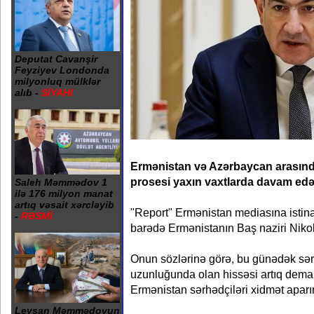
Deputat Cavanşir
Feyziyev Londonda
milyonluq mülklər
alıb -
SİYAHI
Ermənistan və Azərbaycan arasında
prosesi yaxın vaxtlarda davam ed
Saleh Məmmədov 1
ilə 176 milyon manat
artıq vəsait xərcləyib
"Report" Ermənistan mediasına istina
-
RƏSMİ
barədə Ermənistanın Baş naziri Nikol
Onun sözlərinə görə, bu günədək sər
uzunluğunda olan hissəsi artıq demar
Ermənistan sərhədçiləri xidmət aparır
Leysan Məmmədovun