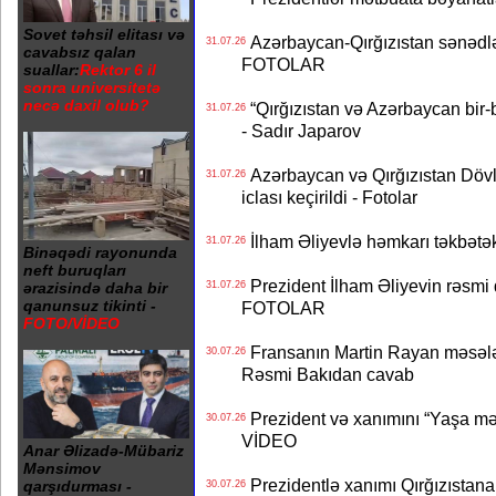
Sovet təhsil elitası və
Azərbaycan-Qırğızıstan sənədlər
31.07.26
cavabsız qalan
FOTOLAR
suallar:
Rektor 6 il
sonra universitetə
necə daxil olub?
“Qırğızıstan və Azərbaycan bir-bi
31.07.26
- Sadır Japarov
Azərbaycan və Qırğızıstan Dövlə
31.07.26
iclası keçirildi - Fotolar
İlham Əliyevlə həmkarı təkbət
31.07.26
Binəqədi rayonunda
neft buruqları
Prezident İlham Əliyevin rəsmi 
31.07.26
ərazisində daha bir
qanunsuz tikinti -
FOTOLAR
FOTO/VİDEO
Fransanın Martin Rayan məsələs
30.07.26
Rəsmi Bakıdan cavab
Prezident və xanımını “Yaşa mən
30.07.26
VİDEO
Anar Əlizadə-Mübariz
Mənsimov
Prezidentlə xanımı Qırğızıstana
qarşıdurması -
30.07.26