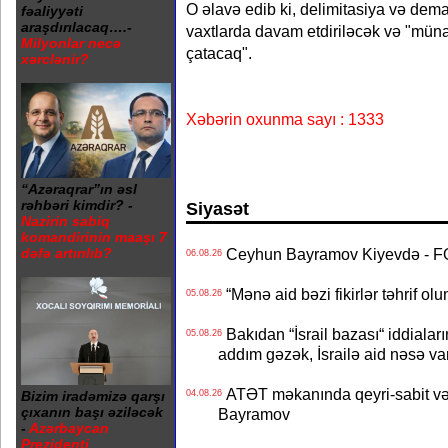
O əlavə edib ki, delimitasiya və dema
fəaliyyəti
araşdırılacaq….-
vaxtlarda davam etdiriləcək və "mü
Milyonlar necə
çatacaq".
xərclənir?
Xəbərin oxunma sayı : 1333
“Azəraqrar”ın əsl
rəhbəri kimdir? -
Siyasət
Nazirin sabiq
komandirinin maaşı 7
dəfə artırılıb?
Ceyhun Bayramov Kiyevdə - 
06.08.26
“Mənə aid bəzi fikirlər təhrif ol
05.08.26
Bakıdan “İsrail bazası“ iddialar
05.08.26
addım gəzək, İsrailə aid nəsə va
ATƏT məkanında qeyri-sabit və
Bizim iradəmizə qarşı
04.08.26
çıxanın başı əziləcək
Bayramov
-
Azərbaycan
Prezidenti