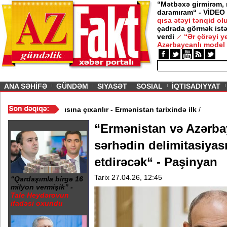
“Mətbəxə girmirəm,
daramıram“ - VİDEO
qısa ətəyi tənqid o
çadrada görmək istə
verdi
“Ər çörəyi 
Azərbaycanlı model
ious
ANA SƏHİFƏ
GÜNDƏM
SIYASƏT
SOSIAL
İQTISADIYYAT
/
II Qaregin məhkəmə qarşısına çıxarılır - Ermənistan tarixində ilk
/
“Ermənistan və Azərbay
sərhədin delimitasiyas
etdirəcək“ - Paşinyan
Tarix 27.04.26, 12:45
“Qardaşımla birgə 16
milyon vermişik” -
Tale Heydərovun
ifadəsi oxundu