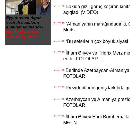
Bakıda gizli görüş keçirən kimlər
21.07.26
açıqladı (VİDEO)
Eyyubov və digər
vəzifəli şəxslərin
“Almaniyanın marağındadır ki, C
21.07.26
əməlləri açıqlandı -
Merts
Baş Prokurorluq
məlumat yaydı
“Bu səfərlərin çox böyük siyasi m
21.07.26
İlham Əliyev və Fridrix Merz mə
21.07.26
edib - FOTOLAR
Berlində Azərbaycan-Almaniya s
21.07.26
FOTOLAR
Prezidentlərin geniş tərkibdə 
21.07.26
Azərbaycan və Almaniya preziden
21.07.26
FOTOLAR
İlham Əliyev Endi Börnhemə təb
21.07.26
MƏTN