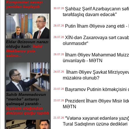
Kompromat savaşı
yenidən başlayıb
Şahbaz Şərif Azərbaycanın səfirin
30.07.26
tərəfdaşlıq davam edəcək”
Putin İlham Əliyevə zəng etdi -
28.07.26
XİN-dən Zaxarovaya sərt cavab: “
28.07.26
Eldar Əzizovun narazı
olunmasıdır“
olduğu kadr:
Xalid
Ələkbərov yola
İlham Əliyev Məhəmməd Muizzu
26.07.26
salınır...
ünvanlayıb - MƏTN
İlham Əliyev Şavkat Mirziyoyevə
24.07.26
müzakirə olunub?
Bayramov Putinin köməkçisini 
23.07.26
Sahib Məmmədovun
“mənbə” axtarışı
Prezident İlham Əliyev Misir lid
23.07.26
qalmaqal yaratdı -
MƏTN
İşçilərin otağından
dinləyici qurğu tapılıb
“Vətənə xəyanət edənlərə yazığı
21.07.26
Tural Sadıqlının üzünə dediklər