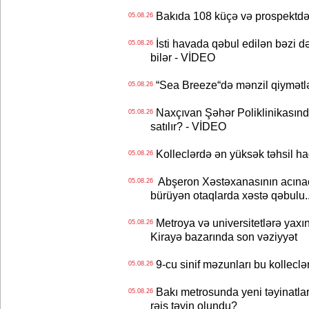
Bakıda 108 küçə və prospektdə 
05.08.26
İsti havada qəbul edilən bəzi d
05.08.26
bilər - VİDEO
“Sea Breeze“də mənzil qiymətlər
05.08.26
Naxçıvan Şəhər Poliklinikasında
05.08.26
satılır? - VİDEO
Kolleclərdə ən yüksək təhsil haq
05.08.26
Abşeron Xəstəxanasının acınaca
05.08.26
bürüyən otaqlarda xəstə qəbulu..
Metroya və universitetlərə yaxın
05.08.26
Kirayə bazarında son vəziyyət
9-cu sinif məzunları bu kolleclə
05.08.26
Bakı metrosunda yeni təyinatlar
05.08.26
rəis təyin olundu?