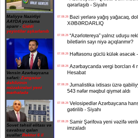
qərarlaşıb - Siyahı
Maliyyə Nazirliyi
Bəzi yerlərə yağış yağacaq, do
07.08.26
AAYDA yoxlama
XƏBƏRDARLIQ
aparır -
Ciddi
yeyintilər aşkarlanıb
“Azərlotereya” yalnız uduşu rek
07.08.26
biletlərin sayı niyə açıqlanmır?
Həftəsonu güclü külək əsəcə
07.08.26
Azərbaycanda vergi borcları 4 m
07.08.26
Hesabat
Vensin Azərbaycana
səfəri:
Zəngəzur
dəhlizinin
Jurnalistika ixtisası üzrə qabiliy
07.08.26
müzakirələri yeni
543 nəfər məqbul qiymət aldı
mərhələdə
Velosipedlər Azərbaycana hans
07.08.26
gətirilib - Siyahı
Samir Şərifova yeni vəzifə veri
07.08.26
Sovet təhsil elitası və
imzaladı
cavabsız qalan
suallar:
Rektor 6 il