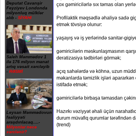
Deputat Cavanşir
çox gəmiricilərlə sıx təmas olan yer
Feyziyev Londonda
milyonluq mülklər
Profilaktik məqsədlə əhaliyə sadə gi
alıb -
SİYAHI
etmək tövsiyə olunur:
yaşayış və iş yerlərində sanitar-gigi
gəmiricilərin məskunlaşmasının qarş
Saleh Məmmədov 1
deratizasiya tədbirləri görmək;
ilə 176 milyon manat
artıq vəsait xərcləyib
açıq sahələrdə və köhnə, uzun müdd
-
RƏSMİ
məkanlarda təmizlik işləri apararkən
istifadə etmək;
gəmiricilərlə birbaşa təmasdan çəki
Hazırkı vəziyyət əhali üçün narahatl
Leysan Məmmədovun
fəaliyyəti
durum müvafiq qurumlar tərəfindən da
araşdırılacaq….-
(trend)
Milyonlar necə
xərclənir?