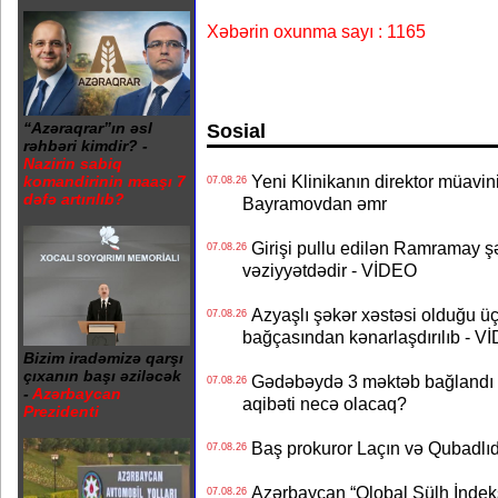
Xəbərin oxunma sayı : 1165
Sosial
“Azəraqrar”ın əsl
rəhbəri kimdir? -
Nazirin sabiq
Yeni Klinikanın direktor müavini 
komandirinin maaşı 7
07.08.26
dəfə artırılıb?
Bayramovdan əmr
Girişi pullu edilən Ramramay şə
07.08.26
vəziyyətdədir - VİDEO
Azyaşlı şəkər xəstəsi olduğu ü
07.08.26
bağçasından kənarlaşdırılıb - V
Bizim iradəmizə qarşı
çıxanın başı əziləcək
Gədəbəydə 3 məktəb bağlandı - 
07.08.26
-
Azərbaycan
aqibəti necə olacaq?
Prezidenti
Baş prokuror Laçın və Qubadl
07.08.26
Azərbaycan “Qlobal Sülh İndek
07.08.26