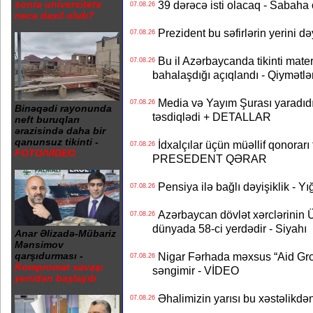
sonra universitetə
39 dərəcə isti olacaq - Sabaha
07.08.26
necə daxil olub?
Prezident bu səfirlərin yerini d
07.08.26
Bu il Azərbaycanda tikinti mater
07.08.26
bahalaşdığı açıqlandı - Qiymətlə
Media və Yayım Şurası yaradıdı 
07.08.26
Binəqədi rayonunda
təsdiqlədi + DETALLAR
neft buruqları
ərazisində daha bir
qanunsuz tikinti -
İdxalçılar üçün müəllif qonorarı
07.08.26
FOTO/VİDEO
PRESEDENT QƏRAR
Pensiya ilə bağlı dəyişiklik - Yı
07.08.26
Azərbaycan dövlət xərclərinin
07.08.26
dünyada 58-ci yerdədir - Siyahı
Anar Əlizadə-Mübariz
Mənsimov
Nigar Fərhada məxsus “Aid Grou
qarşıdurması -
07.08.26
Kompromat savaşı
səngimir - VİDEO
yenidən başlayıb
Əhalimizin yarısı bu xəstəlikdən
07.08.26