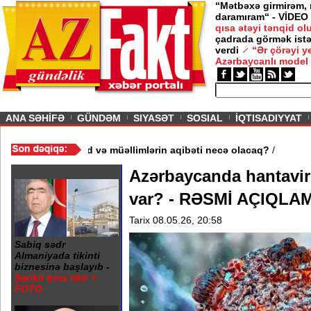
“Mətbəxə girmirəm,
daramıram“ - VİDEO
qısa ətəyi tənqid o
çadrada görmək istə
verdi
“Ər çörəyi 
Azərbaycanlı model
ious
ANA SƏHİFƏ
GÜNDƏM
SIYASƏT
SOSIAL
İQTISADIYYAT
məktəb bağlandı - Şagird və müəllimlərin aqibəti necə olacaq?
/
Azərbaycanda hantavi
var? - RƏSMİ AÇIQLA
Tarix 08.05.26, 20:58
Sabiq sədr
Almaniyada tikinti
biznesinə başlayıb -
Şərikli bina tikir +
FOTO