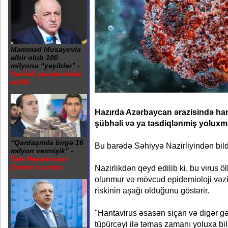
Məmməd Musayevlə
əlbir olub 100
milyonu “yeyiblər” -
Vəzifəli şəxslər həbs
edildi
Hazırda Azərbaycan ərazisində han
şübhəli və ya təsdiqlənmiş yoluxma
“Qardaşımla birgə 16
Bu barədə Səhiyyə Nazirliyindən bildi
milyon vermişik” -
Tale Heydərovun
ifadəsi oxundu
Nazirlikdən qeyd edilib ki, bu virus
olunmur və mövcud epidemioloji vəzi
riskinin aşağı olduğunu göstərir.
"Hantavirus əsasən siçan və digər gəmi
tüpürcəyi ilə təmas zamanı yoluxa bi