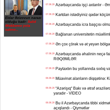
Azərbaycanda işçi axtarılır - Ə
07.08.26
Kartdan istədiyiniz qədər köçür
07.08.26
Eldar Əzizovun narazı
olduğu kadr:
Xalid
Azərbaycanda icra başçısı olma
07.08.26
Ələkbərov yola
salınır...
Bağlanan universitetin müəllimlər
07.08.26
Ən çox çörək və ət yeyən bölgə
07.08.26
Azərbaycanda əhalinin neçə faizi 
07.08.26
RƏQƏMLƏR
Paytaxtın bu yollarında sıxlıq v
07.08.26
Müavinət alanların diqqətinə: Ki
06.08.26
“Azərişıq“ Bakı və ətraf ərazilə
06.08.26
yaradır - VİDEO
Bu il Azərbaycanda tibbi xidmət
06.08.26
açıqlandı - Qiymətlər