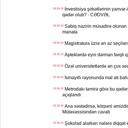
İnvestisiya şirkətlərinin yanvar-
06.08.26
qədər olub? - CƏDVƏL
Sabiq nazirin müsadirə olunan ə
06.08.26
manata
Magistratura üzrə ən az seçilən 
06.08.26
Apteklərdə eyni dərman fərqli q
06.08.26
Özəl universitetlərdə ən çox seç
06.08.26
İsmayıllı rayonunda mal əti ba
05.08.26
Metrodakı təmirə görə bu qədər 
05.08.26
açıqlandı
Ana xəstədirsə, körpəni əmizdir
05.08.26
Mütəxəssisindən cavab
Şokolad alarkən nələrə diqqət 
05.08.26