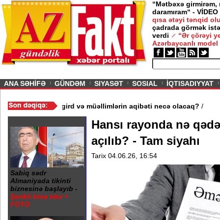
“Mətbəxə girmirəm,
daramıram“ - VİDEO
qısa ətəyi tənqid o
çadrada görmək istə
verdi
“Ər çörəyi 
Azərbaycanlı model
ious
ANA SƏHİFƏ
GÜNDƏM
SIYASƏT
SOSIAL
İQTISADIYYAT
də 3 məktəb bağlandı - Şagird və müəllimlərin aqibəti necə olac
Hansı rayonda nə qədər
açılıb? - Tam siyahı
Tarix 04.06.26, 16:54
Sabiq sədr
Almaniyada tikinti
biznesinə başlayıb -
Şərikli bina tikir +
FOTO