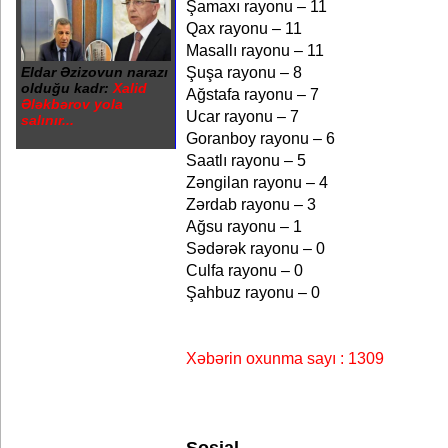
Şamaxı rayonu – 11
Qax rayonu – 11
Masallı rayonu – 11
Şuşa rayonu – 8
Eldar Əzizovun narazı
olduğu kadr:
Xalid
Ağstafa rayonu – 7
Ələkbərov yola
Ucar rayonu – 7
salınır...
Goranboy rayonu – 6
Saatlı rayonu – 5
Zəngilan rayonu – 4
Zərdab rayonu – 3
Ağsu rayonu – 1
Sədərək rayonu – 0
Culfa rayonu – 0
Şahbuz rayonu – 0
Xəbərin oxunma sayı : 1309
Sosial