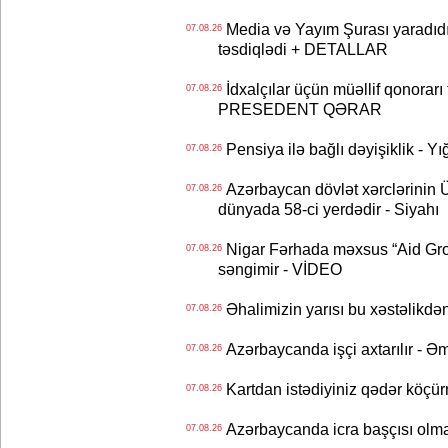
Media və Yayım Şurası yaradıdı 
07.08.26
təsdiqlədi + DETALLAR
İdxalçılar üçün müəllif qonorarı
07.08.26
PRESEDENT QƏRAR
Pensiya ilə bağlı dəyişiklik - Yı
07.08.26
Azərbaycan dövlət xərclərinin
07.08.26
dünyada 58-ci yerdədir - Siyahı
Nigar Fərhada məxsus “Aid Grou
07.08.26
səngimir - VİDEO
Əhalimizin yarısı bu xəstəlikdən
07.08.26
Azərbaycanda işçi axtarılır - Ə
07.08.26
Kartdan istədiyiniz qədər köçür
07.08.26
Azərbaycanda icra başçısı olma
07.08.26