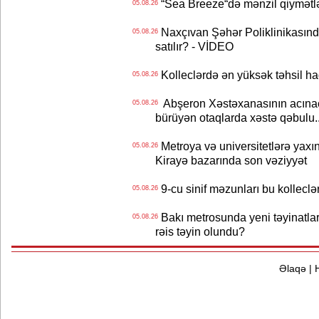
“Sea Breeze“də mənzil qiymətlər
05.08.26
Naxçıvan Şəhər Poliklinikasında
05.08.26
satılır? - VİDEO
Kolleclərdə ən yüksək təhsil haq
05.08.26
Abşeron Xəstəxanasının acınaca
05.08.26
bürüyən otaqlarda xəstə qəbulu..
Metroya və universitetlərə yaxın
05.08.26
Kirayə bazarında son vəziyyət
9-cu sinif məzunları bu kolleclə
05.08.26
Bakı metrosunda yeni təyinatlar
05.08.26
rəis təyin olundu?
Əlaqə
|