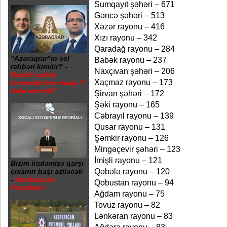
Sumqayıt şəhəri – 671
Gəncə şəhəri – 513
Xəzər rayonu – 416
Xızı rayonu – 342
Qaradağ rayonu – 284
“Azəraqrar”ın əsl
Babək rayonu – 237
rəhbəri kimdir? -
Naxçıvan şəhəri – 206
Nazirin sabiq
Xaçmaz rayonu – 173
komandirinin maaşı 7
dəfə artırılıb?
Şirvan şəhəri – 172
Şəki rayonu – 165
Cəbrayıl rayonu – 139
Qusar rayonu – 131
Şəmkir rayonu – 126
Mingəçevir şəhəri – 123
İmişli rayonu – 121
Bizim iradəmizə qarşı
Qəbələ rayonu – 120
çıxanın başı əziləcək
-
Azərbaycan
Qobustan rayonu – 94
Prezidenti
Ağdam rayonu – 75
Tovuz rayonu – 82
Lənkəran rayonu – 83