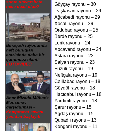
sonra universitetə
Göyçay rayonu – 30
necə daxil olub?
Daşkəsən rayonu – 29
Ağcabədi rayonu – 29
Xocalı rayonu – 29
Ordubad rayonu – 25
Bərdə rayonu – 25
Lerik rayonu – 24
Binəqədi rayonunda
Xocavənd rayonu – 24
neft buruqları
ərazisində daha bir
Astara rayonu – 23
qanunsuz tikinti -
Salyan rayonu – 23
FOTO/VİDEO
Füzuli rayonu – 19
Neftçala rayonu – 19
Cəlilabad rayonu – 18
Göygöl rayonu – 18
Hacıqabul rayonu – 18
Anar Əlizadə-Mübariz
Yardımlı rayonu – 18
Mənsimov
Şərur rayonu – 15
qarşıdurması -
Kompromat savaşı
Ağdaş rayonu – 15
yenidən başlayıb
Qubadlı rayonu – 13
Kəngərli rayonu – 11