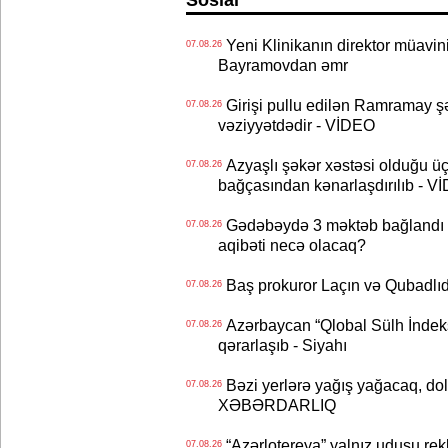
Yeni Klinikanın direktor müavini 
07.08.26
Bayramovdan əmr
Girişi pullu edilən Ramramay şə
07.08.26
vəziyyətdədir - VİDEO
Azyaşlı şəkər xəstəsi olduğu ü
07.08.26
bağçasından kənarlaşdırılıb - V
Gədəbəydə 3 məktəb bağlandı - 
07.08.26
aqibəti necə olacaq?
Baş prokuror Laçın və Qubadl
07.08.26
Azərbaycan “Qlobal Sülh İndek
07.08.26
qərarlaşıb - Siyahı
Bəzi yerlərə yağış yağacaq, do
07.08.26
XƏBƏRDARLIQ
“Azərlotereya” yalnız uduşu rek
07.08.26