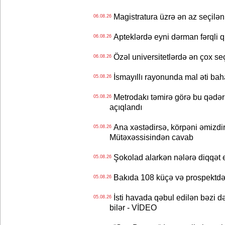
Magistratura üzrə ən az seçilən 
06.08.26
Apteklərdə eyni dərman fərqli q
06.08.26
Özəl universitetlərdə ən çox seç
06.08.26
İsmayıllı rayonunda mal əti ba
05.08.26
Metrodakı təmirə görə bu qədər 
05.08.26
açıqlandı
Ana xəstədirsə, körpəni əmizdir
05.08.26
Mütəxəssisindən cavab
Şokolad alarkən nələrə diqqət 
05.08.26
Bakıda 108 küçə və prospektdə 
05.08.26
İsti havada qəbul edilən bəzi d
05.08.26
bilər - VİDEO