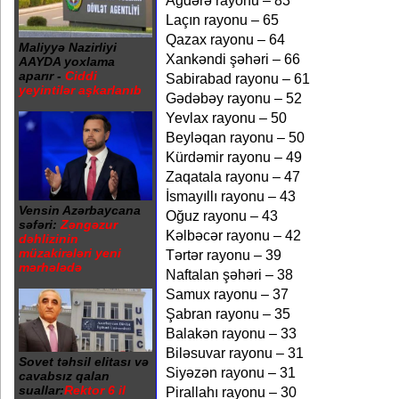
Ağdərə rayonu – 83
Laçın rayonu – 65
Qazax rayonu – 64
Maliyyə Nazirliyi
Xankəndi şəhəri – 66
AAYDA yoxlama
aparır -
Ciddi
Sabirabad rayonu – 61
yeyintilər aşkarlanıb
Gədəbəy rayonu – 52
Yevlax rayonu – 50
Beyləqan rayonu – 50
Kürdəmir rayonu – 49
Zaqatala rayonu – 47
İsmayıllı rayonu – 43
Vensin Azərbaycana
Oğuz rayonu – 43
səfəri:
Zəngəzur
Kəlbəcər rayonu – 42
dəhlizinin
müzakirələri yeni
Tərtər rayonu – 39
mərhələdə
Naftalan şəhəri – 38
Samux rayonu – 37
Şabran rayonu – 35
Balakən rayonu – 33
Biləsuvar rayonu – 31
Sovet təhsil elitası və
Siyəzən rayonu – 31
cavabsız qalan
suallar:
Rektor 6 il
Pirallahı rayonu – 30