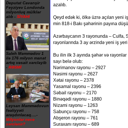
Deputat Cavanşir
azalıb.
Feyziyev Londonda
milyonluq mülklər
alıb -
SİYAHI
Qeyd edək ki, ölkə üzrə açılan yeni iş
min 818-i Bakı şəhərinin payına düşü
Azərbaycanın 3 rayonunda – Culfa,
rayonlarında 3 ay ərzində yeni iş yeri
Saleh Məmmədov 1
Bu ilin ilk 3 ayında şəhər və rayonlar 
ilə 176 milyon manat
sayı belə olub:
artıq vəsait xərcləyib
-
RƏSMİ
Nərimanov rayonu – 2927
Nəsimi rayonu – 2627
Xətai rayonu – 2378
Yasamal rayonu – 2396
Səbail rayonu – 2170
Binəqədi rayonu – 1880
Nizami rayonu – 1263
Leysan Məmmədovun
fəaliyyəti
Sabunçu rayonu – 758
araşdırılacaq….-
Abşeron rayonu – 761
Milyonlar necə
Suraxanı rayonu – 689
xərclənir?