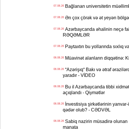
Bağlanan universitetin müəllimlər
07.08.26
Ən çox çörək və ət yeyən bölgə
07.08.26
Azərbaycanda əhalinin neçə faizi 
07.08.26
RƏQƏMLƏR
Paytaxtın bu yollarında sıxlıq v
07.08.26
Müavinət alanların diqqətinə: Ki
06.08.26
“Azərişıq“ Bakı və ətraf ərazilə
06.08.26
yaradır - VİDEO
Bu il Azərbaycanda tibbi xidmət
06.08.26
açıqlandı - Qiymətlər
İnvestisiya şirkətlərinin yanvar-
06.08.26
qədər olub? - CƏDVƏL
Sabiq nazirin müsadirə olunan ə
06.08.26
manata