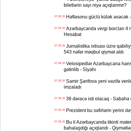
biletlərin sayı niyə açıqlanmır?
Həftəsonu güclü külək əsəcə
07.08.26
Azərbaycanda vergi borcları 4 m
07.08.26
Hesabat
Jurnalistika ixtisası üzrə qabiliy
07.08.26
543 nəfər məqbul qiymət aldı
Velosipedlər Azərbaycana hans
07.08.26
gətirilib - Siyahı
Samir Şərifova yeni vəzifə veri
07.08.26
imzaladı
39 dərəcə isti olacaq - Sabaha
07.08.26
Prezident bu səfirlərin yerini d
07.08.26
Bu il Azərbaycanda tikinti mater
07.08.26
bahalaşdığı açıqlandı - Qiymətlə