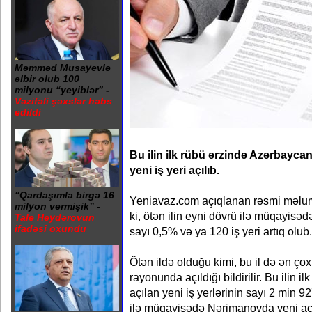
Məmməd Musayevlə
əlbir olub 100
milyonu “yeyiblər” -
Vəzifəli şəxslər həbs
edildi
Bu ilin ilk rübü ərzində Azərbayc
yeni iş yeri açılıb.
“Qardaşımla birgə 16
Yeniavaz.com açıqlanan rəsmi məluma
milyon vermişik” -
ki, ötən ilin eyni dövrü ilə müqayisədə
Tale Heydərovun
ifadəsi oxundu
sayı 0,5% və ya 120 iş yeri artıq olub.
Ötən ildə olduğu kimi, bu il də ən ço
rayonunda açıldığı bildirilir. Bu ilin
açılan yeni iş yerlərinin sayı 2 min 92
ilə müqayisədə Nərimanovda yeni açıl