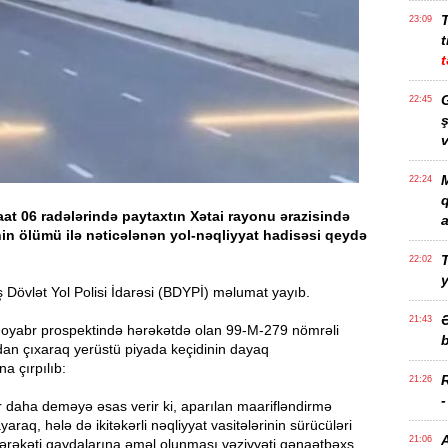
23:09
t
t
G
22:45
ş
v
M
22:24
at 06 radələrində paytaxtın Xətai rayonu ərazisində
a
in ölümü ilə nəticələnən yol-nəqliyyat hadisəsi qeydə
T
22:02
Dövlət Yol Polisi İdarəsi (BDYPİ) məlumat yayıb.
21:43
 8 Noyabr prospektində hərəkətdə olan 99-M-279 nömrəli
b
dan çıxaraq yerüstü piyada keçidinin dayaq
a çırpılıb:
21:26
r daha deməyə əsas verir ki, aparılan maarifləndirmə
araq, hələ də ikitəkərli nəqliyyat vasitələrinin sürücüləri
21:06
hərəkəti qaydalarına əməl olunması vəziyyəti qənaətbəxş