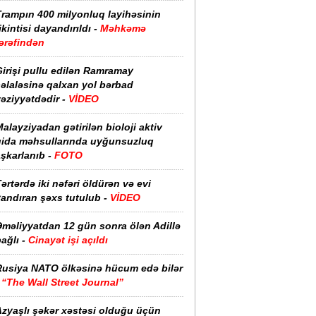
Trampın 400 milyonluq layihəsinin
ikintisi dayandırıldı -
Məhkəmə
ərəfindən
irişi pullu edilən Ramramay
əlaləsinə qalxan yol bərbad
əziyyətdədir -
VİDEO
alayziyadan gətirilən bioloji aktiv
qida məhsullarında uyğunsuzluq
şkarlanıb -
FOTO
ərtərdə iki nəfəri öldürən və evi
yandıran şəxs tutulub -
VİDEO
Əməliyyatdan 12 gün sonra ölən Adillə
ağlı -
Cinayət işi açıldı
Rusiya NATO ölkəsinə hücum edə bilər
-
“The Wall Street Journal”
Azyaşlı şəkər xəstəsi olduğu üçün