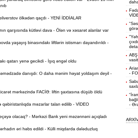
daha
anıb
15:13
Fəda
ö
VİD
liverstov ölkədən qaçdı - YENİ İDDİALAR
“Səs
14:59
görə
n qarşısında kütləvi dava - Ölən və xəsarət alanlar var
ç
"Yəh
çıxd
da yaşayış binasındakı liftlərin istismarı dayandırıldı -
14:43
deta
ABŞ 
vasi
akı qatarı yenə gecikdi - İşıq əngəl oldu
S
14:26
Aria
- F
mədzadə danışdı: O daha mənim həyat yoldaşım deyil -
Sabu
T
14:11
saxl
carət mərkəzində FACİƏ: liftin şaxtasına düşüb öldü
“İra
bağl
3
13:56
qəbiristanlıqda məzarlar talan edilib - VİDEO
- Ər
eçəyə olacaq? - Mərkəzi Bank yeni məzənnəni açıqladı
ARXİ
P
13:40
hadın əri həbs edildi - Külli miqdarda dələduzluq
13:23