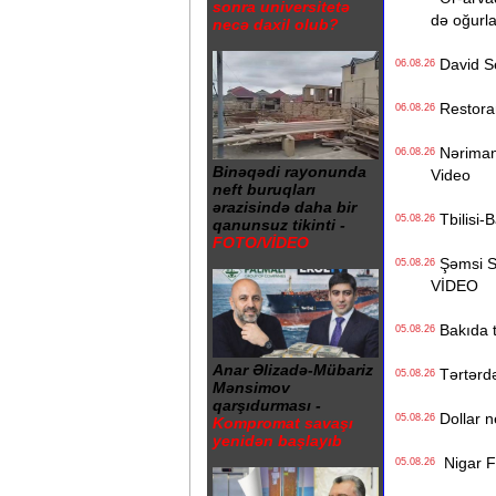
sonra universitetə
də oğurl
necə daxil olub?
David Se
06.08.26
Restoranı
06.08.26
Nərimanov
06.08.26
Binəqədi rayonunda
Video
neft buruqları
ərazisində daha bir
Tbilisi-B
05.08.26
qanunsuz tikinti -
FOTO/VİDEO
Şəmsi Sə
05.08.26
VİDEO
Bakıda ti
05.08.26
Anar Əlizadə-Mübariz
Tərtərdə 
05.08.26
Mənsimov
qarşıdurması -
Dollar n
05.08.26
Kompromat savaşı
yenidən başlayıb
Nigar Fər
05.08.26