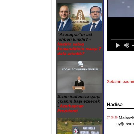
“Azəraqrar”ın əsl
rəhbəri kimdir? -
Nazirin sabiq
komandirinin maaşı 7
dəfə artırılıb?
Xəbərin oxunm
Bizim iradəmizə qarşı
çıxanın başı əziləcək
Hadisə
-
Azərbaycan
Prezidenti
Malayziya
07.08.26
uyğunsuz