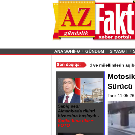
26
şın sürmürəm, saçımı
Previous
ANA SƏHİFƏ
GÜNDƏM
SIYASƏT
ır“ - Ərdoğan
/
Gədəbəydə 3 məktəb bağlandı - Şagird və müəlliml
Motosikl
Sürücü 
Tarix 11.05.26
Sabiq sədr
Almaniyada tikinti
biznesinə başlayıb -
Şərikli bina tikir +
FOTO