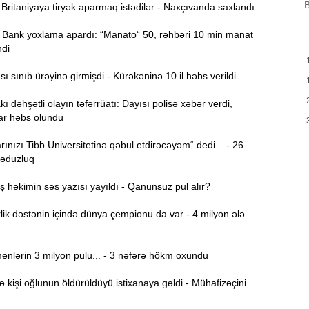
B
B
ritaniyaya tiryək aparmaq istədilər - Naxçıvanda saxlandı
m
a
Bank yoxlama apardı: “Manato“ 50, rəhbəri 10 min manat
ndi
M
13:08
P
 sınıb ürəyinə girmişdi - Kürəkəninə 10 il həbs verildi
ı dəhşətli olayın təfərrüatı: Dayısı polisə xəbər verdi,
İ
12:54
ar həbs olundu
ınızı Tibb Universitetinə qəbul etdirəcəyəm“ dedi... - 26
P
12:38
ləduzluq
p
həkimin səs yazısı yayıldı - Qanunsuz pul alır?
12:21
p
ik dəstənin içində dünya çempionu da var - 4 milyon ələ
S
12:06
nlərin 3 milyon pulu... - 3 nəfərə hökm oxundu
-
işi oğlunun öldürüldüyü istixanaya gəldi - Mühafizəçini
11:52
b