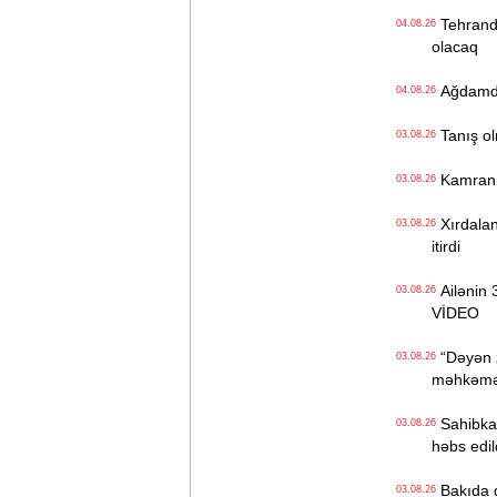
Tehranda
04.08.26
olacaq
Ağdamdak
04.08.26
Tanış olm
03.08.26
Kamran Yu
03.08.26
Xırdaland
03.08.26
itirdi
Ailənin 3
03.08.26
VİDEO
“Dəyən z
03.08.26
məhkəməd
Sahibkar
03.08.26
həbs edil
Bakıda də
03.08.26