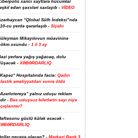
iberpolis xarici saytlara hücumlar
əşkil edən şəxsləri saxlayıb -
VİDEO
Azərbaycan “Qlobal Sülh İndeksi”ndə
10-cu yerdə qərarlaşıb -
Siyahı
Süleyman Mikayılovun müavininə
hökm oxundu -
1 il 3 ay
əzi yerlərə yağış yağacaq, dolu
düşəcək -
XƏBƏRDARLIQ
“Kəpəz“ Hospitalında faciə:
Qadın
plastik əməliyyatdan sonra öldü
“Azərlotereya” yalnız uduşu reklam
dir -
Bəs uduşsuz biletlərin sayı niyə
açıqlanmır?
Həftəsonu güclü külək əsəcək -
XƏBƏRDARLIQ
ollar neçəyə olacaq? -
Mərkəzi Bank 3