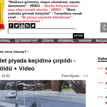
“Mətbəxə girmirəm, maşın sürmürəm, saçımı
daramıram“ - VİDEO
Sevda Yahyayevanın
/ MAQAZIN /
qısa ətəyi tənqid olundu - VİDEO
“Məni
çadrada görmək istəyirlər“ - Tənqidlərə cavab
Sevda Yahy
verdi
“Ər çörəyi yeyəndə kökələcəm“ -
VİDEO
Azərbaycanlı model
AXTAR
SOSIAL
İQTISADIYYAT
DÜNYA
KRIMINAL
HADISƏ
MAQA
ərin aqibəti necə olacaq?
/
Xəbə
et piyada keçidinə çırpıldı -
öldü + Video
23:55
, 12:42
Font ölçüsü :
-
/
+
A
23:42
-
Y
23:27
ç