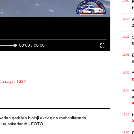
K
19:00
t
18:44
1
18:25
B
18:08
17:50
a sayı : 1324
17:34
e
17:20
dan gətirilən bioloji aktiv qida məhsullarında
luq aşkarlanıb - FOTO
D
17:05