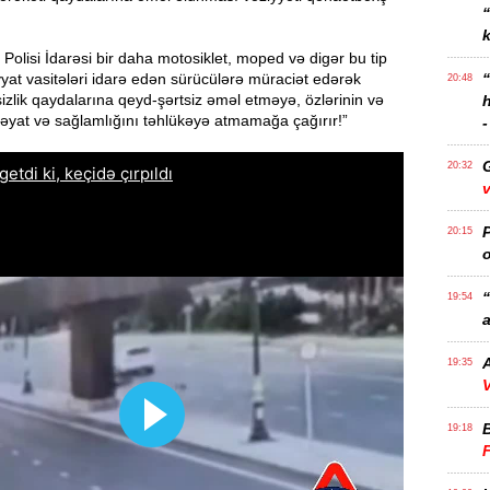
k
 Polisi İdarəsi bir daha motosiklet, moped və digər bu tip
liyyat vasitələri idarə edən sürücülərə müraciət edərək
20:48
sizlik qaydalarına qeyd-şərtsiz əməl etməyə, özlərinin və
əyat və sağlamlığını təhlükəyə atmamağa çağırır!”
-
20:32
v
P
20:15
o
“
19:54
a
A
19:35
V
19:18