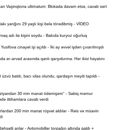
n Vaşinqtona ultimatum: Blokada davam etsə, cavab sərt
Ə
11:36
ə
ı yanğını 29 yaşlı kişi belə törədibmiş - VİDEO
A
11:19
aq adı ilə kişini soydu - Bakıda kuryoz oğurluq
11:04
sifova cinayət işi açıldı - İki ay əvvəl işdən çıxarılmışdı
b
a ər-arvad arasında qanlı qarşıdurma: Hər ikisi həyatını
10:50
h
 üzvü batdı, bacı xilas olundu, qardaşın meyiti tapıldı -
10:34
r
iyandan 30 min manat ödəmişəm“ - Sabiq məmur
ə ittihamlara cavab verdi
B
10:17
n
lardan 200 min manat rüşvət aldılar - Rəis və müavin
di
P
10:02
hşətli anlar - Avtomobillər torpağın altında qaldı +