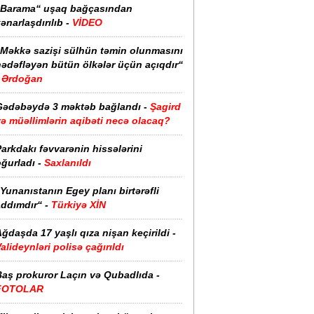
“Barama“ uşaq bağçasından
ənarlaşdırılıb -
VİDEO
“Məkkə sazişi sülhün təmin olunmasını
hədəfləyən bütün ölkələr üçün açıqdır“
Ərdoğan
Gədəbəydə 3 məktəb bağlandı -
Şagird
ə müəllimlərin aqibəti necə olacaq?
arkdakı fəvvarənin hissələrini
ğurladı -
Saxlanıldı
Yunanıstanın Egey planı birtərəfli
ddımdır“ -
Türkiyə XİN
ğdaşda 17 yaşlı qıza nişan keçirildi -
alideynləri polisə çağırıldı
Baş prokuror Laçın və Qubadlıda -
FOTOLAR