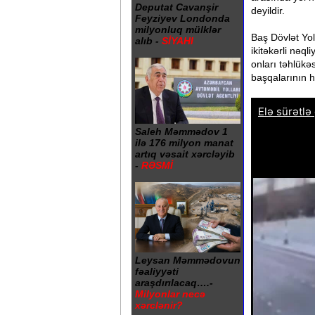
Deputat Cavanşir
deyildir.
Feyziyev Londonda
milyonluq mülklər
Baş Dövlət Yol
alıb -
SİYAHI
ikitəkərli nəq
onları təhlükə
başqalarının h
Saleh Məmmədov 1
ilə 176 milyon manat
artıq vəsait xərcləyib
-
RƏSMİ
Leysan Məmmədovun
fəaliyyəti
araşdırılacaq….-
Milyonlar necə
xərclənir?