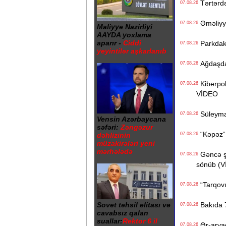
Tərtərdə 
07.08.26
Əməliyyat
07.08.26
Maliyyə Nazirliyi
AAYDA yoxlama
aparır -
Ciddi
Parkdakı 
07.08.26
yeyintilər aşkarlanıb
Ağdaşda 1
07.08.26
Kiberpoli
07.08.26
VİDEO
Süleyman
07.08.26
Vensin Azərbaycana
səfəri:
Zəngəzur
“Kəpəz“ H
dəhlizinin
07.08.26
müzakirələri yeni
mərhələdə
Gəncə şəh
07.08.26
sönüb (
“Tarqovı
07.08.26
Sovet təhsil elitası və
Bakıda 7
07.08.26
cavabsız qalan
suallar:
Rektor 6 il
Ər-arvad
07.08.26