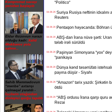
Kompromat savaşı
“Politico“
yenidən başlayıb
Suriya Rusiya neftinin idxalını 
04.08.26
Reuters
Pentaqon həyəcanda: Böhran ü
04.08.26
Eldar Əzizovun narazı
ABŞ-dan İrana nüvə şərti: Uran eh
04.08.26
olduğu kadr:
Xalid
tələb irəli sürüldü
Ələkbərov yola
salınır...
Paşinyan Simonyana “yox” deyib
04.08.26
“panikaya
Dünya kənd təsərrüfatı istehsalı
04.08.26
payına düşür - Siyahı
“Amazon“ tarix yazdı: Şirkətin ba
Sahib Məmmədovun
04.08.26
“mənbə” axtarışı
ötdü
qalmaqal yaratdı -
İşçilərin otağından
“ABŞ ordusu İrana qarşı quru əmə
04.08.26
dinləyici qurğu tapılıb
Rezai