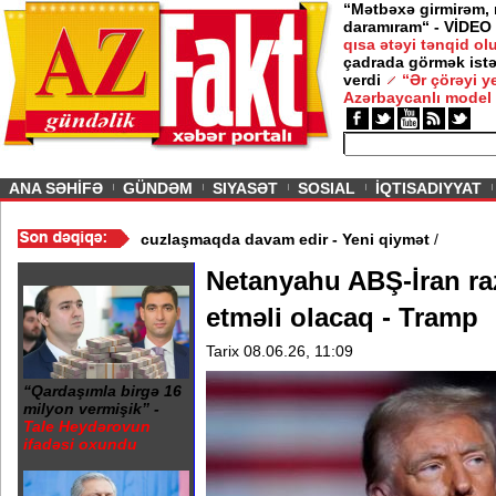
“Mətbəxə girmirəm,
daramıram“ - VİDEO
qısa ətəyi tənqid o
çadrada görmək istə
verdi
“Ər çörəyi 
Azərbaycanlı model
ious
ANA SƏHİFƏ
GÜNDƏM
SIYASƏT
SOSIAL
İQTISADIYYAT
Video
/
Azərbaycan nefti ucuzlaşmaqda davam edir - Yeni qiymət
/
Netanyahu ABŞ-İran ra
etməli olacaq - Tramp
Tarix 08.06.26, 11:09
“Qardaşımla birgə 16
milyon vermişik” -
Tale Heydərovun
ifadəsi oxundu