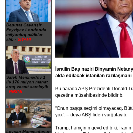
Deputat Cavanşir
Feyziyev Londonda
milyonluq mülklər
alıb -
SİYAHI
İsrailin Baş naziri Binyamin Neta
əldə ediləcək istənilən razılaşmanı
Saleh Məmmədov 1
ilə 176 milyon manat
artıq vəsait xərcləyib
Bu barədə ABŞ Prezidenti Donald Tr
-
RƏSMİ
qəzetinə müsahibəsində bildirib.
“Onun başqa seçimi olmayacaq. Bütün
yox”, – deyə ABŞ lideri vurğulayıb.
Tramp, həmçinin qeyd edib ki, İranın 
Leysan Məmmədovun