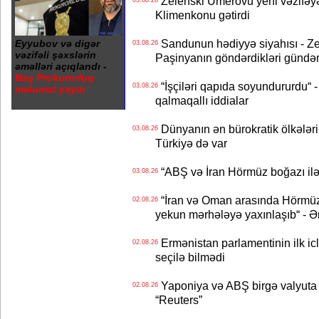
Zelenski Umerovu yeni vəzifəyə t
03.08.26
Klimenkonu gətirdi
Sandunun hədiyyə siyahısı - Ze
Eyyubov və digər
03.08.26
vəzifəli şəxslərin
Paşinyanın göndərdikləri gündə
əməlləri açıqlandı -
Baş Prokurorluq
“İşçiləri qapıda soyundururdu“ - 
03.08.26
məlumat yaydı
qalmaqallı iddialar
Dünyanın ən bürokratik ölkələri
03.08.26
Türkiyə də var
“ABŞ və İran Hörmüz boğazı ilə b
03.08.26
“İran və Oman arasında Hörmüz b
02.08.26
yekun mərhələyə yaxınlaşıb“ - Ə
Ermənistan parlamentinin ilk icl
02.08.26
seçilə bilmədi
Yaponiya və ABŞ birgə valyuta 
02.08.26
“Reuters”