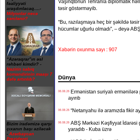
Vaşinqtonun Tehranla diplomatik həll
fəaliyyəti
təsir göstərməyib.
araşdırılacaq….-
Milyonlar necə
xərclənir?
“Bu, razılaşmaya heç bir şəkildə təs
hücumlar uğurlu olmadı”, – deyə ABŞ 
Xəbərin oxunma sayı : 907
“Azəraqrar”ın əsl
rəhbəri kimdir? -
Nazirin sabiq
komandirinin maaşı 7
Dünya
dəfə artırılıb?
Ermənistan suriyalı ermənilərə p
06.08.26
ayırıb
“Netanyahu ilə aramızda fikir ayr
06.08.26
ABŞ Mərkəzi Kəşfiyyat İdarəsi g
06.08.26
Bizim iradəmizə qarşı
çıxanın başı əziləcək
yaradıb - Kuba üzrə
-
Azərbaycan
Prezidenti