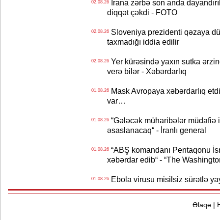
İrana zərbə son anda dayandırıl
02.08.26
diqqət çəkdi - FOTO
Sloveniya prezidenti qəzaya dü
02.08.26
taxmadığı iddia edilir
Yer kürəsində yaxın sutka ərzin
02.08.26
verə bilər - Xəbərdarlıq
Mask Avropaya xəbərdarlıq etdi
01.08.26
var…
“Gələcək müharibələr müdafiə iq
01.08.26
əsaslanacaq“ - İranlı general
“ABŞ komandanı Pentaqonu İsrai
01.08.26
xəbərdar edib“ - “The Washingto
Ebola virusu misilsiz sürətlə yay
01.08.26
Əlaqə
|