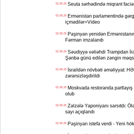
Seuta sərhədində miqrant faciəsi
02.08.26
Ermənistan parlamentində gərgi
02.08.26
içmədilər+Video
Paşinyan yenidən Ermənistanın B
02.08.26
Fərman imzalanıb
Səudiyyə vəliəhdi Trampdan İran
02.08.26
Şənbə günü edilən zəngin məqs
İsraildən növbəti əməliyyat: HƏ
02.08.26
zərərsizləşdirildi
Moskvada restoranda partlayış
02.08.26
olub
Zəlzələ Yaponiyanı sarsıtdı: Öl
02.08.26
sayı açıqlandı
Paşinyan istefa verdi - Yeni hök
02.08.26