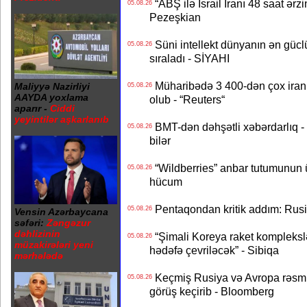
“ABŞ ilə İsrail İranı 48 saat ərzi
05.08.26
Pezeşkian
Süni intellekt dünyanın ən güclü
05.08.26
sıraladı - SİYAHI
Müharibədə 3 400-dən çox iranl
Maliyyə Nazirliyi
05.08.26
AAYDA yoxlama
olub - “Reuters“
aparır -
Ciddi
yeyintilər aşkarlanıb
BMT-dən dəhşətli xəbərdarlıq - 
05.08.26
bilər
“Wildberries” anbar tutumunun üçd
05.08.26
hücum
Pentaqondan kritik addım: Rusiy
05.08.26
Vensin Azərbaycana
səfəri:
Zəngəzur
dəhlizinin
“Şimali Koreya raket kompleksl
05.08.26
müzakirələri yeni
hədəfə çevriləcək” - Sibiqa
mərhələdə
Keçmiş Rusiya və Avropa rəsmilə
05.08.26
görüş keçirib - Bloomberg