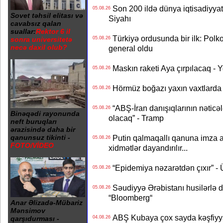
Son 200 ildə dünya iqtisadiyyatın
05.08.26
Sovet təhsil elitası və
Siyahı
cavabsız qalan
suallar:
Rektor 6 il
Türkiyə ordusunda bir ilk: Polk
05.08.26
sonra universitetə
necə daxil olub?
general oldu
Maskın raketi Aya çırpılacaq - 
05.08.26
Hörmüz boğazı yaxın vaxtlarda 
05.08.26
“ABŞ-İran danışıqlarının nəticə
05.08.26
Binəqədi rayonunda
olacaq” - Tramp
neft buruqları
ərazisində daha bir
Putin qalmaqallı qanuna imza at
qanunsuz tikinti -
05.08.26
FOTO/VİDEO
xidmətlər dayandırılır...
“Epidemiya nəzarətdən çıxır” -
05.08.26
Səudiyyə Ərəbistanı husilərlə da
05.08.26
“Bloomberg“
Anar Əlizadə-Mübariz
Mənsimov
ABŞ Kubaya çox sayda kəşfiyyatç
04.08.26
qarşıdurması -