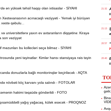
də ən yüksək təhsil haqqı olan ixtisaslar - SİYAHI
21:32
t
Xəstəxanasının acınacaqlı vəziyyəti - Yemək iyi bürüyən
 xəstə qəbulu...
21:13
ə universitetlərə yaxın ev axtaranların diqqətinə: Kirayə
e
a son vəziyyət
“
20:57
f məzunları bu kollecləri seçə bilməz - SİYAHI
osunda yeni təyinatlar: Kimlər hansı stansiyaya rəis təyin
20:40
t
anda donuzlarla bağlı monitorinqlər keçiriləcək - AQTA
İ
20:25
TO
f
ə növbəti köç karvanı yola salındı - FOTOLAR
Azər
M
20:06
gəli
əmənin hakimi təqaüdə göndərildi - FOTO
Bina
VİD
ısamüddətli yağış yağacaq, külək əsəcək - PROQNOZ
19:48
m
Avqu