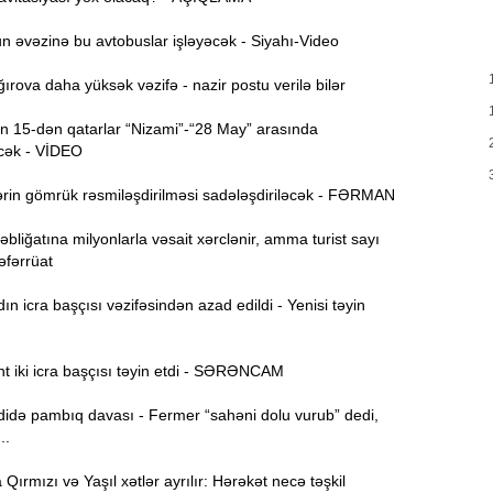
T
17:35
 əvəzinə bu avtobuslar işləyəcək - Siyahı-Video
e
rova daha yüksək vəzifə - nazir postu verilə bilər
17:20
v
 15-dən qatarlar “Nizami”-“28 May” arasında
x
cək - VİDEO
17:03
rin gömrük rəsmiləşdirilməsi sadələşdiriləcək - FƏRMAN
bliğatına milyonlarla vəsait xərclənir, amma turist sayı
N
16:47
Təfərrüat
 icra başçısı vəzifəsindən azad edildi - Yenisi təyin
İ
16:29
i
t iki icra başçısı təyin etdi - SƏRƏNCAM
“
16:14
də pambıq davası - Fermer “sahəni dolu vurub” dedi,
ç
..
M
16:00
ırmızı və Yaşıl xətlər ayrılır: Hərəkət necə təşkil
a