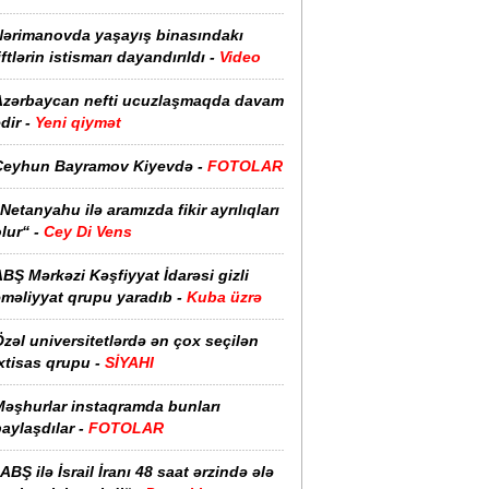
Nərimanovda yaşayış binasındakı
iftlərin istismarı dayandırıldı -
Video
Azərbaycan nefti ucuzlaşmaqda davam
dir -
Yeni qiymət
Ceyhun Bayramov Kiyevdə -
FOTOLAR
Netanyahu ilə aramızda fikir ayrılıqları
lur“ -
Cey Di Vens
BŞ Mərkəzi Kəşfiyyat İdarəsi gizli
əməliyyat qrupu yaradıb -
Kuba üzrə
zəl universitetlərdə ən çox seçilən
xtisas qrupu -
SİYAHI
Məşhurlar instaqramda bunları
aylaşdılar -
FOTOLAR
ABŞ ilə İsrail İranı 48 saat ərzində ələ