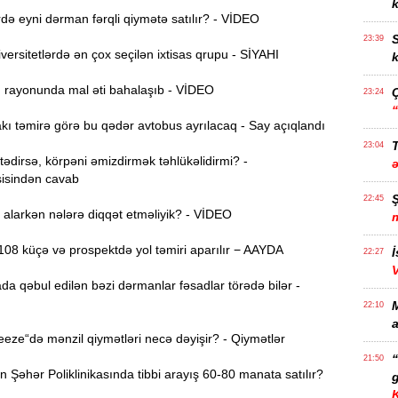
k
ə eyni dərman fərqli qiymətə satılır? - VİDEO
S
23:39
ersitetlərdə ən çox seçilən ixtisas qrupu - SİYAHI
k
ı rayonunda mal əti bahalaşıb - VİDEO
23:24
ı təmirə görə bu qədər avtobus ayrılacaq - Say açıqlandı
T
23:04
dirsə, körpəni əmizdirmək təhlükəlidirmi? -
isindən cavab
22:45
alarkən nələrə diqqət etməliyik? - VİDEO
08 küçə və prospektdə yol təmiri aparılır − AAYDA
İ
22:27
da qəbul edilən bəzi dərmanlar fəsadlar törədə bilər -
22:10
a
ze“də mənzil qiymətləri necə dəyişir? - Qiymətlər
21:50
Şəhər Poliklinikasında tibbi arayış 60-80 manata satılır?
g