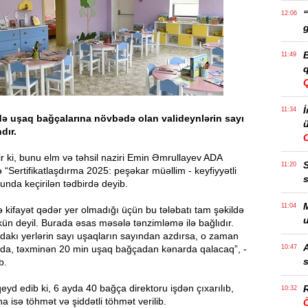
“
12:06
g
B
11:49
q
İ
11:34
də uşaq bağçalarına növbədə olan valideynlərin sayı
ü
dır.
r ki, bunu elm və təhsil naziri Emin Əmrullayev ADA
11:20
ə “Sertifikatlaşdırma 2025: peşəkar müəllim - keyfiyyətli
s
unda keçirilən tədbirdə deyib.
M
11:04
 kifayət qədər yer olmadığı üçün bu tələbatı tam şəkildə
u
 deyil. Burada əsas məsələ tənzimləmə ilə bağlıdır.
dakı yerlərin sayı uşaqların sayından azdırsa, o zaman
A
 da, təxminən 20 min uşaq bağçadan kənarda qalacaq”, -
10:47
s
b.
eyd edib ki, 6 ayda 40 bağça direktoru işdən çıxarılıb,
R
10:32
 isə töhmət və şiddətli töhmət verilib.
Ö