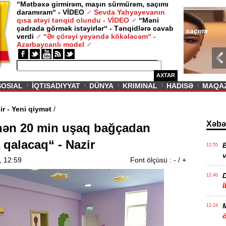
“Mətbəxə girmirəm, maşın sürmürəm, saçımı
daramıram“ - VİDEO
Sevda Yahyayevanın
/ MAQAZIN /
qısa ətəyi tənqid olundu - VİDEO
“Məni
çadrada görmək istəyirlər“ - Tənqidlərə cavab
Sevda Yahy
verdi
“Ər çörəyi yeyəndə kökələcəm“ -
VİDEO
Azərbaycanlı model
AXTAR
SOSIAL
İQTISADIYYAT
DÜNYA
KRIMINAL
HADISƏ
MAQA
vam edir - Yeni qiymət
/
Xəbə
ən 20 min uşaq bağçadan
 qalacaq“ - Nazir
E
12:55
v
, 12:59
Font ölçüsü :
-
/
+
12:40
12:24
ö