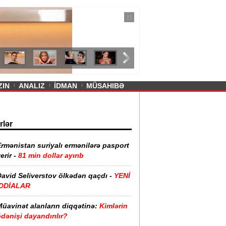
— 11 İyul 2026
ayevanın qısa ətəyi tənqid olundu -
ZIN
ANALIZ
İDMAN
MÜSAHIBƏ
rlər
rmənistan suriyalı ermənilərə pasport
erir -
81 min dollar ayırıb
David Seliverstov ölkədən qaçdı -
YENİ
İDDİALAR
Müavinət alanların diqqətinə:
Kimlərin
dənişi dayandırılır?