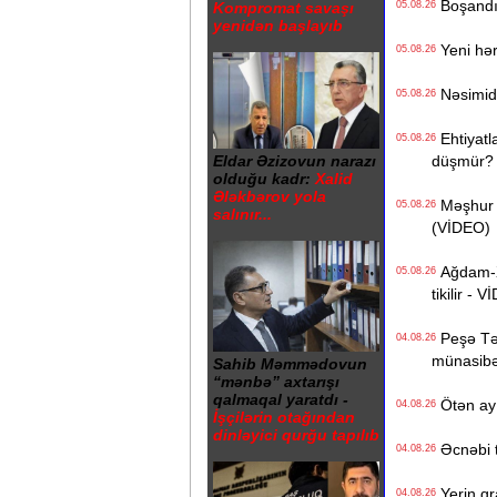
Boşandıq
05.08.26
Kompromat savaşı
yenidən başlayıb
Yeni hərb
05.08.26
Nəsimidə 
05.08.26
Ehtiyatla
05.08.26
düşmür?
Eldar Əzizovun narazı
olduğu kadr:
Xalid
Ələkbərov yola
Məşhur s
05.08.26
salınır...
(VİDEO)
Ağdam-Xa
05.08.26
tikilir - 
Peşə Təhs
04.08.26
münasibət
Sahib Məmmədovun
“mənbə” axtarışı
qalmaqal yaratdı -
Ötən ay 
04.08.26
İşçilərin otağından
dinləyici qurğu tapılıb
Əcnəbi tu
04.08.26
Yerin qr
04.08.26