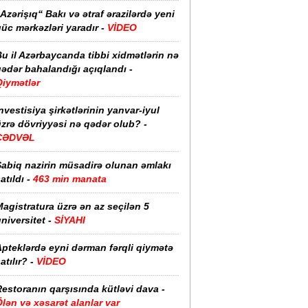
Azərişıq“ Bakı və ətraf ərazilərdə yeni
üc mərkəzləri yaradır -
VİDEO
u il Azərbaycanda tibbi xidmətlərin nə
ədər bahalandığı açıqlandı -
Qiymətlər
nvestisiya şirkətlərinin yanvar-iyul
zrə dövriyyəsi nə qədər olub? -
CƏDVƏL
Sabiq nazirin müsadirə olunan əmlakı
atıldı -
463 min manata
agistratura üzrə ən az seçilən 5
niversitet -
SİYAHI
pteklərdə eyni dərman fərqli qiymətə
atılır? -
VİDEO
estoranın qarşısında kütləvi dava -
lən və xəsarət alanlar var