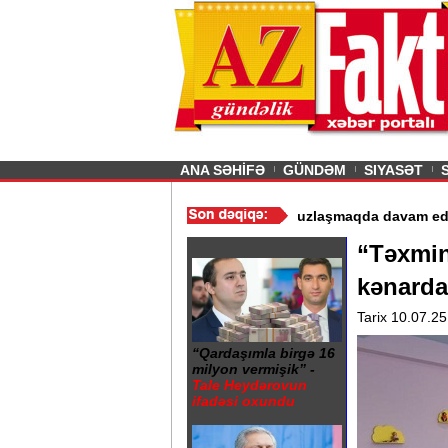
26
şın sürmürəm, saçımı
Previous
ANA SƏHİFƏ
GÜNDƏM
SIYASƏT
istismarı dayandırıldı - Video
/
Azərbaycan nefti ucuzlaşmaqda da
“Təxmin
kənarda
Tarix 10.07.25
“Qardaşımla birgə 16
milyon vermişik” -
Tale Heydərovun
ifadəsi oxundu