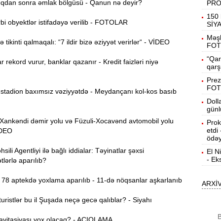
dan sonra əmlak bölgüsü - Qanun nə deyir?
PR
19:31
150 
i obyektlər istifadəyə verilib - FOTOLAR
b
SİY
Məşh
tikinti qalmaqalı: “7 ildir bizə əziyyət verirlər“ - VİDEO
19:16
FOT
d
“Qar
r rekord vurur, banklar qazanır - Kredit faizləri niyə
qarş
19:00
Prez
FOT
tadion baxımsız vəziyyətdə - Meydançanı kol-kos basıb
Doll
18:41
günl
Ç
nkəndi dəmir yolu və Füzuli-Xocavənd avtomobil yolu
Prok
etdi
VİDEO
N
18:22
ödəy
a
ili Agentliyi ilə bağlı iddialar: Təyinatlar şəxsi
El N
- Ek
lərlə aparılıb?
K
18:05
o
78 aptekdə yoxlama aparılıb - 11-də nöqsanlar aşkarlanıb
ARXİ
17:49
ristlər bu il Şuşada neçə gecə qalıblar? - Siyahı
A
B
avitasiyası yox olacaq? - AÇIQLAMA