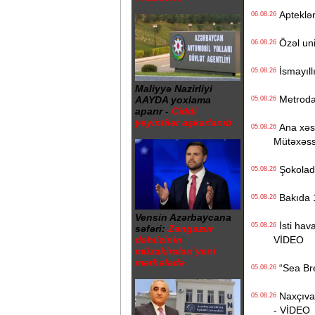
Apteklərd
06.08.26
Özəl univ
06.08.26
İsmayıll
05.08.26
Maliyyə Nazirliyi
Metrodak
AAYDA yoxlama
05.08.26
aparır -
Ciddi
yeyintilər aşkarlanıb
Ana xəstə
05.08.26
Mütəxəss
Şokolad 
05.08.26
Bakıda 1
05.08.26
Vensin Azərbaycana
İsti hava
05.08.26
səfəri:
Zəngəzur
VİDEO
dəhlizinin
müzakirələri yeni
mərhələdə
“Sea Bree
05.08.26
Naxçıvan 
05.08.26
- VİDEO