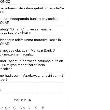
OQNOZ
“Wildberries” anbar tutumunun üçdə
balla hansı ixtisaslara qəbul olmaq olar?–
irini itirib -
21-ci hücum
AHI
urlar instaqramda bunları paylaşdılar -
“Sea Breeze“də mənzil qiymətləri necə
OLAR
əyişir? -
Qiymətlər
abağ“ “Dinamo“nu keçsə, kiminlə
ılaşa bilər? - SİYAHI
Bakıda ticarət mərkəzində FACİƏ:
liftin
identlərin təltifolunma mərasimi keçirilib -
şaxtasına düşüb öldü
OLAR
ar neçəyə olacaq? - Mərkəzi Bank 3
Pentaqondan kritik addım:
Rusiya və
ük məzənnəni açıqladı
inə qarşı yeni plan
uror “Atlant”ın hərracda satılmasını tələb
 - 14 milyon manat zərəri belə
axçıvan Şəhər Poliklinikasında tibbi
əcəklər
rayış 60-80 manata satılır? -
VİDEO
ino hadisəsinin Azərbaycana təsiri varmı?
spert
olleclərdə ən yüksək təhsil haqqı
lan ixtisaslar -
SİYAHI
V
"Yəhudi David Seliverstov" Kazım
bbasov çıxdı! -
Bir dələduzla bağlı
Avqust, 2026
SENSASİON detallar
.e
Ç.a
Ç.
C.a
C.
Ş.
B.