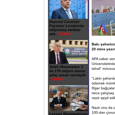
Deputat Cavanşir
Feyziyev Londonda
milyonluq mülklər
alıb -
SİYAHI
Bakı şəhərin
20 minə yaxın
APA xəbər veri
Universitetind
Saleh Məmmədov 1
təhsil” mövzus
ilə 176 milyon manat
artıq vəsait xərcləyib
“Lakin şəhərdə
-
RƏSMİ
ödəmək mümkün
Əgər bağçalar
necə çalışsaq
nazir qeyd edi
Nazir onu da q
100-dən çoxuna
Leysan Məmmədovun