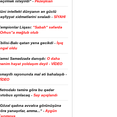
eçirmək istəyirdi“ -
Pezeşkian
üni intellekt dünyanın ən güclü
əşfiyyat xidmətlərini sıraladı -
SİYAHI
Çempionlar Liqası:
“Sabah“ səfərdə
“Orhus“a məğlub olub
bilisi-Bakı qatarı yenə gecikdi -
İşıq
əngəl oldu
Şəmsi Səmədzadə danışdı:
O daha
mənim həyat yoldaşım deyil - VİDEO
smayıllı rayonunda mal əti bahalaşıb -
VİDEO
Metrodakı təmirə görə bu qədər
vtobus ayrılacaq -
Say açıqlandı
“Gözəl qadına əvvəlcə görünüşünə
örə yanaşırlar, amma...“ -
Aygün
Kazımova