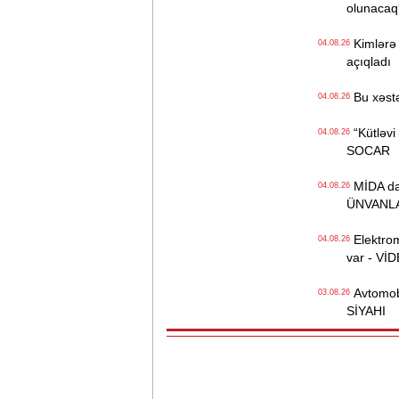
olunacaq
Kimlərə 
04.08.26
açıqladı
Bu xəstə
04.08.26
“Kütləvi i
04.08.26
SOCAR
MİDA daha
04.08.26
ÜNVANL
Elektrom
04.08.26
var - Vİ
Avtomobil
03.08.26
SİYAHI