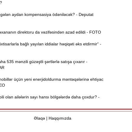
?
gələn aydan kompensasiya ödəniləcək? - Deputat
15:44
U
xananın direktoru da vəzifəsindən azad edildi - FOTO
B
15:27
xtisarlarla bağlı yayılan iddialar həqiqəti əks etdirmir“ -
 535 mənzili güzəştli şərtlərlə satışa çıxarır -
S
15:12
AR
l
obillər üçün yeni enerjidoldurma məntəqələrinə ehtiyac
T
14:58
DEO
i olan ailələrin sayı hansı bölgələrdə daha çoxdur? -
14:42
Əlaqə
|
Haqqımızda
9
14:25
b