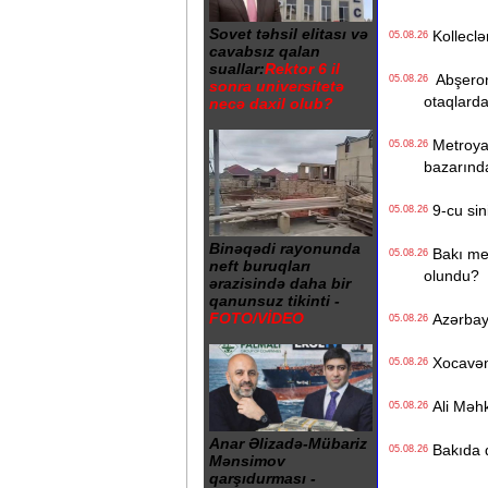
Sovet təhsil elitası və
Kolleclər
05.08.26
cavabsız qalan
suallar:
Rektor 6 il
Abşeron 
05.08.26
sonra universitetə
otaqlarda
necə daxil olub?
Metroya v
05.08.26
bazarınd
9-cu sini
05.08.26
Binəqədi rayonunda
Bakı metr
05.08.26
neft buruqları
olundu?
ərazisində daha bir
qanunsuz tikinti -
FOTO/VİDEO
Azərbayc
05.08.26
Xocavənd
05.08.26
Ali Məhk
05.08.26
Anar Əlizadə-Mübariz
Bakıda q
05.08.26
Mənsimov
qarşıdurması -