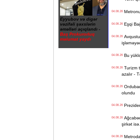
Metronun
04.08.26
Eyyubov və digər
vəzifəli şəxslərin
Eşqi Bağı
04.08.26
əməlləri açıqlandı -
Baş Prokurorluq
Avqustun
04.08.26
məlumat yaydı
işləməyə
Bu yüklə
04.08.26
Turizm tə
04.08.26
azalır - 
Ordubadın
04.08.26
olundu
Preziden
04.08.26
Ağcabədi
04.08.26
şirkət isə.
Metroda Q
04.08.26