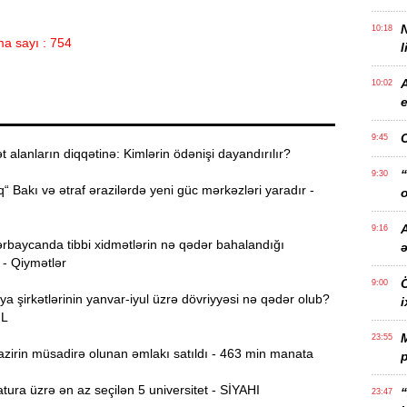
10:18
a sayı : 754
l
10:02
e
9:45
alanların diqqətinə: Kimlərin ödənişi dayandırılır?
“
9:30
“ Bakı və ətraf ərazilərdə yeni güc mərkəzləri yaradır -
o
A
9:16
rbaycanda tibbi xidmətlərin nə qədər bahalandığı
 - Qiymətlər
Ö
9:00
ya şirkətlərinin yanvar-iyul üzrə dövriyyəsi nə qədər olub?
i
ƏL
23:55
zirin müsadirə olunan əmlakı satıldı - 463 min manata
p
ura üzrə ən az seçilən 5 universitet - SİYAHI
“
23:47