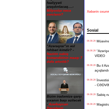
fəaliyyəti
araşdırılacaq….-
Milyonlar necə
Xəbərin oxunm
xərclənir?
Sosial
Müavinət 
06.08.26
“Azəraqrar”ın əsl
rəhbəri kimdir? -
“Azərişıq
06.08.26
Nazirin sabiq
VİDEO
komandirinin maaşı 7
dəfə artırılıb?
Bu il Azə
06.08.26
açıqlandı
İnvestisi
06.08.26
- CƏDV
Sabiq na
06.08.26
Bizim iradəmizə qarşı
çıxanın başı əziləcək
-
Azərbaycan
Magistrat
06.08.26
Prezidenti