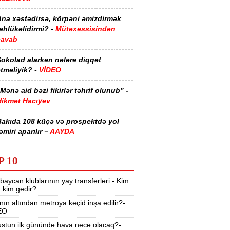
Ana xəstədirsə, körpəni əmizdirmək
əhlükəlidirmi? -
Mütəxəssisindən
cavab
Şokolad alarkən nələrə diqqət
tməliyik? -
VİDEO
Mənə aid bəzi fikirlər təhrif olunub” -
Hikmət Hacıyev
Bakıda 108 küçə və prospektdə yol
əmiri aparılır −
AAYDA
sti havada qəbul edilən bəzi dərmanlar
P 10
əsadlar törədə bilər -
VİDEO
baycan klublarının yay transferləri - Kim
üharibədə 3 400-dən çox iranlı və 18
r, kim gedir?
ABŞ hərbçisi həlak olub -
“Reuters“
nın altından metroya keçid inşa edilir?-
EO
BMT-dən dəhşətli xəbərdarlıq -
49
ilyon insan ac qala bilər
stun ilk günündə hava necə olacaq?-