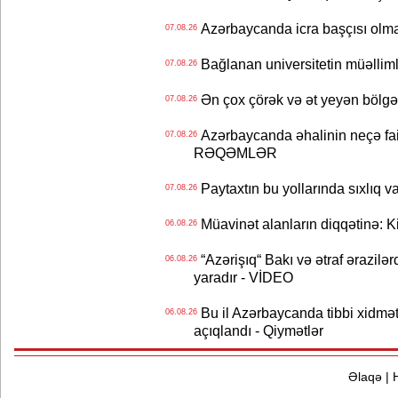
Azərbaycanda icra başçısı olma
07.08.26
Bağlanan universitetin müəllimlər
07.08.26
Ən çox çörək və ət yeyən bölgə
07.08.26
Azərbaycanda əhalinin neçə faizi 
07.08.26
RƏQƏMLƏR
Paytaxtın bu yollarında sıxlıq v
07.08.26
Müavinət alanların diqqətinə: Ki
06.08.26
“Azərişıq“ Bakı və ətraf ərazilə
06.08.26
yaradır - VİDEO
Bu il Azərbaycanda tibbi xidmət
06.08.26
açıqlandı - Qiymətlər
Əlaqə
|