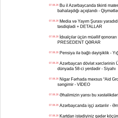
Bu il Azərbaycanda tikinti mater
07.08.26
bahalaşdığı açıqlandı - Qiymətlə
Media və Yayım Şurası yaradıdı 
07.08.26
təsdiqlədi + DETALLAR
İdxalçılar üçün müəllif qonorarı
07.08.26
PRESEDENT QƏRAR
Pensiya ilə bağlı dəyişiklik - Yı
07.08.26
Azərbaycan dövlət xərclərinin
07.08.26
dünyada 58-ci yerdədir - Siyahı
Nigar Fərhada məxsus “Aid Grou
07.08.26
səngimir - VİDEO
Əhalimizin yarısı bu xəstəlikdən
07.08.26
Azərbaycanda işçi axtarılır - Ə
07.08.26
Kartdan istədiyiniz qədər köçür
07.08.26