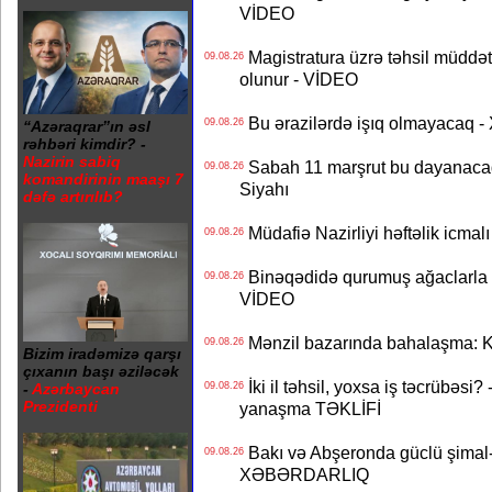
VİDEO
Magistratura üzrə təhsil müddətin
09.08.26
olunur - VİDEO
Bu ərazilərdə işıq olmayacaq
09.08.26
“Azəraqrar”ın əsl
rəhbəri kimdir? -
Nazirin sabiq
Sabah 11 marşrut bu dayanaca
09.08.26
komandirinin maaşı 7
Siyahı
dəfə artırılıb?
Müdafiə Nazirliyi həftəlik icmal
09.08.26
Binəqədidə qurumuş ağaclarla ba
09.08.26
VİDEO
Mənzil bazarında bahalaşma: Ki
09.08.26
Bizim iradəmizə qarşı
çıxanın başı əziləcək
İki il təhsil, yoxsa iş təcrübəsi?
09.08.26
-
Azərbaycan
Prezidenti
yanaşma TƏKLİFİ
Bakı və Abşeronda güclü şimal-
09.08.26
XƏBƏRDARLIQ