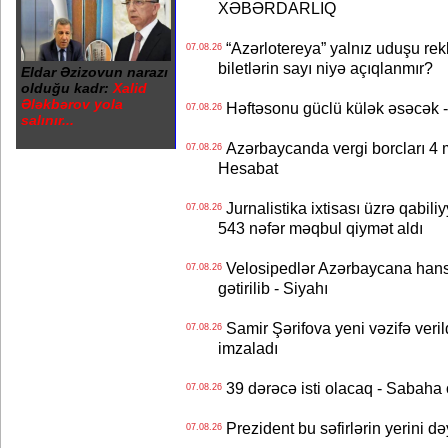
XƏBƏRDARLIQ
“Azərlotereya” yalnız uduşu rek
07.08.26
biletlərin sayı niyə açıqlanmır?
Eldar Əzizovun narazı
olduğu kadr:
Xalid
Ələkbərov yola
Həftəsonu güclü külək əsəcə
07.08.26
salınır...
Azərbaycanda vergi borcları 4 m
07.08.26
Hesabat
Jurnalistika ixtisası üzrə qabiliy
07.08.26
543 nəfər məqbul qiymət aldı
Velosipedlər Azərbaycana hans
07.08.26
gətirilib - Siyahı
Samir Şərifova yeni vəzifə veri
07.08.26
imzaladı
39 dərəcə isti olacaq - Sabaha
07.08.26
Prezident bu səfirlərin yerini d
07.08.26