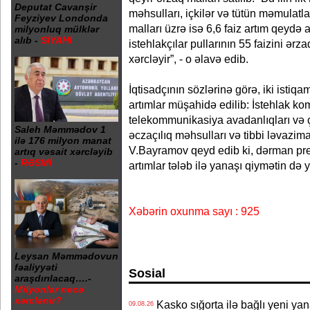
Deputat Cavanşir
məhsulları, içkilər və tütün məmulatlar
Feyziyev Londonda
malları üzrə isə 6,6 faiz artım qeydə 
milyonluq mülklər
alıb -
SİYAHI
istehlakçılar pullarının 55 faizini ər
xərcləyir”, - o əlavə edib.
İqtisadçının sözlərinə görə, iki isti
artımlar müşahidə edilib: İstehlak kom
telekommunikasiya avadanlıqları və 
Saleh Məmmədov 1
əczaçılıq məhsulları və tibbi ləvazimat
ilə 176 milyon manat
V.Bayramov qeyd edib ki, dərman prep
artıq vəsait xərcləyib
-
RƏSMİ
artımlar tələb ilə yanaşı qiymətin də 
Xəbərin oxunma sayı : 925
Leysan Məmmədovun
fəaliyyəti
Sosial
araşdırılacaq….-
Milyonlar necə
xərclənir?
Kasko sığorta ilə bağlı yeni yan
09.08.26