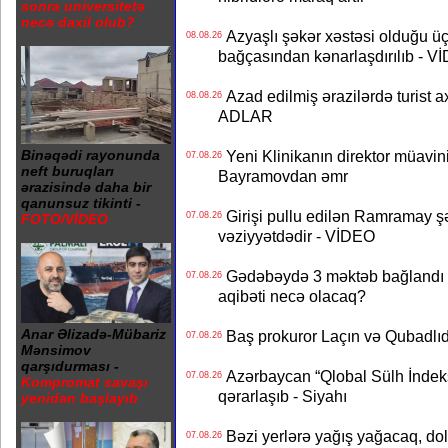
sonra universitetə
necə daxil olub?
Azyaşlı şəkər xəstəsi olduğu ü
08.08.26
bağçasından kənarlaşdırılıb - V
Azad edilmiş ərazilərdə turist ax
08.08.26
ADLAR
Yeni Klinikanın direktor müavini 
Binəqədi rayonunda
07.08.26
neft buruqları
Bayramovdan əmr
ərazisində daha bir
qanunsuz tikinti -
Girişi pullu edilən Ramramay şə
07.08.26
FOTO/VİDEO
vəziyyətdədir - VİDEO
Gədəbəydə 3 məktəb bağlandı - 
07.08.26
aqibəti necə olacaq?
Anar Əlizadə-Mübariz
Baş prokuror Laçın və Qubadl
07.08.26
Mənsimov
qarşıdurması -
Azərbaycan “Qlobal Sülh İndek
07.08.26
Kompromat savaşı
qərarlaşıb - Siyahı
yenidən başlayıb
Bəzi yerlərə yağış yağacaq, do
07.08.26