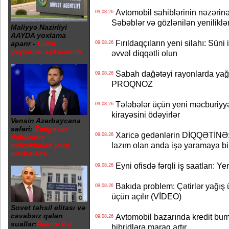
Avtomobil sahiblərinin nəzərinə
09.08.26
Səbəblər və gözlənilən yeniliklə
Maliyyə Nazirliyi
AAYDA yoxlama
Fırıldaqçıların yeni silahı: Süni 
aparır -
Ciddi
09.08.26
yeyintilər aşkarlanıb
əvvəl diqqətli olun
Sabah dağətəyi rayonlarda yağı
09.08.26
PROQNOZ
Tələbələr üçün yeni məcburiyyə
09.08.26
kirayəsini ödəyirlər
Vensin Azərbaycana
səfəri:
Zəngəzur
Xaricə gedənlərin DİQQƏTİNƏ: 
09.08.26
dəhlizinin
lazım olan anda işə yaramaya bi
müzakirələri yeni
mərhələdə
Eyni ofisdə fərqli iş saatları: 
09.08.26
Bakıda problem: Çətirlər yağış 
09.08.26
üçün açılır (VİDEO)
Sovet təhsil elitası və
cavabsız qalan
Avtomobil bazarında kredit bum
09.08.26
suallar:
Rektor 6 il
hibridlərə maraq artır