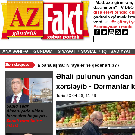
“Mətbəxə girmirəm,
daramıram“ - VİDEO
qısa ətəyi tənqid o
çadrada görmək istə
verdi
“Ər çörəyi 
Azərbaycanlı model
ious
ANA SƏHİFƏ
GÜNDƏM
SIYASƏT
SOSIAL
İQTISADIYYAT
 - VİDEO
/
Mənzil bazarında bahalaşma: Kirayələr nə qədər artıb?
/
Əhali pulunun yarıdan
xərcləyib - Dərmanlar 
Tarix 20.04.26, 11:49
Sabiq sədr
Almaniyada tikinti
biznesinə başlayıb -
Şərikli bina tikir +
FOTO