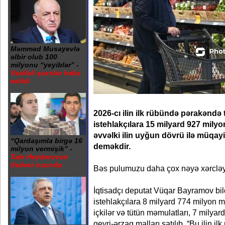
Məmməd Musayevlə
əlbir olub 100
milyonu “yeyiblər” -
Vəzifəli şəxslər həbs
edildi
2026-cı ilin ilk rübündə pərakəndə
istehlakçılara 15 milyard 927 milyo
əvvəlki ilin uyğun dövrü ilə müqayi
“Qardaşımla birgə 16
deməkdir.
milyon vermişik” -
Tale Heydərovun
ifadəsi oxundu
Bəs pulumuzu daha çox nəyə xərcləy
İqtisadçı deputat Vüqar Bayramov bil
istehlakçılara 8 milyard 774 milyon m
içkilər və tütün məmulatları, 7 milyar
qeyri-ərzaq malları satılıb. “Bu ilin i