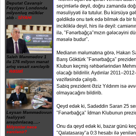
Deputat Cavanşir
seçimlərlə deyil, doğru zamanda doğ
Feyziyev Londonda
məsuliyyəti ilə tutulur. Bu kürsüyə g
milyonluq mülklər
alıb -
SİYAHI
gəldikdə onu tərk edə bilmək də bir f
incikliklə deyil, hirs ilə deyil: cami
ilə, "Fənərbağça"mızın gələcəyini d
məsələ budur".
Medianın məlumatına görə, Hakan Sa
Saleh Məmmədov 1
Barış Göktürk "Fənərbağça" prezident
ilə 176 milyon manat
Klubun keçmiş rəhbərlərindən Mehme
artıq vəsait xərcləyib
-
RƏSMİ
olacağı bildirilir. Aydınlar 2011–2012
vəzifəsində çalışıb.
Sabiq prezident Əziz Yıldırım isə əv
olmayacağını bildirib.
Qeyd edək ki, Sadəddin Saran 25 sen
"Fənərbağça" İdman Klubunun prezide
Leysan Məmmədovun
fəaliyyəti
araşdırılacaq….-
Onu da qeyd edək ki, bazar günü keçi
Milyonlar necə
xərclənir?
"Qalatasaray"a 0:3 hesabı ilə yenilə