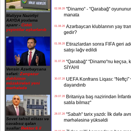
“Dinamo“ - “Qarabağ“ oyununun bi
02.08.26
manata
Maliyyə Nazirliyi
AAYDA yoxlama
aparır -
Ciddi
Azərbaycan klublarının yay transf
01.08.26
yeyintilər aşkarlanıb
gedir?
Etirazlardan sonra FIFA geri ad
01.08.26
satışı ləğv edildi
“Qarabağ“ “Dinamo“nu keçsə, kim
31.07.26
SİYAHI
Vensin Azərbaycana
səfəri:
Zəngəzur
dəhlizinin
UEFA Konfrans Liqası: “Neftçi” 
30.07.26
müzakirələri yeni
dayandırıb
mərhələdə
Britaniya baş nazirindən İnfantin
29.07.26
satıla bilməz“
“Sabah“ tarix yazdı: İlk dəfə av
28.07.26
Sovet təhsil elitası və
mərhələsinə yüksəldi
cavabsız qalan
suallar:
Rektor 6 il