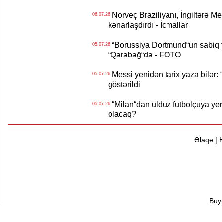
Norveç Braziliyanı, İngiltərə M
06.07.26
kənarlaşdırdı - İcmallar
“Borussiya Dortmund“un sabiq 
05.07.26
“Qarabağ“da - FOTO
Messi yenidən tarix yaza bilər: “
05.07.26
göstərildi
“Milan“dan ulduz futbolçuya yeni 
05.07.26
olacaq?
Əlaqə
|
Buy 