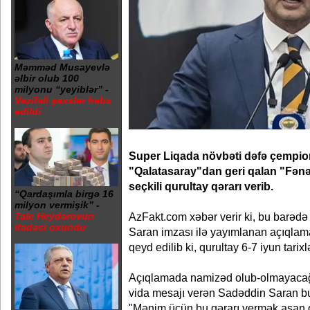
Məmməd Musayevlə
əlbir olub 100
milyonu “yeyiblər” -
Vəzifəli şəxslər həbs
edildi
Super Liqada növbəti dəfə çempi
"Qalatasaray"dan geri qalan "Fə
seçkili qurultay qərarı verib.
“Qardaşımla birgə 16
milyon vermişik” -
AzFakt.com xəbər verir ki, bu barədə
Tale Heydərovun
ifadəsi oxundu
Saran imzası ilə yayımlanan açıqlama
qeyd edilib ki, qurultay 6-7 iyun tarix
Açıqlamada namizəd olub-olmayacağı
vida mesajı verən Sadəddin Saran bu f
"Mənim üçün bu qərarı vermək asan o