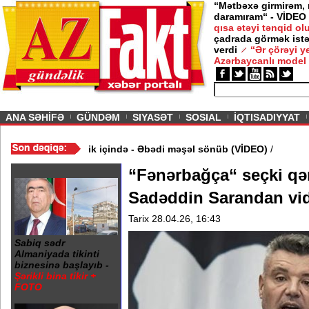
“Mətbəxə girmirəm,
daramıram“ - VİDEO
qısa ətəyi tənqid o
çadrada görmək istə
verdi
“Ər çörəyi 
Azərbaycanlı model
ious
ANA SƏHİFƏ
GÜNDƏM
SIYASƏT
SOSIAL
İQTISADIYYAT
ə 20 Yanvar abidəsi zibillik içində - Əbədi məşəl sönüb (VİDEO)
/
“Fənərbağça“ seçki qər
Sadəddin Sarandan vid
Tarix 28.04.26, 16:43
Sabiq sədr
Almaniyada tikinti
biznesinə başlayıb -
Şərikli bina tikir +
FOTO