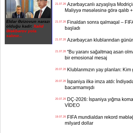
Azərbaycanlı azyaşlıya Modriç
21.07.26
Maliyyə məsələsinə görə qalıb
Eldar Əzizovun narazı
Finaldan sonra qalmaqal – FIFA 
21.07.26
olduğu kadr:
Xalid
başladı
Ələkbərov yola
salınır...
Azərbaycan klublarından günün t
21.07.26
“Bu yaranı sağaltmaq asan olm
21.07.26
bir emosional mesaj
Klublarımızın yay planları: Kim g
20.07.26
İspaniya ilkə imza atdı: İndiyəd
20.07.26
bacarmamışdı
DÇ-2026: İspaniya yığma koman
20.07.26
VİDEO
FIFA mundialdan rekord məbləğd
19.07.26
milyard dollar