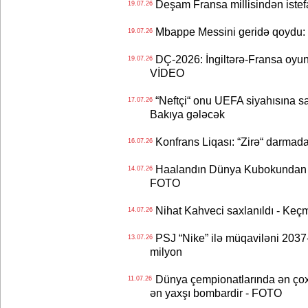
Deşam Fransa millisindən istef
19.07.26
Mbappe Messini geridə qoydu: 
19.07.26
DÇ-2026: İngiltərə-Fransa oyun
19.07.26
VİDEO
“Neftçi“ onu UEFA siyahısına sal
17.07.26
Bakıya gələcək
Konfrans Liqası: “Zirə“ darmad
16.07.26
Haalandın Dünya Kubokundan q
14.07.26
FOTO
Nihat Kahveci saxlanıldı - Keç
14.07.26
PSJ “Nike” ilə müqaviləni 2037-c
13.07.26
milyon
Dünya çempionatlarında ən çox q
11.07.26
ən yaxşı bombardir - FOTO