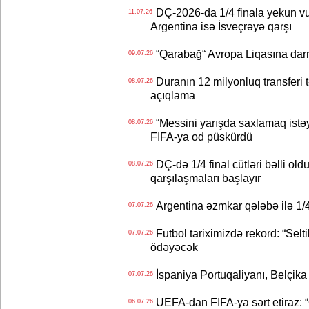
DÇ-2026-da 1/4 finala yekun vur
11.07.26
Argentina isə İsveçrəyə qarşı
“Qarabağ“ Avropa Liqasına dar
09.07.26
Duranın 12 milyonluq transferi t
08.07.26
açıqlama
“Messini yarışda saxlamaq istəyir
08.07.26
FIFA-ya od püskürdü
DÇ-də 1/4 final cütləri bəlli old
08.07.26
qarşılaşmaları başlayır
Argentina əzmkar qələbə ilə 1/4
07.07.26
Futbol tariximizdə rekord: “Selt
07.07.26
ödəyəcək
İspaniya Portuqaliyanı, Belçika
07.07.26
UEFA-dan FIFA-ya sərt etiraz: “Q
06.07.26