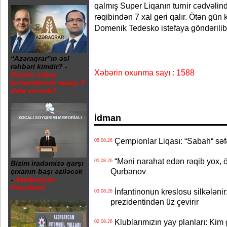
qalmış Super Liqanın turnir cədvəlində 
rəqibindən 7 xal geri qalır. Ötən gü
Domenik Tedesko istefaya göndərilib
“Azəraqrar”ın əsl
rəhbəri kimdir? -
Xəbərin oxunma sayı : 1588
Nazirin sabiq
komandirinin maaşı 7
dəfə artırılıb?
İdman
Çempionlar Liqası: “Sabah“ səf
05.08.26
“Məni narahat edən rəqib yox, 
05.08.26
Bizim iradəmizə qarşı
Qurbanov
çıxanın başı əziləcək
-
Azərbaycan
Prezidenti
İnfantinonun kreslosu silkələnir
03.08.26
prezidentindən üz çevirir
Klublarımızın yay planları: Kim g
02.08.26