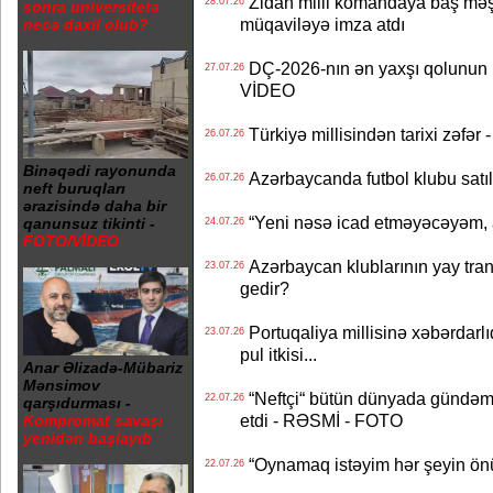
Zidan milli komandaya baş məşqçi
28.07.26
sonra universitetə
müqaviləyə imza atdı
necə daxil olub?
DÇ-2026-nın ən yaxşı qolunun m
27.07.26
VİDEO
Türkiyə millisindən tarixi zəf
26.07.26
Binəqədi rayonunda
Azərbaycanda futbol klubu satıl
26.07.26
neft buruqları
ərazisində daha bir
“Yeni nəsə icad etməyəcəyəm, 
qanunsuz tikinti -
24.07.26
FOTO/VİDEO
Azərbaycan klublarının yay transf
23.07.26
gedir?
Portuqaliya millisinə xəbərdar
23.07.26
pul itkisi...
Anar Əlizadə-Mübariz
Mənsimov
“Neftçi“ bütün dünyada gündəm 
22.07.26
qarşıdurması -
etdi - RƏSMİ - FOTO
Kompromat savaşı
yenidən başlayıb
“Oynamaq istəyim hər şeyin önü
22.07.26