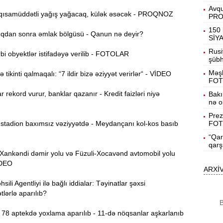
Avqu
ısamüddətli yağış yağacaq, külək əsəcək - PROQNOZ
9
14:25
PR
b
150 
dan sonra əmlak bölgüsü - Qanun nə deyir?
SİY
B
14:10
Rusi
i obyektlər istifadəyə verilib - FOTOLAR
K
şübhə
Məşh
tikinti qalmaqalı: “7 ildir bizə əziyyət verirlər“ - VİDEO
FOT
M
13:56
r rekord vurur, banklar qazanır - Kredit faizləri niyə
Bakı
nə o
13:40
Prez
tadion baxımsız vəziyyətdə - Meydançanı kol-kos basıb
FOT
m
“Qar
Q
13:23
qarş
nkəndi dəmir yolu və Füzuli-Xocavənd avtomobil yolu
K
VİDEO
ARXİ
13:08
ili Agentliyi ilə bağlı iddialar: Təyinatlar şəxsi
s
lərlə aparılıb?
B
12:54
78 aptekdə yoxlama aparılıb - 11-də nöqsanlar aşkarlanıb
g