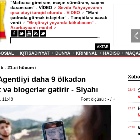
“Mətbəxə girmirəm, maşın sürmürəm, saçımı
daramıram“ - VİDEO
Sevda Yahyayevanın
/ MAQAZIN /
qısa ətəyi tənqid olundu - VİDEO
“Məni
çadrada görmək istəyirlər“ - Tənqidlərə cavab
Sevda Yahy
verdi
“Ər çörəyi yeyəndə kökələcəm“ -
VİDEO
Azərbaycanlı model
AXTAR
SOSIAL
İQTISADIYYAT
DÜNYA
KRIMINAL
HADISƏ
MAQA
ini itirib - 21-ci hücum
/
Xəbə
Agentliyi daha 9 ölkədən
t və blogerlər gətirir - Siyahı
22:45
, 11:48
Font ölçüsü :
-
/
+
İ
22:27
22:10
a