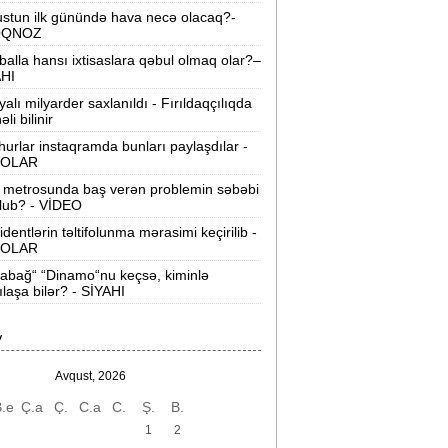
stun ilk günündə hava necə olacaq?-
-cu sinif məzunları bu kollecləri seçə
OQNOZ
ilməz -
SİYAHI
balla hansı ixtisaslara qəbul olmaq olar?–
AHI
akı metrosunda yeni təyinatlar:
yalı milyarder saxlanıldı - Fırıldaqçılıqda
imlər hansı stansiyaya rəis təyin
li bilinir
olundu?
urlar instaqramda bunları paylaşdılar -
OLAR
askın raketi Aya çırpılacaq -
Yer üçün
təhlükə varmı?
 metrosunda baş verən problemin səbəbi
lub? - VİDEO
Azərbaycanda donuzlarla bağlı
identlərin təltifolunma mərasimi keçirilib -
OLAR
onitorinqlər keçiriləcək -
AQTA
abağ“ “Dinamo“nu keçsə, kiminlə
abırğası sınıb ürəyinə girmişdi -
ılaşa bilər? - SİYAHI
ürəkəninə 10 il həbs verildi
V
Xocavəndə növbəti köç karvanı yola
alındı -
FOTOLAR
Avqust, 2026
.e
Ç.a
Ç.
C.a
C.
Ş.
B.
Ali Məhkəmənin hakimi təqaüdə
öndərildi -
FOTO
1
2