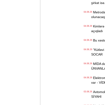
şirkət isə.
Metroda Q
04.08.26
olunacaq
Kimlərə 
04.08.26
açıqladı
Bu xəstə
04.08.26
“Kütləvi i
04.08.26
SOCAR
MİDA daha
04.08.26
ÜNVANL
Elektrom
04.08.26
var - Vİ
Avtomobil
03.08.26
SİYAHI