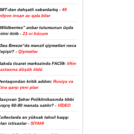
BMT-dən dəhşətli xəbərdarlıq -
49
ilyon insan ac qala bilər
“Wildberries” anbar tutumunun üçdə
irini itirib -
21-ci hücum
“Sea Breeze“də mənzil qiymətləri necə
əyişir? -
Qiymətlər
Bakıda ticarət mərkəzində FACİƏ:
liftin
şaxtasına düşüb öldü
Pentaqondan kritik addım:
Rusiya və
inə qarşı yeni plan
axçıvan Şəhər Poliklinikasında tibbi
rayış 60-80 manata satılır? -
VİDEO
olleclərdə ən yüksək təhsil haqqı
lan ixtisaslar -
SİYAHI