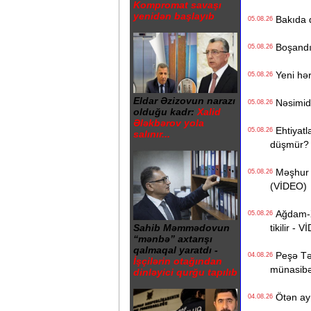
Kompromat savaşı
yenidən başlayıb
Bakıda q
05.08.26
Boşandıq
05.08.26
Yeni hərb
05.08.26
Eldar Əzizovun narazı
Nəsimidə 
05.08.26
olduğu kadr:
Xalid
Ələkbərov yola
Ehtiyatla
05.08.26
salınır...
düşmür?
Məşhur s
05.08.26
(VİDEO)
Ağdam-Xa
05.08.26
tikilir - 
Sahib Məmmədovun
“mənbə” axtarışı
qalmaqal yaratdı -
Peşə Təhs
04.08.26
İşçilərin otağından
münasibət
dinləyici qurğu tapılıb
Ötən ay 
04.08.26