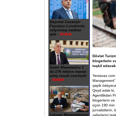
Deputat Cavanşir
Feyziyev Londonda
milyonluq mülklər
alıb -
SİYAHI
Dövlət Turizm
blogerlərin v
təşkil edəcək
Saleh Məmmədov 1
ilə 176 milyon manat
Yeniavaz.com x
artıq vəsait xərcləyib
-
RƏSMİ
Management” 
qəpik ödəyəcə
Qeyd edək ki
Agentlikdən Po
blogerlərin və 
üçün 190 min 
jurnalistlərin,
Leysan Məmmədovun
səfərlərini tə