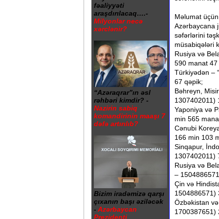
fəaliyyəti
araşdırılacaq….-
Məlumat üçün b
Milyonlar necə
Azərbaycana jur
xərclənir?
səfərlərini təş
müsabiqələri k
Rusiya və Be
590 manat 47 
Türkiyədən –
67 qəpik;
Bəhreyn, Misi
“Azəraqrar”ın əsl
rəhbəri kimdir? -
1307402011) 1
Nazirin sabiq
Yaponiya və 
komandirinin maaşı 7
min 565 manat
dəfə artırılıb?
Cənubi Korey
166 min 103 m
Sinqapur, İnd
1307402011) 7
Rusiya və Be
– 1504886571
Çin və Hindi
1504886571) 3
Bizim iradəmizə qarşı
çıxanın başı əziləcək
Özbəkistan və
-
Azərbaycan
1700387651) 
Prezidenti