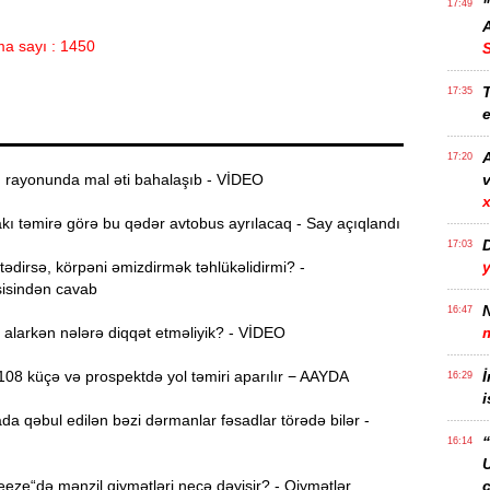
17:49
A
a sayı : 1450
T
17:35
e
17:20
ı rayonunda mal əti bahalaşıb - VİDEO
v
x
ı təmirə görə bu qədər avtobus ayrılacaq - Say açıqlandı
17:03
dirsə, körpəni əmizdirmək təhlükəlidirmi? -
isindən cavab
N
16:47
alarkən nələrə diqqət etməliyik? - VİDEO
08 küçə və prospektdə yol təmiri aparılır − AAYDA
İ
16:29
i
da qəbul edilən bəzi dərmanlar fəsadlar törədə bilər -
“
16:14
ze“də mənzil qiymətləri necə dəyişir? - Qiymətlər
ç