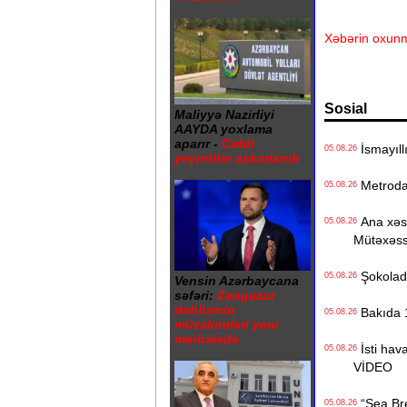
Xəbərin oxunm
Sosial
Maliyyə Nazirliyi
AAYDA yoxlama
aparır -
Ciddi
İsmayıll
05.08.26
yeyintilər aşkarlanıb
Metrodak
05.08.26
Ana xəstə
05.08.26
Mütəxəss
Şokolad 
05.08.26
Vensin Azərbaycana
səfəri:
Zəngəzur
dəhlizinin
Bakıda 1
05.08.26
müzakirələri yeni
mərhələdə
İsti hava
05.08.26
VİDEO
“Sea Bree
05.08.26