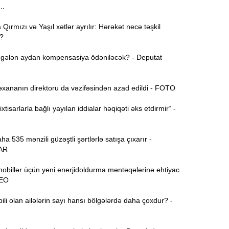
..
“
10:50
ırmızı və Yaşıl xətlər ayrılır: Hərəkət necə təşkil
?
E
10:34
-
gələn aydan kompensasiya ödəniləcək? - Deputat
“
10:17
q
xananın direktoru da vəzifəsindən azad edildi - FOTO
xtisarlarla bağlı yayılan iddialar həqiqəti əks etdirmir“ -
T
10:02
 535 mənzili güzəştli şərtlərlə satışa çıxarır -
A
9:48
AR
obillər üçün yeni enerjidoldurma məntəqələrinə ehtiyac
P
9:32
DEO
Ə
d
i olan ailələrin sayı hansı bölgələrdə daha çoxdur? -
9:15