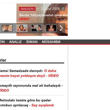
— 11 İyul 2026
ayevanın qısa ətəyi tənqid olundu -
ZIN
ANALIZ
İDMAN
MÜSAHIBƏ
rlər
Şəmsi Səmədzadə danışdı:
O daha
mənim həyat yoldaşım deyil - VİDEO
smayıllı rayonunda mal əti bahalaşıb -
VİDEO
Metrodakı təmirə görə bu qədər
vtobus ayrılacaq -
Say açıqlandı