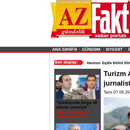
26
şın sürmürəm, saçımı
Previous
ANA SƏHİFƏ
GÜNDƏM
SIYASƏT
milyon insan ac qala bilər
/
“Wildberries” anbar tutumunun üçdə bir
Turizm 
jurnalis
Tarix 07.05.26
“Qardaşımla birgə 16
milyon vermişik” -
Tale Heydərovun
ifadəsi oxundu