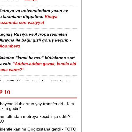
etroya və universitetlərə yaxın ev
xtaranların diqqətinə:
Kirayə
bazarında son vəziyyət
Keçmiş Rusiya və Avropa rəsmiləri
krayna ilə bağlı gizli görüş keçirib -
Bloomberg
akıdan “İsrail bazası“ iddialarına sərt
cavab:
“Addım-addım gəzək, İsrailə aid
nəsə varmı?“
on 200 ildə dünya iqtisadiyyatının
iderləri kimlər olub? -
Siyahı
P 10
ürkiyə ordusunda bir ilk:
Polkovnik
baycan klublarının yay transferləri - Kim
Özlem Karapınar general oldu
r, kim gedir?
nın altından metroya keçid inşa edilir?-
Mərkəzi Bank yoxlama apardı:
EO
“Manato“ 50, rəhbəri 10 min manat
cərimələndi
identlə xanımı Qırğızıstana getdi - FOTO