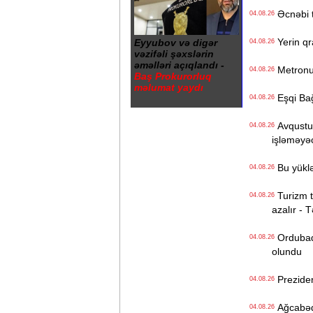
Əcnəbi tu
04.08.26
Yerin qr
Eyyubov və digər
04.08.26
vəzifəli şəxslərin
əməlləri açıqlandı -
Metronun
04.08.26
Baş Prokurorluq
məlumat yaydı
Eşqi Bağı
04.08.26
Avqustun
04.08.26
işləməyə
Bu yüklə
04.08.26
Turizm tə
04.08.26
azalır - 
Ordubadın
04.08.26
olundu
Preziden
04.08.26
Ağcabədi
04.08.26