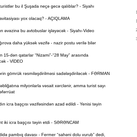
ristlər bu il Şuşada neçə gecə qalıblar? - Siyahı
12:38
k
avitasiyası yox olacaq? - AÇIQLAMA
12:21
 əvəzinə bu avtobuslar işləyəcək - Siyahı-Video
y
rova daha yüksək vəzifə - nazir postu verilə bilər
12:06
 15-dən qatarlar “Nizami”-“28 May” arasında
cək - VİDEO
11:52
rin gömrük rəsmiləşdirilməsi sadələşdiriləcək - FƏRMAN
Y
11:36
bliğatına milyonlarla vəsait xərclənir, amma turist sayı
Təfərrüat
N
11:19
 icra başçısı vəzifəsindən azad edildi - Yenisi təyin
ə
S
11:04
t iki icra başçısı təyin etdi - SƏRƏNCAM
D
də pambıq davası - Fermer “sahəni dolu vurub” dedi,