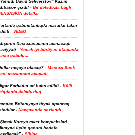
"Yəhudi David Seliverstov" Kazım
bbasov çıxdı! -
Bir dələduzla bağlı
SENSASİON detallar
ərtərdə qəbiristanlıqda məzarlar talan
dilib -
VİDEO
Abşeron Xəstəxanasının acınacaqlı
əziyyəti -
Yemək iyi bürüyən otaqlarda
əstə qəbulu...
Dollar neçəyə olacaq? -
Mərkəzi Bank
yeni məzənnəni açıqladı
igar Fərhadın əri həbs edildi -
Külli
miqdarda dələduzluq
randan Britaniyaya tiryək aparmaq
stədilər -
Naxçıvanda saxlandı
Şimali Koreya raket kompleksləri
Ukrayna üçün qanuni hədəfə
evriləcək” -
Sibiqa