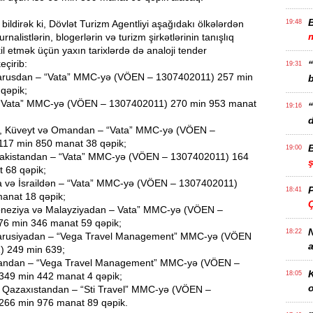
ildirək ki, Dövlət Turizm Agentliyi aşağıdakı ölkələrdən
19:48
m
nalistlərin, blogerlərin və turizm şirkətlərinin tanışlıq
kil etmək üçün yaxın tarixlərdə də analoji tender
eçirib:
19:31
larusdan – “Vata” MMC-yə (VÖEN – 1307402011) 257 min
b
qəpik;
 “Vata” MMC-yə (VÖEN – 1307402011) 270 min 953 manat
19:16
d
r, Küveyt və Omandan – “Vata” MMC-yə (VÖEN –
17 min 850 manat 38 qəpik;
19:00
Pakistandan – “Vata” MMC-yə (VÖEN – 1307402011) 164
 68 qəpik;
a və İsraildən – “Vata” MMC-yə (VÖEN – 1307402011)
18:41
anat 18 qəpik;
Ç
oneziya və Malayziyadan – Vata” MMC-yə (VÖEN –
6 min 346 manat 59 qəpik;
N
18:22
larusiyadan – “Vega Travel Management” MMC-yə (VÖEN
a
) 249 min 639;
standan – “Vega Travel Management” MMC-yə (VÖEN –
K
18:05
49 min 442 manat 4 qəpik;
o
 Qazaxıstandan – “Sti Travel” MMC-yə (VÖEN –
266 min 976 manat 89 qəpik.