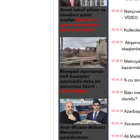
Sovet təhsil elitası və
Naxçıvan 
05.08.26
cavabsız qalan
- VİDEO
suallar:
Rektor 6 il
sonra universitetə
necə daxil olub?
Kolleclər
05.08.26
Abşeron 
05.08.26
otaqlarda
Metroya v
05.08.26
bazarınd
Binəqədi rayonunda
neft buruqları
9-cu sini
05.08.26
ərazisində daha bir
qanunsuz tikinti -
FOTO/VİDEO
Bakı metr
05.08.26
olundu?
Azərbayc
05.08.26
Xocavənd
05.08.26
Anar Əlizadə-Mübariz
Mənsimov
Ali Məhk
05.08.26
qarşıdurması -