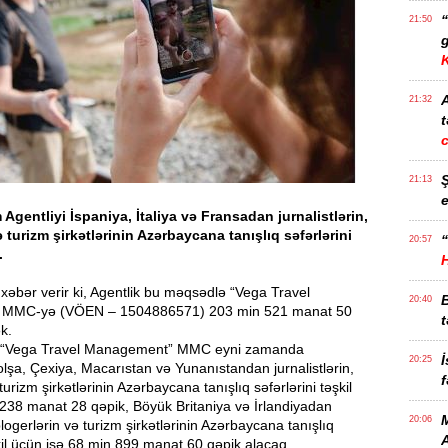
21:50
g
21:32
t
21:13
e
 Agentliyi İspaniya, İtaliya və Fransadan jurnalistlərin,
ə turizm şirkətlərinin Azərbaycana tanışlıq səfərlərini
“
20:57
.
əbər verir ki, Agentlik bu məqsədlə “Vega Travel
20:40
MMC-yə (VÖEN – 1504886571) 203 min 521 manat 50
t
k.
, “Vega Travel Management” MMC eyni zamanda
İ
20:25
lşa, Çexiya, Macarıstan və Yunanıstandan jurnalistlərin,
f
turizm şirkətlərinin Azərbaycana tanışlıq səfərlərini təşkil
238 manat 28 qəpik, Böyük Britaniya və İrlandiyadan
M
20:06
 blogerlərin və turizm şirkətlərinin Azərbaycana tanışlıq
şkil üçün isə 68 min 899 manat 60 qəpik alacaq.