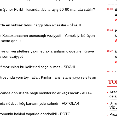
Şəhər Poliklinikasında tibbi arayış 60-80 manata satılır?
M
16:00
a
də ən yüksək təhsil haqqı olan ixtisaslar - SİYAHI
15:44
Xəstəxanasının acınacaqlı vəziyyəti - Yemək iyi bürüyən
U
 xəstə qəbulu...
ə universitetlərə yaxın ev axtaranların diqqətinə: Kirayə
B
15:27
a son vəziyyət
f məzunları bu kollecləri seçə bilməz - SİYAHI
S
15:12
osunda yeni təyinatlar: Kimlər hansı stansiyaya rəis təyin
l
TO
T
14:58
Azər
anda donuzlarla bağlı monitorinqlər keçiriləcək - AQTA
gəli
Bina
ə növbəti köç karvanı yola salındı - FOTOLAR
14:42
VİD
əmənin hakimi təqaüdə göndərildi - FOTO
Prez