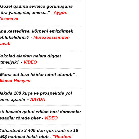
“Gözəl qadına əvvəlcə görünüşünə
örə yanaşırlar, amma...“ -
Aygün
Kazımova
Ana xəstədirsə, körpəni əmizdirmək
əhlükəlidirmi? -
Mütəxəssisindən
cavab
Şokolad alarkən nələrə diqqət
tməliyik? -
VİDEO
Mənə aid bəzi fikirlər təhrif olunub” -
Hikmət Hacıyev
Bakıda 108 küçə və prospektdə yol
əmiri aparılır −
AAYDA
sti havada qəbul edilən bəzi dərmanlar
əsadlar törədə bilər -
VİDEO
üharibədə 3 400-dən çox iranlı və 18
ABŞ hərbçisi həlak olub -
“Reuters“