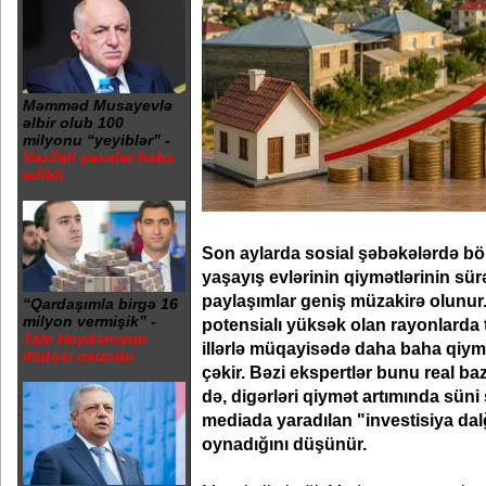
Məmməd Musayevlə
əlbir olub 100
milyonu “yeyiblər” -
Vəzifəli şəxslər həbs
edildi
Son aylarda sosial şəbəkələrdə böl
yaşayış evlərinin qiymətlərinin sürət
paylaşımlar geniş müzakirə olunur.
“Qardaşımla birgə 16
milyon vermişik” -
potensialı yüksək olan rayonlarda 
Tale Heydərovun
illərlə müqayisədə daha baha qiymə
ifadəsi oxundu
çəkir. Bəzi ekspertlər bunu real baz
də, digərləri qiymət artımında süni 
mediada yaradılan "investisiya dalğ
oynadığını düşünür.