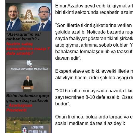
Elnur Azadov qeyd edib ki, qiymət ar
biri tikinti sektorunda rəqabətin azalm
"Son illərdə tikinti şirkətlərinə verilə
şəkildə azalıb. Nəticədə bazarda rəq
“Azəraqrar”ın əsl
sayda fəaliyyət göstərən tikinti şirkə
rəhbəri kimdir? -
Nazirin sabiq
artıq qiymət artımına səbəb olublar
komandirinin maaşı 7
bahalaşma formalaşdırılıb və təəssüf
dəfə artırılıb?
davam edir”.
Ekspert əlavə edib ki, əvvəlki illərl
aktivliyin həcmi ciddi şəkildə aşağı 
"2016-cı illə müqayisədə hazırda tikin
Bizim iradəmizə qarşı
sayı təxminən 8-10 dəfə azalıb. Əsa
çıxanın başı əziləcək
budur”.
-
Azərbaycan
Prezidenti
Onun fikrincə, bölgələrdə torpaq və 
sosial medianın da təsiri az deyil: