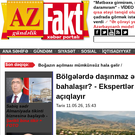
“Mətbəxə girmirəm,
daramıram“ - VİDEO
qısa ətəyi tənqid o
çadrada görmək istə
verdi
“Ər çörəyi 
Azərbaycanlı model
ious
ANA SƏHİFƏ
GÜNDƏM
SIYASƏT
SOSIAL
İQTISADIYYAT
ı yeni tələblər irəli sürdü - Boğazın açılması mümkünsüz hala gəli
Bölgələrdə daşınmaz ə
bahalaşır? - Ekspertlər
açıqlayır
Tarix 11.05.26, 15:43
Sabiq sədr
Almaniyada tikinti
biznesinə başlayıb -
Şərikli bina tikir +
FOTO