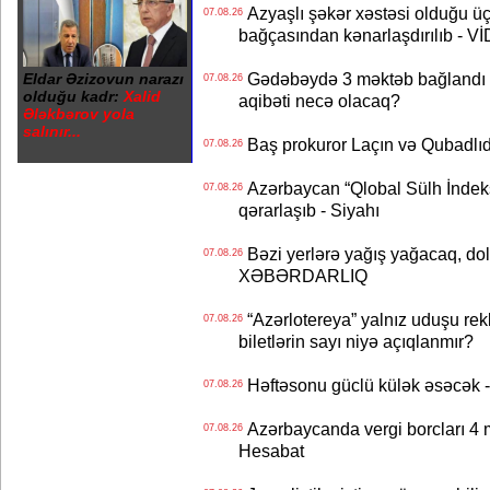
Azyaşlı şəkər xəstəsi olduğu ü
07.08.26
bağçasından kənarlaşdırılıb - V
Gədəbəydə 3 məktəb bağlandı - 
Eldar Əzizovun narazı
07.08.26
olduğu kadr:
Xalid
aqibəti necə olacaq?
Ələkbərov yola
salınır...
Baş prokuror Laçın və Qubadl
07.08.26
Azərbaycan “Qlobal Sülh İndek
07.08.26
qərarlaşıb - Siyahı
Bəzi yerlərə yağış yağacaq, do
07.08.26
XƏBƏRDARLIQ
“Azərlotereya” yalnız uduşu rek
07.08.26
biletlərin sayı niyə açıqlanmır?
Həftəsonu güclü külək əsəcə
07.08.26
Azərbaycanda vergi borcları 4 m
07.08.26
Hesabat