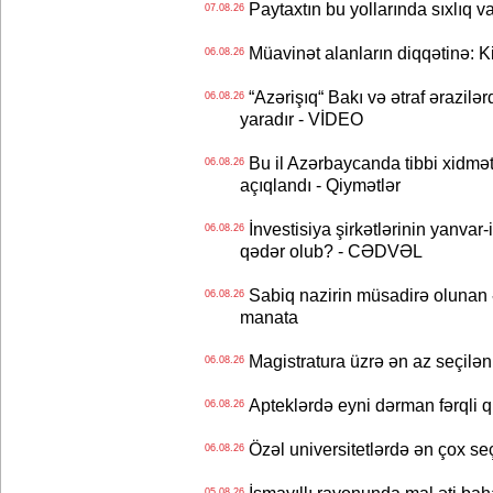
Paytaxtın bu yollarında sıxlıq v
07.08.26
Müavinət alanların diqqətinə: Ki
06.08.26
“Azərişıq“ Bakı və ətraf ərazilə
06.08.26
yaradır - VİDEO
Bu il Azərbaycanda tibbi xidmət
06.08.26
açıqlandı - Qiymətlər
İnvestisiya şirkətlərinin yanvar-
06.08.26
qədər olub? - CƏDVƏL
Sabiq nazirin müsadirə olunan ə
06.08.26
manata
Magistratura üzrə ən az seçilən 
06.08.26
Apteklərdə eyni dərman fərqli q
06.08.26
Özəl universitetlərdə ən çox seç
06.08.26
05.08.26