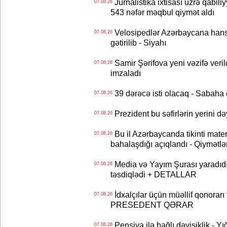
Jurnalistika ixtisası üzrə qabiliy
07.08.26
543 nəfər məqbul qiymət aldı
Velosipedlər Azərbaycana hans
07.08.26
gətirilib - Siyahı
Samir Şərifova yeni vəzifə veri
07.08.26
imzaladı
39 dərəcə isti olacaq - Sabaha
07.08.26
Prezident bu səfirlərin yerini d
07.08.26
Bu il Azərbaycanda tikinti mater
07.08.26
bahalaşdığı açıqlandı - Qiymətlə
Media və Yayım Şurası yaradıdı 
07.08.26
təsdiqlədi + DETALLAR
İdxalçılar üçün müəllif qonorarı
07.08.26
PRESEDENT QƏRAR
Pensiya ilə bağlı dəyişiklik - Yı
07.08.26