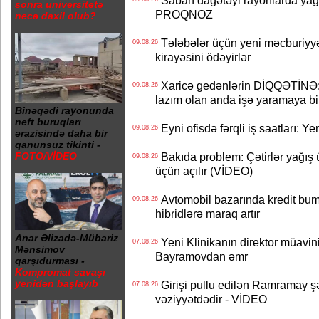
Sabah dağətəyi rayonlarda yağı
sonra universitetə
PROQNOZ
necə daxil olub?
Tələbələr üçün yeni məcburiyyə
09.08.26
kirayəsini ödəyirlər
Xaricə gedənlərin DİQQƏTİNƏ: 
09.08.26
lazım olan anda işə yaramaya bi
Binəqədi rayonunda
neft buruqları
Eyni ofisdə fərqli iş saatları: 
09.08.26
ərazisində daha bir
qanunsuz tikinti -
Bakıda problem: Çətirlər yağış 
FOTO/VİDEO
09.08.26
üçün açılır (VİDEO)
Avtomobil bazarında kredit bum
09.08.26
hibridlərə maraq artır
Anar Əlizadə-Mübariz
Yeni Klinikanın direktor müavini 
07.08.26
Mənsimov
Bayramovdan əmr
qarşıdurması -
Kompromat savaşı
yenidən başlayıb
Girişi pullu edilən Ramramay şə
07.08.26
vəziyyətdədir - VİDEO