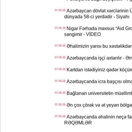
Azərbaycan dövlət xərclərinin
07.08.26
dünyada 58-ci yerdədir - Siyahı
Nigar Fərhada məxsus “Aid Grou
07.08.26
səngimir - VİDEO
Əhalimizin yarısı bu xəstəlikdən
07.08.26
Azərbaycanda işçi axtarılır - Ə
07.08.26
Kartdan istədiyiniz qədər köçür
07.08.26
Azərbaycanda icra başçısı olma
07.08.26
Bağlanan universitetin müəllimlər
07.08.26
Ən çox çörək və ət yeyən bölgə
07.08.26
Azərbaycanda əhalinin neçə faizi 
07.08.26
RƏQƏMLƏR