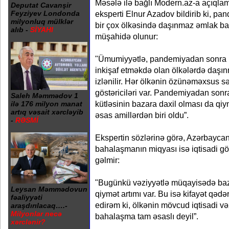
Məsələ ilə bağlı Modern.az-a açıql
Deputat Cavanşir
eksperti Elnur Azadov bildirib ki, p
Feyziyev Londonda
milyonluq mülklər
bir çox ölkəsində daşınmaz əmlak b
alıb -
SİYAHI
müşahidə olunur:
"Ümumiyyətlə, pandemiyadan sonra 
inkişaf etməkdə olan ölkələrdə daşın
izlənilir. Hər ölkənin özünəməxsus sə
göstəriciləri var. Pandemiyadan son
Saleh Məmmədov 1
kütləsinin bazara daxil olması da qiy
ilə 176 milyon manat
artıq vəsait xərcləyib
əsas amillərdən biri oldu”.
-
RƏSMİ
Ekspertin sözlərinə görə, Azərbayc
bahalaşmanın miqyası isə iqtisadi gö
gəlmir:
"Bugünkü vəziyyətlə müqayisədə baz
Leysan Məmmədovun
qiymət artımı var. Bu isə kifayət qədə
fəaliyyəti
edirəm ki, ölkənin mövcud iqtisadi v
araşdırılacaq….-
Milyonlar necə
bahalaşma tam əsaslı deyil”.
xərclənir?