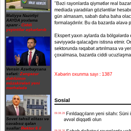
"Bəzi rayonlarda qiymətlər real baza
mediada yaradılan gözləntilər hesabına
Maliyyə Nazirliyi
gün almasam, sabah daha baha olac
AAYDA yoxlama
formalaşdırılır. Bu da bazarda əlavə ps
aparır -
Ciddi
yeyintilər aşkarlanıb
Ekspert yaxın aylarda da bölgələrdə 
səviyyədə qalacağını istisna etmir. On
sektorunda rəqabət artırılmasa və yen
çoxalmasa, bazarda ciddi ucuzlaşma 
Vensin Azərbaycana
səfəri:
Zəngəzur
Xəbərin oxunma sayı : 1387
dəhlizinin
müzakirələri yeni
mərhələdə
Sosial
Fırıldaqçıların yeni silahı: Süni 
09.08.26
Sovet təhsil elitası və
əvvəl diqqətli olun
cavabsız qalan
suallar:
Rektor 6 il
09.08.26