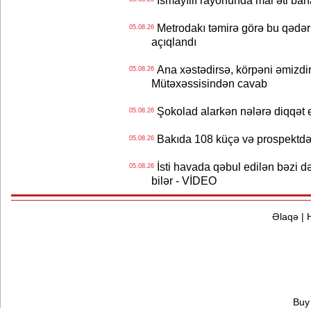
İsmayıllı rayonunda mal əti ba
Metrodakı təmirə görə bu qədər 
05.08.26
açıqlandı
Ana xəstədirsə, körpəni əmizdir
05.08.26
Mütəxəssisindən cavab
Şokolad alarkən nələrə diqqət 
05.08.26
Bakıda 108 küçə və prospektdə 
05.08.26
İsti havada qəbul edilən bəzi d
05.08.26
bilər - VİDEO
Əlaqə
|
Buy 