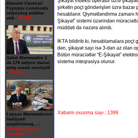
Şikayət indeksi operator üzrə şikayət
Deputat Cavanşir
şirkətin poçt göndərişləri üzrə bazar
Feyziyev Londonda
milyonluq mülklər
hesablanır. Qiymətləndirmə zamanı h
alıb -
SİYAHI
Şikayət” sistemi üzərindən müraciətl
müddəti də nəzərə alınıb.
İKTA bildirib ki, hesablamalara poçt 
dən, şikayət sayı isə 3-dən az olan op
Bütün müraciətlər “E-Şikayət” elektr
Saleh Məmmədov 1
sistemə inteqrasiya olunur.
ilə 176 milyon manat
artıq vəsait xərcləyib
-
RƏSMİ
Xəbərin oxunma sayı : 1399
Leysan Məmmədovun
fəaliyyəti
araşdırılacaq….-
Milyonlar necə
xərclənir?