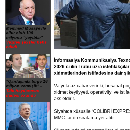
Məmməd Musayevlə
əlbir olub 100
milyonu “yeyiblər” -
Vəzifəli şəxslər həbs
edildi
İnformasiya Kommunikasiya Texnolo
2026-cı ilin I rübü üzrə istehlakçılar
xidmətlərindən istifadəsinə dair şi
“Qardaşımla birgə 16
Valyuta.az xəbər verir ki, hesabat poçt
milyon vermişik” -
Tale Heydərovun
xidmət keyfiyyəti, operativliyi və istif
ifadəsi oxundu
əks etdirir.
Siyahıda xüsusilə “COLİBRİ EXP
MMC-lər ön sıralarda yer alıb.