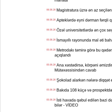
manata
Magistratura üzrə ən az seçilən 
06.08.26
Apteklərdə eyni dərman fərqli q
06.08.26
Özəl universitetlərdə ən çox seç
06.08.26
İsmayıllı rayonunda mal əti ba
05.08.26
Metrodakı təmirə görə bu qədər 
05.08.26
açıqlandı
Ana xəstədirsə, körpəni əmizdir
05.08.26
Mütəxəssisindən cavab
Şokolad alarkən nələrə diqqət 
05.08.26
Bakıda 108 küçə və prospektdə 
05.08.26
İsti havada qəbul edilən bəzi d
05.08.26
bilər - VİDEO