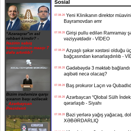
Sosial
Yeni Klinikanın direktor müavini 
07.08.26
Bayramovdan əmr
Girişi pullu edilən Ramramay şə
07.08.26
“Azəraqrar”ın əsl
vəziyyətdədir - VİDEO
rəhbəri kimdir? -
Nazirin sabiq
komandirinin maaşı 7
Azyaşlı şəkər xəstəsi olduğu ü
07.08.26
dəfə artırılıb?
bağçasından kənarlaşdırılıb - V
Gədəbəydə 3 məktəb bağlandı - 
07.08.26
aqibəti necə olacaq?
Baş prokuror Laçın və Qubadl
07.08.26
Bizim iradəmizə qarşı
Azərbaycan “Qlobal Sülh İndek
07.08.26
çıxanın başı əziləcək
qərarlaşıb - Siyahı
-
Azərbaycan
Prezidenti
Bəzi yerlərə yağış yağacaq, do
07.08.26
XƏBƏRDARLIQ