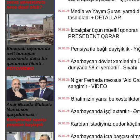
sonra universitetə
necə daxil olub?
Media və Yayım Şurası yaradıdı 
07.08.26
təsdiqlədi + DETALLAR
İdxalçılar üçün müəllif qonorarı
07.08.26
PRESEDENT QƏRAR
Pensiya ilə bağlı dəyişiklik - Yı
Binəqədi rayonunda
07.08.26
neft buruqları
ərazisində daha bir
Azərbaycan dövlət xərclərinin
07.08.26
qanunsuz tikinti -
dünyada 58-ci yerdədir - Siyahı
FOTO/VİDEO
Nigar Fərhada məxsus “Aid Grou
07.08.26
səngimir - VİDEO
Əhalimizin yarısı bu xəstəlikdən
07.08.26
Anar Əlizadə-Mübariz
Mənsimov
Azərbaycanda işçi axtarılır - Ə
07.08.26
qarşıdurması -
Kompromat savaşı
Kartdan istədiyiniz qədər köçür
07.08.26
yenidən başlayıb
Azərbaycanda icra başçısı olma
07.08.26