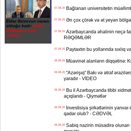
Bağlanan universitetin müəllimlər
07.08.26
Ən çox çörək və ət yeyən bölgə
07.08.26
Eldar Əzizovun narazı
olduğu kadr:
Xalid
Ələkbərov yola
Azərbaycanda əhalinin neçə faizi 
07.08.26
salınır...
RƏQƏMLƏR
Paytaxtın bu yollarında sıxlıq v
07.08.26
Müavinət alanların diqqətinə: Ki
06.08.26
“Azərişıq“ Bakı və ətraf ərazilə
06.08.26
yaradır - VİDEO
Bu il Azərbaycanda tibbi xidmət
06.08.26
açıqlandı - Qiymətlər
İnvestisiya şirkətlərinin yanvar-
06.08.26
qədər olub? - CƏDVƏL
Sabiq nazirin müsadirə olunan ə
06.08.26