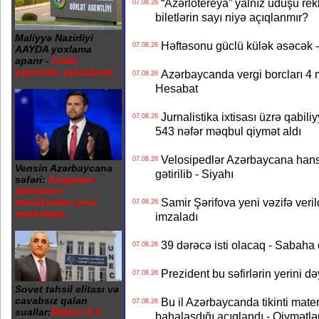
“Azərlotereya” yalnız uduşu rek
07.08.26
biletlərin sayı niyə açıqlanmır?
Maliyyə Nazirliyi
Həftəsonu güclü külək əsəcə
07.08.26
AAYDA yoxlama
aparır -
Ciddi
yeyintilər aşkarlanıb
Azərbaycanda vergi borcları 4 m
07.08.26
Hesabat
Jurnalistika ixtisası üzrə qabiliy
07.08.26
543 nəfər məqbul qiymət aldı
Velosipedlər Azərbaycana hans
07.08.26
Vensin Azərbaycana
gətirilib - Siyahı
səfəri:
Zəngəzur
dəhlizinin
Samir Şərifova yeni vəzifə veri
müzakirələri yeni
07.08.26
mərhələdə
imzaladı
39 dərəcə isti olacaq - Sabaha
07.08.26
Prezident bu səfirlərin yerini d
07.08.26
Sovet təhsil elitası və
cavabsız qalan
Bu il Azərbaycanda tikinti mater
07.08.26
suallar:
Rektor 6 il
bahalaşdığı açıqlandı - Qiymətlə