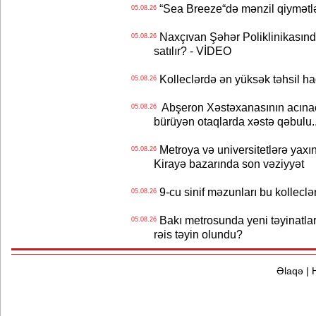
“Sea Breeze“də mənzil qiymətlər
05.08.26
Naxçıvan Şəhər Poliklinikasında
05.08.26
satılır? - VİDEO
Kolleclərdə ən yüksək təhsil haq
05.08.26
Abşeron Xəstəxanasının acınaca
05.08.26
bürüyən otaqlarda xəstə qəbulu..
Metroya və universitetlərə yaxın
05.08.26
Kirayə bazarında son vəziyyət
9-cu sinif məzunları bu kolleclə
05.08.26
Bakı metrosunda yeni təyinatlar
05.08.26
rəis təyin olundu?
Əlaqə
|