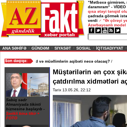
“Mətbəxə girmirəm,
daramıram“ - VİDEO
qısa ətəyi tənqid o
çadrada görmək istə
verdi
“Ər çörəyi 
Azərbaycanlı model
ious
ANA SƏHİFƏ
GÜNDƏM
SIYASƏT
SOSIAL
İQTISADIYYAT
məktəb bağlandı - Şagird və müəllimlərin aqibəti necə olacaq?
/
Müştərilərin ən çox şik
çatdırılma xidmətləri a
Tarix 13.05.26, 22:12
Sabiq sədr
Almaniyada tikinti
biznesinə başlayıb -
Şərikli bina tikir +
FOTO