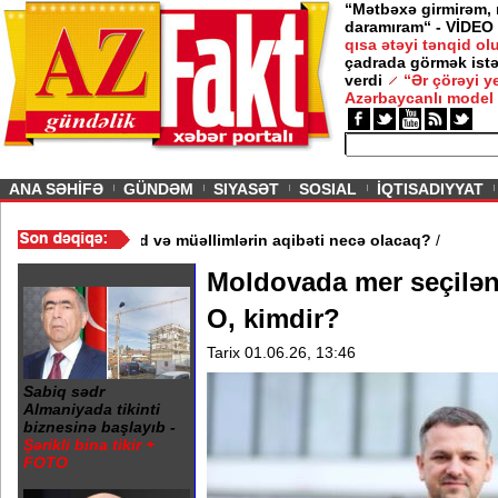
“Mətbəxə girmirəm,
daramıram“ - VİDEO
qısa ətəyi tənqid o
çadrada görmək istə
verdi
“Ər çörəyi 
Azərbaycanlı model
ious
ANA SƏHİFƏ
GÜNDƏM
SIYASƏT
SOSIAL
İQTISADIYYAT
məktəb bağlandı - Şagird və müəllimlərin aqibəti necə olacaq?
/
Moldovada mer seçilən 
O, kimdir?
Tarix 01.06.26, 13:46
Sabiq sədr
Almaniyada tikinti
biznesinə başlayıb -
Şərikli bina tikir +
FOTO