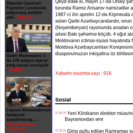
Qeyd edək ki, mayın 17-də Orxey şəhə
Deputat Cavanşir
turunda Ramiz Ansarov namizədlər ar
Feyziyev Londonda
milyonluq mülklər
1987-ci ilin aprelin 12-də Kişineud
alıb -
SİYAHI
əslən Qərbi Azərbaycandandır, onun
(Noyemberyan) rayonunda anadan o
ailəsi Bakı şəhərinə köçüb. 4 oğul a
Moldovanın ictimai-siyasi həyatında f
Moldova Azərbaycanlıları Konqresinin
diasporumuzun inkişafına öz töhfəsini
Saleh Məmmədov 1
ilə 176 milyon manat
artıq vəsait xərcləyib
-
RƏSMİ
Xəbərin oxunma sayı : 916
Sosial
Leysan Məmmədovun
Yeni Klinikanın direktor müavini 
07.08.26
fəaliyyəti
Bayramovdan əmr
araşdırılacaq….-
Milyonlar necə
xərclənir?
Girişi pullu edilən Ramramay şə
07.08.26