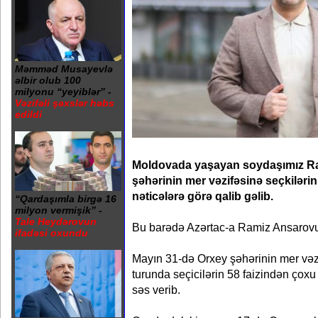
Məmməd Musayevlə
əlbir olub 100
milyonu “yeyiblər” -
Vəzifəli şəxslər həbs
edildi
Moldovada yaşayan soydaşımız R
şəhərinin mer vəzifəsinə seçkilərini
nəticələrə görə qalib gəlib.
“Qardaşımla birgə 16
milyon vermişik” -
Tale Heydərovun
Bu barədə Azərtac-a Ramiz Ansarovu
ifadəsi oxundu
Mayın 31-də Orxey şəhərinin mer vəzif
turunda seçicilərin 58 faizindən ço
səs verib.