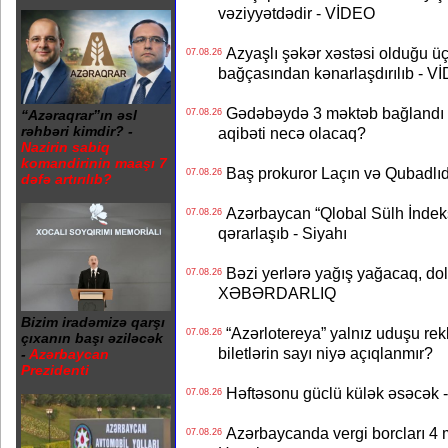
vəziyyətdədir - VİDEO
Azyaşlı şəkər xəstəsi olduğu ü
07.08.26
bağçasından kənarlaşdırılıb - V
Gədəbəydə 3 məktəb bağlandı - 
07.08.26
“Azəraqrar”ın əsl
rəhbəri kimdir? -
aqibəti necə olacaq?
Nazirin sabiq
komandirinin maaşı 7
Baş prokuror Laçın və Qubadl
07.08.26
dəfə artırılıb?
Azərbaycan “Qlobal Sülh İndek
07.08.26
qərarlaşıb - Siyahı
Bəzi yerlərə yağış yağacaq, do
07.08.26
XƏBƏRDARLIQ
Bizim iradəmizə qarşı
“Azərlotereya” yalnız uduşu rek
07.08.26
çıxanın başı əziləcək
biletlərin sayı niyə açıqlanmır?
-
Azərbaycan
Prezidenti
Həftəsonu güclü külək əsəcə
07.08.26
Azərbaycanda vergi borcları 4 m
07.08.26