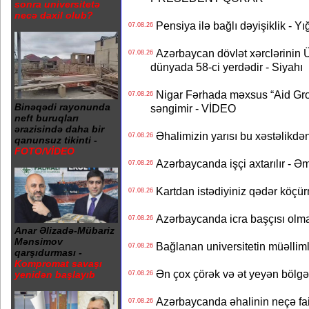
sonra universitetə
necə daxil olub?
Pensiya ilə bağlı dəyişiklik - Yı
07.08.26
Azərbaycan dövlət xərclərinin
07.08.26
dünyada 58-ci yerdədir - Siyahı
Nigar Fərhada məxsus “Aid Grou
07.08.26
Binəqədi rayonunda
səngimir - VİDEO
neft buruqları
ərazisində daha bir
Əhalimizin yarısı bu xəstəlikdən
07.08.26
qanunsuz tikinti -
FOTO/VİDEO
Azərbaycanda işçi axtarılır - Ə
07.08.26
Kartdan istədiyiniz qədər köçür
07.08.26
Azərbaycanda icra başçısı olma
07.08.26
Anar Əlizadə-Mübariz
Mənsimov
Bağlanan universitetin müəllimlər
07.08.26
qarşıdurması -
Kompromat savaşı
Ən çox çörək və ət yeyən bölgə
yenidən başlayıb
07.08.26
Azərbaycanda əhalinin neçə faizi 
07.08.26