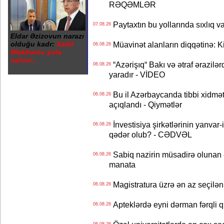
RƏQƏMLƏR
Paytaxtın bu yollarında sıxlıq v
07.08.26
Eldar Əzizovun narazı
olduğu kadr:
Xalid
Müavinət alanların diqqətinə: Ki
06.08.26
Ələkbərov yola
salınır...
“Azərişıq“ Bakı və ətraf ərazilə
06.08.26
yaradır - VİDEO
Bu il Azərbaycanda tibbi xidmət
06.08.26
açıqlandı - Qiymətlər
İnvestisiya şirkətlərinin yanvar-
06.08.26
qədər olub? - CƏDVƏL
Sabiq nazirin müsadirə olunan ə
06.08.26
manata
Magistratura üzrə ən az seçilən 
06.08.26
Apteklərdə eyni dərman fərqli q
06.08.26