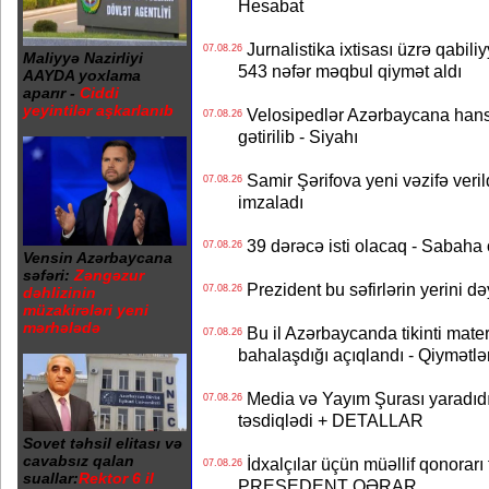
Hesabat
Jurnalistika ixtisası üzrə qabiliy
07.08.26
Maliyyə Nazirliyi
543 nəfər məqbul qiymət aldı
AAYDA yoxlama
aparır -
Ciddi
yeyintilər aşkarlanıb
Velosipedlər Azərbaycana hans
07.08.26
gətirilib - Siyahı
Samir Şərifova yeni vəzifə veri
07.08.26
imzaladı
39 dərəcə isti olacaq - Sabaha
07.08.26
Vensin Azərbaycana
səfəri:
Zəngəzur
Prezident bu səfirlərin yerini d
07.08.26
dəhlizinin
müzakirələri yeni
mərhələdə
Bu il Azərbaycanda tikinti mater
07.08.26
bahalaşdığı açıqlandı - Qiymətlə
Media və Yayım Şurası yaradıdı 
07.08.26
təsdiqlədi + DETALLAR
Sovet təhsil elitası və
cavabsız qalan
İdxalçılar üçün müəllif qonorarı
07.08.26
suallar:
Rektor 6 il
PRESEDENT QƏRAR