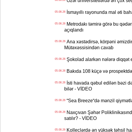
Özəl universitetlərdə ən çox seç
06.08.26
İsmayıllı rayonunda mal əti ba
05.08.26
Metrodakı təmirə görə bu qədər 
05.08.26
açıqlandı
Ana xəstədirsə, körpəni əmizdir
05.08.26
Mütəxəssisindən cavab
Şokolad alarkən nələrə diqqət 
05.08.26
Bakıda 108 küçə və prospektdə 
05.08.26
İsti havada qəbul edilən bəzi d
05.08.26
bilər - VİDEO
“Sea Breeze“də mənzil qiymətlər
05.08.26
Naxçıvan Şəhər Poliklinikasında
05.08.26
satılır? - VİDEO
Kolleclərdə ən yüksək təhsil haq
05.08.26