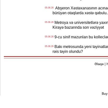
Abşeron Xəstəxanasının acınaca
05.08.26
bürüyən otaqlarda xəstə qəbulu..
Metroya və universitetlərə yaxın
05.08.26
Kirayə bazarında son vəziyyət
9-cu sinif məzunları bu kolleclə
05.08.26
Bakı metrosunda yeni təyinatlar
05.08.26
rəis təyin olundu?
Əlaqə
|
Buy 