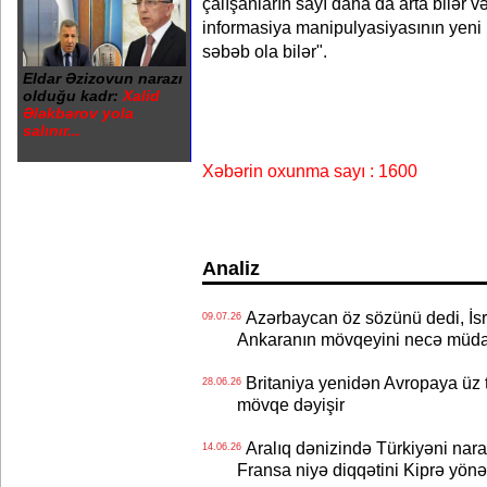
çalışanların sayı daha da arta bilər 
informasiya manipulyasiyasının yen
səbəb ola bilər".
Eldar Əzizovun narazı
olduğu kadr:
Xalid
Ələkbərov yola
salınır...
Xəbərin oxunma sayı : 1600
Analiz
Azərbaycan öz sözünü dedi, İsra
09.07.26
Ankaranın mövqeyini necə müdaf
Britaniya yenidən Avropaya üz tu
28.06.26
mövqe dəyişir
Aralıq dənizində Türkiyəni nar
14.06.26
Fransa niyə diqqətini Kiprə yönə