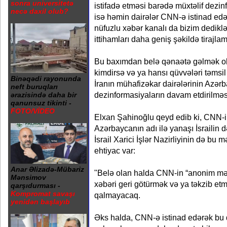
sonra universitetə
istifadə etməsi barədə müxtəlif dezinf
necə daxil olub?
isə həmin dairələr CNN-ə istinad ed
nüfuzlu xəbər kanalı da bizim dedikl
ittihamları daha geniş şəkildə tirajla
Bu baxımdan belə qənaətə gəlmək ol
kimdirsə və ya hansı qüvvələri təmsil 
Binəqədi rayonunda
İranın mühafizəkar dairələrinin Azər
neft buruqları
dezinformasiyaların davam etdirilməs
ərazisində daha bir
qanunsuz tikinti -
FOTO/VİDEO
Elxan Şahinoğlu qeyd edib ki, CNN-i
Azərbaycanın adı ilə yanaşı İsrailin d
İsrail Xarici İşlər Nazirliyinin də bu
ehtiyac var:
Anar Əlizadə-Mübariz
"Belə olan halda CNN-in “anonim mə
Mənsimov
xəbəri geri götürmək və ya təkzib e
qarşıdurması -
Kompromat savaşı
qalmayacaq.
yenidən başlayıb
Əks halda, CNN-ə istinad edərək bu