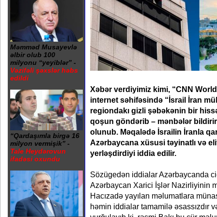
Məmməd Musayevlə
əlbir olub 100
milyonu “yeyiblər” -
Vəzifəli şəxslər həbs
edildi
Xəbər verdiyimiz kimi, “CNN World
internet səhifəsində “İsrail İran m
regiondakı gizli şəbəkənin bir his
qoşun göndərib – mənbələr bildirir
olunub. Məqalədə İsrailin İranla 
“Qardaşımla birgə 16
Azərbaycana xüsusi təyinatlı və eli
milyon vermişik” -
Tale Heydərovun
yerləşdirdiyi iddia edilir.
ifadəsi oxundu
Sözügedən iddialar Azərbaycanda ci
Azərbaycan Xarici İşlər Nazirliyinin 
Hacızadə yayılan məlumatlara münasib
həmin iddialar tamamilə əsassızdır və