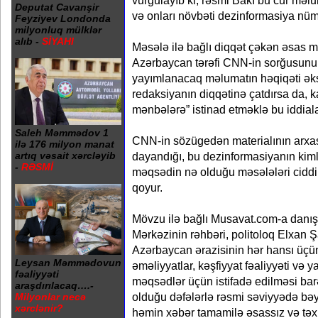
vurğulayıb ki, rəsmi Bakı bu cür məlum
Deputat Cavanşir
və onları növbəti dezinformasiya nüm
Feyziyev Londonda
milyonluq mülklər
alıb -
SİYAHI
Məsələ ilə bağlı diqqət çəkən əsas m
Azərbaycan tərəfi CNN-in sorğusunu
yayımlanacaq məlumatın həqiqəti əks
redaksiyanın diqqətinə çatdırsa da, 
mənbələrə” istinad etməklə bu iddialar
Saleh Məmmədov 1
CNN-in sözügedən materialının arxa
ilə 176 milyon manat
artıq vəsait xərcləyib
dayandığı, bu dezinformasiyanın kiml
-
RƏSMİ
məqsədin nə olduğu məsələləri ciddi 
qoyur.
Mövzu ilə bağlı Musavat.com-a danış
Mərkəzinin rəhbəri, politoloq Elxan Ş
Azərbaycan ərazisinin hər hansı üçün
Leysan Məmmədovun
əməliyyatlar, kəşfiyyat fəaliyyəti və 
fəaliyyəti
məqsədlər üçün istifadə edilməsi bar
araşdırılacaq….-
olduğu dəfələrlə rəsmi səviyyədə bə
Milyonlar necə
xərclənir?
həmin xəbər tamamilə əsassız və təxri