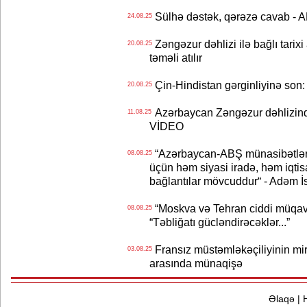
Sülhə dəstək, qərəzə cavab - 
24.08.25
Zəngəzur dəhlizi ilə bağlı tarix
20.08.25
təməli atılır
Çin-Hindistan gərginliyinə son:
20.08.25
Azərbaycan Zəngəzur dəhlizind
11.08.25
VİDEO
“Azərbaycan-ABŞ münasibətlərin
08.08.25
üçün həm siyasi iradə, həm iqtisa
bağlantılar mövcuddur“ - Adəm İ
“Moskva və Tehran ciddi müqavi
08.08.25
“Təbliğatı gücləndirəcəklər...”
Fransız müstəmləkəçiliyinin mi
03.08.25
arasında münaqişə
Əlaqə
|