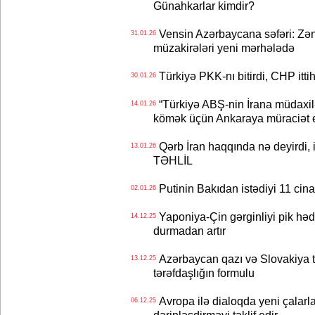
Günahkarlar kimdir?
Vensin Azərbaycana səfəri: Zən
31.01.26
müzakirələri yeni mərhələdə
Türkiyə PKK-nı bitirdi, CHP itti
30.01.26
“Türkiyə ABŞ-nin İrana müdaxilə
14.01.26
kömək üçün Ankaraya müraciət ed
Qərb İran haqqında nə deyirdi, i
13.01.26
TƏHLİL
Putinin Bakıdan istədiyi 11 cin
02.01.26
Yaponiya-Çin gərginliyi pik hədd
14.12.25
durmadan artır
Azərbaycan qazı və Slovakiya t
13.12.25
tərəfdaşlığın formulu
Avropa ilə dialoqda yeni çalarl
06.12.25
dərinləşdirməyi təklif edir