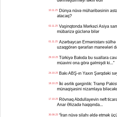
Dünya nüvə müharibəsinin astan
10.11.25
atacaq?
Vaşinqtonda Mərkəzi Asiya sam
02.11.25
mübarizə güclənə bilər
Azərbaycan Ermənistanı sülhə ha
01.11.25
uzaqgörən qərarları maneələri də
Türkiyə Bakıda bu suallara cava
29.10.25
müavini ona görə gəlmişdi ki...”
Bakı ABŞ-ın Yaxın Şərqdəki səyl
24.10.25
İki əsrlik gərginlik: Tramp Paki
18.10.25
münaqişəsini nizamlaya biləcək
Rövnəq Abdullayevin neft ticarət
17.10.25
Anar Əlizadə haqqında...
“İran nüvə silahı əldə etmək üçü
30.09.25