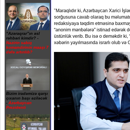
"Maraqlıdır ki, Azərbaycan Xarici İşlə
sorğusuna cavab olaraq bu məlumatı
redaksiyaya təqdim etməsinə baxmay
“anonim mənbələrə” istinad edərək 
“Azəraqrar”ın əsl
üstünlük verib. Bu isə o deməkdir k
rəhbəri kimdir? -
xəbərin yayılmasında israrlı olub və 
Nazirin sabiq
komandirinin maaşı 7
dəfə artırılıb?
Bizim iradəmizə qarşı
çıxanın başı əziləcək
-
Azərbaycan
Prezidenti