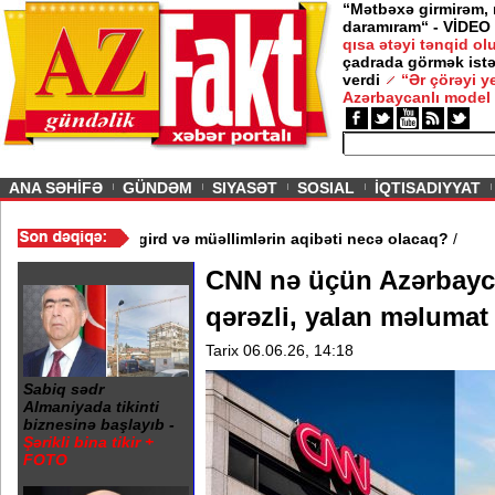
“Mətbəxə girmirəm,
daramıram“ - VİDEO
qısa ətəyi tənqid o
çadrada görmək istə
verdi
“Ər çörəyi 
Azərbaycanlı model
ious
ANA SƏHİFƏ
GÜNDƏM
SIYASƏT
SOSIAL
İQTISADIYYAT
 3 məktəb bağlandı - Şagird və müəllimlərin aqibəti necə olacaq
CNN nə üçün Azərbayca
qərəzli, yalan məlumat 
Tarix 06.06.26, 14:18
Sabiq sədr
Almaniyada tikinti
biznesinə başlayıb -
Şərikli bina tikir +
FOTO