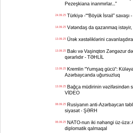
Pezeşkiana inanmırlar...”
Türkiyə -““Böyük İsrail” savaşı 
24.09.25
Vətəndaş da qazanmaq istəyir,
14.09.25
Ürək xəstəliklərini cavanlaşdı
13.09.25
Bakı və Vaşinqton Zəngəzur dəh
13.09.25
qərarlıdır - TƏHLİL
Kremlin “Yumşaq gücü“: Küləyə 
13.09.25
Azərbaycanda uğursuzluq
Bağça müdirinin vəzifəsindən sui-
13.09.25
VİDEO
Rusiyanın anti-Azərbaycan təbl
08.09.25
siyasət - ŞƏRH
NATO-nun iki nəhəngi üz-üzə: 
06.09.25
diplomatik qalmaqal