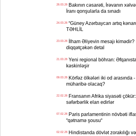
Bakının cəsarəti, İrəvanın xəlvə
26.03.26
İranı qonşularla da sınadı
“Güney Azərbaycan artıq kənarda
24.03.26
TƏHLİL
İlham Əliyevin mesajı kimədir? 
23.03.26
diqqətçəkən detal
Yeni regional böhran: Əfqanıst
21.03.26
kəskinləşir
Körfəz ölkələri iki od arasında
09.03.26
müharibə olacaq?
Fransanın Afrika siyasəti çökür:
22.02.26
səfərbərlik elan edirlər
Paris parlamentinin növbəti ifl
07.02.26
“qətnamə şousu“
Hindistanda dövlət zorakılığı və
02.02.26