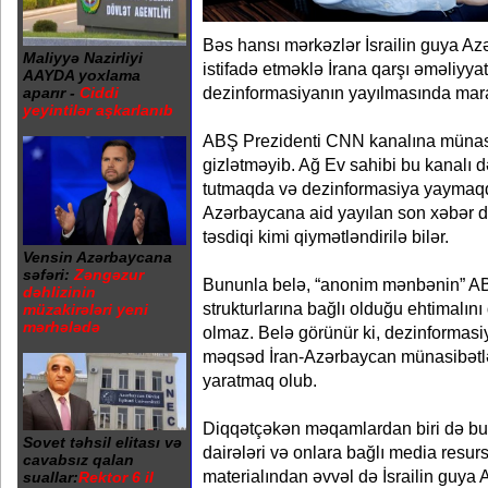
Bəs hansı mərkəzlər İsrailin guya A
Maliyyə Nazirliyi
istifadə etməklə İrana qarşı əməliyya
AAYDA yoxlama
dezinformasiyanın yayılmasında maraq
aparır -
Ciddi
yeyintilər aşkarlanıb
ABŞ Prezidenti CNN kanalına münasi
gizlətməyib. Ağ Ev sahibi bu kanalı d
tutmaqda və dezinformasiya yaymaqd
Azərbaycana aid yayılan son xəbər də
təsdiqi kimi qiymətləndirilə bilər.
Vensin Azərbaycana
səfəri:
Zəngəzur
Bununla belə, “anonim mənbənin” A
dəhlizinin
strukturlarına bağlı olduğu ehtimalın
müzakirələri yeni
mərhələdə
olmaz. Belə görünür ki, dezinformas
məqsəd İran-Azərbaycan münasibətlə
yaratmaq olub.
Diqqətçəkən məqamlardan biri də bud
Sovet təhsil elitası və
dairələri və onlara bağlı media resu
cavabsız qalan
materialından əvvəl də İsrailin guya
suallar:
Rektor 6 il