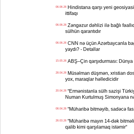
Hindistana qarşı yeni geosiyasi
06.06.26
ittifaqı
Zəngəzur dəhlizi ilə bağlı fəall
06.06.26
sülhün qarantıdır
CNN nə üçün Azərbaycanla bağl
06.06.26
yaydı? - Detallar
ABŞ–Çin qarşıdurması: Dünya i
15.05.26
Müsəlman düşmən, xristian dost 
28.04.26
yox, maraqlar həlledicidir
“Ermənistanla sülh sazişi Türkiy
20.04.26
Numan Kurtulmuş Simonyana nə 
“Müharibə bitməyib, sadəcə fasilə
08.04.26
“Müharibə mayın 14-dək bitməlidir
26.03.26
qalib kimi qarşılamaq istəmir“