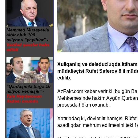
Məmməd Musayevlə
əlbir olub 100
milyonu “yeyiblər” -
Vəzifəli şəxslər həbs
edildi
Xuliqanlıq və dələduzluqda ittiha
müdafiəçisi Rüfət Səfərov 8 il m
edilib.
“Qardaşımla birgə 16
AzFakt.com xəbər verir ki, bu gün Bak
milyon vermişik” -
Tale Heydərovun
Məhkəməsində hakim Aygün Qurbanova
ifadəsi oxundu
prosesdə hökm oxunub.
Xatırladaq ki, dövlət ittihamçısı Rüfə
azadlıqdan məhrum edilməsini təklif 