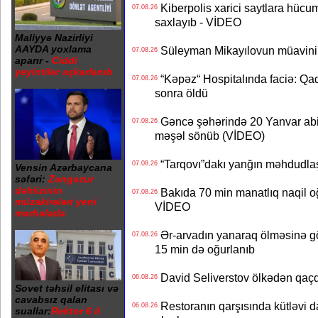
Kiberpolis xarici saytlara hücum
07.08.26
saxlayıb - VİDEO
Maliyyə Nazirliyi
AAYDA yoxlama
Süleyman Mikayılovun müavinin
07.08.26
aparır -
Ciddi
yeyintilər aşkarlanıb
“Kəpəz“ Hospitalında faciə: Qad
07.08.26
sonra öldü
Gəncə şəhərində 20 Yanvar abidə
07.08.26
məşəl sönüb (VİDEO)
“Tarqovı”dakı yanğın məhdudla
07.08.26
Vensin Azərbaycana
səfəri:
Zəngəzur
dəhlizinin
Bakıda 70 min manatlıq naqil oğ
07.08.26
müzakirələri yeni
VİDEO
mərhələdə
Ər-arvadın yanaraq ölməsinə gö
07.08.26
15 min də oğurlanıb
David Seliverstov ölkədən qaç
06.08.26
Sovet təhsil elitası və
cavabsız qalan
Restoranın qarşısında kütləvi d
06.08.26
suallar:
Rektor 6 il