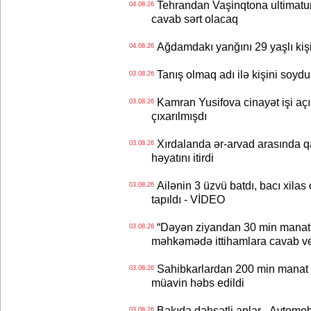
Tehrandan Vaşinqtona ultimatu
04.08.26
cavab sərt olacaq
Ağdamdakı yanğını 29 yaşlı kişi
04.08.26
Tanış olmaq adı ilə kişini soydu
03.08.26
Kamran Yusifova cinayət işi açıld
03.08.26
çıxarılmışdı
Xırdalanda ər-arvad arasında qa
03.08.26
həyatını itirdi
Ailənin 3 üzvü batdı, bacı xilas
03.08.26
tapıldı - VİDEO
“Dəyən ziyandan 30 min manat
03.08.26
məhkəmədə ittihamlara cavab ve
Sahibkarlardan 200 min manat rü
03.08.26
müavin həbs edildi
Bakıda dəhşətli anlar - Avtomobil
03.08.26