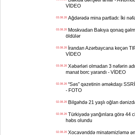
VİDEO
Ağdərədə mina partladı: İki nəfə
03.08.26
Moskvadan Bakıya qonaq gəlmişd
03.08.26
öldülər
İrandan Azərbaycana keçən TIR-
03.08.26
VİDEO
Xəbərləri olmadan 3 nəfərin adın
03.08.26
manat borc yarandı - VİDEO
“Səs” qəzetinin əməkdaşı SSRİ 
02.08.26
- FOTO
Bilgəhdə 21 yaşlı oğlan dənizdə b
02.08.26
Türkiyədə yanğınlara görə 44 cina
02.08.26
həbs olundu
Xocavənddə minatəmizləmə əm
02.08.26