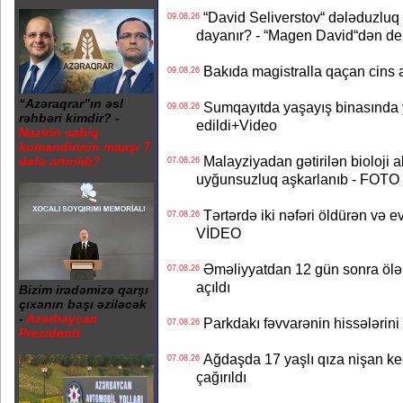
“David Seliverstov“ dələduzluq 
09.08.26
dayanır? - “Magen David“dən de
Bakıda magistralla qaçan cins a
09.08.26
“Azəraqrar”ın əsl
Sumqayıtda yaşayış binasında ya
09.08.26
rəhbəri kimdir? -
edildi+Video
Nazirin sabiq
komandirinin maaşı 7
Malayziyadan gətirilən bioloji a
dəfə artırılıb?
07.08.26
uyğunsuzluq aşkarlanıb - FOTO
Tərtərdə iki nəfəri öldürən və ev
07.08.26
VİDEO
Əməliyyatdan 12 gün sonra ölən A
07.08.26
açıldı
Bizim iradəmizə qarşı
çıxanın başı əziləcək
-
Azərbaycan
Parkdakı fəvvarənin hissələrini 
07.08.26
Prezidenti
Ağdaşda 17 yaşlı qıza nişan keçir
07.08.26
çağırıldı