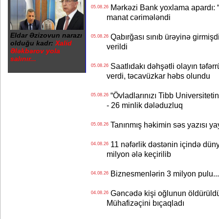
Mərkəzi Bank yoxlama apardı: “
05.08.26
manat cərimələndi
Eldar Əzizovun narazı
Qabırğası sınıb ürəyinə girmişdi
05.08.26
olduğu kadr:
Xalid
verildi
Ələkbərov yola
salınır...
Saatlıdakı dəhşətli olayın təfərr
05.08.26
verdi, təcavüzkar həbs olundu
“Övladlarınızı Tibb Universiteti
05.08.26
- 26 minlik dələduzluq
Tanınmış həkimin səs yazısı yay
05.08.26
11 nəfərlik dəstənin içində dün
04.08.26
milyon ələ keçirilib
Biznesmenlərin 3 milyon pulu..
04.08.26
Gəncədə kişi oğlunun öldürüldüy
04.08.26
Mühafizəçini bıçaqladı