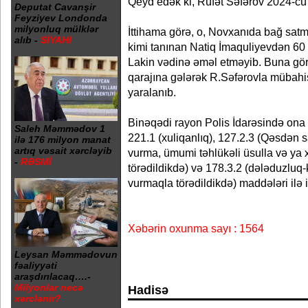
Qeyd edək ki, Rüfət Səfərov 2024-cü i
Deputat Cavanşir
Feyziyev Londonda
milyonluq mülklər
İttihama görə, o, Novxanıda bağ satm
alıb -
SİYAHI
kimi tanınan Natiq İmaquliyevdən 60
Lakin vədinə əməl etməyib. Buna gö
qarajına gələrək R.Səfərovla mübahi
yaralanıb.
Binəqədi rayon Polis İdarəsində ona 
Saleh Məmmədov 1
221.1 (xuliqanlıq), 127.2.3 (Qəsdən s
ilə 176 milyon manat
artıq vəsait xərcləyib
vurma, ümumi təhlükəli üsulla və ya xu
-
RƏSMİ
törədildikdə) və 178.3.2 (dələduzluq-
vurmaqla törədildikdə) maddələri ilə it
Xəbərin oxunma sayı : 1564
Leysan Məmmədovun
fəaliyyəti
araşdırılacaq….-
Milyonlar necə
Hadisə
xərclənir?