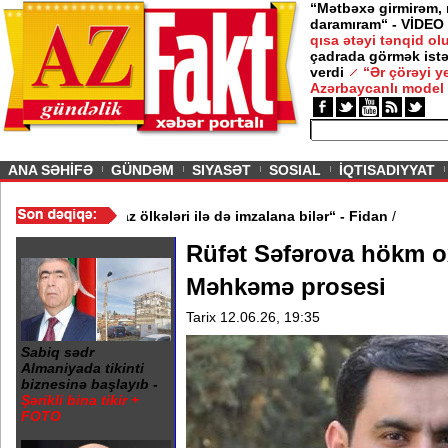
“Mətbəxə girmirəm,
daramıram“ - VİDEO
qısa ətəyi tənqid o
çadrada görmək istə
verdi
“Ər çörəyi 
Azərbaycanlı model
ious
ANA SƏHİFƏ
GÜNDƏM
SIYASƏT
SOSIAL
İQTISADIYYAT
inə oxşar anlaşma Qafqaz ölkələri ilə də imzalana bilər“ - Fidan
/
Rüfət Səfərova hökm o
Məhkəmə prosesi
Tarix 12.06.26, 19:35
Sabiq sədr
Almaniyada tikinti
biznesinə başlayıb -
Şərikli bina tikir +
FOTO