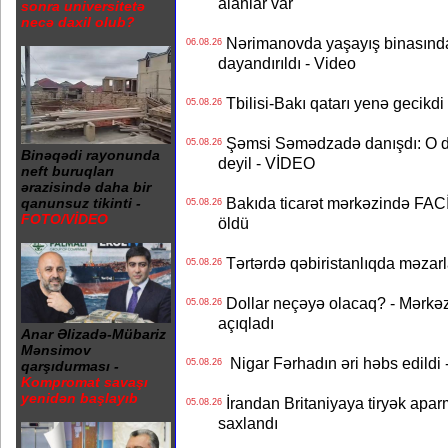
alanlar var
sonra universitetə
necə daxil olub?
Nərimanovda yaşayış binasındakı 
06.08.26
dayandırıldı - Video
Tbilisi-Bakı qatarı yenə gecikdi 
05.08.26
Şəmsi Səmədzadə danışdı: O d
05.08.26
Binəqədi rayonunda
deyil - VİDEO
neft buruqları
ərazisində daha bir
Bakıda ticarət mərkəzində FACİƏ
qanunsuz tikinti -
05.08.26
FOTO/VİDEO
öldü
Tərtərdə qəbiristanlıqda məzarla
05.08.26
Dollar neçəyə olacaq? - Mərkə
05.08.26
açıqladı
Anar Əlizadə-Mübariz
Mənsimov
Nigar Fərhadın əri həbs edildi 
05.08.26
qarşıdurması -
Kompromat savaşı
yenidən başlayıb
İrandan Britaniyaya tiryək apar
05.08.26
saxlandı