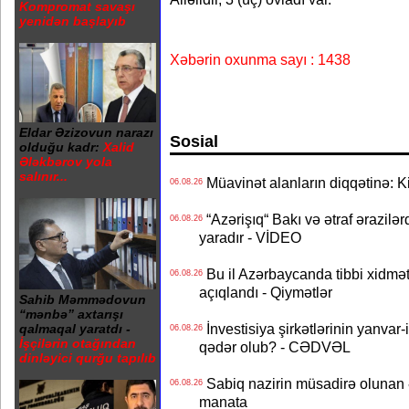
Kompromat savaşı
yenidən başlayıb
Xəbərin oxunma sayı : 1438
Eldar Əzizovun narazı
Sosial
olduğu kadr:
Xalid
Ələkbərov yola
salınır...
Müavinət alanların diqqətinə: Ki
06.08.26
“Azərişıq“ Bakı və ətraf ərazilə
06.08.26
yaradır - VİDEO
Bu il Azərbaycanda tibbi xidmət
06.08.26
açıqlandı - Qiymətlər
Sahib Məmmədovun
“mənbə” axtarışı
İnvestisiya şirkətlərinin yanvar-
qalmaqal yaratdı -
06.08.26
İşçilərin otağından
qədər olub? - CƏDVƏL
dinləyici qurğu tapılıb
Sabiq nazirin müsadirə olunan ə
06.08.26
manata