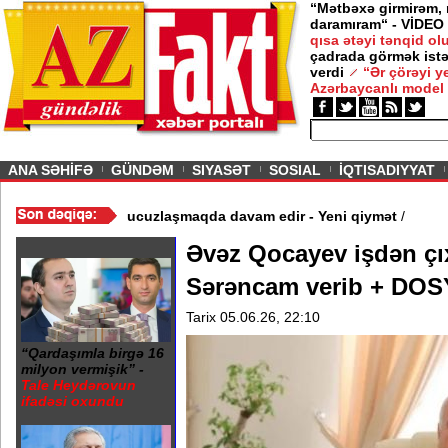
“Mətbəxə girmirəm,
daramıram“ - VİDEO
qısa ətəyi tənqid o
çadrada görmək istə
verdi
“Ər çörəyi 
Azərbaycanlı model
ious
ANA SƏHİFƏ
GÜNDƏM
SIYASƏT
SOSIAL
İQTISADIYYAT
 - Video
/
Azərbaycan nefti ucuzlaşmaqda davam edir - Yeni qiymə
Əvəz Qocayev işdən çıx
Sərəncam verib + DO
Tarix 05.06.26, 22:10
“Qardaşımla birgə 16
milyon vermişik” -
Tale Heydərovun
ifadəsi oxundu