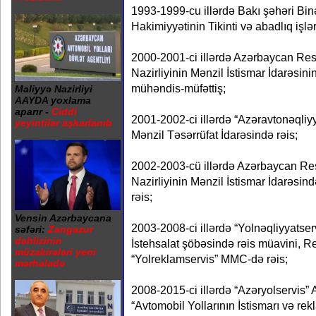
1993-1999-cu illərdə Bakı şəhəri Bi
Hakimiyyətinin Tikinti və abadlıq işlə
2000-2001-ci illərdə Azərbaycan Res
Nazirliyinin Mənzil İstismar İdarəsin
mühəndis-müfəttiş;
Maliyyə Nazirliyi
AAYDA yoxlama
aparır -
Ciddi
2001-2002-ci illərdə “Azəravtonəqliy
yeyintilər aşkarlanıb
Mənzil Təsərrüfat İdarəsində rəis;
2002-2003-cü illərdə Azərbaycan Re
Nazirliyinin Mənzil İstismar İdarəsi
rəis;
Vensin Azərbaycana
2003-2008-ci illərdə “Yolnəqliyyatse
səfəri:
Zəngəzur
dəhlizinin
İstehsalat şöbəsində rəis müavini, R
müzakirələri yeni
“Yolreklamservis” MMC-də rəis;
mərhələdə
2008-2015-ci illərdə “Azəryolservis
“Avtomobil Yollarının İstismarı və r