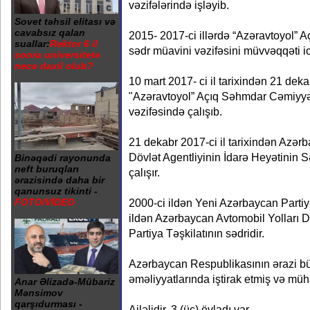
vəzifələrində işləyib.
Sovet təhsil elitası və
cavabsız qalan
2015- 2017-ci illərdə “Azəravtoyol”
suallar:
Rektor 6 il
sədr müavini vəzifəsini müvvəqqəti ic
sonra universitetə
necə daxil olub?
10 mart 2017- ci il tarixindən 21 dekab
"Azəravtoyol” Açıq Səhmdar Cəmiyyə
vəzifəsində çalışıb.
21 dekabr 2017-ci il tarixindən Azər
Dövlət Agentliyinin İdarə Heyətinin 
Binəqədi rayonunda
neft buruqları
çalışır.
ərazisində daha bir
qanunsuz tikinti -
2000-ci ildən Yeni Azərbaycan Partiy
FOTO/VİDEO
ildən Azərbaycan Avtomobil Yolları Dö
Partiya Təşkilatının sədridir.
Azərbaycan Respublikasının ərazi b
əməliyyatlarında iştirak etmiş və müha
Anar Əlizadə-Mübariz
Mənsimov
qarşıdurması -
Ailəlidir, 3 (üç) övladı var.