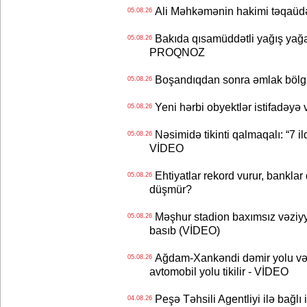
Ali Məhkəmənin hakimi təqaüdə
05.08.26
Bakıda qısamüddətli yağış yağa
05.08.26
PROQNOZ
Boşandıqdan sonra əmlak bölgü
05.08.26
Yeni hərbi obyektlər istifadəyə
05.08.26
Nəsimidə tikinti qalmaqalı: “7 ildi
05.08.26
VİDEO
Ehtiyatlar rekord vurur, banklar q
05.08.26
düşmür?
Məşhur stadion baxımsız vəziyy
05.08.26
basıb (VİDEO)
Ağdam-Xankəndi dəmir yolu və
05.08.26
avtomobil yolu tikilir - VİDEO
Peşə Təhsili Agentliyi ilə bağlı i
04.08.26