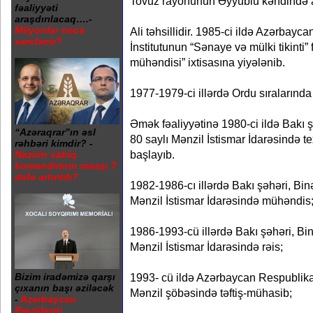
Tovuz rayonunun Əyyublu kəndində 
fəaliyyəti
araşdırılacaq….-
Milyonlar necə
Ali təhsillidir. 1985-ci ildə Azərbayc
xərclənir?
İnstitutunun “Sənaye və mülki tikinti” f
mühəndisi” ixtisasına yiyələnib.
1977-1979-ci illərdə Ordu sıralarında
Əmək fəaliyyətinə 1980-ci ildə Bakı 
“Azəraqrar”ın əsl
80 saylı Mənzil İstismar İdarəsində te
rəhbəri kimdir? -
başlayıb.
Nazirin sabiq
komandirinin maaşı 7
dəfə artırılıb?
1982-1986-cı illərdə Bakı şəhəri, Bi
Mənzil İstismar İdarəsində mühəndis
1986-1993-cü illərdə Bakı şəhəri, Bi
Mənzil İstismar İdarəsində rəis;
Bizim iradəmizə qarşı
1993- cü ildə Azərbaycan Respublikas
çıxanın başı əziləcək
Mənzil şöbəsində təftiş-mühasib;
-
Azərbaycan
Prezidenti