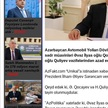
Deputat Cavanşir
Feyziyev Londonda
milyonluq mülklər
alıb -
SİYAHI
Azərbaycan Avtomobil Yolları Dövl
sədr müavinləri Əvəz İlyas oğlu 
oğlu Quliyev vəzifələrindən azad edi
Saleh Məmmədov 1
ilə 176 milyon manat
artıq vəsait xərcləyib
AzFakt.com “Unikal”a istinadən xəbər
-
RƏSMİ
Prezident İlham Əliyev Sərəncam ver
Qeyd edək ki, Ə. Qocayev və H.Quliye
təyin olunmuşdular.
"AzPolitika" xatırladır ki, Əvəz İlyas
Leysan Məmmədovun