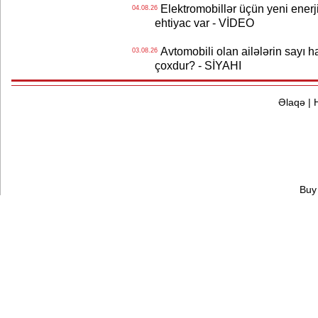
Elektromobillər üçün yeni ener
04.08.26
ehtiyac var - VİDEO
Avtomobili olan ailələrin sayı 
03.08.26
çoxdur? - SİYAHI
Əlaqə
|
Buy 