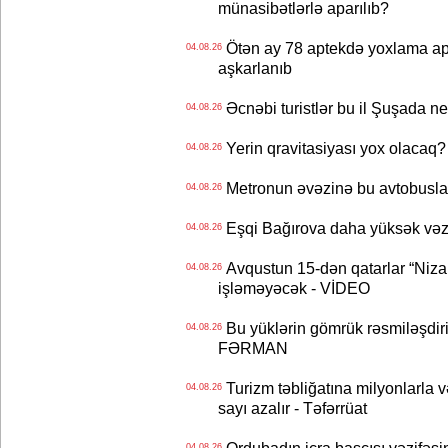
münasibətlərlə aparılıb?
Ötən ay 78 aptekdə yoxlama apa
04.08.26
aşkarlanıb
Əcnəbi turistlər bu il Şuşada ne
04.08.26
Yerin qravitasiyası yox olaca
04.08.26
Metronun əvəzinə bu avtobuslar
04.08.26
Eşqi Bağırova daha yüksək vəzifə
04.08.26
Avqustun 15-dən qatarlar “Niza
04.08.26
işləməyəcək - VİDEO
Bu yüklərin gömrük rəsmiləşdiri
04.08.26
FƏRMAN
Turizm təbliğatına milyonlarla və
04.08.26
sayı azalır - Təfərrüat
04.08.26