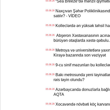
“Sea Breeze“də mənzil qiymətlər
05.08.26
Naxçıvan Şəhər Poliklinikasında
05.08.26
satılır? - VİDEO
Kolleclərdə ən yüksək təhsil haq
05.08.26
Abşeron Xəstəxanasının acınaca
05.08.26
bürüyən otaqlarda xəstə qəbulu..
Metroya və universitetlərə yaxın
05.08.26
Kirayə bazarında son vəziyyət
9-cu sinif məzunları bu kolleclə
05.08.26
Bakı metrosunda yeni təyinatlar
05.08.26
rəis təyin olundu?
Azərbaycanda donuzlarla bağlı m
05.08.26
AQTA
Xocavəndə növbəti köç karvanı
05.08.26