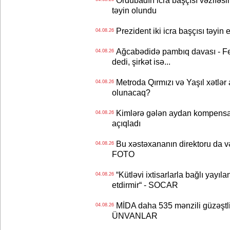
Ordubadın icra başçısı vəzifəsin
təyin olundu
Prezident iki icra başçısı təyi
04.08.26
Ağcabədidə pambıq davası - Fe
04.08.26
dedi, şirkət isə...
Metroda Qırmızı və Yaşıl xətlər a
04.08.26
olunacaq?
Kimlərə gələn aydan kompensas
04.08.26
açıqladı
Bu xəstəxananın direktoru da və
04.08.26
FOTO
“Kütləvi ixtisarlarla bağlı yayıla
04.08.26
etdirmir“ - SOCAR
MİDA daha 535 mənzili güzəştli şə
04.08.26
ÜNVANLAR