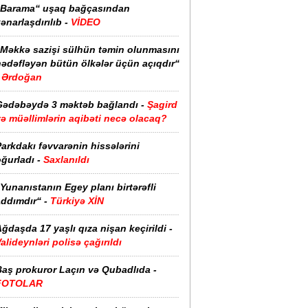
“Barama“ uşaq bağçasından
ənarlaşdırılıb -
VİDEO
“Məkkə sazişi sülhün təmin olunmasını
hədəfləyən bütün ölkələr üçün açıqdır“
Ərdoğan
Gədəbəydə 3 məktəb bağlandı -
Şagird
ə müəllimlərin aqibəti necə olacaq?
arkdakı fəvvarənin hissələrini
ğurladı -
Saxlanıldı
Yunanıstanın Egey planı birtərəfli
ddımdır“ -
Türkiyə XİN
ğdaşda 17 yaşlı qıza nişan keçirildi -
alideynləri polisə çağırıldı
Baş prokuror Laçın və Qubadlıda -
FOTOLAR