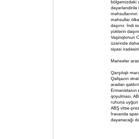
bölgəmizdəki 
dəyərləndirilə
məhsullarının 
məhsullar ölkə
daşınır. İndi 
yüklərin daşı
Vaşinqtonun C
üzərində daha 
siyasi iradəsin
Maneələr arada
Qarşılıqlı mara
Qafqazın strat
aradan qaldır
Ermənistanın A
qoyulması, A
ruhuna uyğun o
ABŞ vitse-prez
İrəvanda apar
dayanacağı da 