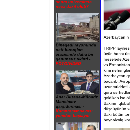
sonra universitetə
necə daxil olub?
Azərbaycanın u
Binəqədi rayonunda
TRIPP layihəsi
neft buruqları
üçün hansı üst
ərazisində daha bir
qanunsuz tikinti -
məsələdə Azər
FOTO/VİDEO
və Ermənistan
kimi nəhənglər
Azərbaycan qey
bacarıb. Avrop
uzunmüddətli e
quru sərhədlər
Anar Əlizadə-Mübariz
gəldikdə isə ö
Mənsimov
Bakının qlobal
qarşıdurması -
düşdüyünün xəb
Kompromat savaşı
Bakı bütün tə
yenidən başlayıb
beynəlxalq kon