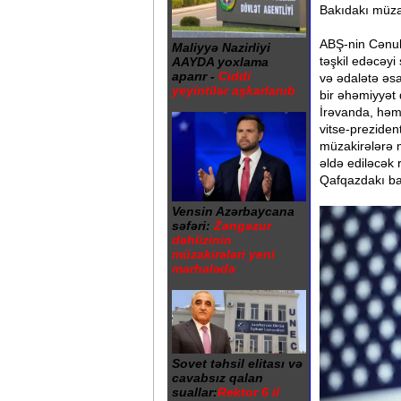
Bakıdakı müza
ABŞ-nin Cənubi
Maliyyə Nazirliyi
təşkil edəcəyi
AAYDA yoxlama
aparır -
Ciddi
və ədalətə əsa
yeyintilər aşkarlanıb
bir əhəmiyyət 
İrəvanda, həm 
vitse-preziden
müzakirələrə 
əldə ediləcək 
Qafqazdakı bax
Vensin Azərbaycana
səfəri:
Zəngəzur
dəhlizinin
müzakirələri yeni
mərhələdə
Sovet təhsil elitası və
cavabsız qalan
suallar:
Rektor 6 il