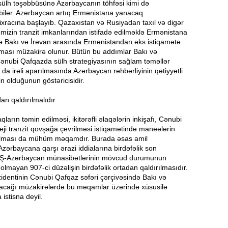
sülh təşəbbüsünə Azərbaycanın töhfəsi kimi də
 bilər. Azərbaycan artıq Ermənistana yanacaq
Ə
11:36
ixracına başlayıb. Qazaxıstan və Rusiyadan taxıl və digər
ə
mizin tranzit imkanlarından istifadə edilməklə Ermənistana
isə Bakı və İrəvan arasında Ermənistandan əks istiqamətə
A
11:19
nması müzakirə olunur. Bütün bu addımlar Bakı və
ənubi Qafqazda sülh strategiyasının sağlam təməllər
da irəli aparılmasında Azərbaycan rəhbərliyinin qətiyyətli
11:04
in olduğunun göstəricisidir.
b
n qaldırılmalıdır
10:50
h
qların təmin edilməsi, ikitərəfli əlaqələrin inkişafı, Cənubi
eji tranzit qovşağa çevrilməsi istiqamətində maneələrin
ılması da mühüm məqamdır. Burada əsas amil
zərbaycana qarşı ərazi iddialarına birdəfəlik son
10:34
BŞ-Azərbaycan münasibətlərinin mövcud durumunun
r
lmayan 907-ci düzəlişin birdəfəlik ortadan qaldırılmasıdır.
identinin Cənubi Qafqaz səfəri çərçivəsində Bakı və
B
10:17
acağı müzakirələrdə bu məqamlar üzərində xüsusilə
n
istisna deyil.
P
10:02