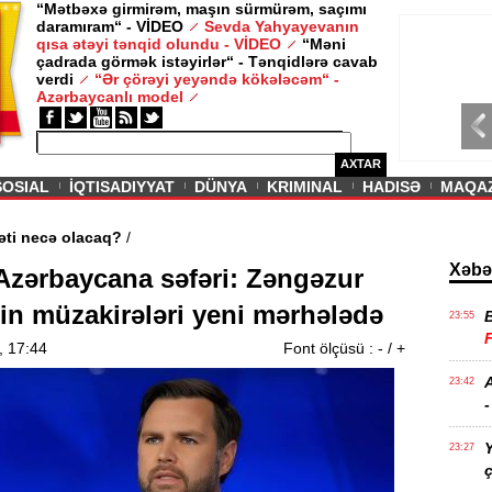
“Mətbəxə girmirəm, maşın sürmürəm, saçımı
daramıram“ - VİDEO
Sevda Yahyayevanın
/ MAQAZIN /
qısa ətəyi tənqid olundu - VİDEO
“Məni
çadrada görmək istəyirlər“ - Tənqidlərə cavab
Sevda Yahy
verdi
“Ər çörəyi yeyəndə kökələcəm“ -
VİDEO
Azərbaycanlı model
AXTAR
SOSIAL
İQTISADIYYAT
DÜNYA
KRIMINAL
HADISƏ
MAQA
lərin aqibəti necə olacaq?
/
Xəbə
Azərbaycana səfəri: Zəngəzur
nin müzakirələri yeni mərhələdə
23:55
, 17:44
Font ölçüsü :
-
/
+
A
23:42
-
Y
23:27
ç