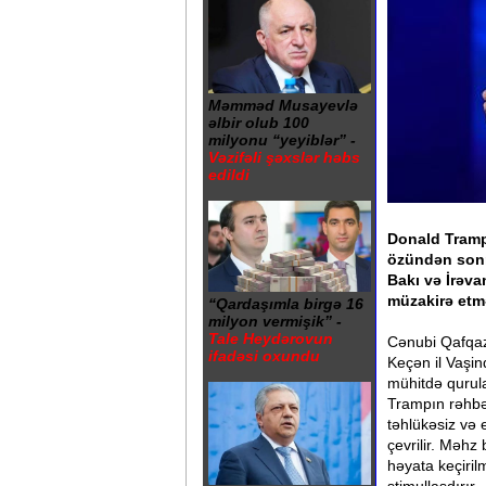
Məmməd Musayevlə
əlbir olub 100
milyonu “yeyiblər” -
Vəzifəli şəxslər həbs
edildi
Donald Tramp
özündən sonr
Bakı və İrəva
müzakirə etm
“Qardaşımla birgə 16
milyon vermişik” -
Tale Heydərovun
Cənubi Qafqazd
ifadəsi oxundu
Keçən il Vaşin
mühitdə qurul
Trampın rəhbər
təhlükəsiz və 
çevrilir. Məhz
həyata keçirilm