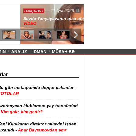
— 11 İyul 2026
ayevanın qısa ətəyi tənqid olundu -
ZIN
ANALIZ
İDMAN
MÜSAHIBƏ
rlər
Bu gün instaqramda diqqət çəkənlər -
FOTOLAR
zərbaycan klublarının yay transferləri
Kim gəlir, kim gedir?
eni Klinikanın direktor müavini işdən
ıxarıldı -
Anar Bayramovdan əmr