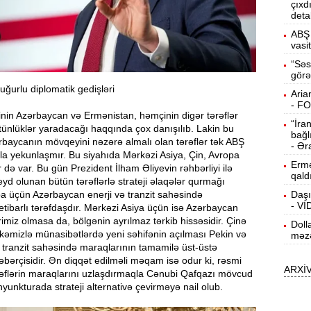
çıxd
deta
15:13
ö
ABŞ 
vasi
14:59
“Səs
görə
ç
ğurlu diplomatik gedişləri
Aria
14:43
- F
nin Azərbaycan və Ermənistan, həmçinin digər tərəflər
“İra
ünlüklər yaradacağı haqqında çox danışılıb. Lakin bu
bağl
baycanın mövqeyini nəzərə almalı olan tərəflər tək ABŞ
S
14:26
- Ər
la yekunlaşmır. Bu siyahıda Mərkəzi Asiya, Çin, Avropa
Ermə
 də var. Bu gün Prezident İlham Əliyevin rəhbərliyi ilə
qald
d olunan bütün tərəflərlə strateji əlaqələr qurmağı
T
14:11
a üçün Azərbaycan enerji və tranzit sahəsində
Daşı
- V
tibarlı tərəfdaşdır. Mərkəzi Asiya üçün isə Azərbaycan
imiz olmasa da, bölgənin ayrılmaz tərkib hissəsidir. Çinə
Doll
3
13:56
lkəmizlə münasibətlərdə yeni səhifənin açılması Pekin və
məzə
 tranzit sahəsində maraqlarının tamamilə üst-üstə
ərçisidir. Ən diqqət edilməli məqam isə odur ki, rəsmi
ARXİ
P
13:40
rəflərin maraqlarını uzlaşdırmaqla Cənubi Qafqazı mövcud
yunkturada strateji alternativə çevirməyə nail olub.
13:23