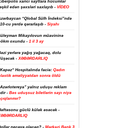
iberpolis xarici saytlara hücumlar
əşkil edən şəxsləri saxlayıb -
VİDEO
Azərbaycan “Qlobal Sülh İndeksi”ndə
10-cu yerdə qərarlaşıb -
Siyahı
Süleyman Mikayılovun müavininə
hökm oxundu -
1 il 3 ay
əzi yerlərə yağış yağacaq, dolu
düşəcək -
XƏBƏRDARLIQ
“Kəpəz“ Hospitalında faciə:
Qadın
plastik əməliyyatdan sonra öldü
“Azərlotereya” yalnız uduşu reklam
dir -
Bəs uduşsuz biletlərin sayı niyə
açıqlanmır?
Həftəsonu güclü külək əsəcək -
XƏBƏRDARLIQ
ollar neçəyə olacaq? -
Mərkəzi Bank 3