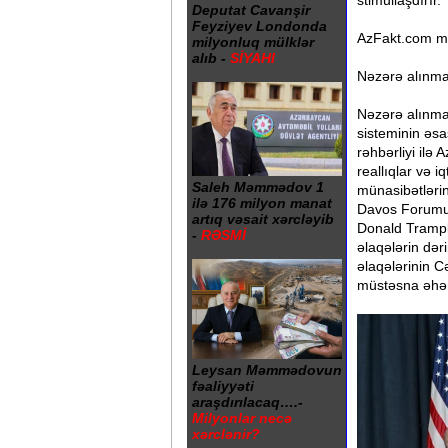
stimullaşdırır.
Deputat Cavanşir
Feyziyev Londonda
AzFakt.com möv
milyonluq mülklər
alıb -
SİYAHI
Nəzərə alınm
Nəzərə alınma
sisteminin əs
rəhbərliyi ilə
reallıqlar və 
Saleh Məmmədov 1
münasibətlərin
ilə 176 milyon manat
Davos Forumu 
artıq vəsait xərcləyib
Donald Trampla
-
RƏSMİ
əlaqələrin dər
əlaqələrinin 
müstəsna əhəm
Leysan Məmmədovun
fəaliyyəti
araşdırılacaq….-
Milyonlar necə
xərclənir?