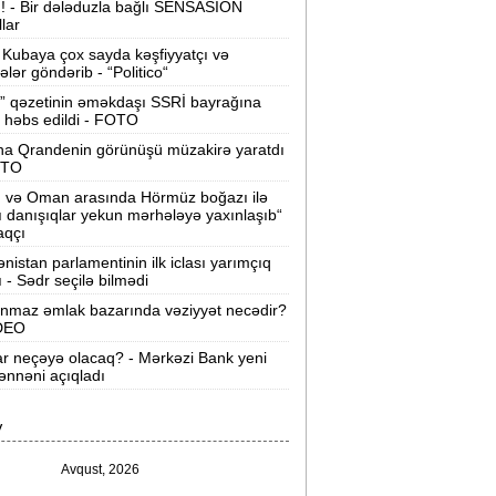
ı! - Bir dələduzla bağlı SENSASİON
llar
Velosipedlər Azərbaycana hansı
lkələrdən və neçəyə gətirilib -
Siyahı
Kubaya çox sayda kəşfiyyatçı və
tələr göndərib - “Politico“
Pərvin Abıyeva son görünüşü diqqət
” qəzetinin əməkdaşı SSRİ bayrağına
 həbs edildi - FOTO
əkdi -
FOTOLAR
na Qrandenin görünüşü müzakirə yaratdı
Bakıda 70 min manatlıq naqil
OTO
oğurlayan şəxs tutuldu -
VİDEO
n və Oman arasında Hörmüz boğazı ilə
ı danışıqlar yekun mərhələyə yaxınlaşıb“
amir Şərifova yeni vəzifə verildi -
aqçı
Prezident Sərəncam imzaladı
nistan parlamentinin ilk iclası yarımçıq
ı - Sədr seçilə bilmədi
ovuzda qadın qətlə yetirildi -
Şübhəli
nmaz əmlak bazarında vəziyyət necədir?
qardaşı oğludur
İDEO
ar neçəyə olacaq? - Mərkəzi Bank yeni
9 dərəcə isti olacaq -
Sabaha olan
nnəni açıqladı
hava proqnozu
V
rezident bu səfirlərin yerini dəyişdi -
Sərəncam
Avqust, 2026