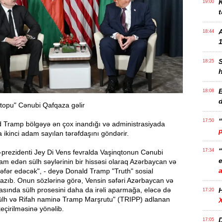
K
19:00
t
18:44
1
18:25
B
18:08
 topu" Cənubi Qafqaza gəlir
17:50
ld Tramp bölgəyə ən çox inandığı və administrasiyada
ikinci adam sayılan tərəfdaşını göndərir.
17:34
-prezidenti Jey Di Vens fevralda Vaşinqtonun Cənubi
e
m edən sülh səylərinin bir hissəsi olaraq Azərbaycan və
əfər edəcək", - deyə Donald Tramp "Truth" sosial
azıb. Onun sözlərinə görə, Vensin səfəri Azərbaycan və
asında sülh prosesini daha da irəli aparmağa, eləcə də
17:20
ülh və Rifah naminə Tramp Marşrutu" (TRIPP) adlanan
eçirilməsinə yönəlib.
D
17:05