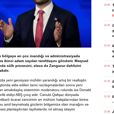
23:09
t
t
G
22:45
ş
v
M
22:24
 bölgəyə ən çox inandığı və administrasiyada
a
a ikinci adam sayılan tərəfdaşını göndərir. Məqsəd
nda sülh prosesini, eləcə də Zəngəzur dəhlizini
T
22:02
əkdir.
a yeni geosiyasi mühitin yarandığı artıq bir reallıqdır.
21:43
qtonda əldə edilən tarixi razılaşmalardan sonra yeni
b
an əməkdaşlıq sisteminin moderatoru rolunda isə Donald
lik etdiyi ABŞ çıxış edir. Cənubi Qafqaz dünyada
21:26
etibarlı ticarət zəncirinin ən mühüm halqalarından birinə
 bu amil beynəlxalq güclərin bölgəmizə olan marağını və
əsi planlaşdırılan layihələrdə rol almaq istəyini
21:06