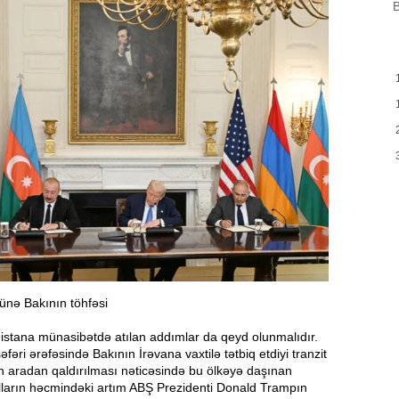
B
B
m
a
M
13:08
P
İ
12:54
P
12:38
p
12:21
p
S
ünə Bakının töhfəsi
12:06
stana münasibətdə atılan addımlar da qeyd olunmalıdır.
-
fəri ərəfəsində Bakının İrəvana vaxtilə tətbiq etdiyi tranzit
aradan qaldırılması nəticəsində bu ölkəyə daşınan
11:52
ulların həcmindəki artım ABŞ Prezidenti Donald Trampın
b