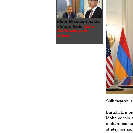
Eldar Əzizovun narazı
olduğu kadr:
Xalid
Ələkbərov yola
salınır...
Sülh təşəbbüs
Burada Erməni
Məhz Vensin sə
embarqosunun 
strateji məhs