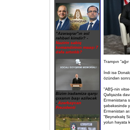
“Azəraqrar”ın əsl
rəhbəri kimdir? -
Nazirin sabiq
komandirinin maaşı 7
dəfə artırılıb?
Trampın "ağır
İndi isə Dona
özündən sonra 
"ABŞ-nin vitse
Bizim iradəmizə qarşı
Qafqazda dava
çıxanın başı əziləcək
Ermənistana s
-
Azərbaycan
şəbəkəsində y
Prezidenti
Ermənistan ar
"Beynəlxalq S
yolun həyata k