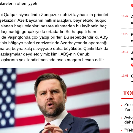
kirələrin əhəmiyyəti
 Qafqaz siyasətində Zəngəzur dəhlizi layihəsinin prioritet
A
16:47
 şəksizdir. Azərbaycanın milli maraqları, beynəlxalq hüquq
m
slanan haqlı tələbləri nəzərə alınmadan bu layihənin heç
daşımadığı gerçəkliyi də ortadadır. Bu həqiqəti həm
P
16:29
də Vaşinqtonda çox yaxşı bilirlər. Bu səbəbdəndir ki, ABŞ
v
tinin bölgəyə səfəri çərçivəsində Azərbaycanda aparacağı
maraq beynəlxalq səviyyədə daha böyükdür. Çünki Bakıda
J
16:14
razılaşmalar qeyd etdiyimiz kimi, ABŞ-nin Cənubi
ışlarının şəkilləndirilməsində əsas məqam hesab edilir.
q
16:01
z
TO
P
15:45
Zele
T
Yeri
Avto
daha
15:28
"Yəh