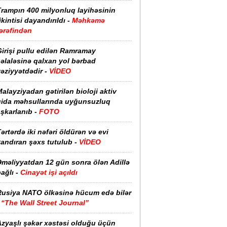
Trampın 400 milyonluq layihəsinin
ikintisi dayandırıldı -
Məhkəmə
ərəfindən
irişi pullu edilən Ramramay
əlaləsinə qalxan yol bərbad
əziyyətdədir -
VİDEO
alayziyadan gətirilən bioloji aktiv
qida məhsullarında uyğunsuzluq
şkarlanıb -
FOTO
ərtərdə iki nəfəri öldürən və evi
yandıran şəxs tutulub -
VİDEO
Əməliyyatdan 12 gün sonra ölən Adillə
ağlı -
Cinayət işi açıldı
Rusiya NATO ölkəsinə hücum edə bilər
-
“The Wall Street Journal”
Azyaşlı şəkər xəstəsi olduğu üçün