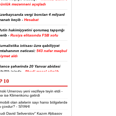
günlük məzənnəni açıqladı
zərbaycanda vergi borcları 4 milyard
anatı keçib -
Hesabat
utin hakimiyyətini qorumaq tapşırığı
erib -
Rusiya elitasında FSB xofu
urnalistika ixtisası üzrə qabiliyyət
imtahanının nəticəsi:
543 nəfər məqbul
iymət aldı
Gəncə şəhərində 20 Yanvar abidəsi
ibillik içində -
Əbədi məşəl sönüb
(VİDEO)
P 10
akistan, Səudiyyə Ərəbistanı və
nski Umerovu yeni vəzifəyə təyin etdi -
ürkiyə saziş imzalayıb -
Birgə müdafiə
nə isə Klimenkonu gətirdi
haqqında
mobili olan ailələrin sayı hansı bölgələrdə
 çoxdur? - SİYAHI
“Tarqovı”dakı yanğın məhdudlaşdırıldı
-
VİDEOLAR
udi David Seliverstov" Kazım Abbasov