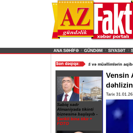
26
şın sürmürəm, saçımı
Previous
ANA SƏHİFƏ
GÜNDƏM
SIYASƏT
qdır“ - Ərdoğan
/
Gədəbəydə 3 məktəb bağlandı - Şagird və müəllim
Vensin 
dəhlizi
Tarix 31.01.26
Sabiq sədr
Almaniyada tikinti
biznesinə başlayıb -
Şərikli bina tikir +
FOTO