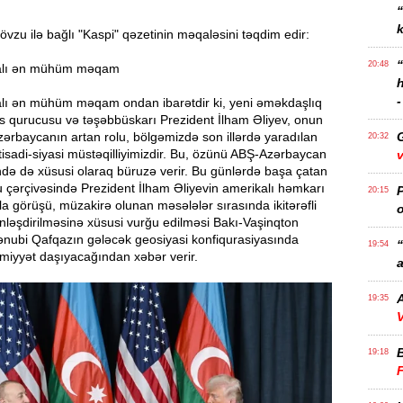
k
zu ilə bağlı "Kaspi" qəzetinin məqaləsini təqdim edir:
20:48
alı ən mühüm məqam
-
lı ən mühüm məqam ondan ibarətdir ki, yeni əməkdaşlıq
as qurucusu və təşəbbüskarı Prezident İlham Əliyev, onun
 Azərbaycanın artan rolu, bölgəmizdə son illərdə yaradılan
20:32
iqtisadi-siyasi müstəqilliyimizdir. Bu, özünü ABŞ-Azərbaycan
v
də də xüsusi olaraq büruzə verir. Bu günlərdə başa çatan
çərçivəsində Prezident İlham Əliyevin amerikalı həmkarı
P
20:15
 görüşü, müzakirə olunan məsələlər sırasında ikitərəfli
o
inləşdirilməsinə xüsusi vurğu edilməsi Bakı-Vaşinqton
Cənubi Qafqazın gələcək geosiyasi konfiqurasiyasında
“
19:54
iyyət daşıyacağından xəbər verir.
a
A
19:35
V
19:18